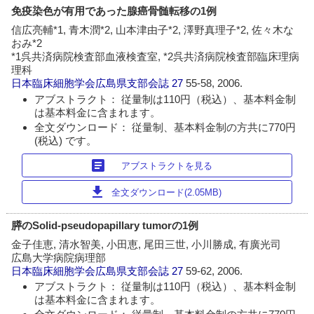
免疫染色が有用であった腺癌骨髄転移の1例
信広亮輔*1, 青木潤*2, 山本津由子*2, 澤野真理子*2, 佐々木な
おみ*2
*1呉共済病院検査部血液検査室, *2呉共済病院検査部臨床理病
理科
日本臨床細胞学会広島県支部会誌
27
55-58, 2006.
アブストラクト： 従量制は110円（税込）、基本料金制
は基本料金に含まれます。
全文ダウンロード： 従量制、基本料金制の方共に770円
(税込) です。
article
アブストラクトを見る
download
全文ダウンロード(2.05MB)
膵のSolid-pseudopapillary tumorの1例
金子佳恵, 清水智美, 小田恵, 尾田三世, 小川勝成, 有廣光司
広島大学病院病理部
日本臨床細胞学会広島県支部会誌
27
59-62, 2006.
アブストラクト： 従量制は110円（税込）、基本料金制
は基本料金に含まれます。