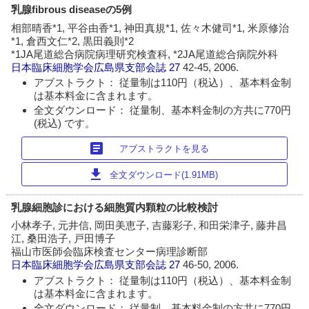
乳腺fibrous diseaseの5例
相部晴香*1, 平谷由香*1, 神田真規*1, 佐々木健司*1, 米原修治
*1, 倉西文仁*2, 黒田義則*2
*1JA尾道総合病院病理研究検査科, *2JA尾道総合病院外科
日本臨床細胞学会広島県支部会誌
27
42-45, 2006.
アブストラクト： 従量制は110円（税込）、基本料金制
は基本料金に含まれます。
全文ダウンロード： 従量制、基本料金制の方共に770円
(税込) です。
article
アブストラクトを見る
download
全文ダウンロード(1.91MB)
乳腺細胞診における細胞質内顆粒の比較検討
小林孝子, 元井信, 岡田美恵子, 吉藤彩子, 和田栄津子, 藤井昌
江, 桑田浩子, 戸田博子
福山市医師会臨床検査センター病理診断部
日本臨床細胞学会広島県支部会誌
27
46-50, 2006.
アブストラクト： 従量制は110円（税込）、基本料金制
は基本料金に含まれます。
全文ダウンロード： 従量制、基本料金制の方共に770円