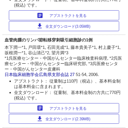
(税込) です。
article
アブストラクトを見る
download
全文ダウンロード(3.05MB)
血管肉腫のリンパ節転移穿刺吸引細胞診の1例
本下潤一*1, 戸田環*1, 石田克成*1, 藤本貴美子*1, 村上慶子*1,
坂根潤一*1, 谷山清己*2, 望月満*3
*1呉医療センター・中国がんセンター臨床検査科病理, *2呉医
療センター・中国がんセンター臨床研究部, *3呉医療センタ
ー・中国がんセンター皮膚科
日本臨床細胞学会広島県支部会誌
27
51-54, 2006.
アブストラクト： 従量制は110円（税込）、基本料金制
は基本料金に含まれます。
全文ダウンロード： 従量制、基本料金制の方共に770円
(税込) です。
article
アブストラクトを見る
download
全文ダウンロード(2.39MB)