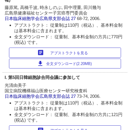
藤原篤, 高橋千波, 時永しのぶ, 田中理重, 田川幾与
広島県健康福祉センター子宮癌専門委員会
日本臨床細胞学会広島県支部会誌
27
68-72, 2006.
アブストラクト： 従量制は110円（税込）、基本料金制
は基本料金に含まれます。
全文ダウンロード： 従量制、基本料金制の方共に770円
(税込) です。
article
アブストラクトを見る
download
全文ダウンロード(2.20MB)
I. 第5回日韓細胞診合同会議に参加して
光清由美子
国立病院機構福山医療センター研究検査科
日本臨床細胞学会広島県支部会誌
27
73-74, 2006.
アブストラクト： 従量制は110円（税込）、基本料金制
は基本料金に含まれます。
全文ダウンロード： 従量制、基本料金制の方共に121円
(税込) です。