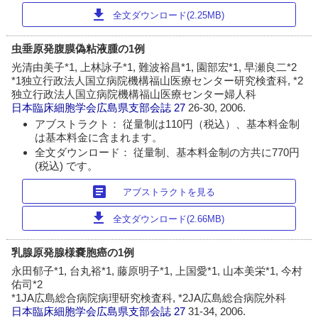
download
全文ダウンロード(2.25MB)
虫垂原発腹膜偽粘液腫の1例
光清由美子*1, 上林詠子*1, 難波裕昌*1, 園部宏*1, 早瀬良二*2
*1独立行政法人国立病院機構福山医療センター研究検査科, *2
独立行政法人国立病院機構福山医療センター婦人科
日本臨床細胞学会広島県支部会誌
27
26-30, 2006.
アブストラクト： 従量制は110円（税込）、基本料金制
は基本料金に含まれます。
全文ダウンロード： 従量制、基本料金制の方共に770円
(税込) です。
article
アブストラクトを見る
download
全文ダウンロード(2.66MB)
乳腺原発腺様嚢胞癌の1例
永田郁子*1, 台丸裕*1, 藤原明子*1, 上国愛*1, 山本美栄*1, 今村
佑司*2
*1JA広島総合病院病理研究検査科, *2JA広島総合病院外科
日本臨床細胞学会広島県支部会誌
27
31-34, 2006.