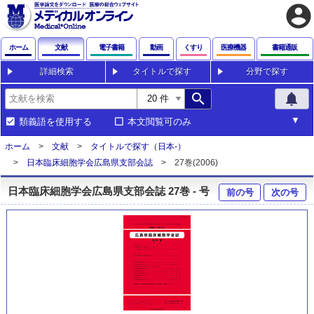
account_circle
ホーム
文献
電子書籍
動画
くすり
医療機器
書籍通販
詳細検索
タイトルで探す
分野で探す
search
notifications
類義語を使用する
本文閲覧可のみ
ホーム
文献
タイトルで探す（日本-）
日本臨床細胞学会広島県支部会誌
27巻(2006)
日本臨床細胞学会広島県支部会誌 27巻 - 号
前の号
次の号