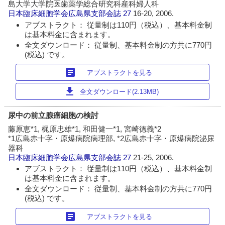
島大学大学院医歯薬学総合研究科産科婦人科
日本臨床細胞学会広島県支部会誌
27
16-20, 2006.
アブストラクト： 従量制は110円（税込）、基本料金制
は基本料金に含まれます。
全文ダウンロード： 従量制、基本料金制の方共に770円
(税込) です。
article
アブストラクトを見る
download
全文ダウンロード(2.13MB)
尿中の前立腺癌細胞の検討
藤原恵*1, 梶原忠雄*1, 和田健一*1, 宮崎徳義*2
*1広島赤十字・原爆病院病理部, *2広島赤十字・原爆病院泌尿
器科
日本臨床細胞学会広島県支部会誌
27
21-25, 2006.
アブストラクト： 従量制は110円（税込）、基本料金制
は基本料金に含まれます。
全文ダウンロード： 従量制、基本料金制の方共に770円
(税込) です。
article
アブストラクトを見る