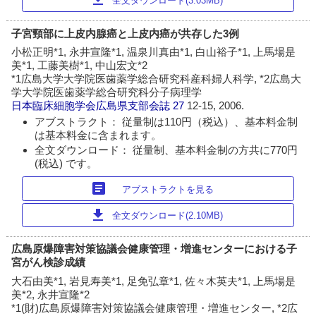
全文ダウンロード(3.03MB)
子宮頸部に上皮内腺癌と上皮内癌が共存した3例
小松正明*1, 永井宣隆*1, 温泉川真由*1, 白山裕子*1, 上馬場是
美*1, 工藤美樹*1, 中山宏文*2
*1広島大学大学院医歯薬学総合研究科産科婦人科学, *2広島大
学大学院医歯薬学総合研究科分子病理学
日本臨床細胞学会広島県支部会誌
27
12-15, 2006.
アブストラクト： 従量制は110円（税込）、基本料金制
は基本料金に含まれます。
全文ダウンロード： 従量制、基本料金制の方共に770円
(税込) です。
article
アブストラクトを見る
download
全文ダウンロード(2.10MB)
広島原爆障害対策協議会健康管理・増進センターにおける子
宮がん検診成績
大石由美*1, 岩見寿美*1, 足免弘章*1, 佐々木英夫*1, 上馬場是
美*2, 永井宣隆*2
*1(財)広島原爆障害対策協議会健康管理・増進センター, *2広