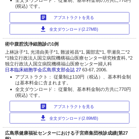
全文ダウンロード： 従量制、基本料金制の方共に770円
(税込) です。
article
アブストラクトを見る
download
全文ダウンロード(2.27MB)
術中腹腔洗浄細胞診の1例
上林詠子*1, 光清由美子*1, 難波裕昌*1, 園部宏*1, 早瀬良二*2
*1独立行政法人国立病院機構福山医療センター研究検査科, *2
独立行政法人国立病院機構福山医療センター婦人科
日本臨床細胞学会広島県支部会誌
27
63-67, 2006.
アブストラクト： 従量制は110円（税込）、基本料金制
は基本料金に含まれます。
全文ダウンロード： 従量制、基本料金制の方共に770円
(税込) です。
article
アブストラクトを見る
download
全文ダウンロード(2.89MB)
広島県健康福祉センターにおける子宮癌集団検診成績(第27
報)