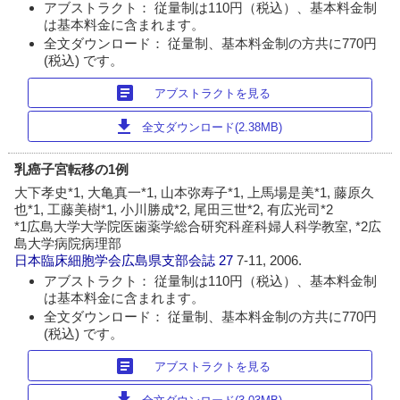
アブストラクト： 従量制は110円（税込）、基本料金制
は基本料金に含まれます。
全文ダウンロード： 従量制、基本料金制の方共に770円
(税込) です。
article
アブストラクトを見る
download
全文ダウンロード(2.38MB)
乳癌子宮転移の1例
大下孝史*1, 大亀真一*1, 山本弥寿子*1, 上馬場是美*1, 藤原久
也*1, 工藤美樹*1, 小川勝成*2, 尾田三世*2, 有広光司*2
*1広島大学大学院医歯薬学総合研究科産科婦人科学教室, *2広
島大学病院病理部
日本臨床細胞学会広島県支部会誌
27
7-11, 2006.
アブストラクト： 従量制は110円（税込）、基本料金制
は基本料金に含まれます。
全文ダウンロード： 従量制、基本料金制の方共に770円
(税込) です。
article
アブストラクトを見る
download