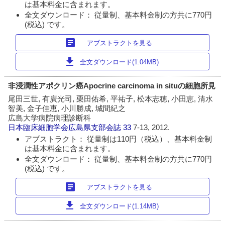
は基本料金に含まれます。
全文ダウンロード： 従量制、基本料金制の方共に770円
(税込) です。
article
アブストラクトを見る
download
全文ダウンロード(1.04MB)
非浸潤性アポクリン癌Apocrine carcinoma in situの細胞所見
尾田三世, 有廣光司, 栗田佑希, 平祐子, 松本志穂, 小田恵, 清水
智美, 金子佳恵, 小川勝成, 城間紀之
広島大学病院病理診断科
日本臨床細胞学会広島県支部会誌
33
7-13, 2012.
アブストラクト： 従量制は110円（税込）、基本料金制
は基本料金に含まれます。
全文ダウンロード： 従量制、基本料金制の方共に770円
(税込) です。
article
アブストラクトを見る
download
全文ダウンロード(1.14MB)