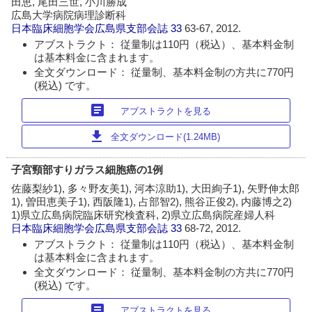
田恵, 尾田三世, 小川勝成
広島大学病院病理診断科
日本臨床細胞学会広島県支部会誌
33
63-67, 2012.
アブストラクト： 従量制は110円（税込）、基本料金制
は基本料金に含まれます。
全文ダウンロード： 従量制、基本料金制の方共に770円
(税込) です。
article
アブストラクトを見る
download
全文ダウンロード(1.24MB)
子宮頸部すりガラス細胞癌の1例
佐藤梨紗1), 多々野友美1), 河本涼助1), 大田絢子1), 矢野伸太郎
1), 曽田恵美子1), 西阪隆1), 占部智2), 熊谷正俊2), 内藤博之2)
1)県立広島病院臨床研究検査科, 2)県立広島病院産婦人科
日本臨床細胞学会広島県支部会誌
33
68-72, 2012.
アブストラクト： 従量制は110円（税込）、基本料金制
は基本料金に含まれます。
全文ダウンロード： 従量制、基本料金制の方共に770円
(税込) です。
article
アブストラクトを見る