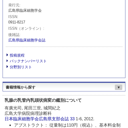
発行元
広島県臨床細胞学会
ISSN
0911-8217
ISSN（オンライン）
後雑誌
広島県臨床細胞学会誌
投稿規程
バックナンバーリスト
分野別リスト
書籍情報から探す
▼
乳腺の乳管内乳頭状病変の鑑別について
有廣光司, 尾田三世, 城間紀之
広島大学病院病理診断科
日本臨床細胞学会広島県支部会誌
33
1-6, 2012.
アブストラクト： 従量制は110円（税込）、基本料金制