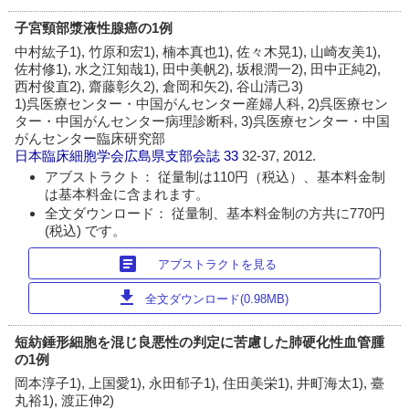
子宮頸部漿液性腺癌の1例
中村紘子1), 竹原和宏1), 楠本真也1), 佐々木晃1), 山崎友美1),
佐村修1), 水之江知哉1), 田中美帆2), 坂根潤一2), 田中正純2),
西村俊直2), 齋藤彰久2), 倉岡和矢2), 谷山清己3)
1)呉医療センター・中国がんセンター産婦人科, 2)呉医療セン
ター・中国がんセンター病理診断科, 3)呉医療センター・中国
がんセンター臨床研究部
日本臨床細胞学会広島県支部会誌
33
32-37, 2012.
アブストラクト： 従量制は110円（税込）、基本料金制
は基本料金に含まれます。
全文ダウンロード： 従量制、基本料金制の方共に770円
(税込) です。
article
アブストラクトを見る
download
全文ダウンロード(0.98MB)
短紡錘形細胞を混じ良悪性の判定に苦慮した肺硬化性血管腫
の1例
岡本淳子1), 上国愛1), 永田郁子1), 住田美栄1), 井町海太1), 臺
丸裕1), 渡正伸2)