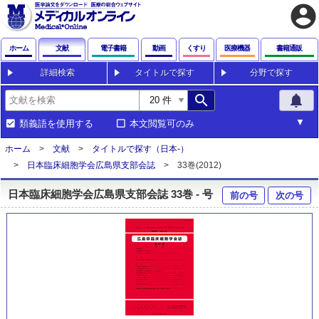
account_circle
ホーム
文献
電子書籍
動画
くすり
医療機器
書籍通販
詳細検索
タイトルで探す
分野で探す
search
notifications
類義語を使用する
本文閲覧可のみ
ホーム
文献
タイトルで探す（日本-）
日本臨床細胞学会広島県支部会誌
33巻(2012)
日本臨床細胞学会広島県支部会誌 33巻 - 号
前の号
次の号