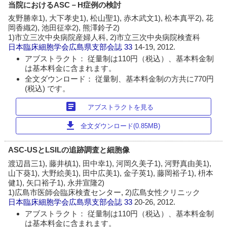
当院におけるASC－H症例の検討
友野勝幸1), 大下孝史1), 松山聖1), 赤木武文1), 松本真平2), 花
岡香織2), 池田征幸2), 熊澤鈴子2)
1)市立三次中央病院産婦人科, 2)市立三次中央病院検査科
日本臨床細胞学会広島県支部会誌
33
14-19, 2012.
アブストラクト： 従量制は110円（税込）、基本料金制
は基本料金に含まれます。
全文ダウンロード： 従量制、基本料金制の方共に770円
(税込) です。
article
アブストラクトを見る
download
全文ダウンロード(0.85MB)
ASC-USとLSILの追跡調査と細胞像
渡辺昌三1), 藤井槙1), 田中幸1), 河岡久美子1), 河野真由美1),
山下葵1), 大野絵美1), 田中広美1), 金子英1), 藤岡裕子1), 枡本
健1), 矢口裕子1), 永井宣隆2)
1)広島市医師会臨床検査センター, 2)広島女性クリニック
日本臨床細胞学会広島県支部会誌
33
20-26, 2012.
アブストラクト： 従量制は110円（税込）、基本料金制
は基本料金に含まれます。