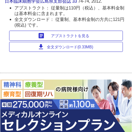
日本臨床細胞学会広島県支部会誌
33
74-74, 2012.
アブストラクト： 従量制は110円（税込）、基本料金制
は基本料金に含まれます。
全文ダウンロード： 従量制、基本料金制の方共に121円
(税込) です。
article
アブストラクトを見る
download
全文ダウンロード(0.33MB)