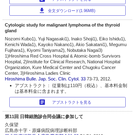
download
全文ダウンロード(1.96MB)
Cytologic study for malignant lymphoma of the thyroid
gland
Nozomi Kubo1), Yuji Nagasaki1), Inako Shoji1), Eiko Ishidu1),
Kenichi Wada1), Kayoko Nakano1), Akio Sakatani1), Megumu
Fujihara1), Kiyomi Taniyama2), Nobutaka Nagai3)
1)Hiroshima Red Cross Hospital & Atomic-bomb Survivors
Hospital, 2)Institute for Clinical Research, National Hospital
Organization, Kure Medical Center and Chugoku Cancer
Center, 3)Hiroshima Ladies Clinic
Hiroshima Bulle. Jap. Soc. Clin. Cytol.
33
73-73, 2012.
アブストラクト： 従量制は110円（税込）、基本料金制
は基本料金に含まれます。
article
アブストラクトを見る
第11回 日韓細胞診合同会議に参加して
久保望
広島赤十字・原爆病院病理診断科部