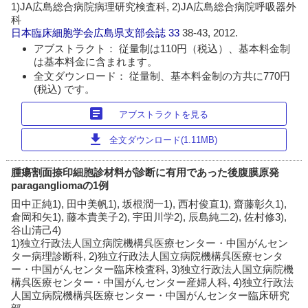
1)JA広島総合病院病理研究検査科, 2)JA広島総合病院呼吸器外
科
日本臨床細胞学会広島県支部会誌
33
38-43, 2012.
アブストラクト： 従量制は110円（税込）、基本料金制
は基本料金に含まれます。
全文ダウンロード： 従量制、基本料金制の方共に770円
(税込) です。
article
アブストラクトを見る
download
全文ダウンロード(1.11MB)
腫瘍割面捺印細胞診材料が診断に有用であった後腹膜原発
paragangliomaの1例
田中正純1), 田中美帆1), 坂根潤一1), 西村俊直1), 齋藤彰久1),
倉岡和矢1), 藤本貴美子2), 宇田川学2), 辰島純二2), 佐村修3),
谷山清己4)
1)独立行政法人国立病院機構呉医療センター・中国がんセン
ター病理診断科, 2)独立行政法人国立病院機構呉医療センタ
ー・中国がんセンター臨床検査科, 3)独立行政法人国立病院機
構呉医療センター・中国がんセンター産婦人科, 4)独立行政法
人国立病院機構呉医療センター・中国がんセンター臨床研究