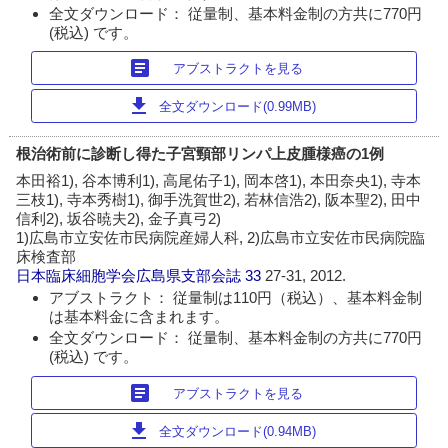
全文ダウンロード： 従量制、基本料金制の方共に770円
(税込) です。
article
アブストラクトを見る
download
全文ダウンロード(0.99MB)
根治術前に診断し得た子宮頸部リンパ上皮腫様癌の1例
本田裕1), 谷本博利1), 高尾佑子1), 岡本啓1), 本田奈央1), 寺本
三枝1), 寺本秀樹1), 御手洗賀世2), 若林信浩2), 阪本聖2), 田中
信利2), 坂谷暁夫2), 金子真弓2)
1)広島市立安佐市民病院産婦人科, 2)広島市立安佐市民病院臨
床検査部
日本臨床細胞学会広島県支部会誌
33
27-31, 2012.
アブストラクト： 従量制は110円（税込）、基本料金制
は基本料金に含まれます。
全文ダウンロード： 従量制、基本料金制の方共に770円
(税込) です。
article
アブストラクトを見る
download
全文ダウンロード(0.94MB)