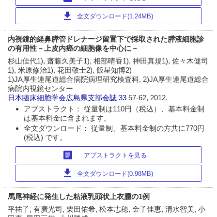
download
全文ダウンロード(1.24MB)
内視鏡的経鼻膵管ドレナージ留置下で採取された膵液細胞診
の有用性－上皮内癌の細胞像を中心に－
杉山佳代1), 齋藤久美子1), 相部晴香1), 神田真規1), 佐々木健司
1), 米原修治1), 花田敬士2), 飯星知博2)
1)JA厚生連尾道総合病院病理研究検査科, 2)JA厚生連尾道総合
病院内視鏡センター
日本臨床細胞学会広島県支部会誌
33
57-62, 2012.
アブストラクト： 従量制は110円（税込）、基本料金制
は基本料金に含まれます。
全文ダウンロード： 従量制、基本料金制の方共に770円
(税込) です。
article
アブストラクトを見る
download
全文ダウンロード(0.98MB)
馬尾神経に発生した粘液乳頭状上衣腫の1例
平祐子, 有廣光司, 栗田佑希, 松本志穂, 金子佳恵, 清水智美, 小