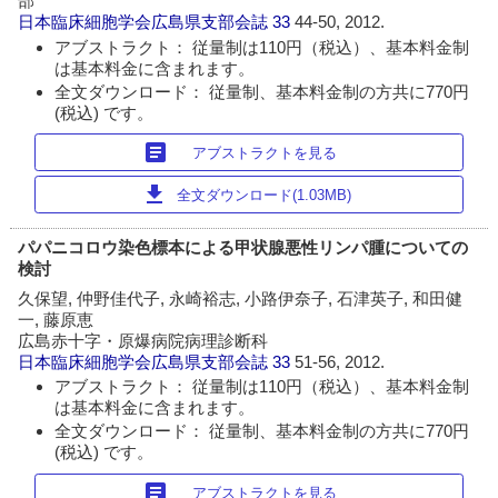
部
日本臨床細胞学会広島県支部会誌
33
44-50, 2012.
アブストラクト： 従量制は110円（税込）、基本料金制
は基本料金に含まれます。
全文ダウンロード： 従量制、基本料金制の方共に770円
(税込) です。
article
アブストラクトを見る
download
全文ダウンロード(1.03MB)
パパニコロウ染色標本による甲状腺悪性リンパ腫についての
検討
久保望, 仲野佳代子, 永崎裕志, 小路伊奈子, 石津英子, 和田健
一, 藤原恵
広島赤十字・原爆病院病理診断科
日本臨床細胞学会広島県支部会誌
33
51-56, 2012.
アブストラクト： 従量制は110円（税込）、基本料金制
は基本料金に含まれます。
全文ダウンロード： 従量制、基本料金制の方共に770円
(税込) です。
article
アブストラクトを見る