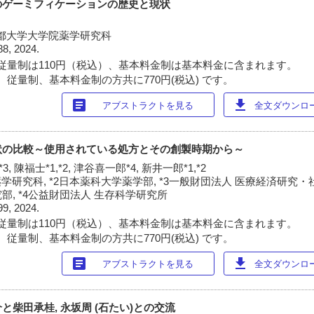
のゲーミフィケーションの歴史と現状
2京都大学大学院薬学研究科
88, 2024.
従量制は110円（税込）、基本料金制は基本料金に含まれます。
 従量制、基本料金制の方共に770円(税込) です。
article
download
アブストラクトを見る
全文ダウンロード
状の比較～使用されている処方とその創製時期から～
3, 陳福士*1,*2, 津谷喜一郎*4, 新井一郎*1,*2
学研究科, *2日本薬科大学薬学部, *3一般財団法人 医療経済研究
, *4公益財団法人 生存科学研究所
99, 2024.
従量制は110円（税込）、基本料金制は基本料金に含まれます。
 従量制、基本料金制の方共に770円(税込) です。
article
download
アブストラクトを見る
全文ダウンロード
柴田承桂, 永坂周 (石たい)との交流