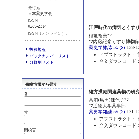
発行元
日本薬史学会
ISSN
0285-2314
江戸時代の病気とくすり 
ISSN（オンライン）
稲垣裕美*2
*2内藤記念くすり博物
薬史学雑誌
59 (2)
123-1
投稿規程
アブストラクト： 
バックナンバーリスト
全文ダウンロード：
分野別リスト
書籍情報から探す
緒方洪庵関連薬物の研
巻
高浦(島田)佳代子*2
*2近畿大学薬学部
薬史学雑誌
59 (2)
131-1
号
アブストラクト： 
全文ダウンロード：
開始頁