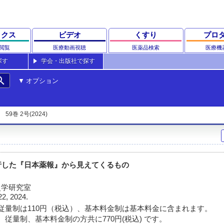
ックス
ビデオ
くすり
プロ
閲覧
医療動画視聴
医薬品検索
医療機
探す
学会・出版社で探す
rch
オプション
59巻 2号(2024)
行した『日本薬報』から見えてくるもの
史学研究室
22, 2024.
従量制は110円（税込）、基本料金制は基本料金に含まれます。
 従量制、基本料金制の方共に770円(税込) です。