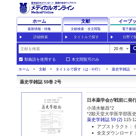
ホーム
文献
イーブ
最新情報・特集
文献検索・全文閲覧
電子書籍
詳細検索
タイトルで探す
分野で
sea
類義語を使用する
本文閲覧可のみ
ホーム
文献
タイトルで探す（は - や行）
薬史学雑誌
薬史学雑誌 59巻 2号
日本薬学会が戦前に発
小清水敏昌*2
*2順天堂大学医学部医
薬史学雑誌
59 (2)
115-1
アブストラクト： 
全文ダウンロード：