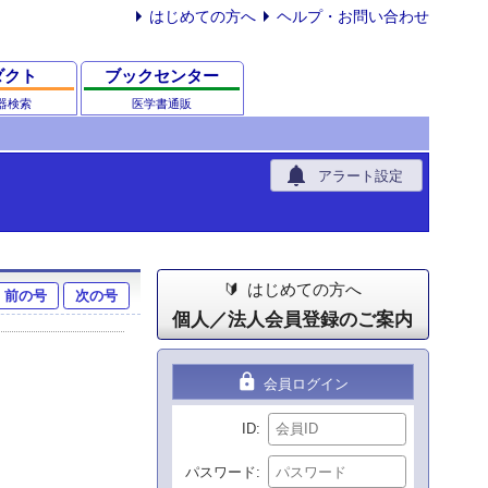
はじめての方へ
ヘルプ・お問い合わせ
ダクト
ブックセンター
器検索
医学書通販
notifications
アラート設定
はじめての方へ
前の号
次の号
個人／法人会員登録のご案内
lock
会員ログイン
ID
パスワード