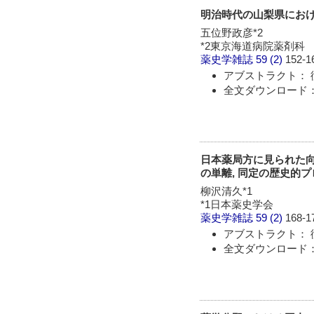
明治時代の山梨県における
五位野政彦*2
*2東京海道病院薬剤科
薬史学雑誌
59 (2)
152-1
アブストラクト： 
全文ダウンロード：
日本薬局方に見られた向精神・
の単離, 同定の歴史的
柳沢清久*1
*1日本薬史学会
薬史学雑誌
59 (2)
168-1
アブストラクト： 
全文ダウンロード：