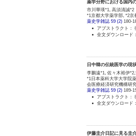
薬学分野における国内
市川華瑛*1, 高須清誠*2
*1京都大学薬学部, *
薬史学雑誌
59 (2)
180-1
アブストラクト： 
全文ダウンロード：
日中韓の伝統医学の現
李鵬遠*1, 佐々木裕伊*2,*
*1日本薬科大学大学院薬
会医療経済研究機構研究部
薬史学雑誌
59 (2)
189-1
アブストラクト： 
全文ダウンロード：
伊藤圭介日記に見る圭介と