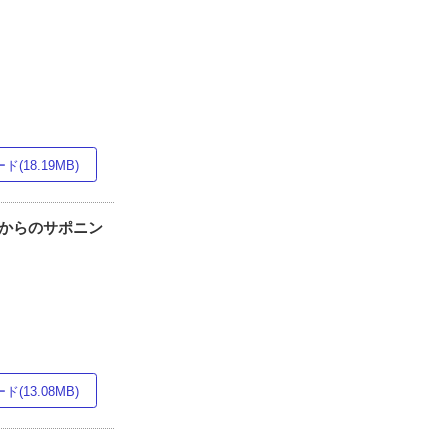
(18.19MB)
抽出物からのサポニン
(13.08MB)