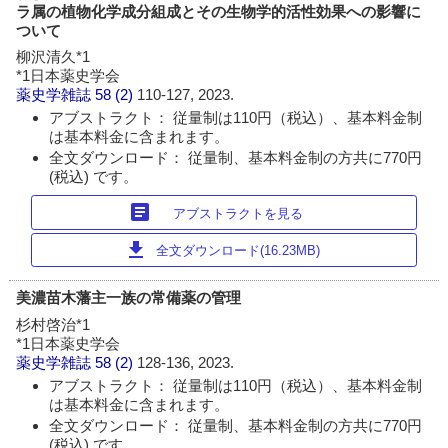
ラ属の植物化学成分組成とその生物学的活性効果への影響に
ついて
柳沢清久*1
*1日本薬史学会
薬史学雑誌
58 (2)
110-127, 2023.
アブストラクト： 従量制は110円（税込）、基本料金制
は基本料金に含まれます。
全文ダウンロード： 従量制、基本料金制の方共に770円
(税込) です。
article
アブストラクトを見る
download
全文ダウンロード(16.23MB)
美濃苗木藩主一族の常備薬の管理
杉村啓治*1
*1日本薬史学会
薬史学雑誌
58 (2)
128-136, 2023.
アブストラクト： 従量制は110円（税込）、基本料金制
は基本料金に含まれます。
全文ダウンロード： 従量制、基本料金制の方共に770円
(税込) です。