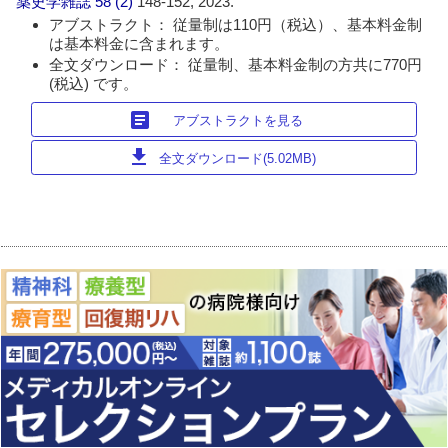
薬史学雑誌
58 (2)
148-152, 2023.
アブストラクト： 従量制は110円（税込）、基本料金制
は基本料金に含まれます。
全文ダウンロード： 従量制、基本料金制の方共に770円
(税込) です。
article
アブストラクトを見る
download
全文ダウンロード(5.02MB)