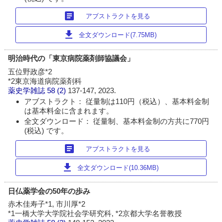
article
アブストラクトを見る
download
全文ダウンロード(7.75MB)
明治時代の「東京病院薬剤師協議会」
五位野政彦*2
*2東京海道病院薬剤科
薬史学雑誌
58 (2)
137-147, 2023.
アブストラクト： 従量制は110円（税込）、基本料金制
は基本料金に含まれます。
全文ダウンロード： 従量制、基本料金制の方共に770円
(税込) です。
article
アブストラクトを見る
download
全文ダウンロード(10.36MB)
日仏薬学会の50年の歩み
赤木佳寿子*1, 市川厚*2
*1一橋大学大学院社会学研究科, *2京都大学名誉教授