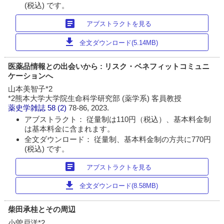
(税込) です。
article
アブストラクトを見る
download
全文ダウンロード(5.14MB)
医薬品情報との出会いから : リスク・ベネフィットコミュニ
ケーションへ
山本美智子*2
*2熊本大学大学院生命科学研究部 (薬学系) 客員教授
薬史学雑誌
58 (2)
78-86, 2023.
アブストラクト： 従量制は110円（税込）、基本料金制
は基本料金に含まれます。
全文ダウンロード： 従量制、基本料金制の方共に770円
(税込) です。
article
アブストラクトを見る
download
全文ダウンロード(8.58MB)
柴田承桂とその周辺
小曽戸洋*2