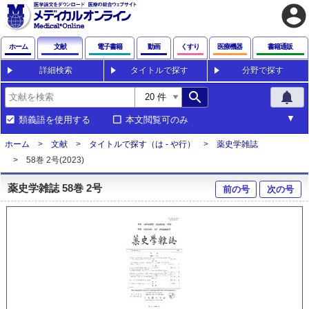
account_circle
ホーム
文献
電子書籍
動画
くすり
医療機器
書籍通販
詳細検索
タイトルで探す
分野で探す
search
notifications
類義語を使用する
本文閲覧可のみ
ホーム
文献
タイトルで探す（は - や行）
薬史学雑誌
58巻 2号(2023)
薬史学雑誌 58巻 2号
前の号
次の号