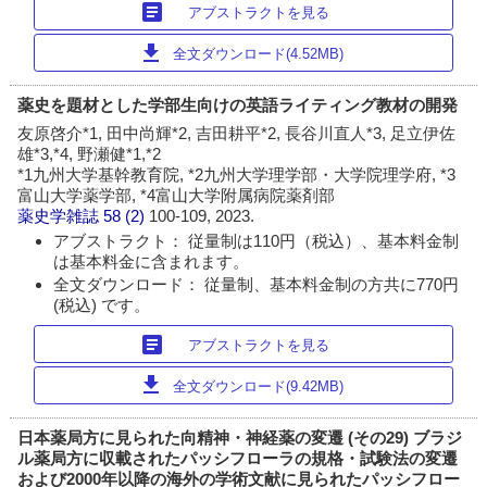
article
アブストラクトを見る
download
全文ダウンロード(4.52MB)
薬史を題材とした学部生向けの英語ライティング教材の開発
友原啓介*1, 田中尚輝*2, 吉田耕平*2, 長谷川直人*3, 足立伊佐
雄*3,*4, 野瀬健*1,*2
*1九州大学基幹教育院, *2九州大学理学部・大学院理学府, *3
富山大学薬学部, *4富山大学附属病院薬剤部
薬史学雑誌
58 (2)
100-109, 2023.
アブストラクト： 従量制は110円（税込）、基本料金制
は基本料金に含まれます。
全文ダウンロード： 従量制、基本料金制の方共に770円
(税込) です。
article
アブストラクトを見る
download
全文ダウンロード(9.42MB)
日本薬局方に見られた向精神・神経薬の変遷 (その29) ブラジ
ル薬局方に収載されたパッシフローラの規格・試験法の変遷
および2000年以降の海外の学術文献に見られたパッシフロー