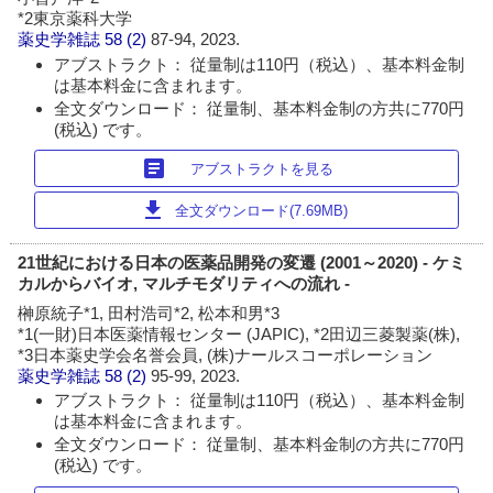
*2東京薬科大学
薬史学雑誌
58 (2)
87-94, 2023.
アブストラクト： 従量制は110円（税込）、基本料金制
は基本料金に含まれます。
全文ダウンロード： 従量制、基本料金制の方共に770円
(税込) です。
article
アブストラクトを見る
download
全文ダウンロード(7.69MB)
21世紀における日本の医薬品開発の変遷 (2001～2020) - ケミ
カルからバイオ, マルチモダリティへの流れ -
榊原統子*1, 田村浩司*2, 松本和男*3
*1(一財)日本医薬情報センター (JAPIC), *2田辺三菱製薬(株),
*3日本薬史学会名誉会員, (株)ナールスコーポレーション
薬史学雑誌
58 (2)
95-99, 2023.
アブストラクト： 従量制は110円（税込）、基本料金制
は基本料金に含まれます。
全文ダウンロード： 従量制、基本料金制の方共に770円
(税込) です。