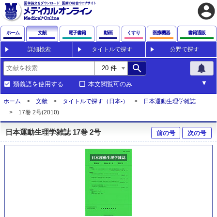
account_circle
ホーム
文献
電子書籍
動画
くすり
医療機器
書籍通販
詳細検索
タイトルで探す
分野で探す
search
notifications
類義語を使用する
本文閲覧可のみ
ホーム
文献
タイトルで探す（日本-）
日本運動生理学雑誌
17巻 2号(2010)
日本運動生理学雑誌 17巻 2号
前の号
次の号