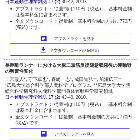
日本運動生理学雑誌
17 (2)
35-42, 2010.
アブストラクト： 従量制は110円（税込）、基本料金制
は基本料金に含まれます。
全文ダウンロード： 従量制、基本料金制の方共に770円
(税込) です。
article
アブストラクトを見る
download
全文ダウンロード(0.64MB)
長距離ランナーにおける大腿二頭筋反復随意収縮後の運動野
の興奮性変化
二宮政人*, 守下卓也*, 森崎一志*, 成田知弘**, 船瀬広三**
*広島大学総合科学部人間科学プログラム, **広島大学大学院
総合科学研究科人間科学部門身体運動科学研究領域
日本運動生理学雑誌
17 (2)
43-49, 2010.
アブストラクト： 従量制は110円（税込）、基本料金制
は基本料金に含まれます。
全文ダウンロード： 従量制、基本料金制の方共に770円
(税込) です。
article
アブストラクトを見る