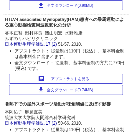
download
全文ダウンロード(0.90MB)
HTLV-I associated Myelopathy(HAM)患者への乗馬運動によ
る重心動揺検査周波数変化の分析
谷本正智, 田村将良, 磯山明宏, 水野雅康
みずのリハビリクリニック
日本運動生理学雑誌
17 (2)
51-57, 2010.
アブストラクト： 従量制は110円（税込）、基本料金制
は基本料金に含まれます。
全文ダウンロード： 従量制、基本料金制の方共に770円
(税込) です。
article
アブストラクトを見る
download
全文ダウンロード(0.74MB)
暑熱下での屋外スポーツ活動が味覚閾値に及ぼす影響
本岡佑子, 麻見直美
筑波大学大学院人間総合科学研究科
日本運動生理学雑誌
17 (2)
59-66, 2010.
アブストラクト： 従量制は110円（税込）、基本料金制