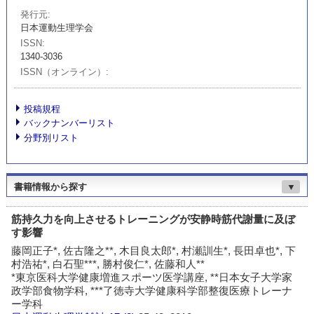
発行元
日本運動生理学会
ISSN
1340-3036
ISSN（オンライン）
投稿規程
バックナンバーリスト
分野別リスト
書籍情報から探す
▼
筋持久力を向上させるトレーニングが安静時筋代謝量に及ぼ
す影響
藤岡正子*, 佐古隆之**, 木目良太郎*, 村瀬訓生*, 長田卓也*, 下
村浩祐*, 白石聖***, 勝村俊仁*, 佐藤和人**
*東京医科大学健康増進スポーツ医学講座, **日本女子大学家
政学部食物学科, ***了徳寺大学健康科学部整復医療トレーナ
ー学科