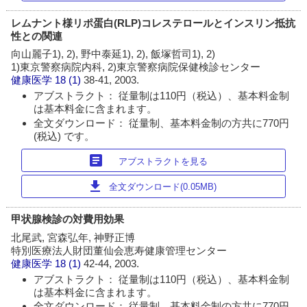
レムナント様リポ蛋白(RLP)コレステロールとインスリン抵抗
性との関連
向山麗子1), 2), 野中泰延1), 2), 飯塚哲司1), 2)
1)東京警察病院内科, 2)東京警察病院保健検診センター
健康医学
18 (1)
38-41, 2003.
アブストラクト： 従量制は110円（税込）、基本料金制
は基本料金に含まれます。
全文ダウンロード： 従量制、基本料金制の方共に770円
(税込) です。
article
アブストラクトを見る
download
全文ダウンロード(0.05MB)
甲状腺検診の対費用効果
北尾武, 宮森弘年, 神野正博
特別医療法人財団董仙会恵寿健康管理センター
健康医学
18 (1)
42-44, 2003.
アブストラクト： 従量制は110円（税込）、基本料金制
は基本料金に含まれます。
全文ダウンロード： 従量制、基本料金制の方共に770円