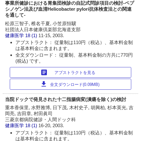
事業所健診における胃集団検診の自記式問診項目の検討‐ペプ
シノゲン法及び血清Helicobacter pylori抗体検査法との関連
を通して‐
松原三智子, 椎名千夏, 小笠原恒驥
社団法人日本健康倶楽部北海道支部
健康医学
18 (1)
11-15, 2003.
アブストラクト： 従量制は110円（税込）、基本料金制
は基本料金に含まれます。
全文ダウンロード： 従量制、基本料金制の方共に770円
(税込) です。
article
アブストラクトを見る
download
全文ダウンロード(0.09MB)
当院ドックで発見された十二指腸病変(潰瘍を除く)の検討
重本香保里, 水野雅博, 日下茂, 木村史子, 胡興柏, 杉本英光, 吉
岡亮, 吉田章, 村田眞司
三菱京都病院健診・人間ドック科
健康医学
18 (1)
16-20, 2003.
アブストラクト： 従量制は110円（税込）、基本料金制
は基本料金に含まれます。