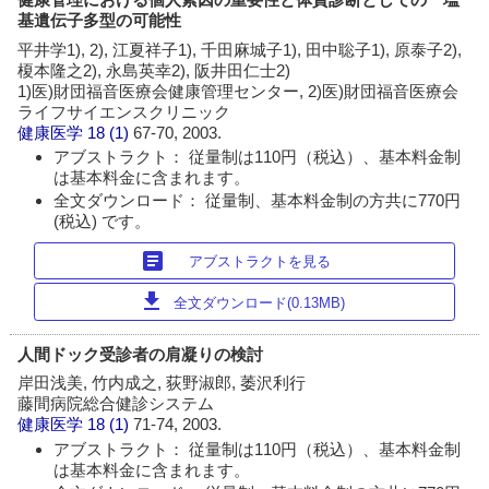
基遺伝子多型の可能性
平井学1), 2), 江夏祥子1), 千田麻城子1), 田中聡子1), 原泰子2),
榎本隆之2), 永島英幸2), 阪井田仁士2)
1)医)財団福音医療会健康管理センター, 2)医)財団福音医療会
ライフサイエンスクリニック
健康医学
18 (1)
67-70, 2003.
アブストラクト： 従量制は110円（税込）、基本料金制
は基本料金に含まれます。
全文ダウンロード： 従量制、基本料金制の方共に770円
(税込) です。
article
アブストラクトを見る
download
全文ダウンロード(0.13MB)
人間ドック受診者の肩凝りの検討
岸田浅美, 竹内成之, 荻野淑郎, 萎沢利行
藤間病院総合健診システム
健康医学
18 (1)
71-74, 2003.
アブストラクト： 従量制は110円（税込）、基本料金制
は基本料金に含まれます。