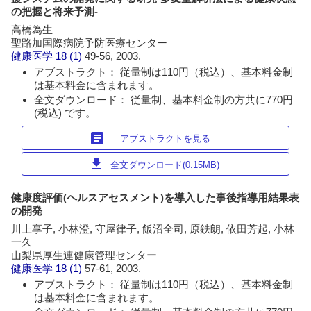
の把握と将来予測‐
高橋為生
聖路加国際病院予防医療センター
健康医学
18 (1)
49-56, 2003.
アブストラクト： 従量制は110円（税込）、基本料金制
は基本料金に含まれます。
全文ダウンロード： 従量制、基本料金制の方共に770円
(税込) です。
article
アブストラクトを見る
download
全文ダウンロード(0.15MB)
健康度評価(ヘルスアセスメント)を導入した事後指導用結果表
の開発
川上享子, 小林澄, 守屋律子, 飯沼全司, 原鉄朗, 依田芳起, 小林
一久
山梨県厚生連健康管理センター
健康医学
18 (1)
57-61, 2003.
アブストラクト： 従量制は110円（税込）、基本料金制
は基本料金に含まれます。