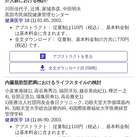
介入群における検討‐
川田佳代子, 辻博, 家城恭彦, 中田明夫
黒部市民病院健康管理センター
健康医学
18 (1)
81-85, 2003.
アブストラクト： 従量制は110円（税込）、基本料金制
は基本料金に含まれます。
全文ダウンロード： 従量制、基本料金制の方共に770円
(税込) です。
article
アブストラクトを見る
download
全文ダウンロード(0.15MB)
内臓脂肪型肥満におけるライフスタイルの検討
小泉東海雄1), 高谷典秀2), 福田洋3), 越谷美由紀1), 樺沢一之
4), 谷部正浩1), 場集田寿1), 高谷雅史1)
1)医療法人社団同友会春日クリニック, 2)順天堂大学循環器内
科, 3)順天堂大学総合診療内科, 4)国際医療福祉大学医療経営
管理学科
健康医学
18 (1)
86-90, 2003.
アブストラクト： 従量制は110円（税込）、基本料金制
は基本料金に含まれます。