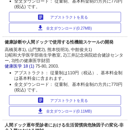
全文ダウンロード： 従量制、基本料金制の方共に770円
(税込) です。
article
アブストラクトを見る
download
全文ダウンロード(0.27MB)
健康診断や人間ドックで使用する性機能スケールの開発
高橋英孝1), 山門實2), 熊本悦明3), 中館俊夫1)
1)昭和大学医学部衛生学教室, 2)三井記念病院総合健診センタ
ー, 3)性の健康医学財団
健康医学
18 (1)
75-80, 2003.
アブストラクト： 従量制は110円（税込）、基本料金制
は基本料金に含まれます。
全文ダウンロード： 従量制、基本料金制の方共に770円
(税込) です。
article
アブストラクトを見る
download
全文ダウンロード(0.11MB)
人間ドック逐年受診者における生活習慣病危険因子の変化‐非