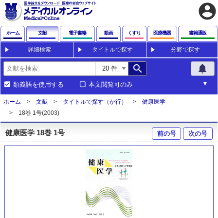
account_circle
ホーム
文献
電子書籍
動画
くすり
医療機器
書籍通販
詳細検索
タイトルで探す
分野で探す
search
notifications
類義語を使用する
本文閲覧可のみ
ホーム
文献
タイトルで探す（か行）
健康医学
18巻 1号(2003)
健康医学 18巻 1号
前の号
次の号