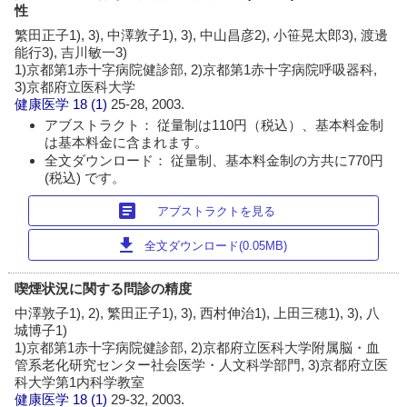
性
繁田正子1), 3), 中澤敦子1), 3), 中山昌彦2), 小笹晃太郎3), 渡邊
能行3), 吉川敏一3)
1)京都第1赤十字病院健診部, 2)京都第1赤十字病院呼吸器科,
3)京都府立医科大学
健康医学
18 (1)
25-28, 2003.
アブストラクト： 従量制は110円（税込）、基本料金制
は基本料金に含まれます。
全文ダウンロード： 従量制、基本料金制の方共に770円
(税込) です。
article
アブストラクトを見る
download
全文ダウンロード(0.05MB)
喫煙状況に関する問診の精度
中澤敦子1), 2), 繁田正子1), 3), 西村伸治1), 上田三穂1), 3), 八
城博子1)
1)京都第1赤十字病院健診部, 2)京都府立医科大学附属脳・血
管系老化研究センター社会医学・人文科学部門, 3)京都府立医
科大学第1内科学教室
健康医学
18 (1)
29-32, 2003.