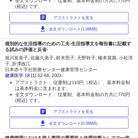
全文ダウンロード： 従量制、基本料金制の方共に770円
(税込) です。
article
アブストラクトを見る
download
全文ダウンロード(1.08MB)
個別的な生活指導のための工夫‐生活指導文を報告書に記載す
る試みの評価と反省‐
堀川富美子, 佐藤久美子, 鈴木照子, 天野幹子, 榎本英壽, 小松淳
子, 折津政江
日本赤十字社医療センター健康管理センター
健康医学
18 (1)
62-66, 2003.
アブストラクト： 従量制は110円（税込）、基本料金制
は基本料金に含まれます。
全文ダウンロード： 従量制、基本料金制の方共に770円
(税込) です。
article
アブストラクトを見る
download
全文ダウンロード(0.08MB)
健康管理における個人素因の重要性と体質診断としての一塩