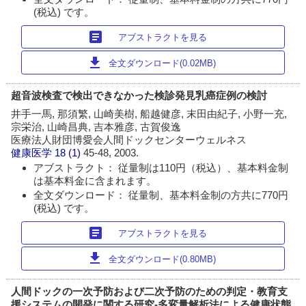
(税込) です。
article
アブストラクトを見る
download
全文ダウンロード(0.02MB)
超音波検査で検出できなかった検診発見乳癌症例の検討
井手一馬, 那須繁, 山崎美樹, 船越健彦, 末田由紀子, 小野一充,
宗栄治, 山崎昌典, 吉本雅彦, 古賀俊逸
医療法人財団博愛会人間ドックセンターウェルネス
健康医学
18 (1)
45-48, 2003.
アブストラクト： 従量制は110円（税込）、基本料金制
は基本料金に含まれます。
全文ダウンロード： 従量制、基本料金制の方共に770円
(税込) です。
article
アブストラクトを見る
download
全文ダウンロード(0.80MB)
人間ドックの一次予防および二次予防のための判定・教育支
援システムの開発に関する研究‐多変量解析法による健康状態