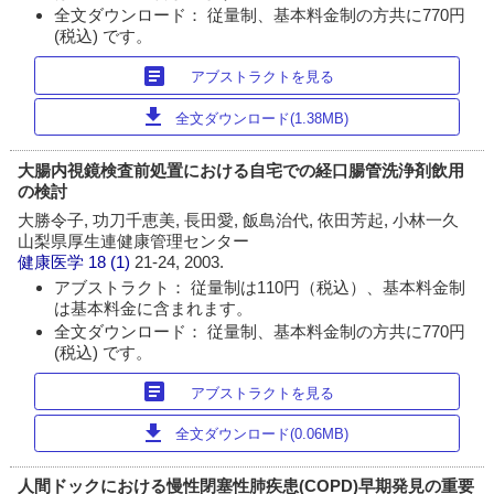
全文ダウンロード： 従量制、基本料金制の方共に770円
(税込) です。
article
アブストラクトを見る
download
全文ダウンロード(1.38MB)
大腸内視鏡検査前処置における自宅での経口腸管洗浄剤飲用
の検討
大勝令子, 功刀千恵美, 長田愛, 飯島治代, 依田芳起, 小林一久
山梨県厚生連健康管理センター
健康医学
18 (1)
21-24, 2003.
アブストラクト： 従量制は110円（税込）、基本料金制
は基本料金に含まれます。
全文ダウンロード： 従量制、基本料金制の方共に770円
(税込) です。
article
アブストラクトを見る
download
全文ダウンロード(0.06MB)
人間ドックにおける慢性閉塞性肺疾患(COPD)早期発見の重要