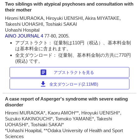
Two siblings with atypical psychoses and consultation with
their mother
Hiromi MURAOKA, Hiroyuki UENISHI, Akira MIYATAKE,
Takeshi UOHASHI, Toshiaki SAKAI
Uohashi Hospital
AINO JOURNAL
4
77-80, 2005.
アブストラクト： 従量制は110円（税込）、基本料金制
は基本料金に含まれます。
全文ダウンロード： 従量制、基本料金制の方共に770円
(税込) です。
article
アブストラクトを見る
download
全文ダウンロード(2.11MB)
A case report of Asperger's syndrome with severe eating
disorder
Hiromi MURAOKA*, Kaoru AMOH**, Hiroyuki UENISHI*,
Suzuko KAKINOUCHI*, Tomoko YAMANE*, Takeshi
UOHASHI*, Toshiaki SAKAI*
*Uohashi Hoapital, **Odaka University of Health and Sport
Sciences