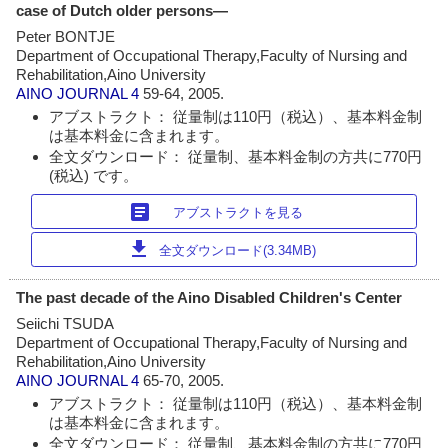
case of Dutch older persons―
Peter BONTJE
Department of Occupational Therapy,Faculty of Nursing and
Rehabilitation,Aino University
AINO JOURNAL
4
59-64, 2005.
アブストラクト： 従量制は110円（税込）、基本料金制
は基本料金に含まれます。
全文ダウンロード： 従量制、基本料金制の方共に770円
(税込) です。
article
アブストラクトを見る
download
全文ダウンロード(3.34MB)
The past decade of the Aino Disabled Children's Center
Seiichi TSUDA
Department of Occupational Therapy,Faculty of Nursing and
Rehabilitation,Aino University
AINO JOURNAL
4
65-70, 2005.
アブストラクト： 従量制は110円（税込）、基本料金制
は基本料金に含まれます。
全文ダウンロード： 従量制、基本料金制の方共に770円