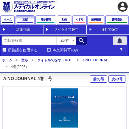
account_circle
ホーム
文献
電子書籍
動画
くすり
医療機器
書籍通販
詳細検索
タイトルで探す
分野で探す
search
notifications
類義語を使用する
本文閲覧可のみ
ホーム
文献
タイトルで探す（A-J）
AINO JOURNAL
4巻(2005)
AINO JOURNAL 4巻 - 号
前の号
次の号