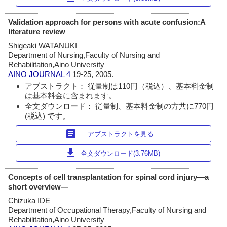
Validation approach for persons with acute confusion:A
literature review
Shigeaki WATANUKI
Department of Nursing,Faculty of Nursing and
Rehabilitation,Aino University
AINO JOURNAL
4
19-25, 2005.
アブストラクト： 従量制は110円（税込）、基本料金制
は基本料金に含まれます。
全文ダウンロード： 従量制、基本料金制の方共に770円
(税込) です。
article
アブストラクトを見る
download
全文ダウンロード(3.76MB)
Concepts of cell transplantation for spinal cord injury―a
short overview―
Chizuka IDE
Department of Occupational Therapy,Faculty of Nursing and
Rehabilitation,Aino University