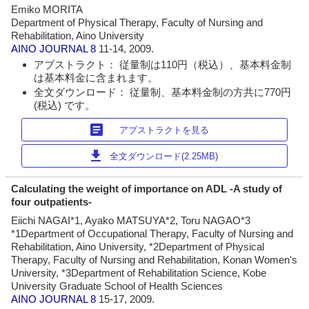
Emiko MORITA
Department of Physical Therapy, Faculty of Nursing and
Rehabilitation, Aino University
AINO JOURNAL
8
11-14, 2009.
アブストラクト： 従量制は110円（税込）、基本料金制
は基本料金に含まれます。
全文ダウンロード： 従量制、基本料金制の方共に770円
(税込) です。
article
アブストラクトを見る
download
全文ダウンロード(2.25MB)
Calculating the weight of importance on ADL -A study of
four outpatients-
Eiichi NAGAI*1, Ayako MATSUYA*2, Toru NAGAO*3
*1Department of Occupational Therapy, Faculty of Nursing and
Rehabilitation, Aino University, *2Department of Physical
Therapy, Faculty of Nursing and Rehabilitation, Konan Women's
University, *3Department of Rehabilitation Science, Kobe
University Graduate School of Health Sciences
AINO JOURNAL
8
15-17, 2009.