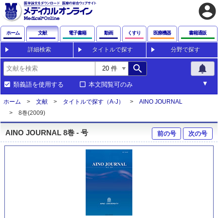
account_circle
ホーム
文献
電子書籍
動画
くすり
医療機器
書籍通販
詳細検索
タイトルで探す
分野で探す
search
notifications
類義語を使用する
本文閲覧可のみ
ホーム
文献
タイトルで探す（A-J）
AINO JOURNAL
8巻(2009)
AINO JOURNAL 8巻 - 号
前の号
次の号