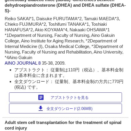
dehydroepiandrosterone (DHEA) and DHEA sulfate (DHEA-
S)-
Reiko SAKAI*1, Daisuke FURUTAMA*2, Tamaki MAEDA*3,
Chieko FUJIMURA*2, Toshifumi TANAKA*1, Toshiaki
HANAFUSA*2, Akio KOYAMA*4, Nakaaki OHSAWA*1
*1Department of Nursing, Faculty of Nursing, Aino Gakuin
College, Aino Institute for Aging Research, *2Department of
Internal Medicine (I), Osaka Medical College, *3Department of
Nursing, Faculty of Nursing and Rehabilitation, Aino University,
*4Aino Gakuin
AINO JOURNAL
8
35-38, 2009.
アブストラクト： 従量制は110円（税込）、基本料金制
は基本料金に含まれます。
全文ダウンロード： 従量制、基本料金制の方共に770円
(税込) です。
article
アブストラクトを見る
download
全文ダウンロード(2.06MB)
Adult stem cell transplantation for the treatment of spinal
cord injury