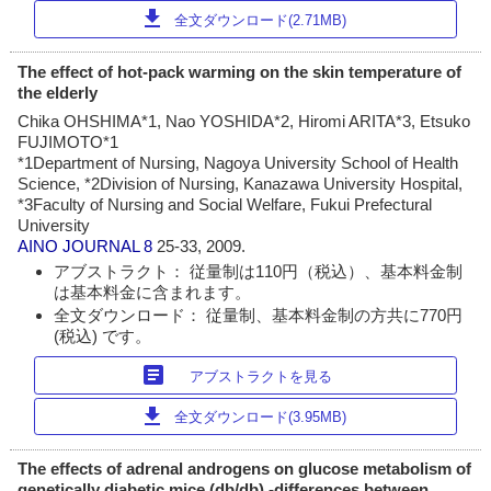
download
全文ダウンロード(2.71MB)
The effect of hot-pack warming on the skin temperature of
the elderly
Chika OHSHIMA*1, Nao YOSHIDA*2, Hiromi ARITA*3, Etsuko
FUJIMOTO*1
*1Department of Nursing, Nagoya University School of Health
Science, *2Division of Nursing, Kanazawa University Hospital,
*3Faculty of Nursing and Social Welfare, Fukui Prefectural
University
AINO JOURNAL
8
25-33, 2009.
アブストラクト： 従量制は110円（税込）、基本料金制
は基本料金に含まれます。
全文ダウンロード： 従量制、基本料金制の方共に770円
(税込) です。
article
アブストラクトを見る
download
全文ダウンロード(3.95MB)
The effects of adrenal androgens on glucose metabolism of
genetically diabetic mice (db/db) -differences between