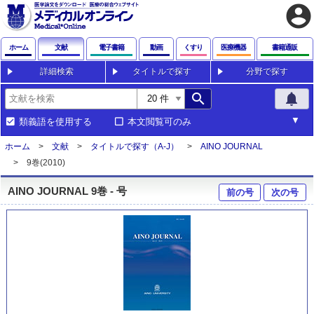
account_circle
ホーム
文献
電子書籍
動画
くすり
医療機器
書籍通販
詳細検索
タイトルで探す
分野で探す
search
notifications
類義語を使用する
本文閲覧可のみ
ホーム
文献
タイトルで探す（A-J）
AINO JOURNAL
9巻(2010)
AINO JOURNAL 9巻 - 号
前の号
次の号