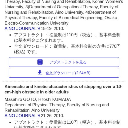
Therapy, Faculty of Nursing and Rehabilitation, Konan Women's
University, 3)Department of Occupational Therapy, Faculty of
Nursing and Rehabilitation, Aino University, 4)Department of
Physical Therapy, Faculty of Biomedical Engineering, Osaka
Electro-Communication University
AINO JOURNAL
9
15-19, 2010.
アブストラクト： 従量制は110円（税込）、基本料金制
は基本料金に含まれます。
全文ダウンロード： 従量制、基本料金制の方共に770円
(税込) です。
article
アブストラクトを見る
download
全文ダウンロード(2.64MB)
Kinematic and kinetic characteristics of stepping over a 10-
cm-high obstacle in older adults
Masahiro GOTO, Hitoshi KUMADA
Department of Physical Therapy, Faculty of Nursing and
Rehabilitation, Aino University
AINO JOURNAL
9
21-26, 2010.
アブストラクト： 従量制は110円（税込）、基本料金制
は基本料金に含まれます。