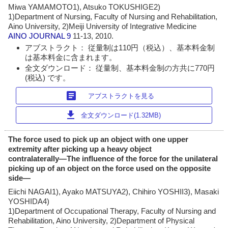
Miwa YAMAMOTO1), Atsuko TOKUSHIGE2)
1)Department of Nursing, Faculty of Nursing and Rehabilitation,
Aino University, 2)Meiji University of Integrative Medicine
AINO JOURNAL
9
11-13, 2010.
アブストラクト： 従量制は110円（税込）、基本料金制
は基本料金に含まれます。
全文ダウンロード： 従量制、基本料金制の方共に770円
(税込) です。
article
アブストラクトを見る
download
全文ダウンロード(1.32MB)
The force used to pick up an object with one upper
extremity after picking up a heavy object
contralaterally―The influence of the force for the unilateral
picking up of an object on the force used on the opposite
side―
Eiichi NAGAI1), Ayako MATSUYA2), Chihiro YOSHII3), Masaki
YOSHIDA4)
1)Department of Occupational Therapy, Faculty of Nursing and
Rehabilitation, Aino University, 2)Department of Physical