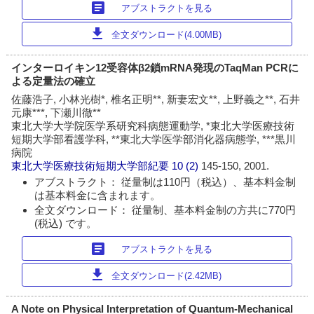
article
アブストラクトを見る
download
全文ダウンロード(4.00MB)
インターロイキン12受容体β2鎖mRNA発現のTaqMan PCRに
よる定量法の確立
佐藤浩子, 小林光樹*, 椎名正明**, 新妻宏文**, 上野義之**, 石井
元康***, 下瀬川徹**
東北大学大学院医学系研究科病態運動学, *東北大学医療技術
短期大学部看護学科, **東北大学医学部消化器病態学, ***黒川
病院
東北大学医療技術短期大学部紀要
10 (2)
145-150, 2001.
アブストラクト： 従量制は110円（税込）、基本料金制
は基本料金に含まれます。
全文ダウンロード： 従量制、基本料金制の方共に770円
(税込) です。
article
アブストラクトを見る
download
全文ダウンロード(2.42MB)
A Note on Physical Interpretation of Quantum-Mechanical