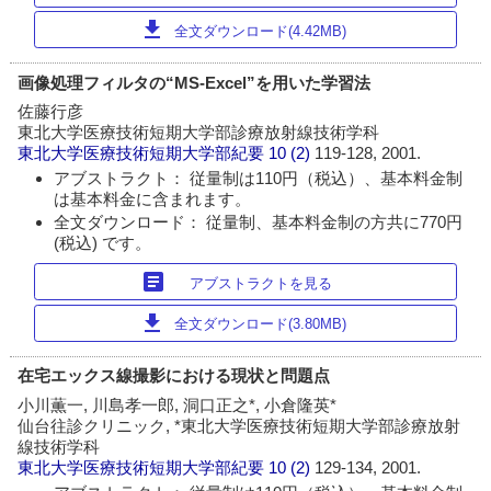
download
全文ダウンロード(4.42MB)
画像処理フィルタの“MS-Excel”を用いた学習法
佐藤行彦
東北大学医療技術短期大学部診療放射線技術学科
東北大学医療技術短期大学部紀要
10 (2)
119-128, 2001.
アブストラクト： 従量制は110円（税込）、基本料金制
は基本料金に含まれます。
全文ダウンロード： 従量制、基本料金制の方共に770円
(税込) です。
article
アブストラクトを見る
download
全文ダウンロード(3.80MB)
在宅エックス線撮影における現状と問題点
小川薫一, 川島孝一郎, 洞口正之*, 小倉隆英*
仙台往診クリニック, *東北大学医療技術短期大学部診療放射
線技術学科
東北大学医療技術短期大学部紀要
10 (2)
129-134, 2001.