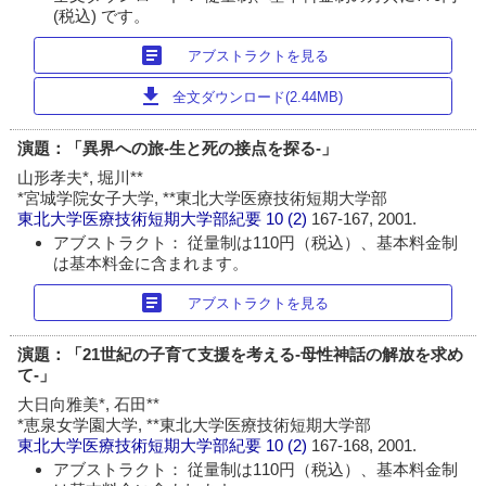
(税込) です。
article
アブストラクトを見る
download
全文ダウンロード(2.44MB)
演題：「異界への旅‐生と死の接点を探る‐」
山形孝夫*, 堀川**
*宮城学院女子大学, **東北大学医療技術短期大学部
東北大学医療技術短期大学部紀要
10 (2)
167-167, 2001.
アブストラクト： 従量制は110円（税込）、基本料金制
は基本料金に含まれます。
article
アブストラクトを見る
演題：「21世紀の子育て支援を考える‐母性神話の解放を求め
て‐」
大日向雅美*, 石田**
*恵泉女学園大学, **東北大学医療技術短期大学部
東北大学医療技術短期大学部紀要
10 (2)
167-168, 2001.
アブストラクト： 従量制は110円（税込）、基本料金制