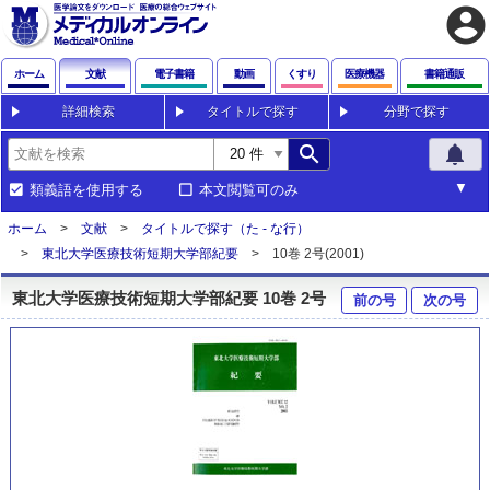
account_circle
ホーム
文献
電子書籍
動画
くすり
医療機器
書籍通販
詳細検索
タイトルで探す
分野で探す
search
notifications
類義語を使用する
本文閲覧可のみ
ホーム
文献
タイトルで探す（た - な行）
東北大学医療技術短期大学部紀要
10巻 2号(2001)
東北大学医療技術短期大学部紀要 10巻 2号
前の号
次の号