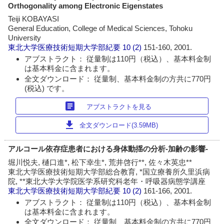
Orthogonality among Electronic Eigenstates
Teiji KOBAYASI
General Education, College of Medical Sciences, Tohoku
University
東北大学医療技術短期大学部紀要
10 (2)
151-160, 2001.
アブストラクト： 従量制は110円（税込）、基本料金制
は基本料金に含まれます。
全文ダウンロード： 従量制、基本料金制の方共に770円
(税込) です。
article
アブストラクトを見る
download
全文ダウンロード(3.59MB)
アルコール依存症患者における身体動揺の分析‐加齢の影響‐
堀川悦夫, 樋口進*, 松下幸生*, 荒井啓行**, 佐々木英忠**
東北大学医療技術短期大学部総合教育, *国立療養所久里浜病
院, **東北大学大学院医学系研究科老年・呼吸器病態学講座
東北大学医療技術短期大学部紀要
10 (2)
161-166, 2001.
アブストラクト： 従量制は110円（税込）、基本料金制
は基本料金に含まれます。
全文ダウンロード： 従量制、基本料金制の方共に770円