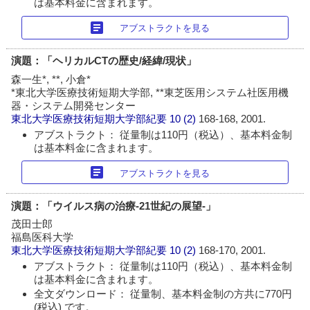
は基本料金に含まれます。
article
アブストラクトを見る
演題：「ヘリカルCTの歴史/経緯/現状」
森一生*, **, 小倉*
*東北大学医療技術短期大学部, **東芝医用システム社医用機
器・システム開発センター
東北大学医療技術短期大学部紀要
10 (2)
168-168, 2001.
アブストラクト： 従量制は110円（税込）、基本料金制
は基本料金に含まれます。
article
アブストラクトを見る
演題：「ウイルス病の治療‐21世紀の展望‐」
茂田士郎
福島医科大学
東北大学医療技術短期大学部紀要
10 (2)
168-170, 2001.
アブストラクト： 従量制は110円（税込）、基本料金制
は基本料金に含まれます。
全文ダウンロード： 従量制、基本料金制の方共に770円
(税込) です。