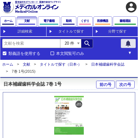
account_circle
ホーム
文献
電子書籍
動画
くすり
医療機器
書籍通販
詳細検索
タイトルで探す
分野で探す
search
notifications
類義語を使用する
本文閲覧可のみ
ホーム
文献
タイトルで探す（日本-）
日本補綴歯科学会誌
7巻 1号(2015)
日本補綴歯科学会誌 7巻 1号
前の号
次の号