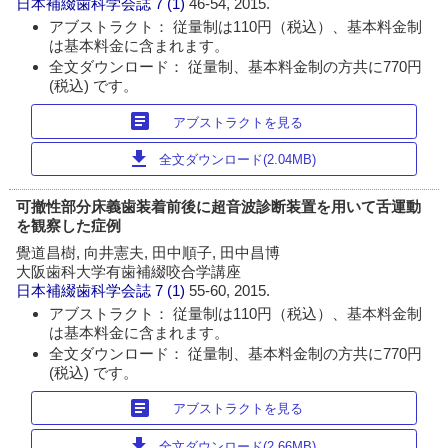
日本補綴歯科学会誌
7 (1)
46-54, 2015.
アブストラクト： 従量制は110円（税込）、基本料金制
は基本料金に含まれます。
全文ダウンロード： 従量制、基本料金制の方共に770円
(税込) です。
article
アブストラクトを見る
download
全文ダウンロード(2.04MB)
可撤性部分床義歯装着前後に超音波診断装置を用いて舌運動
を観察した症例
覺道昌樹, 向井憲夫, 田中順子, 田中昌博
大阪歯科大学有歯補綴咬合学講座
日本補綴歯科学会誌
7 (1)
55-60, 2015.
アブストラクト： 従量制は110円（税込）、基本料金制
は基本料金に含まれます。
全文ダウンロード： 従量制、基本料金制の方共に770円
(税込) です。
article
アブストラクトを見る
download
全文ダウンロード(2.66MB)