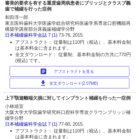
審美的要求を有する重度歯周病患者にブリッジとクラスプ義
歯で補綴を行った症例
和田淳一郎
東京医科歯科大学医歯学総合研究科医歯学系専攻口腔機能再
構築学講座部分床義歯補綴学分野
日本補綴歯科学会誌
7 (1)
73-76, 2015.
アブストラクト： 従量制は110円（税込）、基本料金制
は基本料金に含まれます。
全文ダウンロード： 従量制、基本料金制の方共に770円
(税込) です。
article
アブストラクトを見る
download
全文ダウンロード(2.07MB)
上下顎遊離端欠損に対してインプラント補綴を行った一症例
小林靖宜
大阪大学大学院歯学研究科口腔科学専攻クラウンブリッジ補
綴学分野
日本補綴歯科学会誌
7 (1)
77-80, 2015.
アブストラクト： 従量制は110円（税込）、基本料金制
は基本料金に含まれます。