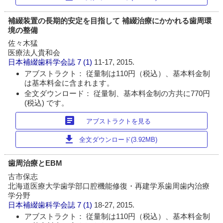
補綴装置の長期的安定を目指して 補綴治療にかかれる歯周環
境の整備
佐々木猛
医療法人貴和会
日本補綴歯科学会誌
7 (1)
11-17, 2015.
アブストラクト： 従量制は110円（税込）、基本料金制
は基本料金に含まれます。
全文ダウンロード： 従量制、基本料金制の方共に770円
(税込) です。
article
アブストラクトを見る
download
全文ダウンロード(3.92MB)
歯周治療とEBM
古市保志
北海道医療大学歯学部口腔機能修復・再建学系歯周歯内治療
学分野
日本補綴歯科学会誌
7 (1)
18-27, 2015.
アブストラクト： 従量制は110円（税込）、基本料金制