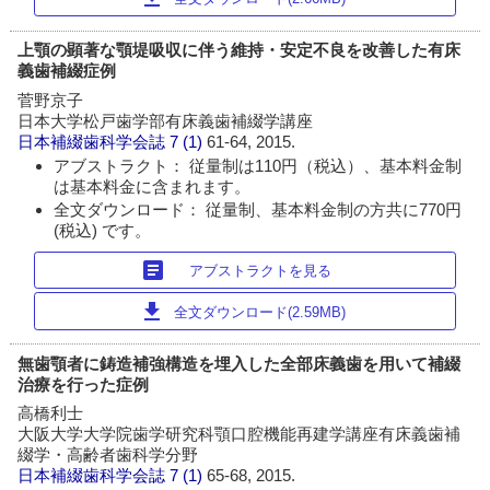
上顎の顕著な顎堤吸収に伴う維持・安定不良を改善した有床
義歯補綴症例
菅野京子
日本大学松戸歯学部有床義歯補綴学講座
日本補綴歯科学会誌
7 (1)
61-64, 2015.
アブストラクト： 従量制は110円（税込）、基本料金制
は基本料金に含まれます。
全文ダウンロード： 従量制、基本料金制の方共に770円
(税込) です。
article
アブストラクトを見る
download
全文ダウンロード(2.59MB)
無歯顎者に鋳造補強構造を埋入した全部床義歯を用いて補綴
治療を行った症例
高橋利士
大阪大学大学院歯学研究科顎口腔機能再建学講座有床義歯補
綴学・高齢者歯科学分野
日本補綴歯科学会誌
7 (1)
65-68, 2015.