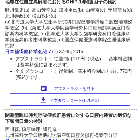
地域在住自立高齢者におけるOHIP-14関連因子の検討
野川敏史(a), 高山芳幸(a), 加藤卓己(b), 山崎裕(c), 守屋信吾(d),
北川善政(b), 横山敦郎(a)
(a)北海道大学大学院歯学研究科口腔機能学講座口腔機能補綴
学教室, (b)北海道大学大学院歯学研究科口腔病態学講座口腔
診断内科学教室, (c)北海道大学大学院歯学研究科口腔健康科
学講座高齢者歯科学教室, (d)国立保健医療科学院生涯健康研
究部
日本補綴歯科学会誌
7 (1)
37-45, 2015.
アブストラクト： 従量制は110円（税込）、基本料金制
は基本料金に含まれます。
全文ダウンロード： 従量制、基本料金制の方共に770円
(税込) です。
article
アブストラクトを見る
download
全文ダウンロード(1.76MB)
閉塞型睡眠時無呼吸症候群患者に対する口腔内装置の適切な
下顎開口量の検討
西川葵, 槙原絵理, 鱒見進一
九州歯科大学口腔機能学講座顎口腔欠損再構築学分野