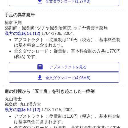
download
全文ダウンロード(1.27MB)
手足の異常発汗
槌家正則
薬剤師・鍼灸師: ツチヤ鍼灸治療院, ツチヤ青雲堂薬局
漢方の臨床
51 (12)
1704-1706, 2004.
アブストラクト： 従量制は110円（税込）、基本料金制
は基本料金に含まれます。
全文ダウンロード： 従量制、基本料金制の方共に770円
(税込) です。
article
アブストラクトを見る
download
全文ダウンロード(4.08MB)
肩の打撲から「五十肩」を引き起こした一症例
丸山衛士
鍼灸師: 丸山漢方堂
漢方の臨床
51 (12)
1713-1715, 2004.
アブストラクト： 従量制は110円（税込）、基本料金制
は基本料金に含まれます。
全文ダウンロード： 従量制、基本料金制の方共に770円