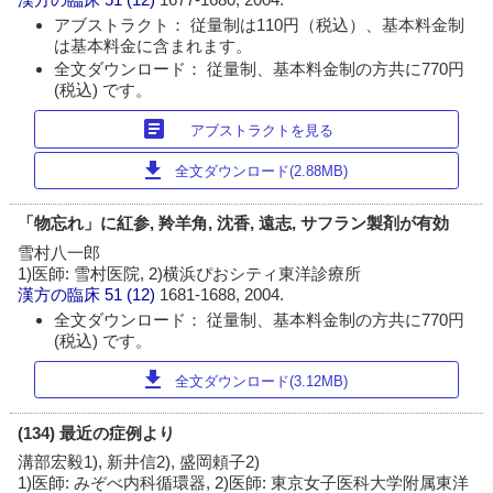
アブストラクト： 従量制は110円（税込）、基本料金制
は基本料金に含まれます。
全文ダウンロード： 従量制、基本料金制の方共に770円
(税込) です。
article
アブストラクトを見る
download
全文ダウンロード(2.88MB)
「物忘れ」に紅参, 羚羊角, 沈香, 遠志, サフラン製剤が有効
雪村八一郎
1)医師: 雪村医院, 2)横浜ぴおシティ東洋診療所
漢方の臨床
51 (12)
1681-1688, 2004.
全文ダウンロード： 従量制、基本料金制の方共に770円
(税込) です。
download
全文ダウンロード(3.12MB)
(134) 最近の症例より
溝部宏毅1), 新井信2), 盛岡頼子2)
1)医師: みぞべ内科循環器, 2)医師: 東京女子医科大学附属東洋