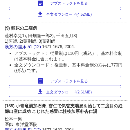
article
アブストラクトを見る
download
全文ダウンロード(4.62MB)
(9) 頻尿の二症例
蓮村幸兌1), 田畑隆一郎2), 千田五月3)
1)医師, 2)薬剤師, 3)薬剤師
漢方の臨床
51 (12)
1671-1676, 2004.
アブストラクト： 従量制は110円（税込）、基本料金制
は基本料金に含まれます。
全文ダウンロード： 従量制、基本料金制の方共に770円
(税込) です。
article
アブストラクトを見る
download
全文ダウンロード(2.61MB)
(155) 小青竜湯加石膏, 杏仁で気管支喘息を治して二度目の妊
娠出産に成功 こじれた感冒に桂枝加厚朴杏仁湯
松本一男
医師: 東洋堂医院
漢方の臨床
51 (12)
1677-1680, 2004.