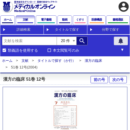
account_circle
ホーム
文献
電子書籍
動画
くすり
医療機器
書籍通販
詳細検索
タイトルで探す
分野で探す
search
notifications
類義語を使用する
本文閲覧可のみ
ホーム
文献
タイトルで探す（か行）
漢方の臨床
51巻 12号(2004)
漢方の臨床 51巻 12号
前の号
次の号