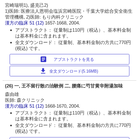
宮崎瑞明1), 盛克己2)
1)医師: 医療法人恩明会塩浜宮崎医院・千葉大学総合安全衛生
管理機構, 2)医師: もり内科クリニック
漢方の臨床
51 (12)
1657-1668, 2004.
アブストラクト： 従量制は110円（税込）、基本料金制
は基本料金に含まれます。
全文ダウンロード： 従量制、基本料金制の方共に770円
(税込) です。
article
アブストラクトを見る
download
全文ダウンロード(5.16MB)
(26) 一, 王不留行散の治験例 二, 腰痛に芍甘黄辛附湯加味
森由雄
医師: 森クリニック
漢方の臨床
51 (12)
1668-1670, 2004.
アブストラクト： 従量制は110円（税込）、基本料金制
は基本料金に含まれます。
全文ダウンロード： 従量制、基本料金制の方共に770円
(税込) です。