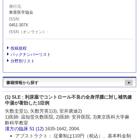
発行元
東亜医学協会
ISSN
0451-307X
ISSN（オンライン）
投稿規程
バックナンバーリスト
分野別リスト
書籍情報から探す
▼
(1) SLE : 利尿薬でコントロール不良の全身浮腫に対し補気健
中湯が著効した1症例
矢数圭堂1), 矢数芳英1)3), 安井廣迪2)
1)医師: 温知堂矢数医院, 2)医師: 安井医院, 3)東京医科大学麻
酔科学教室
漢方の臨床
51 (12)
1635-1642, 2004.
アブストラクト： 従量制は110円（税込）、基本料金制