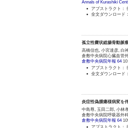
Annals of Kurashiki Cent
アブストラクト： 
全文ダウンロード：
孤立性嚢状総腸骨動脈瘤
高橋信也, 小宮達彦, 白
倉敷中央病院心臓血管
倉敷中央病院年報
64
10
アブストラクト： 
全文ダウンロード：
炎症性偽腫瘍様病変を
中島尊, 玉田二郎, 小林孝
倉敷中央病院呼吸器外科
倉敷中央病院年報
64
10
アブストラクト： 