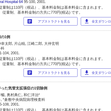
ral Hospital
64
95-100, 2001.
従量制は110円（税込）、基本料金制は基本料金に含まれます。
 従量制、基本料金制の方共に770円(税込) です。
article
download
アブストラクトを見る
全文ダウンロー
の1例
神幸太郎, 片山暁, 江崎二郎, 大仲玄明
外科
1-104, 2001.
従量制は110円（税込）、基本料金制は基本料金に含まれます。
 従量制、基本料金制の方共に770円(税込) です。
article
download
アブストラクトを見る
全文ダウンロー
伴った気管支拡張症の1切除例
暢, 奥村典仁, 和仁洋治*
, *倉敷中央病院病理検査科
5-108, 2001.
従量制は110円（税込）、基本料金制は基本料金に含まれます。