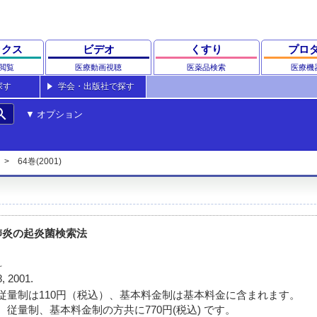
ックス
ビデオ
くすり
プロ
閲覧
医療動画視聴
医薬品検索
医療機
探す
学会・出版社で探す
rch
オプション
64巻(2001)
肺炎の起炎菌検索法
科
8, 2001.
従量制は110円（税込）、基本料金制は基本料金に含まれます。
 従量制、基本料金制の方共に770円(税込) です。