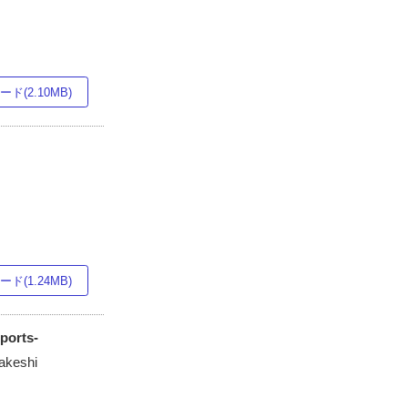
ド(2.10MB)
ド(1.24MB)
ports-
akeshi