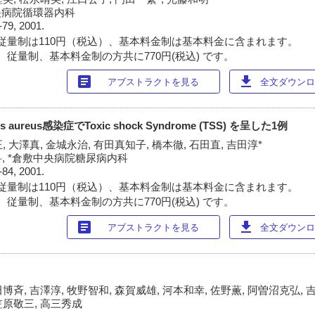
央病院循環器内科
-79, 2001.
従量制は110円（税込）、基本料金制は基本料金に含まれます。
 従量制、基本料金制の方共に770円(税込) です。
article
download
アブストラクトを見る
全文ダウンロー
s aureus感染症でToxic shock Syndrome (TSS) を呈した1例
, 大澤真, 金城永治, 有田真知子, 橋本徹, 石田直, 吉田淳*
, *倉敷中央病院糖尿病内科
-84, 2001.
従量制は110円（税込）、基本料金制は基本料金に含まれます。
 従量制、基本料金制の方共に770円(税込) です。
article
download
アブストラクトを見る
全文ダウンロー
博斉, 吉澤淳, 牧野智和, 森賀威雄, 河本和幸, 佐野薫, 阿曽沼克弘, 
笠原敬三, 高三秀成