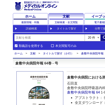
ホーム
文献
イーブ
最新情報・特集
文献検索・全文閲覧
電子書籍
詳細検索
タイトルで探す
分野で
sea
類義語を使用する
本文閲覧可のみ
ホーム
文献
タイトルで探す（か行）
倉敷中央病院年報
倉敷中央病院年報 64巻 - 号
倉敷中央病院における
石田直
倉敷中央病院呼吸器内
倉敷中央病院年報
64
1-
アブストラクト： 
全文ダウンロード：