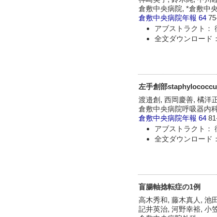
倉敷中央病院, *倉敷中
倉敷中央病院年報
64
75
アブストラクト： 
全文ダウンロード：
左手創部staphylococcu
渡邉創, 西岡慶善, 橘洋正
倉敷中央病院呼吸器内科
倉敷中央病院年報
64
81
アブストラクト： 
全文ダウンロード：
盲腸軸捻転症の1例
高木秀和, 藤木真人, 池田
記井英治, 河野幸裕, 小