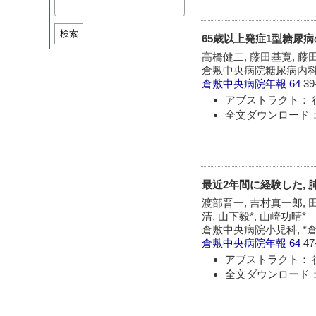
検索
65歳以上発症1型糖尿
高橋健二, 藤田基寛, 藤
倉敷中央病院糖尿病内
倉敷中央病院年報
64
39
アブストラクト： 
全文ダウンロード：
最近2年間に経験した,
渡部晋一, 吉村真一郎, 田
清, 山下毅*, 山崎功晴*
倉敷中央病院小児科, *
倉敷中央病院年報
64
47
アブストラクト： 
全文ダウンロード：