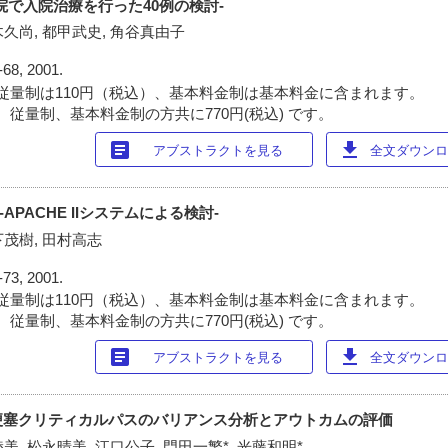
院で入院治療を行った40例の検討-
木久尚, 都甲武史, 角谷真由子
-68, 2001.
従量制は110円（税込）、基本料金制は基本料金に含まれます。
 従量制、基本料金制の方共に770円(税込) です。
article
download
アブストラクトを見る
全文ダウンロー
APACHE IIシステムによる検討-
下茂樹, 田村高志
-73, 2001.
従量制は110円（税込）、基本料金制は基本料金に含まれます。
 従量制、基本料金制の方共に770円(税込) です。
article
download
アブストラクトを見る
全文ダウンロー
梗塞クリティカルパスのバリアンス分析とアウトカムの評価
美, 松永晴美, 江口公子, 門田一繁*, 光藤和明*