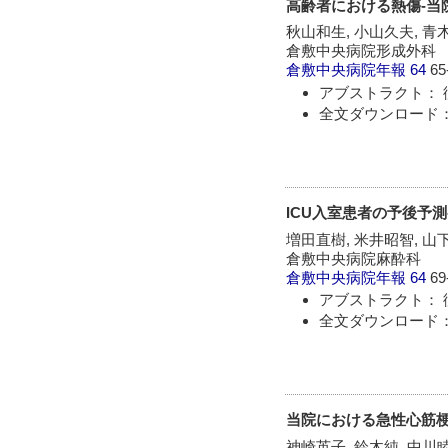
高齢者における熱傷-当
秋山和生, 小山久夫, 青
倉敷中央病院形成外科
倉敷中央病院年報
64
65
アブストラクト： 
全文ダウンロード：
ICU入室患者の予後予測-
増田直樹, 米井昭智, 山
倉敷中央病院麻酔科
倉敷中央病院年報
64
69
アブストラクト： 
全文ダウンロード：
当院における急性心筋
神崎英子, 鈴木純, 中川睦