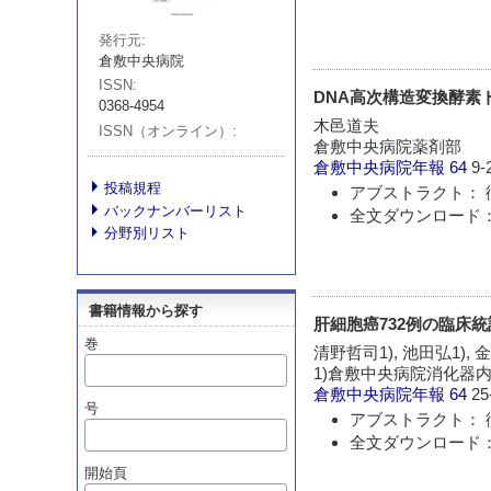
発行元
倉敷中央病院
ISSN
DNA高次構造変換酵素ト
0368-4954
木邑道夫
ISSN（オンライン）
倉敷中央病院薬剤部
倉敷中央病院年報
64
9-
投稿規程
アブストラクト： 
バックナンバーリスト
全文ダウンロード：
分野別リスト
書籍情報から探す
肝細胞癌732例の臨床
巻
清野哲司1), 池田弘1), 
1)倉敷中央病院消化器内
倉敷中央病院年報
64
25
号
アブストラクト： 
全文ダウンロード：
開始頁