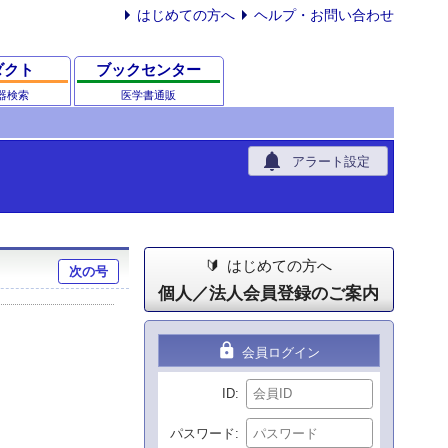
はじめての方へ
ヘルプ・お問い合わせ
ダクト
ブックセンター
器検索
医学書通販
notifications
アラート設定
はじめての方へ
次の号
個人／法人会員登録のご案内
lock
会員ログイン
ID
パスワード