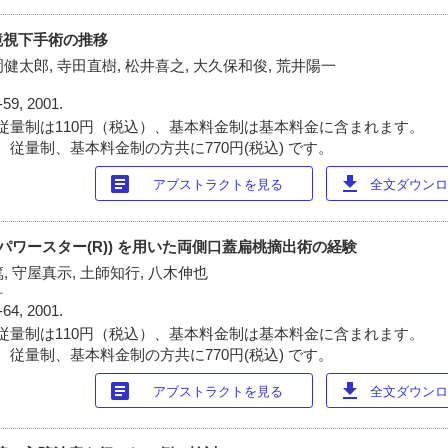
鏡視下手術の推移
岡健太郎, 寺田直樹, 松井喜之, 大久保和俊, 荒井陽一
-59, 2001.
従量制は110円（税込）、基本料金制は基本料金に含まれます。
 従量制、基本料金制の方共に770円(税込) です。
article
download
アブストラクトを見る
全文ダウンロー
パワースター(R)) を用いた両側口蓋扁桃摘出術の経験
篤, 守屋真示, 土師知行, 八木伸也
科
-64, 2001.
従量制は110円（税込）、基本料金制は基本料金に含まれます。
 従量制、基本料金制の方共に770円(税込) です。
article
download
アブストラクトを見る
全文ダウンロー