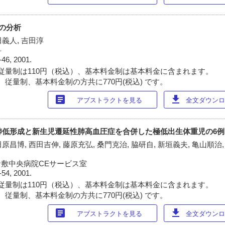
病の分析
田義人, 吉田淳
科
-46, 2001.
従量制は110円（税込）、基本料金制は基本料金に含まれます。
 従量制、基本料金制の方共に770円(税込) です。
article
download
アブストラクトを見る
全文ダウンロー
 肺低形成と新生児遷延性肺高血圧症を合併した極低出生体重児の6例
原昌博, 西田吉伸, 藤原充弘, 桑門克治, 脇研自, 新垣義夫, 亀山順治,
倉敷中央病院CEサービス室
-54, 2001.
従量制は110円（税込）、基本料金制は基本料金に含まれます。
 従量制、基本料金制の方共に770円(税込) です。
article
download
アブストラクトを見る
全文ダウンロー