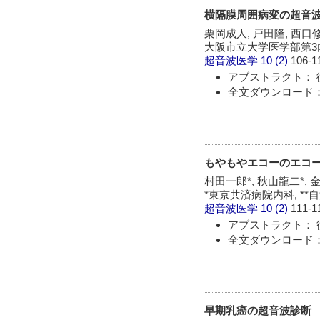
横隔膜周囲病変の超音
栗岡成人, 戸田隆, 西口修
大阪市立大学医学部第3
超音波医学
10 (2)
106-1
アブストラクト： 
全文ダウンロード：
もやもやエコーのエコ
村田一郎*, 秋山龍二*, 金
*東京共済病院内科, *
超音波医学
10 (2)
111-1
アブストラクト： 
全文ダウンロード：
早期乳癌の超音波診断