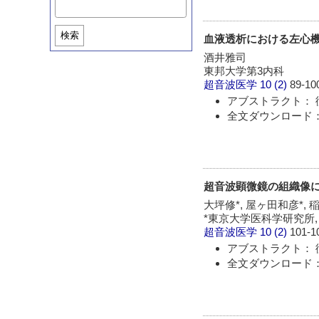
検索
血液透析における左心
酒井雅司
東邦大学第3内科
超音波医学
10 (2)
89-10
アブストラクト： 
全文ダウンロード：
超音波顕微鏡の組織像
大坪修*, 屋ヶ田和彦*, 
*東京大学医科学研究所,
超音波医学
10 (2)
101-1
アブストラクト： 
全文ダウンロード：