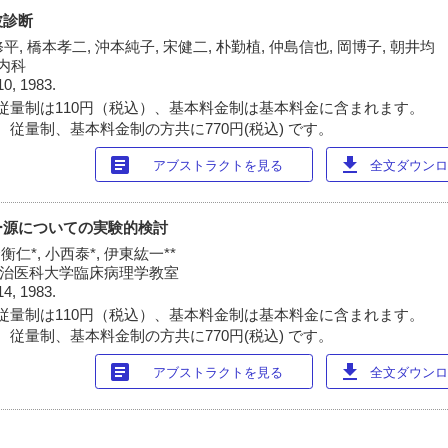
波診断
平, 橋本孝二, 沖本純子, 宋健二, 朴勤植, 仲島信也, 岡博子, 朝井均
内科
10, 1983.
従量制は110円（税込）、基本料金制は基本料金に含まれます。
 従量制、基本料金制の方共に770円(税込) です。
article
download
アブストラクトを見る
全文ダウンロー
ー源についての実験的検討
衡仁*, 小西泰*, 伊東紘一**
*自治医科大学臨床病理学教室
14, 1983.
従量制は110円（税込）、基本料金制は基本料金に含まれます。
 従量制、基本料金制の方共に770円(税込) です。
article
download
アブストラクトを見る
全文ダウンロー