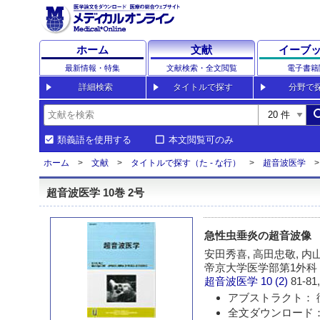
ホーム
文献
イーブ
最新情報・特集
文献検索・全文閲覧
電子書籍
詳細検索
タイトルで探す
分野で
sea
類義語を使用する
本文閲覧可のみ
ホーム
文献
タイトルで探す（た - な行）
超音波医学
超音波医学 10巻 2号
急性虫垂炎の超音波像
安田秀喜, 高田忠敬, 内
帝京大学医学部第1外科
超音波医学
10 (2)
81-81,
アブストラクト： 
全文ダウンロード：