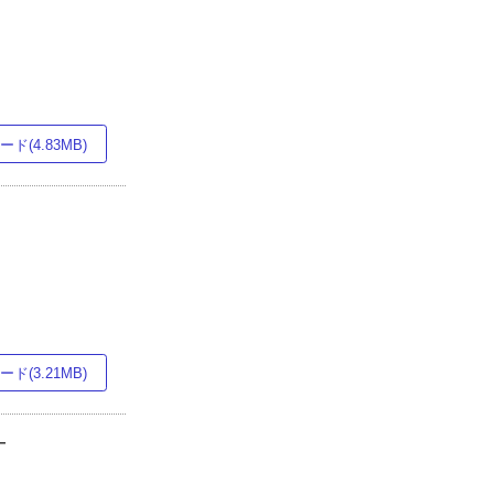
ド(4.83MB)
ド(3.21MB)
―