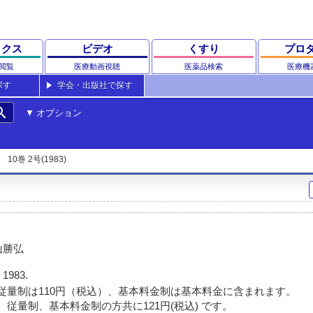
ックス
ビデオ
くすり
プロ
閲覧
医療動画視聴
医薬品検索
医療機
探す
学会・出版社で探す
rch
オプション
10巻 2号(1983)
山勝弘
 1983.
従量制は110円（税込）、基本料金制は基本料金に含まれます。
 従量制、基本料金制の方共に121円(税込) です。