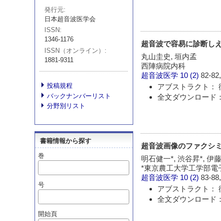
発行元
日本超音波医学会
ISSN
1346-1176
超音波で容易に診断し
ISSN（オンライン）
丸山圭史, 垣内孟
1881-9311
西陣病院内科
超音波医学
10 (2)
82-82,
投稿規程
アブストラクト： 
バックナンバーリスト
全文ダウンロード：
分野別リスト
書籍情報から探す
超音波画像のファクシ
巻
明石健一*, 渋谷昇*, 伊藤
*東京農工大学工学部電子
超音波医学
10 (2)
83-88,
号
アブストラクト： 
全文ダウンロード：
開始頁