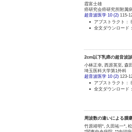
霞富士雄
癌研究会癌研究所附属
超音波医学
10 (2)
115-1
アブストラクト： 
全文ダウンロード：
2cm以下乳癌の超音波
小林正幸, 西原英至, 森
埼玉医科大学第1外科
超音波医学
10 (2)
123-1
アブストラクト： 
全文ダウンロード：
周波数の違いによる腫
竹原靖明*, 久田祐一*, 
*関東中央病院, **中頭