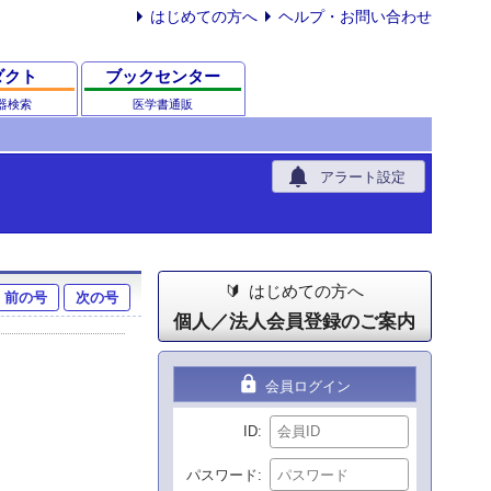
はじめての方へ
ヘルプ・お問い合わせ
ダクト
ブックセンター
器検索
医学書通販
notifications
アラート設定
はじめての方へ
前の号
次の号
個人／法人会員登録のご案内
lock
会員ログイン
ID
パスワード