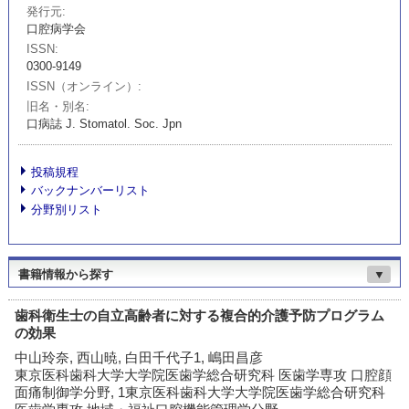
発行元
口腔病学会
ISSN
0300-9149
ISSN（オンライン）
旧名・別名
口病誌 J. Stomatol. Soc. Jpn
投稿規程
バックナンバーリスト
分野別リスト
書籍情報から探す
▼
歯科衛生士の自立高齢者に対する複合的介護予防プログラム
の効果
中山玲奈, 西山暁, 白田千代子1, 嶋田昌彦
東京医科歯科大学大学院医歯学総合研究科 医歯学専攻 口腔顔
面痛制御学分野, 1東京医科歯科大学大学院医歯学総合研究科