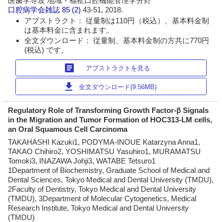
医歯学専攻 地域・福祉口腔機能管理学分野
口腔病学会雑誌
85 (2)
43-51, 2018.
アブストラクト： 従量制は110円（税込）、基本料金制
は基本料金に含まれます。
全文ダウンロード： 従量制、基本料金制の方共に770円
(税込) です。
article
アブストラクトを見る
download
全文ダウンロード(9.56MB)
Regulatory Role of Transforming Growth Factor-β Signals
in the Migration and Tumor Formation of HOC313-LM cells,
an Oral Squamous Cell Carcinoma
TAKAHASHI Kazuki1, PODYMA-INOUE Katarzyna Anna1,
TAKAO Chihiro2, YOSHIMATSU Yasuhiro1, MURAMATSU
Tomoki3, INAZAWA Johji3, WATABE Tetsuro1
1Department of Biochemistry, Graduate School of Medical and
Dental Sciences, Tokyo Medical and Dental University (TMDU),
2Faculty of Dentistry, Tokyo Medical and Dental University
(TMDU), 3Department of Molecular Cytogenetics, Medical
Research Institute, Tokyo Medical and Dental University
(TMDU)