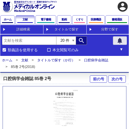
account_circle
ホーム
文献
電子書籍
動画
くすり
医療機器
書籍通販
詳細検索
タイトルで探す
分野で探す
search
notifications
類義語を使用する
本文閲覧可のみ
ホーム
文献
タイトルで探す（か行）
口腔病学会雑誌
85巻 2号(2018)
口腔病学会雑誌 85巻 2号
前の号
次の号