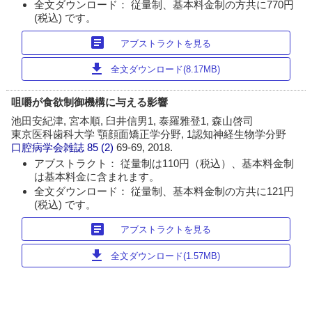
全文ダウンロード： 従量制、基本料金制の方共に770円
(税込) です。
article
アブストラクトを見る
download
全文ダウンロード(8.17MB)
咀嚼が食欲制御機構に与える影響
池田安紀津, 宮本順, 臼井信男1, 泰羅雅登1, 森山啓司
東京医科歯科大学 顎顔面矯正学分野, 1認知神経生物学分野
口腔病学会雑誌
85 (2)
69-69, 2018.
アブストラクト： 従量制は110円（税込）、基本料金制
は基本料金に含まれます。
全文ダウンロード： 従量制、基本料金制の方共に121円
(税込) です。
article
アブストラクトを見る
download
全文ダウンロード(1.57MB)