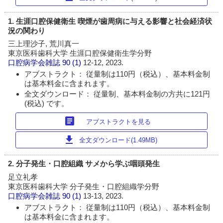
1. 生涯口腔保健衛生 喫煙が歯周病に与える影響と社会経済状
況の関わり
三上理沙子, 荒川真一
東京医科歯科大学 生涯口腔保健衛生学分野
口腔病学会雑誌
90 (1)
12-12, 2023.
アブストラクト： 従量制は110円（税込）、基本料金制
は基本料金に含まれます。
全文ダウンロード： 従量制、基本料金制の方共に121円
(税込) です。
article
アブストラクトを見る
download
全文ダウンロード(1.49MB)
2. 分子発生・口腔組織 サメから学ぶ咽頭発生
足立礼孝
東京医科歯科大学 分子発生・口腔組織学分野
口腔病学会雑誌
90 (1)
13-13, 2023.
アブストラクト： 従量制は110円（税込）、基本料金制
は基本料金に含まれます。