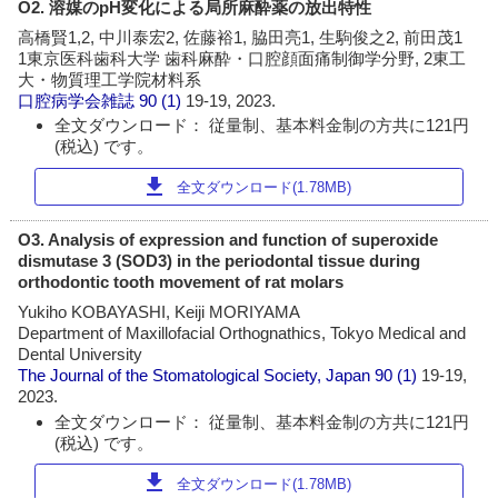
O2. 溶媒のpH変化による局所麻酔薬の放出特性
高橋賢1,2, 中川泰宏2, 佐藤裕1, 脇田亮1, 生駒俊之2, 前田茂1
1東京医科歯科大学 歯科麻酔・口腔顔面痛制御学分野, 2東工
大・物質理工学院材料系
口腔病学会雑誌
90 (1)
19-19, 2023.
全文ダウンロード： 従量制、基本料金制の方共に121円
(税込) です。
download
全文ダウンロード(1.78MB)
O3. Analysis of expression and function of superoxide
dismutase 3 (SOD3) in the periodontal tissue during
orthodontic tooth movement of rat molars
Yukiho KOBAYASHI, Keiji MORIYAMA
Department of Maxillofacial Orthognathics, Tokyo Medical and
Dental University
The Journal of the Stomatological Society, Japan
90 (1)
19-19,
2023.
全文ダウンロード： 従量制、基本料金制の方共に121円
(税込) です。
download
全文ダウンロード(1.78MB)