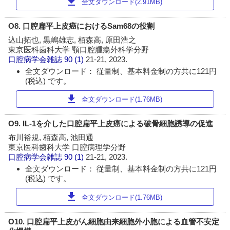
download
全文ダウンロード(2.91MB)
O8. 口腔扁平上皮癌におけるSam68の役割
込山拓也, 黒嶋雄志, 栢森高, 原田浩之
東京医科歯科大学 顎口腔腫瘍外科学分野
口腔病学会雑誌
90 (1)
21-21, 2023.
全文ダウンロード： 従量制、基本料金制の方共に121円
(税込) です。
download
全文ダウンロード(1.76MB)
O9. IL-1を介した口腔扁平上皮癌による破骨細胞誘導の促進
布川裕規, 栢森高, 池田通
東京医科歯科大学 口腔病理学分野
口腔病学会雑誌
90 (1)
21-21, 2023.
全文ダウンロード： 従量制、基本料金制の方共に121円
(税込) です。
download
全文ダウンロード(1.76MB)
O10. 口腔扁平上皮がん細胞由来細胞外小胞による血管不安定