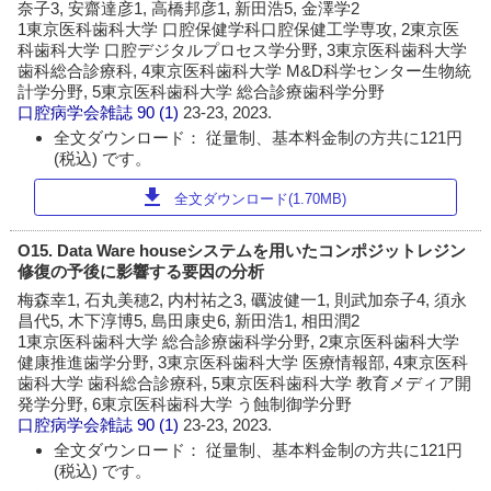
奈子3, 安齋達彦1, 高橋邦彦1, 新田浩5, 金澤学2
1東京医科歯科大学 口腔保健学科口腔保健工学専攻, 2東京医
科歯科大学 口腔デジタルプロセス学分野, 3東京医科歯科大学
歯科総合診療科, 4東京医科歯科大学 M&D科学センター生物統
計学分野, 5東京医科歯科大学 総合診療歯科学分野
口腔病学会雑誌
90 (1)
23-23, 2023.
全文ダウンロード： 従量制、基本料金制の方共に121円
(税込) です。
download
全文ダウンロード(1.70MB)
O15. Data Ware houseシステムを用いたコンポジットレジン
修復の予後に影響する要因の分析
梅森幸1, 石丸美穂2, 内村祐之3, 礪波健一1, 則武加奈子4, 須永
昌代5, 木下淳博5, 島田康史6, 新田浩1, 相田潤2
1東京医科歯科大学 総合診療歯科学分野, 2東京医科歯科大学
健康推進歯学分野, 3東京医科歯科大学 医療情報部, 4東京医科
歯科大学 歯科総合診療科, 5東京医科歯科大学 教育メディア開
発学分野, 6東京医科歯科大学 う蝕制御学分野
口腔病学会雑誌
90 (1)
23-23, 2023.
全文ダウンロード： 従量制、基本料金制の方共に121円
(税込) です。