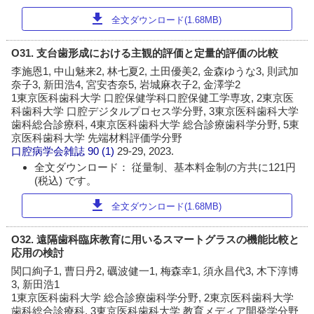
download
全文ダウンロード(1.68MB)
O31. 支台歯形成における主観的評価と定量的評価の比較
李施恩1, 中山魅来2, 林七夏2, 土田優美2, 金森ゆうな3, 則武加
奈子3, 新田浩4, 宮安杏奈5, 岩城麻衣子2, 金澤学2
1東京医科歯科大学 口腔保健学科口腔保健工学専攻, 2東京医
科歯科大学 口腔デジタルプロセス学分野, 3東京医科歯科大学
歯科総合診療科, 4東京医科歯科大学 総合診療歯科学分野, 5東
京医科歯科大学 先端材料評価学分野
口腔病学会雑誌
90 (1)
29-29, 2023.
全文ダウンロード： 従量制、基本料金制の方共に121円
(税込) です。
download
全文ダウンロード(1.68MB)
O32. 遠隔歯科臨床教育に用いるスマートグラスの機能比較と
応用の検討
関口絢子1, 曹日丹2, 礪波健一1, 梅森幸1, 須永昌代3, 木下淳博
3, 新田浩1
1東京医科歯科大学 総合診療歯科学分野, 2東京医科歯科大学
歯科総合診療科, 3東京医科歯科大学 教育メディア開発学分野