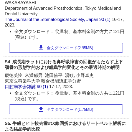
WAKABAYASHI
Department of Advanced Prosthodontics, Tokyo Medical and
Dental University
The Journal of the Stomatological Society, Japan
90 (1)
16-17,
2023.
全文ダウンロード： 従量制、基本料金制の方共に121円
(税込) です。
download
全文ダウンロード(2.95MB)
S4. 成長期ラットにおける鼻呼吸障害の回復がもたらす上下
顎骨の形態学的および組織学的変化とその最適時期の解明
慶徳美怜, 米満郁男, 池田侑平, 湯歓, 小野卓史
東京医科歯科大学 咬合機能矯正学分野
口腔病学会雑誌
90 (1)
17-17, 2023.
全文ダウンロード： 従量制、基本料金制の方共に121円
(税込) です。
download
全文ダウンロード(1.75MB)
S5. 牛歯とヒト抜去歯のX線回折におけるリートベルト解析に
よる結晶学的比較