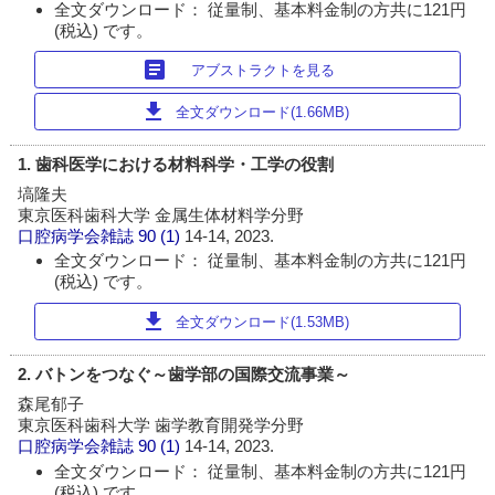
全文ダウンロード： 従量制、基本料金制の方共に121円
(税込) です。
article
アブストラクトを見る
download
全文ダウンロード(1.66MB)
1. 歯科医学における材料科学・工学の役割
塙隆夫
東京医科歯科大学 金属生体材料学分野
口腔病学会雑誌
90 (1)
14-14, 2023.
全文ダウンロード： 従量制、基本料金制の方共に121円
(税込) です。
download
全文ダウンロード(1.53MB)
2. バトンをつなぐ～歯学部の国際交流事業～
森尾郁子
東京医科歯科大学 歯学教育開発学分野
口腔病学会雑誌
90 (1)
14-14, 2023.
全文ダウンロード： 従量制、基本料金制の方共に121円
(税込) です。