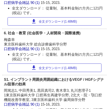
口腔病学会雑誌
90 (1)
15-15, 2023.
全文ダウンロード： 従量制、基本料金制の方共に121円
(税込) です。
download
全文ダウンロード(1.48MB)
6. 社会・教育 (社会医学・人材開発・国際連携)
梅森幸
東京医科歯科大学 総合診療歯科学分野
口腔病学会雑誌
90 (1)
15-15, 2023.
全文ダウンロード： 従量制、基本料金制の方共に121円
(税込) です。
download
全文ダウンロード(1.48MB)
S1. インプラント周囲炎周囲組織におけるVEGF / HGFシグナ
ル阻害の効果
岡篤志1, 中田秀美1, 黒田真司2, 青木章3, 丸川恵理子1
1東京医科歯科大学 口腔再生再建学分野, 2北大・院・顎口腔
機能改善学教室, 3東京医科歯科大学 歯周病学分野
口腔病学会雑誌
90 (1)
15-16, 2023.