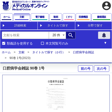
account_circle
ホーム
文献
電子書籍
動画
くすり
医療機器
書籍通販
詳細検索
タイトルで探す
分野で探す
search
notifications
類義語を使用する
本文閲覧可のみ
ホーム
文献
タイトルで探す（か行）
口腔病学会雑誌
90巻 1号(2023)
口腔病学会雑誌 90巻 1号
前の号
次の号