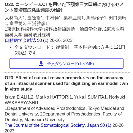
O22. コーンビームCTを用いた下顎第三大臼歯におけるセメ
ント質増殖症発生頻度の検討
大林尚人1, 渡邊裕1, 中村伸1, 栗林亜美1, 川島桜子1, 田口美晴
1, 富里博2, 三浦雅彦1
1東京医科歯科大学 歯科放射線診断・治療学分野, 2東京医科
歯科大学 歯科放射線科
口腔病学会雑誌
90 (1)
26-26, 2023.
全文ダウンロード： 従量制、基本料金制の方共に121円
(税込) です。
download
全文ダウンロード(1.59MB)
O23. Effect of cut-out rescan procedures on the accuracy
of an intraoral scanner used for digitizing an ear model : An
in vitro study
Islam E.ALI1,2, Mariko HATTORI1, Yuka I.SUMITA1, Noriyuki
WAKABAYASHI1
1Department of Advanced Prosthodontics, Tokyo Medical and
Dental University, 2Department of Prosthodontics, Faculty of
Dentistry, Mansoura University
The Journal of the Stomatological Society, Japan
90 (1)
26-26,
2023.