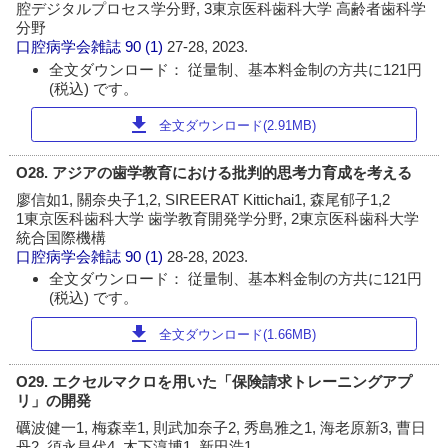
腔デジタルプロセス学分野, 3東京医科歯科大学 高齢者歯科学
分野
口腔病学会雑誌
90 (1)
27-28, 2023.
全文ダウンロード： 従量制、基本料金制の方共に121円
(税込) です。
download
全文ダウンロード(2.91MB)
O28. アジアの歯学教育における批判的思考力育成を考える
廖信如1, 關奈央子1,2, SIREERAT Kittichai1, 森尾郁子1,2
1東京医科歯科大学 歯学教育開発学分野, 2東京医科歯科大学
統合国際機構
口腔病学会雑誌
90 (1)
28-28, 2023.
全文ダウンロード： 従量制、基本料金制の方共に121円
(税込) です。
download
全文ダウンロード(1.66MB)
O29. エクセルマクロを用いた「保険請求トレーニングアプ
リ」の開発
礪波健一1, 梅森幸1, 則武加奈子2, 秀島雅之1, 海老原新3, 曹日
丹2, 須永昌代4, 木下淳博1, 新田浩1