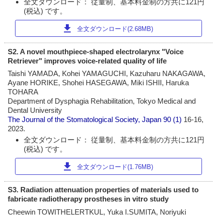
全文ダウンロード： 従量制、基本料金制の方共に121円
(税込) です。
download
全文ダウンロード(2.68MB)
S2. A novel mouthpiece-shaped electrolarynx "Voice
Retriever" improves voice-related quality of life
Taishi YAMADA, Kohei YAMAGUCHI, Kazuharu NAKAGAWA,
Ayane HORIKE, Shohei HASEGAWA, Miki ISHII, Haruka
TOHARA
Department of Dysphagia Rehabilitation, Tokyo Medical and
Dental University
The Journal of the Stomatological Society, Japan
90 (1)
16-16,
2023.
全文ダウンロード： 従量制、基本料金制の方共に121円
(税込) です。
download
全文ダウンロード(1.76MB)
S3. Radiation attenuation properties of materials used to
fabricate radiotherapy prostheses in vitro study
Cheewin TOWITHELERTKUL, Yuka I.SUMITA, Noriyuki