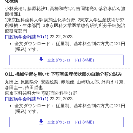
化機構
小林美穂1, 藤原花汐1, 高橋和樹1,2, 吉岡祐亮3, 落谷孝広3, 渡
部徹郎1
1東京医科歯科大学 病態生化学分野, 2東京大学生産技術研究
所機械・生体部門, 3東京医科大学医学総合研究所分子細胞治
療研究部門
口腔病学会雑誌
90 (1)
22-22, 2023.
全文ダウンロード： 従量制、基本料金制の方共に121円
(税込) です。
download
全文ダウンロード(1.84MB)
O11. 機械学習を用いた下顎智歯埋伏状態の自動分類の試み
丸田上, 原園陽介, 安西絵梨, 赤池優, 山崎功太郎, 外内えり奈,
森田圭一, 依田哲也
東京医科歯科大学 顎顔面外科学分野
口腔病学会雑誌
90 (1)
22-22, 2023.
全文ダウンロード： 従量制、基本料金制の方共に121円
(税込) です。
download
全文ダウンロード(1.84MB)