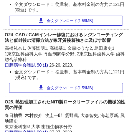
全文ダウンロード： 従量制、基本料金制の方共に121円
(税込) です。
download
全文ダウンロード(1.59MB)
O24. CAD / CAMインレー修復におけるレジンコーティング
法と仮封後の清掃方法が象牙質接着強さに及ぼす影響
高橋礼奈1, 佐藤隆明1, 高橋基1, 金森ゆうな2, 島田康史1
1東京医科歯科大学 う蝕制御学分野, 2東京医科歯科大学 歯科
総合診療科
口腔病学会雑誌
90 (1)
26-26, 2023.
全文ダウンロード： 従量制、基本料金制の方共に121円
(税込) です。
download
全文ダウンロード(1.59MB)
O25. 熱処理加工されたNiTi製ロータリーファイルの機械的性
質の評価
春日柚香, 木村俊介, 牧圭一郎, 雲野颯, 大森智史, 海老原新, 興
地隆史
東京医科歯科大学 歯髄生物学分野