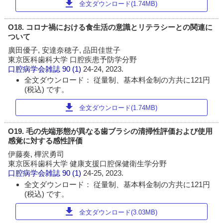
download
全文ダウンロード(1.74MB)
O18. コロナ禍における食生活の意識とリテラシーとの関連に
ついて
廣田優子, 安達奈穂子, 品田佳世子
東京医科歯科大学 口腔疾患予防学分野
口腔病学会雑誌
90 (1)
24-24, 2023.
全文ダウンロード： 従量制、基本料金制の方共に121円
(税込) です。
download
全文ダウンロード(1.74MB)
O19. 毛の先端形態が異なる歯ブラシの清掃性評価および使用
感覚に対する感性評価
伊藤奏, 樺沢勇司
東京医科歯科大学 健康支援口腔保健衛生学分野
口腔病学会雑誌
90 (1)
24-25, 2023.
全文ダウンロード： 従量制、基本料金制の方共に121円
(税込) です。
download
全文ダウンロード(3.03MB)