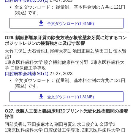
口腔病学会雑誌
90 (1)
27-27, 2023.
全文ダウンロード： 従量制、基本料金制の方共に121円
(税込) です。
download
全文ダウンロード(1.81MB)
O26. 齲蝕影響象牙質の除去方法が根管壁象牙質に対するコン
ポジットレジンの接着強さに及ぼす影響
大竹志保1, 大石晋也1, 尾崎太亮1, 池田正臣2, 駒田亘1, 笛木賢
治1
1東京医科歯科大学 咬合機能健康科学分野, 2東京医科歯科大
学 口腔保健工学専攻
口腔病学会雑誌
90 (1)
27-27, 2023.
全文ダウンロード： 従量制、基本料金制の方共に121円
(税込) です。
download
全文ダウンロード(1.81MB)
O27. 既製人工歯と義歯床用3Dプリント光硬化性樹脂間の接着
評価
阿部美香1, 羽田多麻木2, 副田弓夏3, 水口俊介3, 金澤学2
1東京医科歯科大学 口腔保健工学専攻, 2東京医科歯科大学 口