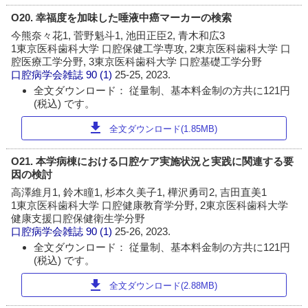
O20. 幸福度を加味した唾液中癌マーカーの検索
今熊奈々花1, 菅野魁斗1, 池田正臣2, 青木和広3
1東京医科歯科大学 口腔保健工学専攻, 2東京医科歯科大学 口
腔医療工学分野, 3東京医科歯科大学 口腔基礎工学分野
口腔病学会雑誌
90 (1)
25-25, 2023.
全文ダウンロード： 従量制、基本料金制の方共に121円
(税込) です。
download
全文ダウンロード(1.85MB)
O21. 本学病棟における口腔ケア実施状況と実践に関連する要
因の検討
高澤維月1, 鈴木瞳1, 杉本久美子1, 樺沢勇司2, 吉田直美1
1東京医科歯科大学 口腔健康教育学分野, 2東京医科歯科大学
健康支援口腔保健衛生学分野
口腔病学会雑誌
90 (1)
25-26, 2023.
全文ダウンロード： 従量制、基本料金制の方共に121円
(税込) です。
download
全文ダウンロード(2.88MB)