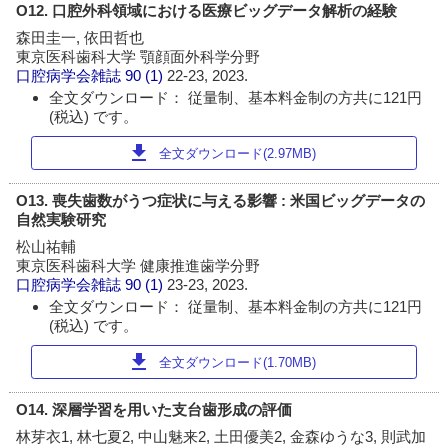
O12. 口腔外科領域における医療ビッグデータ解析の経験
森田圭一, 依田哲也
東京医科歯科大学 顎顔面外科学分野
口腔病学会雑誌
90 (1)
22-23, 2023.
全文ダウンロード： 従量制、基本料金制の方共に121円
(税込) です。
download
全文ダウンロード(2.97MB)
O13. 喪失歯数がうつ症状に与える影響 : 米国ビッグデータの
自然実験研究
松山祐輔
東京医科歯科大学 健康推進歯学分野
口腔病学会雑誌
90 (1)
23-23, 2023.
全文ダウンロード： 従量制、基本料金制の方共に121円
(税込) です。
download
全文ダウンロード(1.70MB)
O14. 深層学習を用いた支台歯形成の評価
林芽衣1, 林七夏2, 中山魅来2, 土田優美2, 金森ゆうな3, 則武加