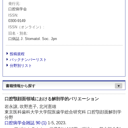
発行元
口腔病学会
ISSN
0300-9149
ISSN（オンライン）
旧名・別名
口病誌 J. Stomatol. Soc. Jpn
投稿規程
バックナンバーリスト
分野別リスト
書籍情報から探す
▼
口腔顎顔面領域における解剖学的バリエーション
岩永譲, 吹野恵子, 北河憲雄
東京医科歯科大学大学院医歯学総合研究科 口腔顎顔面解剖学
分野
口腔病学会雑誌
90 (1)
1-5, 2023.