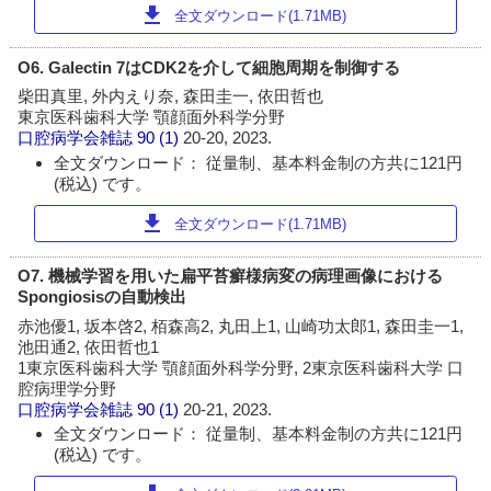
download
全文ダウンロード(1.71MB)
O6. Galectin 7はCDK2を介して細胞周期を制御する
柴田真里, 外内えり奈, 森田圭一, 依田哲也
東京医科歯科大学 顎顔面外科学分野
口腔病学会雑誌
90 (1)
20-20, 2023.
全文ダウンロード： 従量制、基本料金制の方共に121円
(税込) です。
download
全文ダウンロード(1.71MB)
O7. 機械学習を用いた扁平苔癬様病変の病理画像における
Spongiosisの自動検出
赤池優1, 坂本啓2, 栢森高2, 丸田上1, 山崎功太郎1, 森田圭一1,
池田通2, 依田哲也1
1東京医科歯科大学 顎顔面外科学分野, 2東京医科歯科大学 口
腔病理学分野
口腔病学会雑誌
90 (1)
20-21, 2023.
全文ダウンロード： 従量制、基本料金制の方共に121円
(税込) です。