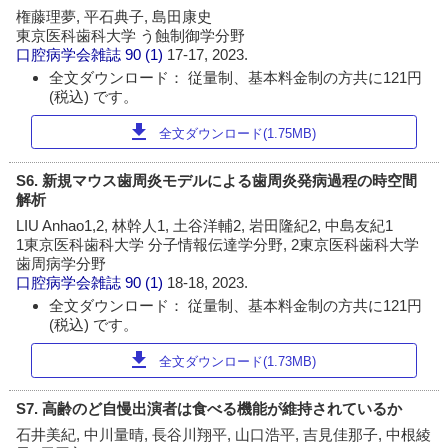
権藤理夢, 平石典子, 島田康史
東京医科歯科大学 う蝕制御学分野
口腔病学会雑誌
90 (1)
17-17, 2023.
全文ダウンロード： 従量制、基本料金制の方共に121円
(税込) です。
download
全文ダウンロード(1.75MB)
S6. 新規マウス歯周炎モデルによる歯周炎発病過程の時空間
解析
LIU Anhao1,2, 林幹人1, 土谷洋輔2, 岩田隆紀2, 中島友紀1
1東京医科歯科大学 分子情報伝達学分野, 2東京医科歯科大学
歯周病学分野
口腔病学会雑誌
90 (1)
18-18, 2023.
全文ダウンロード： 従量制、基本料金制の方共に121円
(税込) です。
download
全文ダウンロード(1.73MB)
S7. 高齢のど自慢出演者は食べる機能が維持されているか
石井美紀, 中川量晴, 長谷川翔平, 山口浩平, 吉見佳那子, 中根綾