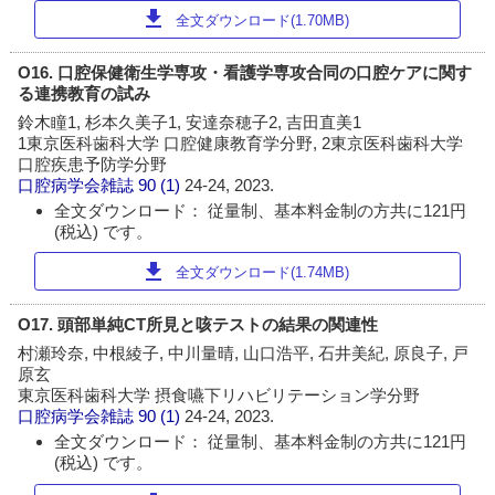
download
全文ダウンロード(1.70MB)
O16. 口腔保健衛生学専攻・看護学専攻合同の口腔ケアに関す
る連携教育の試み
鈴木瞳1, 杉本久美子1, 安達奈穂子2, 吉田直美1
1東京医科歯科大学 口腔健康教育学分野, 2東京医科歯科大学
口腔疾患予防学分野
口腔病学会雑誌
90 (1)
24-24, 2023.
全文ダウンロード： 従量制、基本料金制の方共に121円
(税込) です。
download
全文ダウンロード(1.74MB)
O17. 頭部単純CT所見と咳テストの結果の関連性
村瀬玲奈, 中根綾子, 中川量晴, 山口浩平, 石井美紀, 原良子, 戸
原玄
東京医科歯科大学 摂食嚥下リハビリテーション学分野
口腔病学会雑誌
90 (1)
24-24, 2023.
全文ダウンロード： 従量制、基本料金制の方共に121円
(税込) です。