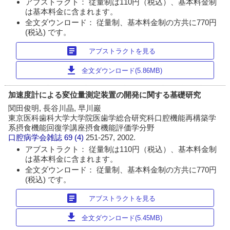
アブストラクト： 従量制は110円（税込）、基本料金制
は基本料金に含まれます。
全文ダウンロード： 従量制、基本料金制の方共に770円
(税込) です。
article
アブストラクトを見る
download
全文ダウンロード(5.86MB)
加速度計による変位量測定装置の開発に関する基礎研究
関田俊明, 長谷川晶, 早川巖
東京医科歯科大学大学院医歯学総合研究科口腔機能再構築学
系摂食機能回復学講座摂食機能評価学分野
口腔病学会雑誌
69 (4)
251-257, 2002.
アブストラクト： 従量制は110円（税込）、基本料金制
は基本料金に含まれます。
全文ダウンロード： 従量制、基本料金制の方共に770円
(税込) です。
article
アブストラクトを見る
download
全文ダウンロード(5.45MB)