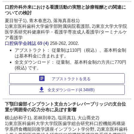
口腔外科外来における看護活動の実態と診療報酬との関連に
ついての検討
夏目智子1), 青木春恵2), 落海真喜枝1)
1)東京医科歯科大学歯学部附属病院看護部, 2)東京大学大学院
医学系研究科健康科学・看護学専攻成人看護学/ターミナルケ
ア看護学
口腔病学会雑誌
69 (4)
258-262, 2002.
アブストラクト： 従量制は110円（税込）、基本料金制
は基本料金に含まれます。
全文ダウンロード： 従量制、基本料金制の方共に770円
(税込) です。
article
アブストラクトを見る
download
全文ダウンロード(4.34MB)
下顎臼歯部インプラント支台カンチレバーブリッジの支台位
置が周囲骨の応力分布に及ぼす影響
横山紗和子1), 若林則幸2), 塩田真1), 大山喬史2)
1)東京医科歯科大学大学院医歯学総合研究科口腔機能再構築
学系摂食機能回復学講座インプラント学分野, 2)東京医科歯科