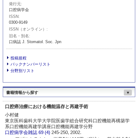
発行元
口腔病学会
ISSN
0300-9149
ISSN（オンライン）
旧名・別名
口病誌 J. Stomatol. Soc. Jpn
投稿規程
バックナンバーリスト
分野別リスト
書籍情報から探す
▼
口腔癌治療における機能温存と再建手術
小村健
東京医科歯科大学大学院医歯学総合研究科口腔機能再構築学
系口腔機能再建学講座口腔機能再建学分野
口腔病学会雑誌
69 (4)
245-250, 2002.