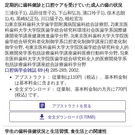
定期的に歯科健診と口腔ケアを受けていた成人の歯の状況
三浦佳子1), 品田佳世子2), 下山和弘3), 溝口玲子1), 俣木志朗
1),4), 黒崎紀正5), 川口陽子2), 植松宏3)
1)東京医科歯科大学歯学部附属病院歯科総合診療部, 2)東京医
科歯科大学大学院医歯学総合研究科環境社会医歯学系国際健
康開発学講座健康推進歯学分野, 3)東京医科歯科大学大学院医
歯学総合研究科老化制御学系口腔老化制御学講座口腔老化制
御学分野, 4)東京医科歯科大学大学院医歯学総合研究科全人的
医療開発学系包括診療歯科学講座歯科医療行動科学分野, 5)東
京医科歯科大学大学院医歯学総合研究科全人的医療開発学系
包括診療歯科学講座総合診療歯科学分野
口腔病学会雑誌
69 (4)
285-289, 2002.
アブストラクト： 従量制は110円（税込）、基本料金制
は基本料金に含まれます。
全文ダウンロード： 従量制、基本料金制の方共に770円
(税込) です。
article
アブストラクトを見る
download
全文ダウンロード(3.70MB)
学生の歯科保健状況と生活習慣, 食生活との関連性