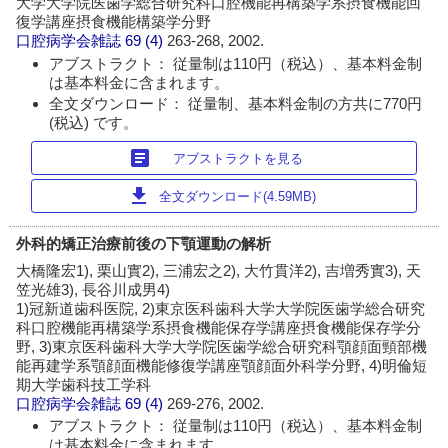
大学大学院医歯学総合研究科口腔機能再構築学系摂食機能回
復学講座摂食機能構築学分野
口腔病学会雑誌
69 (4)
263-268, 2002.
アブストラクト： 従量制は110円（税込）、基本料金制
は基本料金に含まれます。
全文ダウンロード： 従量制、基本料金制の方共に770円
(税込) です。
article
アブストラクトを見る
download
全文ダウンロード(4.59MB)
外科的矯正治療前後の下顎運動の解析
大橋隆宏1), 栗山實2), 三浦宏之2), 大竹貫洋2), 吉増秀實3), 天
笠光雄3), 長谷川成男4)
1)冠新道歯科医院, 2)東京医科歯科大学大学院医歯学総合研究
科口腔機能再構築学系摂食機能保存学講座摂食機能保存学分
野, 3)東京医科歯科大学大学院医歯学総合研究科顎顔面頸部機
能再建学系顎顔面機能修復学講座顎顔面外科学分野, 4)明倫短
期大学歯科技工学科
口腔病学会雑誌
69 (4)
269-276, 2002.
アブストラクト： 従量制は110円（税込）、基本料金制
は基本料金に含まれます。