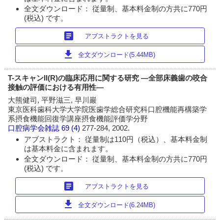
全文ダウンロード： 従量制、基本料金制の方共に770円
(税込) です。
article
アブストラクトを見る
download
全文ダウンロード(5.44MB)
T-スキャンII(R)の臨床応用に関する研究 ―全部床義歯の咬合
接触の評価における有用性―
大熊健司, 平野滋三, 早川巖
東京医科歯科大学大学院医歯学総合研究科口腔機能再構築学
系摂食機能回復学講座摂食機能評価学分野
口腔病学会雑誌
69 (4)
277-284, 2002.
アブストラクト： 従量制は110円（税込）、基本料金制
は基本料金に含まれます。
全文ダウンロード： 従量制、基本料金制の方共に770円
(税込) です。
article
アブストラクトを見る
download
全文ダウンロード(6.24MB)