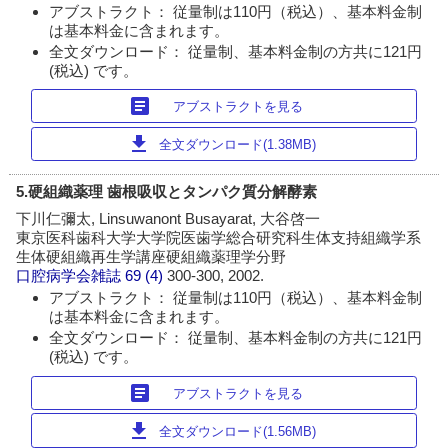
アブストラクト： 従量制は110円（税込）、基本料金制
は基本料金に含まれます。
全文ダウンロード： 従量制、基本料金制の方共に121円
(税込) です。
article
アブストラクトを見る
download
全文ダウンロード(1.38MB)
5.硬組織薬理 歯根吸収とタンパク質分解酵素
下川仁彌太, Linsuwanont Busayarat, 大谷啓一
東京医科歯科大学大学院医歯学総合研究科生体支持組織学系
生体硬組織再生学講座硬組織薬理学分野
口腔病学会雑誌
69 (4)
300-300, 2002.
アブストラクト： 従量制は110円（税込）、基本料金制
は基本料金に含まれます。
全文ダウンロード： 従量制、基本料金制の方共に121円
(税込) です。
article
アブストラクトを見る
download
全文ダウンロード(1.56MB)