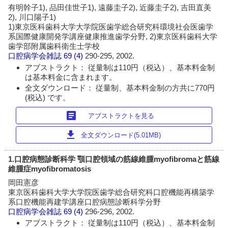
有明幹子1), 品田佳世子1), 遠藤圭子2), 近藤圭子2), 吉田直美
2), 川口陽子1)
1)東京医科歯科大学大学院医歯学総合研究科環境社会医歯学
系国際健康開発学講座健康推進歯学分野, 2)東京医科歯科大学
歯学部附属歯科衛生士学校
口腔病学会雑誌
69 (4)
290-295, 2002.
アブストラクト： 従量制は110円（税込）、基本料金制
は基本料金に含まれます。
全文ダウンロード： 従量制、基本料金制の方共に770円
(税込) です。
article
アブストラクトを見る
download
全文ダウンロード(5.01MB)
1.口腔病態診断科学 顎口腔領域の筋線維腫myofibromaと筋線
維腫症myofibromatosis
岡田憲彦
東京医科歯科大学大学院医歯学総合研究科口腔機能再構築学
系口腔機能再建学講座口腔病態診断科学分野
口腔病学会雑誌
69 (4)
296-296, 2002.
アブストラクト： 従量制は110円（税込）、基本料金制