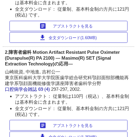
は基本料金に含まれます。
全文ダウンロード： 従量制、基本料金制の方共に121円
(税込) です。
article
アブストラクトを見る
download
全文ダウンロード(1.60MB)
2.障害者歯科 Motion Artifact Resistant Pulse Oximeter
(Durapulse(R) PA 2100) ― Masimo(R) SET (Signal
Extraction Technology)の応用―
山崎統資, 中地進, 吉村公一
東京医科歯科大学大学院医歯学総合研究科顎顔面頸部機能再
建学系顎顔面機能修復学講座障害者歯科学分野
口腔病学会雑誌
69 (4)
297-297, 2002.
アブストラクト： 従量制は110円（税込）、基本料金制
は基本料金に含まれます。
全文ダウンロード： 従量制、基本料金制の方共に121円
(税込) です。
article
アブストラクトを見る
download