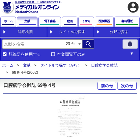
account_circle
ホーム
文献
電子書籍
動画
くすり
医療機器
書籍通販
詳細検索
タイトルで探す
分野で探す
search
notifications
類義語を使用する
本文閲覧可のみ
ホーム
文献
タイトルで探す（か行）
口腔病学会雑誌
69巻 4号(2002)
口腔病学会雑誌 69巻 4号
前の号
次の号