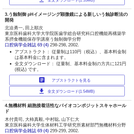
全文ダウンロード(1.35MB)
3.う蝕制御 pHイメージング顕微鏡による新しいう蝕診断法の
開発
北迫勇一, 田上順次
東京医科歯科大学大学院医歯学総合研究科口腔機能再構築学
系摂食機能保存学講座う蝕制御学分野
口腔病学会雑誌
69 (4)
298-298, 2002.
アブストラクト： 従量制は110円（税込）、基本料金制
は基本料金に含まれます。
全文ダウンロード： 従量制、基本料金制の方共に121円
(税込) です。
article
アブストラクトを見る
download
全文ダウンロード(1.54MB)
4.無機材料 細胞接着活性なバイオコンポジットスキャホール
ド
木付貴司, 大柿真毅, 中村聡, 山下仁大
東京医科歯科大学生体材料工学研究所素材部門無機材料分野
口腔病学会雑誌
69 (4)
299-299, 2002.