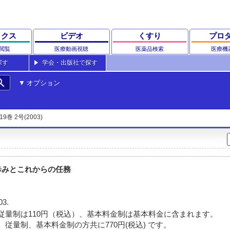
ックス
ビデオ
くすり
プロ
閲覧
医療動画視聴
医薬品検索
医療機
探す
学会・出版社で探す
rch
オプション
19巻 2号(2003)
歩みとこれからの任務
03.
従量制は110円（税込）、基本料金制は基本料金に含まれます。
 従量制、基本料金制の方共に770円(税込) です。