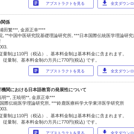
article
download
アブストラクトを見る
全文ダウンロー
の関係
 浦田繁***, 金原正幸****
 **中国中医研究院基礎理論研究所, ***日本国際伝統医学理論研究所,
所
003.
従量制は110円（税込）、基本料金制は基本料金に含まれます。
 従量制、基本料金制の方共に770円(税込) です。
article
download
アブストラクトを見る
全文ダウンロー
育機関における日本語教育の発展性について
高明**, 王暁明**, 金原正幸***
日本国際伝統医学理論研究所, ***鈴鹿医療科学大学東洋医学研究所
003.
従量制は110円（税込）、基本料金制は基本料金に含まれます。
 従量制、基本料金制の方共に770円(税込) です。
article
download
アブストラクトを見る
全文ダウンロー