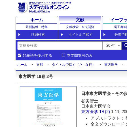
ホーム
文献
イーブ
最新情報・特集
文献検索・全文閲覧
電子書籍
詳細検索
タイトルで探す
分野で
sea
類義語を使用する
本文閲覧可のみ
ホーム
文献
タイトルで探す（た - な行）
東方医学
東方医学 19巻 2号
日本東方医学会－その
谷美智士
日本東方医学会
東方医学
19 (2)
1-11, 20
アブストラクト： 
全文ダウンロード：