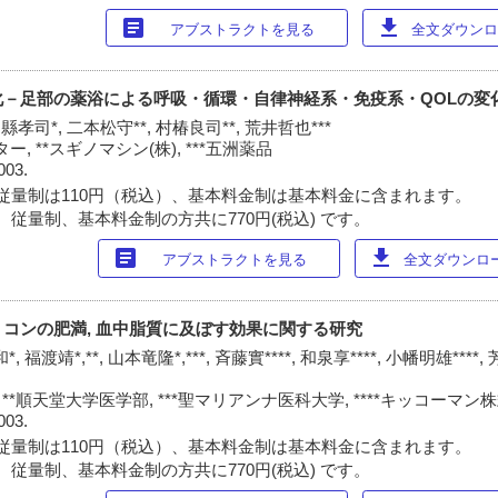
article
download
アブストラクトを見る
全文ダウンロー
化－足部の薬浴による呼吸・循環・自律神経系・免疫系・QOLの変
縣孝司*, 二本松守**, 村椿良司**, 荒井哲也***
, **スギノマシン(株), ***五洲薬品
003.
従量制は110円（税込）、基本料金制は基本料金に含まれます。
 従量制、基本料金制の方共に770円(税込) です。
article
download
アブストラクトを見る
全文ダウンロード
コンの肥満, 血中脂質に及ぼす効果に関する研究
*, 福渡靖*,**, 山本竜隆*,***, 斉藤實****, 和泉享****, 小幡明雄****,
**順天堂大学医学部, ***聖マリアンナ医科大学, ****キッコーマ
003.
従量制は110円（税込）、基本料金制は基本料金に含まれます。
 従量制、基本料金制の方共に770円(税込) です。