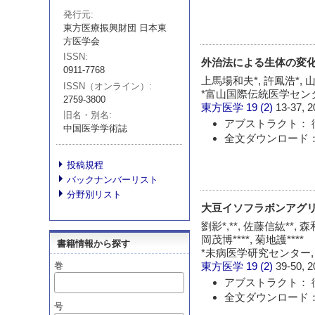
発行元
東方医療振興財団 日本東
方医学会
ISSN
外治法による生体の変
0911-7768
上馬場和夫*, 許鳳浩*, 山
ISSN（オンライン）
*富山国際伝統医学センター
2759-3800
東方医学
19 (2)
13-37, 2
旧名・別名
アブストラクト： 
中国医学学術誌
全文ダウンロード：
投稿規程
バックナンバーリスト
分野別リスト
大豆イソフラボンアグリ
劉影*,**, 佐藤信紘**, 森和
岡茂博****, 菊地護****
書籍情報から探す
*未病医学研究センター, 
巻
東方医学
19 (2)
39-50, 2
アブストラクト： 
全文ダウンロード：
号