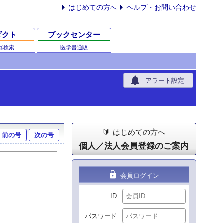
はじめての方へ
ヘルプ・お問い合わせ
ダクト
ブックセンター
器検索
医学書通販
notifications
アラート設定
はじめての方へ
前の号
次の号
個人／法人会員登録のご案内
lock
会員ログイン
ID
パスワード