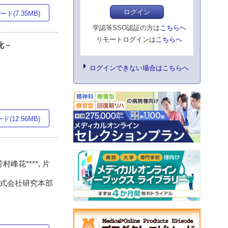
ログイン
ド(7.35MB)
学認等SSO認証の方は
こちらへ
リモートログインは
こちらへ
化－
ログインできない場合はこちらへ
(12.56MB)
 芳村峰花****, 片
ン株式会社研究本部