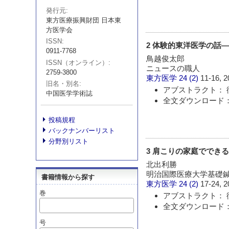
発行元
東方医療振興財団 日本東
方医学会
ISSN
2 体験的東洋医学の話
0911-7768
鳥越俊太郎
ISSN（オンライン）
ニュースの職人
2759-3800
東方医学
24 (2)
11-16, 2
旧名・別名
アブストラクト： 
中国医学学術誌
全文ダウンロード：
投稿規程
バックナンバーリスト
分野別リスト
3 肩こりの家庭ででき
北出利勝
明治国際医療大学基礎
書籍情報から探す
東方医学
24 (2)
17-24, 2
巻
アブストラクト： 
全文ダウンロード：
号