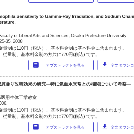
osophila Sensitivity to Gamma-Ray Irradiation, and Sodium Chan
erature.
Faculty of Liberal Arts and Sciences, Osaka Prefecture University
25-35, 2008.
従量制は110円（税込）、基本料金制は基本料金に含まれます。
 従量制、基本料金制の方共に770円(税込) です。
article
download
アブストラクトを見る
全文ダウンロー
鍼肩凝り改善効果の研究―特に気血水異常との相関について考察―
部医用生体工学教室
008.
従量制は110円（税込）、基本料金制は基本料金に含まれます。
 従量制、基本料金制の方共に770円(税込) です。
article
download
アブストラクトを見る
全文ダウンロー