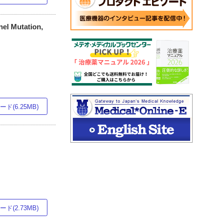
nel Mutation,
ド(6.25MB)
ド(2.73MB)