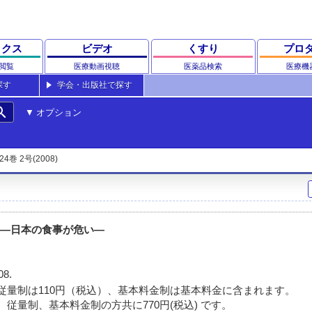
ックス
ビデオ
くすり
プロ
閲覧
医療動画視聴
医薬品検索
医療機
探す
学会・出版社で探す
rch
オプション
24巻 2号(2008)
物―日本の食事が危い―
08.
従量制は110円（税込）、基本料金制は基本料金に含まれます。
 従量制、基本料金制の方共に770円(税込) です。