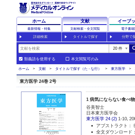
ホーム
文献
イーブ
最新情報・特集
文献検索・全文閲覧
電子書籍
詳細検索
タイトルで探す
分野で
sea
類義語を使用する
本文閲覧可のみ
ホーム
文献
タイトルで探す（た - な行）
東方医学
東方医学 24巻 2号
1 病気にならない食べ
谷美智士
日本東方医学会
東方医学
24 (2)
1-10, 20
アブストラクト： 
全文ダウンロード：