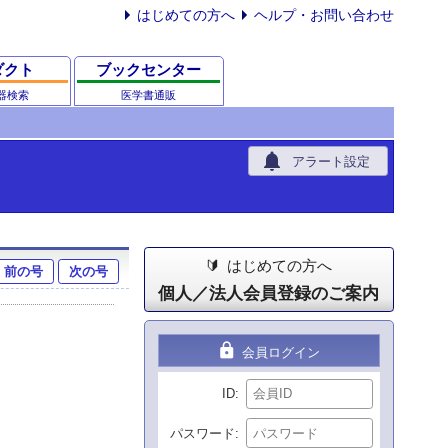
はじめての方へ
ヘルプ・お問い合わせ
ダクト
ブックセンター
器検索
医学書通販
notifications
アラート設定
はじめての方へ
前の号
次の号
個人／法人会員登録のご案内
lock
会員ログイン
ID
パスワード