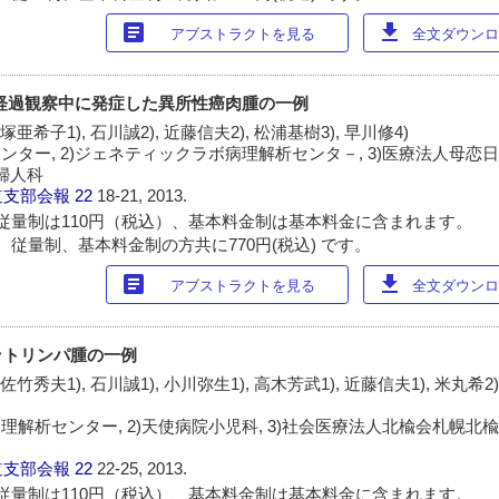
article
download
アブストラクトを見る
全文ダウンロー
lasiaの経過観察中に発症した異所性癌肉腫の一例
飯塚亜希子1), 石川誠2), 近藤信夫2), 松浦基樹3), 早川修4)
ンター, 2)ジェネティックラボ病理解析センタ－, 3)医療法人母恋
産婦人科
道支部会報
22
18-21, 2013.
従量制は110円（税込）、基本料金制は基本料金に含まれます。
 従量制、基本料金制の方共に770円(税込) です。
article
download
アブストラクトを見る
全文ダウンロー
ットリンパ腫の一例
佐竹秀夫1), 石川誠1), 小川弥生1), 高木芳武1), 近藤信夫1), 米丸希2)
理解析センター, 2)天使病院小児科, 3)社会医療法人北楡会札幌北
道支部会報
22
22-25, 2013.
従量制は110円（税込）、基本料金制は基本料金に含まれます。