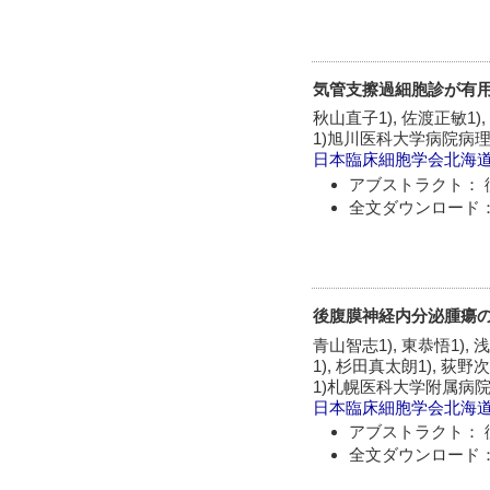
気管支擦過細胞診が有
秋山直子1), 佐渡正敏1),
1)旭川医科大学病院病理
日本臨床細胞学会北海
アブストラクト： 
全文ダウンロード：
後腹膜神経内分泌腫瘍
青山智志1), 東恭悟1), 
1), 杉田真太朗1), 荻野次
1)札幌医科大学附属病院
日本臨床細胞学会北海
アブストラクト： 
全文ダウンロード：