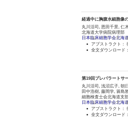
経過中に胸腹水細胞像
丸川活司, 恩田千景, 仁木
北海道大学病院病理部
日本臨床細胞学会北海
アブストラクト： 
全文ダウンロード：
第19回プレパラートサ
丸川活司, 浅沼広子, 朝
田中浩樹, 藤岡学, 簑島敦
細胞検査士会北海道支
日本臨床細胞学会北海
アブストラクト： 
全文ダウンロード：