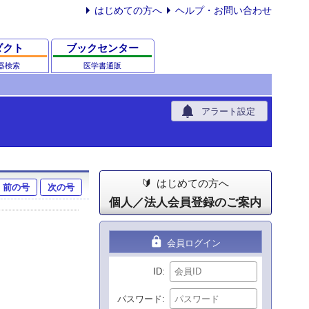
はじめての方へ
ヘルプ・お問い合わせ
ダクト
ブックセンター
器検索
医学書通販
notifications
アラート設定
はじめての方へ
前の号
次の号
個人／法人会員登録のご案内
lock
会員ログイン
ID
パスワード