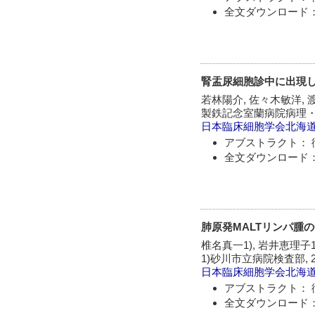
全文ダウンロード：
腎盂尿細胞診中に出現
若林陽介, 佐々木敏洋, 
製鉄記念室蘭病院病理
日本臨床細胞学会北海
アブストラクト： 
全文ダウンロード：
肺原発MALTリンパ腫
椎名真一1), 岩井恵理子1)
1)砂川市立病院検査部,
日本臨床細胞学会北海
アブストラクト： 
全文ダウンロード：