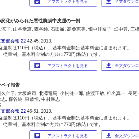
article
download
アブストラクトを見る
全文ダウンロー
の変化がみられた悪性胸膜中皮腫の一例
涼子, 山谷幸恵, 森谷純, 石田徹, 高桑恵美, 畑中佳奈子, 畑中豊, 三
道支部会報
22
42-45, 2013.
従量制は110円（税込）、基本料金制は基本料金に含まれます。
 従量制、基本料金制の方共に770円(税込) です。
article
download
アブストラクトを見る
全文ダウンロー
ーベイ報告
日久仁子, 大坂峰司, 北澤竜馬, 小松健一郎, 佐渡正敏, 椎名真一, 長尾
志, 森谷純, 東恭悟, 中村厚志
部
道支部会報
22
46-51, 2013.
従量制は110円（税込）、基本料金制は基本料金に含まれます。
 従量制、基本料金制の方共に770円(税込) です。
article
download
アブストラクトを見る
全文ダウンロー