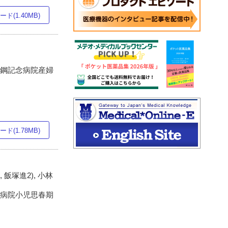
ド(1.40MB)
日鋼記念病院産婦
ド(1.78MB)
, 飯塚進2), 小林
楡病院小児思春期