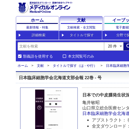
ホーム
文献
イーブ
最新情報・特集
文献検索・全文閲覧
電子書籍
詳細検索
タイトルで探す
分野で
sea
類義語を使用する
本文閲覧可のみ
ホーム
文献
タイトルで探す（は - や行）
日本臨床細胞
日本臨床細胞学会北海道支部会報 22巻 - 号
日本での中皮腫発生状
亀井敏昭
山口県立総合医療セン
日本臨床細胞学会北海
アブストラクト： 
全文ダウンロード：