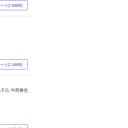
ド(2.00MB)
ド(2.18MB)
紀子2), 中西勝也