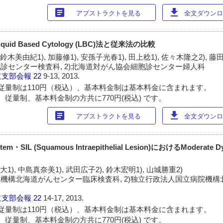
article
download
アブストラクトを見る
全文ダウンロー
d Based Cytology (LBC)法と従来法の比較
 鈴木美由紀1), 加藤修1), 安孫子光春1), 田上稔1), 佐々木隆之2), 藤
胞診センター検査科, 2)北海道対がん協会細胞診センター婦人科
道支部会報
22
9-13, 2013.
従量制は110円（税込）、基本料金制は基本料金に含まれます。
 従量制、基本料金制の方共に770円(税込) です。
article
download
アブストラクトを見る
全文ダウンロー
ystem・SIL (Squamous Intraepithelial Lesion)におけるModerate
山大1), 中島真奈美1), 武田広子2), 鈴木宏明1), 山城勝重2)
院機構北海道がんセンター臨床検査科, 2)独立行政法人国立病院機
道支部会報
22
14-17, 2013.
従量制は110円（税込）、基本料金制は基本料金に含まれます。
 従量制、基本料金制の方共に770円(税込) です。