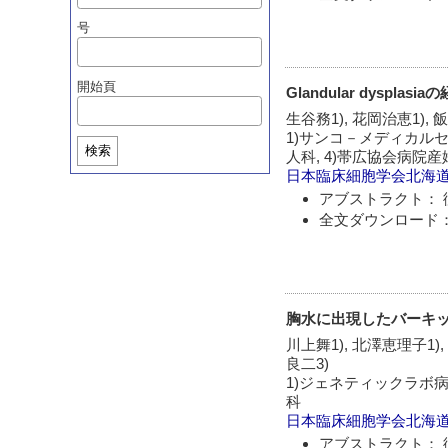
号
開始頁
Glandular dysp
生谷務1), 花岡治恵1), 
1)サンコ－メディカルセ
検索
人科, 4)帯広協会病院
日本臨床細胞学会北海
アブストラクト： 
全文ダウンロード：
胸水に出現したバーキ
川上舞1), 北澤恵理子1), 
良二3)
1)ジェネティックラボ病
科
日本臨床細胞学会北海
アブストラクト： 