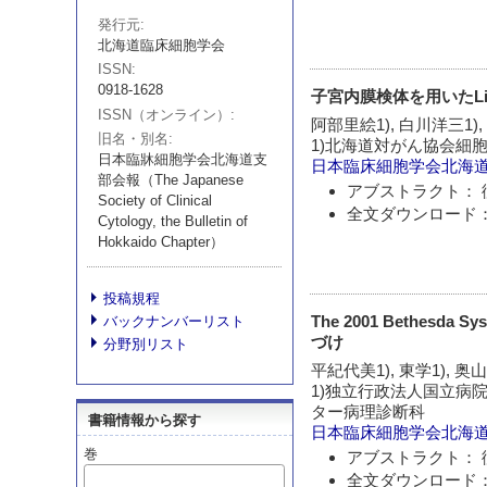
発行元
北海道臨床細胞学会
ISSN
0918-1628
子宮内膜検体を用いたLiqui
ISSN（オンライン）
阿部里絵1), 白川洋三1),
旧名・別名
1)北海道対がん協会細
日本臨牀細胞学会北海道支
日本臨床細胞学会北海
部会報（The Japanese
アブストラクト： 
Society of Clinical
全文ダウンロード：
Cytology, the Bulletin of
Hokkaido Chapter）
投稿規程
The 2001 Bethesda S
バックナンバーリスト
づけ
分野別リスト
平紀代美1), 東学1), 奥
1)独立行政法人国立病
ター病理診断科
書籍情報から探す
日本臨床細胞学会北海
巻
アブストラクト： 
全文ダウンロード：