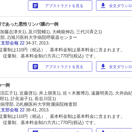
article
download
アブストラクトを見る
全文ダウンロー
用であった悪性リンパ腫の一例
 加藤志津夫1), 及川賢輔1), 大崎能伸2), 三代川斉之1)
部, 2)旭川医科大学病院呼吸器センター
道支部会報
22
34-37, 2013.
従量制は110円（税込）、基本料金制は基本料金に含まれます。
 従量制、基本料金制の方共に770円(税込) です。
article
download
アブストラクトを見る
全文ダウンロー
の一例
浅沼広子1), 近藤啓1), 井上朋美1), 佐々木雅博2), 遠藤明美2), 大井由
郎1), 計良淑子1), 長谷川匡1)
病理部, 2)札幌医科大学附属病院検査部
道支部会報
22
38-41, 2013.
従量制は110円（税込）、基本料金制は基本料金に含まれます。
 従量制、基本料金制の方共に770円(税込) です。