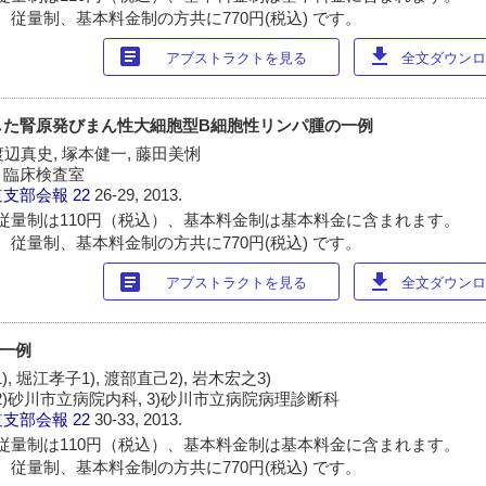
 従量制、基本料金制の方共に770円(税込) です。
article
download
アブストラクトを見る
全文ダウンロー
した腎原発びまん性大細胞型B細胞性リンパ腫の一例
渡辺真史, 塚本健一, 藤田美悧
・臨床検査室
道支部会報
22
26-29, 2013.
従量制は110円（税込）、基本料金制は基本料金に含まれます。
 従量制、基本料金制の方共に770円(税込) です。
article
download
アブストラクトを見る
全文ダウンロー
の一例
, 堀江孝子1), 渡部直己2), 岩木宏之3)
 2)砂川市立病院内科, 3)砂川市立病院病理診断科
道支部会報
22
30-33, 2013.
従量制は110円（税込）、基本料金制は基本料金に含まれます。
 従量制、基本料金制の方共に770円(税込) です。