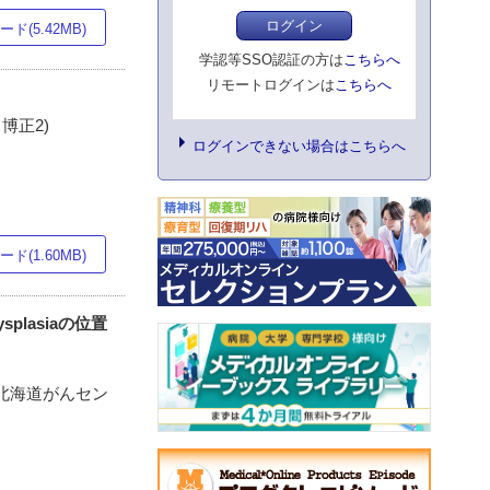
ログイン
ド(5.42MB)
学認等SSO認証の方は
こちらへ
リモートログインは
こちらへ
田博正2)
ログインできない場合はこちらへ
ド(1.60MB)
 Dysplasiaの位置
構北海道がんセン