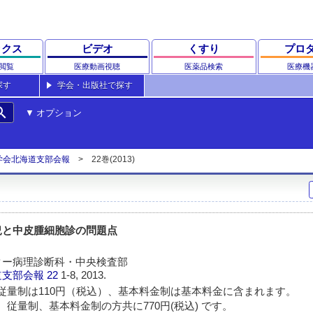
ックス
ビデオ
くすり
プロ
閲覧
医療動画視聴
医薬品検索
医療機
探す
学会・出版社で探す
rch
オプション
学会北海道支部会報
22巻(2013)
況と中皮腫細胞診の問題点
ター病理診断科・中央検査部
道支部会報
22
1-8, 2013.
従量制は110円（税込）、基本料金制は基本料金に含まれます。
 従量制、基本料金制の方共に770円(税込) です。