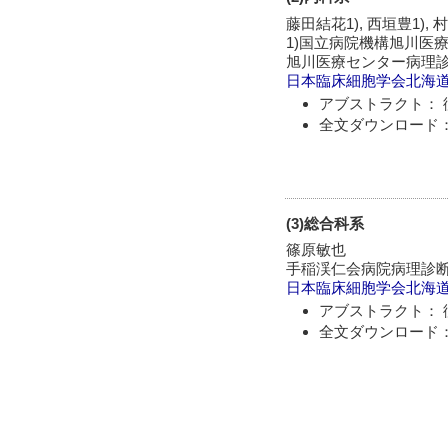
藤田結花1), 西垣豊1), 
1)国立病院機構旭川医療
旭川医療センター病理
日本臨床細胞学会北海
アブストラクト： 
全文ダウンロード：
(3)総合科系
篠原敏也
手稲渓仁会病院病理診
日本臨床細胞学会北海
アブストラクト： 
全文ダウンロード：