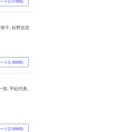
ド(2.07MB)
橋智子, 松野吉宏
ド(1.98MB)
一弥, 平紀代美,
ド(2.99MB)