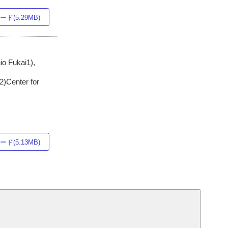
ド(5.29MB)
io Fukai1),
2)Center for
ド(5.13MB)