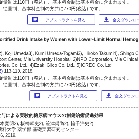
従量制は110円（税込）、基本料金制は基本料金に含まれます。
 従量制、基本料金制の方共に770円(税込) です。
article
download
アブストラクトを見る
全文ダウンロード
-Fortified Drink Intake by Women with Lower-Limit Normal Hemog
), Koji Umeda3), Kumi Umeda-Togami3), Hiroko Takumi4), Shingo C
ort Center, Mie University Hospital, 2)NPO Corporation, Mie Clinical 
ies, Co. Ltd., 4)Ezaki Glico Co. Ltd., 5)ICREO Co. Ltd.
6)
113-119, 2018.
従量制は110円（税込）、基本料金制は基本料金に含まれます。
 従量制、基本料金制の方共に770円(税込) です。
article
download
アブストラクトを見る
全文ダウンロー
投与による実験的糖尿病マウスの創傷治癒促進効果
寺本寛明2), 板橋武史2), 笹津備尚2), 輪千浩史2)
)星薬科大学 薬学部 基礎実習研究センター
6, 2018.