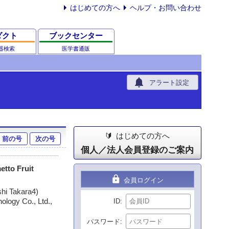
はじめての方へ
ヘルプ・お問い合わせ
ダクト
ブックセンター
器検索
医学書通販
notifications
アラート設定
はじめての方へ
前の号
次の号
個人／法人会員登録のご案内
etto Fruit
lock
会員ログイン
shi Takara4)
logy Co., Ltd.,
ID
パスワード