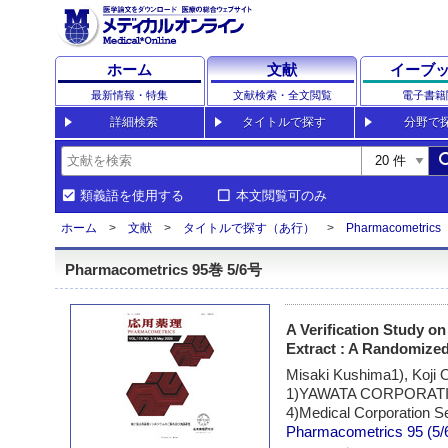
ホーム
文献
イーブ
最新情報・特集
文献検索・全文閲覧
電子書籍
詳細検索
タイトルで探す
分野で
sea
類義語を使用する
本文閲覧可のみ
ホーム
文献
タイトルで探す（あ行）
Pharmacometrics
Pharmacometrics 95巻 5/6号
A Verification Study o
Extract : A Randomized
Misaki Kushima1), Koji 
1)YAWATA CORPORATION, 
4)Medical Corporation Se
Pharmacometrics
95 (5/