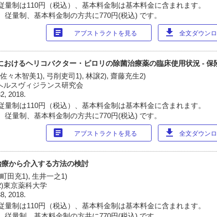
従量制は110円（税込）、基本料金制は基本料金に含まれます。
 従量制、基本料金制の方共に770円(税込) です。
article
download
アブストラクトを見る
全文ダウンロー
年6月におけるヘリコバクター・ピロリの除菌治療薬の臨床使用状況 - 保
 佐々木智美1), 弓削吏司1), 林譲2), 齋藤充生2)
2)ヘルスヴィジランス研究会
2, 2018.
従量制は110円（税込）、基本料金制は基本料金に含まれます。
 従量制、基本料金制の方共に770円(税込) です。
article
download
アブストラクトを見る
全文ダウンロー
治療から介入する方法の検討
 町田充1), 生井一之1)
2)東京薬科大学
8, 2018.
従量制は110円（税込）、基本料金制は基本料金に含まれます。
 従量制、基本料金制の方共に770円(税込) です。