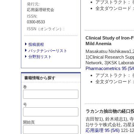
アブストラクト： 
発行元
全文ダウンロード：
応用薬理研究会
ISSN
0300-8533
ISSN（オンライン）
Clinical Study of Iron
Mild Anemia
投稿規程
バックナンバーリスト
Masakatsu Nishikawa1,2
1)Clinical Research Supp
分野別リスト
Network, 3)KSK Laborator
Pharmacometrics
95 (5/
アブストラクト： 
書籍情報から探す
全文ダウンロード：
巻
号
ラカンカ抽出物の経口
吉田智1), 鈴木靖志1), 
開始頁
1)サラヤ株式会社, 2
応用薬理
95 (5/6)
121-12