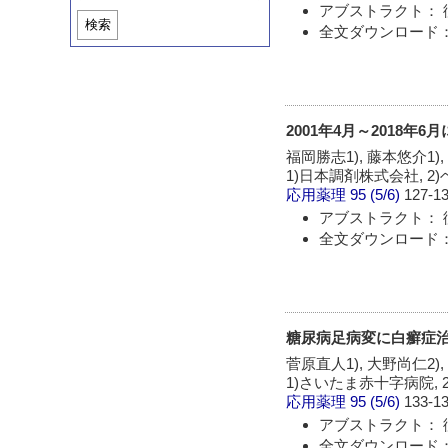
アブストラクト： 
検索
全文ダウンロード：
2001年4月～2018
福岡勝志1), 藤本悠介1),
1)日本調剤株式会社, 
応用薬理
95 (5/6)
127-13
アブストラクト： 
全文ダウンロード：
糖尿病足病変に白癬症
菅原直人1), 大野尚仁2),
1)さいたま赤十字病院, 
応用薬理
95 (5/6)
133-13
アブストラクト： 
全文ダウンロード：