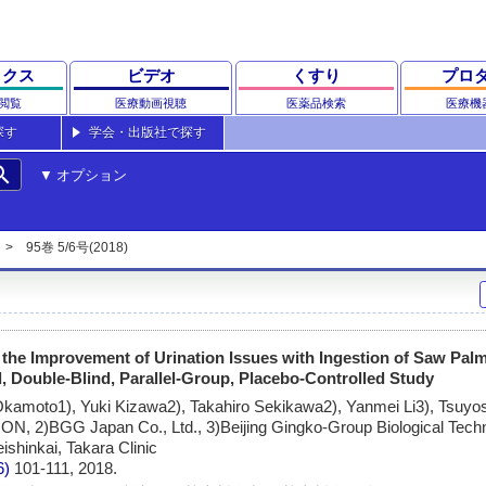
ックス
ビデオ
くすり
プロ
閲覧
医療動画視聴
医薬品検索
医療機
探す
学会・出版社で探す
rch
オプション
95巻 5/6号(2018)
n the Improvement of Urination Issues with Ingestion of Saw Palm
, Double-Blind, Parallel-Group, Placebo-Controlled Study
Okamoto1), Yuki Kizawa2), Takahiro Sekikawa2), Yanmei Li3), Tsuyo
2)BGG Japan Co., Ltd., 3)Beijing Gingko-Group Biological Techno
ishinkai, Takara Clinic
6)
101-111, 2018.