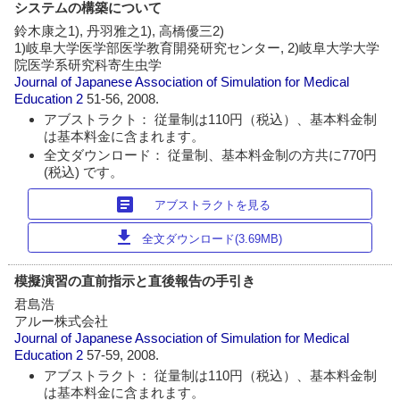
システムの構築について
鈴木康之1), 丹羽雅之1), 高橋優三2)
1)岐阜大学医学部医学教育開発研究センター, 2)岐阜大学大学
院医学系研究科寄生虫学
Journal of Japanese Association of Simulation for Medical
Education
2
51-56, 2008.
アブストラクト： 従量制は110円（税込）、基本料金制
は基本料金に含まれます。
全文ダウンロード： 従量制、基本料金制の方共に770円
(税込) です。
article
アブストラクトを見る
download
全文ダウンロード(3.69MB)
模擬演習の直前指示と直後報告の手引き
君島浩
アルー株式会社
Journal of Japanese Association of Simulation for Medical
Education
2
57-59, 2008.
アブストラクト： 従量制は110円（税込）、基本料金制
は基本料金に含まれます。