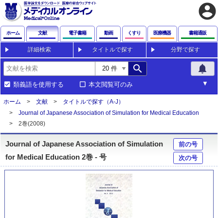
account_circle
ホーム
文献
電子書籍
動画
くすり
医療機器
書籍通販
詳細検索
タイトルで探す
分野で探す
search
notifications
類義語を使用する
本文閲覧可のみ
ホーム
文献
タイトルで探す（A-J）
Journal of Japanese Association of Simulation for Medical Education
2巻(2008)
Journal of Japanese Association of Simulation
前の号
for Medical Education 2巻 - 号
次の号