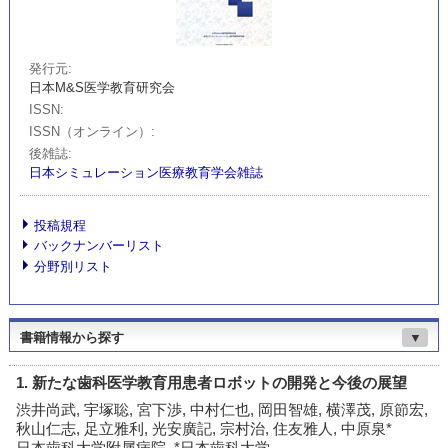
発行元
日本M&S医学教育研究会
ISSN
ISSN（オンライン）
後雑誌
日本シミュレーション医療教育学会雑誌
投稿規程
バックナンバーリスト
分野別リスト
書籍情報から探す
▼
1. 新たな歯科医学教育用患者ロボットの開発と今後の展望
渋井尚武, 宇塚聡, 宮下渉, 中村仁也, 岡田智雄, 横澤茂, 原節宏,
秋山仁志, 足立雅利, 光安廣記, 宗村治, 住友雅人, 中原泉*
日本歯科大学附属病院, *日本歯科大学