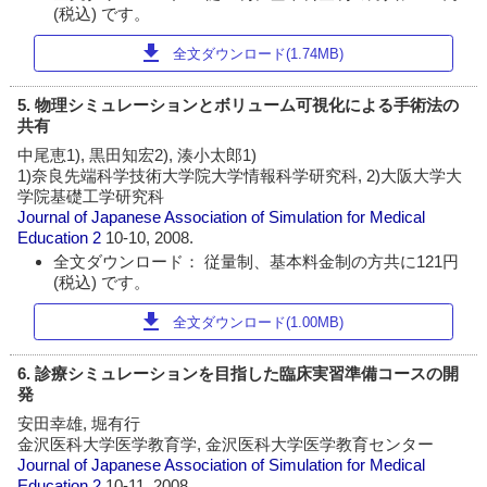
(税込) です。
download
全文ダウンロード(1.74MB)
5. 物理シミュレーションとボリューム可視化による手術法の
共有
中尾恵1), 黒田知宏2), 湊小太郎1)
1)奈良先端科学技術大学院大学情報科学研究科, 2)大阪大学大
学院基礎工学研究科
Journal of Japanese Association of Simulation for Medical
Education
2
10-10, 2008.
全文ダウンロード： 従量制、基本料金制の方共に121円
(税込) です。
download
全文ダウンロード(1.00MB)
6. 診療シミュレーションを目指した臨床実習準備コースの開
発
安田幸雄, 堀有行
金沢医科大学医学教育学, 金沢医科大学医学教育センター
Journal of Japanese Association of Simulation for Medical
Education
2
10-11, 2008.