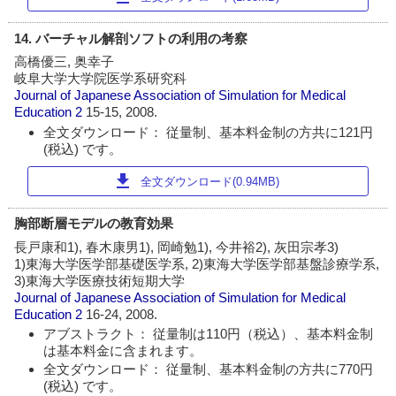
14. バーチャル解剖ソフトの利用の考察
高橋優三, 奥幸子
岐阜大学大学院医学系研究科
Journal of Japanese Association of Simulation for Medical
Education
2
15-15, 2008.
全文ダウンロード： 従量制、基本料金制の方共に121円
(税込) です。
download
全文ダウンロード(0.94MB)
胸部断層モデルの教育効果
長戸康和1), 春木康男1), 岡崎勉1), 今井裕2), 灰田宗孝3)
1)東海大学医学部基礎医学系, 2)東海大学医学部基盤診療学系,
3)東海大学医療技術短期大学
Journal of Japanese Association of Simulation for Medical
Education
2
16-24, 2008.
アブストラクト： 従量制は110円（税込）、基本料金制
は基本料金に含まれます。
全文ダウンロード： 従量制、基本料金制の方共に770円
(税込) です。