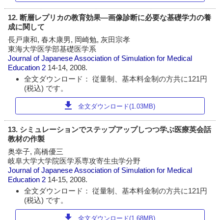
12. 断層レプリカの教育効果―画像診断に必要な基礎学力の養
成に関して
長戸康和, 春木康男, 岡崎勉, 灰田宗孝
東海大学医学部基礎医学系
Journal of Japanese Association of Simulation for Medical
Education
2
14-14, 2008.
全文ダウンロード： 従量制、基本料金制の方共に121円
(税込) です。
download
全文ダウンロード(1.03MB)
13. シミュレーションでステップアップしつつ学ぶ医療英会話
教材の作製
奥幸子, 高橋優三
岐阜大学大学院医学系専攻寄生虫学分野
Journal of Japanese Association of Simulation for Medical
Education
2
14-15, 2008.
全文ダウンロード： 従量制、基本料金制の方共に121円
(税込) です。
download
全文ダウンロード(1.68MB)