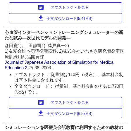
article
アブストラクトを見る
download
全文ダウンロード(5.41MB)
心血管インターベンショントレーニングシミュレーターの新
たな試み―次世代モデルの開発―
森田寛1), 上田修司1), 藤戸真一2)
1)友愛会松本病院循環器科, 2)株式会社いわさき研究開発室医
療訓練用商品開発課
Journal of Japanese Association of Simulation for Medical
Education
2
25-36, 2008.
アブストラクト： 従量制は110円（税込）、基本料金制
は基本料金に含まれます。
全文ダウンロード： 従量制、基本料金制の方共に770円
(税込) です。
article
アブストラクトを見る
download
全文ダウンロード(6.87MB)
シミュレーションを医療英会話教育に利用するための教材の