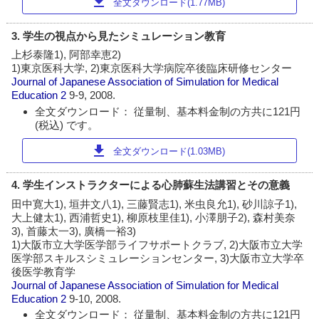
download
全文ダウンロード(1.77MB)
3. 学生の視点から見たシミュレーション教育
上杉泰隆1), 阿部幸恵2)
1)東京医科大学, 2)東京医科大学病院卒後臨床研修センター
Journal of Japanese Association of Simulation for Medical
Education
2
9-9, 2008.
全文ダウンロード： 従量制、基本料金制の方共に121円
(税込) です。
download
全文ダウンロード(1.03MB)
4. 学生インストラクターによる心肺蘇生法講習とその意義
田中寛大1), 垣井文八1), 三藤賢志1), 米虫良允1), 砂川諒子1),
大上健太1), 西浦哲史1), 柳原枝里佳1), 小澤朋子2), 森村美奈
3), 首藤太一3), 廣橋一裕3)
1)大阪市立大学医学部ライフサポートクラブ, 2)大阪市立大学
医学部スキルスシミュレーションセンター, 3)大阪市立大学卒
後医学教育学
Journal of Japanese Association of Simulation for Medical
Education
2
9-10, 2008.
全文ダウンロード： 従量制、基本料金制の方共に121円