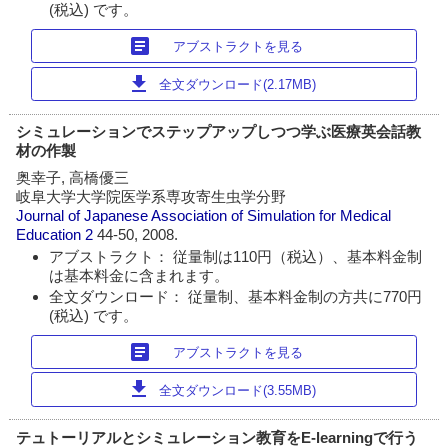
(税込) です。
article
アブストラクトを見る
download
全文ダウンロード(2.17MB)
シミュレーションでステップアップしつつ学ぶ医療英会話教
材の作製
奥幸子, 高橋優三
岐阜大学大学院医学系専攻寄生虫学分野
Journal of Japanese Association of Simulation for Medical
Education
2
44-50, 2008.
アブストラクト： 従量制は110円（税込）、基本料金制
は基本料金に含まれます。
全文ダウンロード： 従量制、基本料金制の方共に770円
(税込) です。
article
アブストラクトを見る
download
全文ダウンロード(3.55MB)
テュトーリアルとシミュレーション教育をE-learningで行う