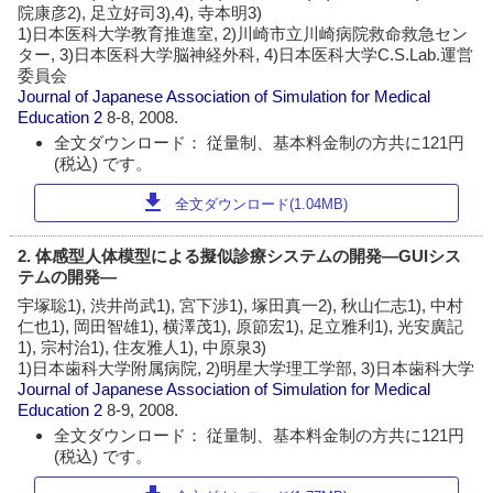
院康彦2), 足立好司3),4), 寺本明3)
1)日本医科大学教育推進室, 2)川崎市立川崎病院救命救急セン
ター, 3)日本医科大学脳神経外科, 4)日本医科大学C.S.Lab.運営
委員会
Journal of Japanese Association of Simulation for Medical
Education
2
8-8, 2008.
全文ダウンロード： 従量制、基本料金制の方共に121円
(税込) です。
download
全文ダウンロード(1.04MB)
2. 体感型人体模型による擬似診療システムの開発―GUIシス
テムの開発―
宇塚聡1), 渋井尚武1), 宮下渉1), 塚田真一2), 秋山仁志1), 中村
仁也1), 岡田智雄1), 横澤茂1), 原節宏1), 足立雅利1), 光安廣記
1), 宗村治1), 住友雅人1), 中原泉3)
1)日本歯科大学附属病院, 2)明星大学理工学部, 3)日本歯科大学
Journal of Japanese Association of Simulation for Medical
Education
2
8-9, 2008.
全文ダウンロード： 従量制、基本料金制の方共に121円
(税込) です。