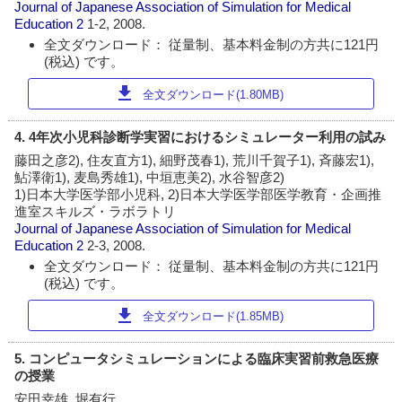
Journal of Japanese Association of Simulation for Medical
Education
2
1-2, 2008.
全文ダウンロード： 従量制、基本料金制の方共に121円
(税込) です。
download
全文ダウンロード(1.80MB)
4. 4年次小児科診断学実習におけるシミュレーター利用の試み
藤田之彦2), 住友直方1), 細野茂春1), 荒川千賀子1), 斉藤宏1),
鮎澤衛1), 麦島秀雄1), 中垣恵美2), 水谷智彦2)
1)日本大学医学部小児科, 2)日本大学医学部医学教育・企画推
進室スキルズ・ラボラトリ
Journal of Japanese Association of Simulation for Medical
Education
2
2-3, 2008.
全文ダウンロード： 従量制、基本料金制の方共に121円
(税込) です。
download
全文ダウンロード(1.85MB)
5. コンピュータシミュレーションによる臨床実習前救急医療
の授業
安田幸雄, 堀有行