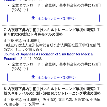
全文ダウンロード： 従量制、基本料金制の方共に121円
(税込) です。
download
全文ダウンロード(1.78MB)
7. 内視鏡下鼻内手術手技スキルトレーニング環境の研究1 手
術可能なRP製ヒト鼻腔モデルの開発
山下樹里1), 横山和則2)
1)独立行政法人産業技術総合研究所人間福祉医工学研究部門,
2)花クリニック南大通り
Journal of Japanese Association of Simulation for Medical
Education
2
11-11, 2008.
全文ダウンロード： 従量制、基本料金制の方共に121円
(税込) です。
download
全文ダウンロード(1.08MB)
8. 内視鏡下鼻内手術手技スキルトレーニング環境の研究2 手
技スキルレベルの計測・評価およびトレーニング手法の開発
山下樹里1), 横山和則3), 熊谷徹2), 森川治2), 石政寛4), 小西琢
2), 藤巻慎一2), 友田幸一4)