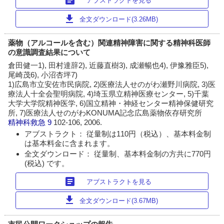
アブストラクトを見る
download
全文ダウンロード(3.26MB)
薬物（アルコールを含む）関連精神障害に関する精神科医師
の意識調査結果について
倉田健一1), 田村達辞2), 近藤直樹3), 成瀬暢也4), 伊豫雅臣5),
尾崎茂6), 小沼杏坪7)
1)広島市立安佐市民病院, 2)医療法人せのがわ瀬野川病院, 3)医
療法人十全会聖明病院, 4)埼玉県立精神医療センター, 5)千葉
大学大学院精神医学, 6)国立精神・神経センター精神保健研究
所, 7)医療法人せのがわKONUMA記念広島薬物依存研究所
精神科救急
9
102-106, 2006.
アブストラクト： 従量制は110円（税込）、基本料金制
は基本料金に含まれます。
全文ダウンロード： 従量制、基本料金制の方共に770円
(税込) です。
article
アブストラクトを見る
download
全文ダウンロード(3.67MB)