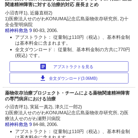
関連精神障害に対する治療的対応 座長まとめ
小沼杏坪1), 近藤直樹2)
1)医療法人せのがわKONUMA記念広島薬物依存研究所, 2)十
全会聖明病院
精神科救急
9
80-83, 2006.
アブストラクト： 従量制は110円（税込）、基本料金制
は基本料金に含まれます。
全文ダウンロード： 従量制、基本料金制の方共に770円
(税込) です。
article
アブストラクトを見る
download
全文ダウンロード(3.06MB)
薬物依存治療プロジェクト・チームによる薬物関連精神障害
の専門病床における治療
小沼杏坪1), 実延一真2), 津久江一郎2)
1)医療法人せのがわKONUMA記念広島薬物依存研究所, 2)医
療法人せのがわ瀬野川病院
精神科救急
9
84-88, 2006.
アブストラクト： 従量制は110円（税込）、基本料金制
は基本料金に含まれます。