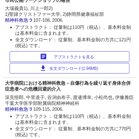
市民公開ワークショップの報告
大場義貴1), 川上一郎2)
1)聖隷クリストファー大学, 2)静岡県健康福祉部
精神科救急
9
107-108, 2006.
アブストラクト： 従量制は110円（税込）、基本料金制
は基本料金に含まれます。
全文ダウンロード： 従量制、基本料金制の方共に121円
(税込) です。
article
アブストラクトを見る
download
全文ダウンロード(1.94MB)
大学病院における精神科救急－自傷行為を繰り返す身体合併
症患者への危機回避的介入
深見悟郎, 中里道子, 谷渕由布子, 渡邊博幸, 小松尚也, 伊豫雅臣
千葉大学医学部附属病院精神神経科
精神科救急
9
109-115, 2006.
アブストラクト： 従量制は110円（税込）、基本料金制
は基本料金に含まれます。
全文ダウンロード： 従量制、基本料金制の方共に770円
(税込) です。