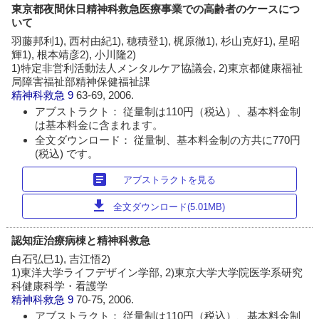
東京都夜間休日精神科救急医療事業での高齢者のケースにつ
いて
羽藤邦利1), 西村由紀1), 穂積登1), 梶原徹1), 杉山克好1), 星昭
輝1), 根本靖彦2), 小川隆2)
1)特定非営利活動法人メンタルケア協議会, 2)東京都健康福祉
局障害福祉部精神保健福祉課
精神科救急
9
63-69, 2006.
アブストラクト： 従量制は110円（税込）、基本料金制
は基本料金に含まれます。
全文ダウンロード： 従量制、基本料金制の方共に770円
(税込) です。
article
アブストラクトを見る
download
全文ダウンロード(5.01MB)
認知症治療病棟と精神科救急
白石弘巳1), 吉江悟2)
1)東洋大学ライフデザイン学部, 2)東京大学大学院医学系研究
科健康科学・看護学
精神科救急
9
70-75, 2006.
アブストラクト： 従量制は110円（税込）、基本料金制