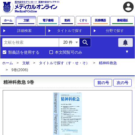
account_circle
ホーム
文献
電子書籍
動画
くすり
医療機器
書籍通販
詳細検索
タイトルで探す
分野で探す
search
notifications
類義語を使用する
本文閲覧可のみ
ホーム
文献
タイトルで探す（す・せ・そ）
精神科救急
9巻(2006)
精神科救急 9巻
前の号
次の号