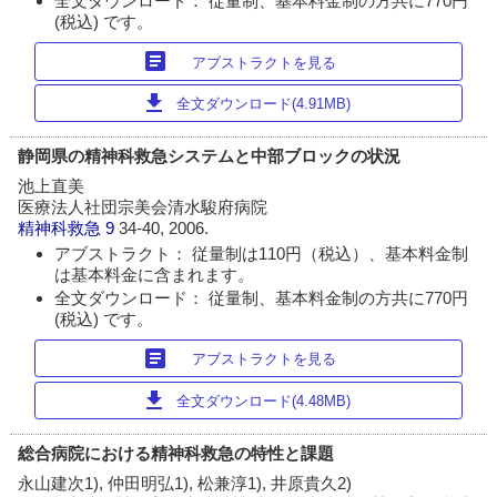
全文ダウンロード： 従量制、基本料金制の方共に770円
(税込) です。
article
アブストラクトを見る
download
全文ダウンロード(4.91MB)
静岡県の精神科救急システムと中部ブロックの状況
池上直美
医療法人社団宗美会清水駿府病院
精神科救急
9
34-40, 2006.
アブストラクト： 従量制は110円（税込）、基本料金制
は基本料金に含まれます。
全文ダウンロード： 従量制、基本料金制の方共に770円
(税込) です。
article
アブストラクトを見る
download
全文ダウンロード(4.48MB)
総合病院における精神科救急の特性と課題
永山建次1), 仲田明弘1), 松兼淳1), 井原貴久2)