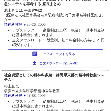
急システムを再考する 座長まとめ
池上直美1), 平田豊明2)
1)医療法人社団宗美会清水駿府病院, 2)千葉県精神科医療セン
ター
精神科救急
9
25-26, 2006.
アブストラクト： 従量制は110円（税込）、基本料金制
は基本料金に含まれます。
全文ダウンロード： 従量制、基本料金制の方共に121円
(税込) です。
article
アブストラクトを見る
download
全文ダウンロード(1.52MB)
社会資源としての精神科救急－静岡県東部の精神科救急シス
テム－
杉山直也
横浜市立大学医学部精神医学教室
精神科救急
9
27-33, 2006.
アブストラクト： 従量制は110円（税込）、基本料金制
は基本料金に含まれます。