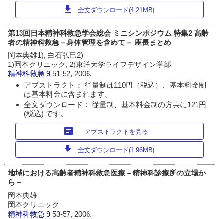
download
全文ダウンロード(4.21MB)
第13回日本精神科救急学会総会 ミニシンポジウム 特集2 高齢
者の精神科救急－身体管理を含めて－ 座長まとめ
岡本典雄1), 白石弘巳2)
1)岡本クリニック, 2)東洋大学ライフデザイン学部
精神科救急
9
51-52, 2006.
アブストラクト： 従量制は110円（税込）、基本料金制
は基本料金に含まれます。
全文ダウンロード： 従量制、基本料金制の方共に121円
(税込) です。
article
アブストラクトを見る
download
全文ダウンロード(1.96MB)
地域における高齢者精神科救急医療－精神科診療所の立場か
ら－
岡本典雄
岡本クリニック
精神科救急
9
53-57, 2006.