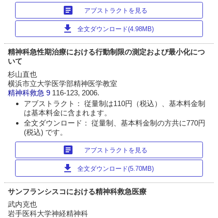
article
アブストラクトを見る
download
全文ダウンロード(4.98MB)
精神科急性期治療における行動制限の測定および最小化につ
いて
杉山直也
横浜市立大学医学部精神医学教室
精神科救急
9
116-123, 2006.
アブストラクト： 従量制は110円（税込）、基本料金制
は基本料金に含まれます。
全文ダウンロード： 従量制、基本料金制の方共に770円
(税込) です。
article
アブストラクトを見る
download
全文ダウンロード(5.70MB)
サンフランシスコにおける精神科救急医療
武内克也
岩手医科大学神経精神科