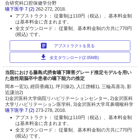
合研究科口腔保健学分野
嚥下医学
7 (2)
262-272, 2018.
アブストラクト： 従量制は110円（税込）、基本料金制
は基本料金に含まれます。
全文ダウンロード： 従量制、基本料金制の方共に770円
(税込) です。
article
アブストラクトを見る
download
全文ダウンロード(2.05MB)
当院における藤島式摂食嚥下障害グレード推定モデルを用い
た急性期脳卒中患者の嚥下能力の推定
岡本一宏1), 經田香織1), 坪川操2), 入江啓輔1), 三輪高喜3), 影
近謙治2)
1)金沢医科大学病院リハビリテーションセンター, 2)金沢医科
大学リハビリテーション医学科, 3)金沢医科大学耳鼻咽喉科学
嚥下医学
7 (2)
273-278, 2018.
アブストラクト： 従量制は110円（税込）、基本料金制
は基本料金に含まれます。
全文ダウンロード： 従量制、基本料金制の方共に770円
(税込) です。