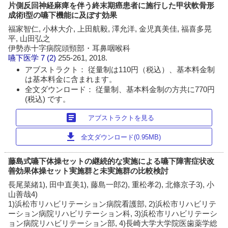
片側反回神経麻痺を伴う終末期癌患者に施行した甲状軟骨形
成術I型の嚥下機能に及ぼす効果
福家智仁, 小林大介, 上田航毅, 澤允洋, 金児真美佳, 福喜多晃
平, 山田弘之
伊勢赤十字病院頭頸部・耳鼻咽喉科
嚥下医学
7 (2)
255-261, 2018.
アブストラクト： 従量制は110円（税込）、基本料金制
は基本料金に含まれます。
全文ダウンロード： 従量制、基本料金制の方共に770円
(税込) です。
article
アブストラクトを見る
download
全文ダウンロード(0.95MB)
藤島式嚥下体操セットの継続的な実施による嚥下障害症状改
善効果体操セット実施群と未実施群の比較検討
長尾菜緒1), 田中直美1), 藤島一郎2), 重松孝2), 北條京子3), 小
山善哉4)
1)浜松市リハビリテーション病院看護部, 2)浜松市リハビリテ
ーション病院リハビリテーション科, 3)浜松市リハビリテーシ
ョン病院リハビリテーション部, 4)長崎大学大学院医歯薬学総