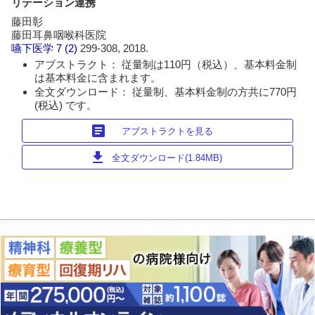
リテーション連携
藤田彰
藤田耳鼻咽喉科医院
嚥下医学
7 (2)
299-308, 2018.
アブストラクト： 従量制は110円（税込）、基本料金制
は基本料金に含まれます。
全文ダウンロード： 従量制、基本料金制の方共に770円
(税込) です。
article
アブストラクトを見る
download
全文ダウンロード(1.84MB)