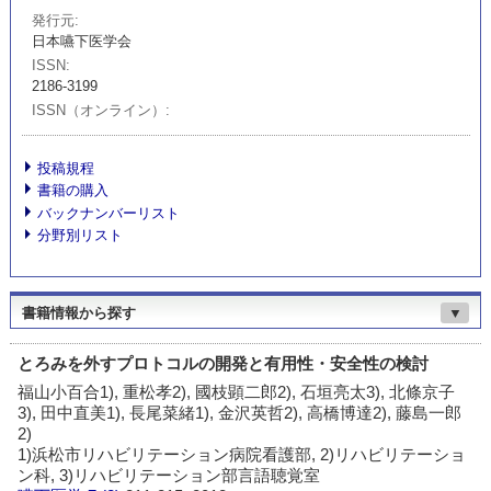
発行元
日本嚥下医学会
ISSN
2186-3199
ISSN（オンライン）
投稿規程
書籍の購入
バックナンバーリスト
分野別リスト
書籍情報から探す
▼
とろみを外すプロトコルの開発と有用性・安全性の検討
福山小百合1), 重松孝2), 國枝顕二郎2), 石垣亮太3), 北條京子
3), 田中直美1), 長尾菜緒1), 金沢英哲2), 高橋博達2), 藤島一郎
2)
1)浜松市リハビリテーション病院看護部, 2)リハビリテーショ
ン科, 3)リハビリテーション部言語聴覚室