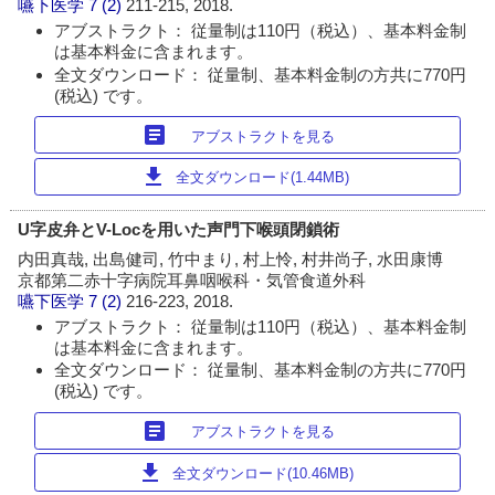
嚥下医学
7 (2)
211-215, 2018.
アブストラクト： 従量制は110円（税込）、基本料金制
は基本料金に含まれます。
全文ダウンロード： 従量制、基本料金制の方共に770円
(税込) です。
article
アブストラクトを見る
download
全文ダウンロード(1.44MB)
U字皮弁とV-Locを用いた声門下喉頭閉鎖術
内田真哉, 出島健司, 竹中まり, 村上怜, 村井尚子, 水田康博
京都第二赤十字病院耳鼻咽喉科・気管食道外科
嚥下医学
7 (2)
216-223, 2018.
アブストラクト： 従量制は110円（税込）、基本料金制
は基本料金に含まれます。
全文ダウンロード： 従量制、基本料金制の方共に770円
(税込) です。
article
アブストラクトを見る
download
全文ダウンロード(10.46MB)