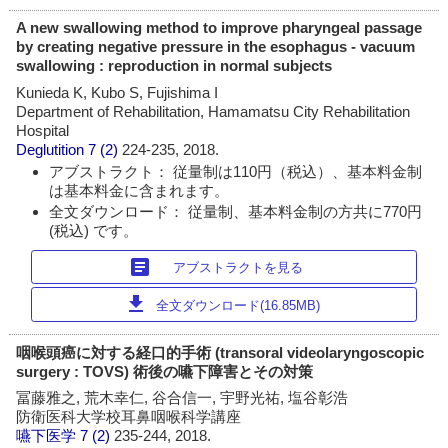
A new swallowing method to improve pharyngeal passage
by creating negative pressure in the esophagus - vacuum
swallowing : reproduction in normal subjects
Kunieda K, Kubo S, Fujishima I
Department of Rehabilitation, Hamamatsu City Rehabilitation
Hospital
Deglutition
7 (2)
224-235, 2018.
アブストラクト： 従量制は110円（税込）、基本料金制
は基本料金に含まれます。
全文ダウンロード： 従量制、基本料金制の方共に770円
(税込) です。
article
アブストラクトを見る
download
全文ダウンロード(16.85MB)
咽喉頭癌に対する経口的手術 (transoral videolaryngoscopic
surgery : TOVS) 術後の嚥下障害とその対策
冨藤雅之, 荒木幸仁, 谷合信一, 宇野光祐, 塩谷彰浩
防衛医科大学校耳鼻咽喉科学講座
嚥下医学
7 (2)
235-244, 2018.