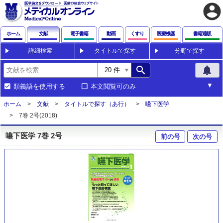
account_circle
ホーム
文献
電子書籍
動画
くすり
医療機器
書籍通販
詳細検索
タイトルで探す
分野で探す
search
notifications
類義語を使用する
本文閲覧可のみ
ホーム
文献
タイトルで探す（あ行）
嚥下医学
7巻 2号(2018)
嚥下医学 7巻 2号
前の号
次の号