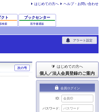
はじめての方へ
ヘルプ・お問い合わせ
ダクト
ブックセンター
器検索
医学書通販
notifications
アラート設定
はじめての方へ
次の号
個人／法人会員登録のご案内
lock
会員ログイン
ID
パスワード