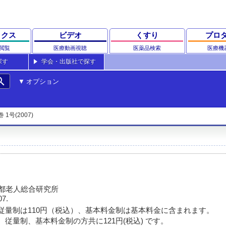
ックス
ビデオ
くすり
プロ
閲覧
医療動画視聴
医薬品検索
医療機
探す
学会・出版社で探す
rch
オプション
巻 1号(2007)
京都老人総合研究所
07.
従量制は110円（税込）、基本料金制は基本料金に含まれます。
 従量制、基本料金制の方共に121円(税込) です。