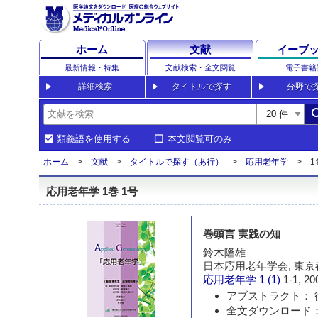
ホーム
文献
イーブ
最新情報・特集
文献検索・全文閲覧
電子書籍
詳細検索
タイトルで探す
分野で
sea
類義語を使用する
本文閲覧可のみ
ホーム
文献
タイトルで探す（あ行）
応用老年学
1
応用老年学 1巻 1号
巻頭言 実践の知
鈴木隆雄
日本応用老年学会, 東
応用老年学
1 (1)
1-1, 20
アブストラクト： 
全文ダウンロード：