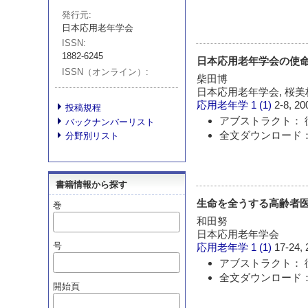
発行元
日本応用老年学会
ISSN
1882-6245
日本応用老年学会の使
ISSN（オンライン）
柴田博
日本応用老年学会, 桜
応用老年学
1 (1)
2-8, 20
投稿規程
アブストラクト： 
バックナンバーリスト
全文ダウンロード：
分野別リスト
書籍情報から探す
生命を全うする高齢者医
巻
和田努
日本応用老年学会
号
応用老年学
1 (1)
17-24, 
アブストラクト： 
全文ダウンロード：
開始頁