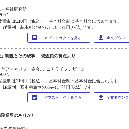
老人福祉研究所
2007.
従量制は110円（税込）、基本料金制は基本料金に含まれます。
 従量制、基本料金制の方共に121円(税込) です。
article
download
アブストラクトを見る
全文ダウンロー
」制度とその現状 ―調査員の視点より―
ケアマネジャー協会, シニアライフデザイン
2007.
従量制は110円（税込）、基本料金制は基本料金に含まれます。
 従量制、基本料金制の方共に121円(税込) です。
article
download
アブストラクトを見る
全文ダウンロー
保険業界のありかた
社会老年学研究所