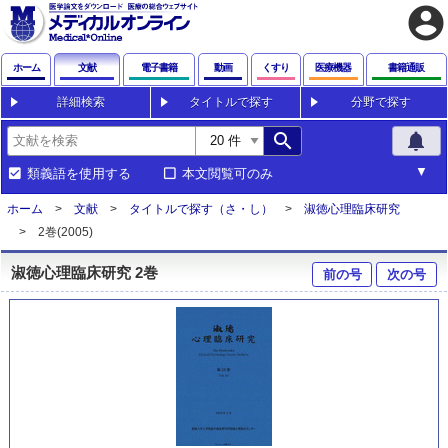
account_circle
ホーム
文献
電子書籍
動画
くすり
医療機器
書籍通販
詳細検索
タイトルで探す
分野で探す
search
notifications
類義語を使用する
本文閲覧可のみ
ホーム
文献
タイトルで探す（さ・し）
淑徳心理臨床研究
2巻(2005)
淑徳心理臨床研究 2巻
前の号
次の号