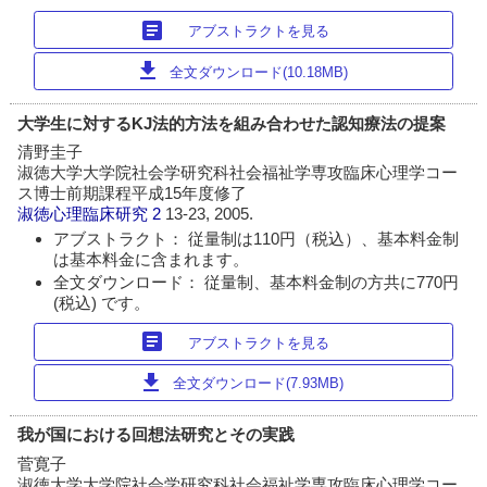
article
アブストラクトを見る
download
全文ダウンロード(10.18MB)
大学生に対するKJ法的方法を組み合わせた認知療法の提案
清野圭子
淑徳大学大学院社会学研究科社会福祉学専攻臨床心理学コー
ス博士前期課程平成15年度修了
淑徳心理臨床研究
2
13-23, 2005.
アブストラクト： 従量制は110円（税込）、基本料金制
は基本料金に含まれます。
全文ダウンロード： 従量制、基本料金制の方共に770円
(税込) です。
article
アブストラクトを見る
download
全文ダウンロード(7.93MB)
我が国における回想法研究とその実践
菅寛子
淑徳大学大学院社会学研究科社会福祉学専攻臨床心理学コー