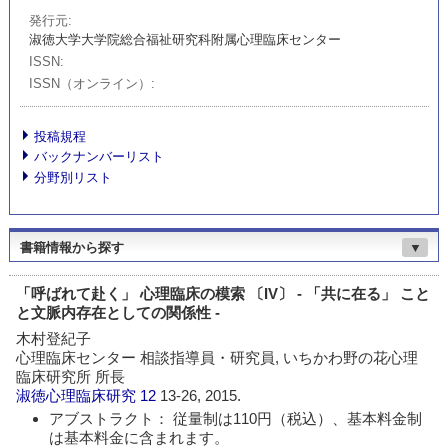
発行元
淑徳大学大学院総合福祉研究科附属心理臨床センター
ISSN
ISSN（オンライン）
投稿規程
バックナンバーリスト
分野別リスト
書籍情報から探す
▼
「呼ばれて赴く」 心理臨床の模索 〔IV〕 - 「共に在る」 こと
と文脈内存在としての関係性 -
木村登紀子
心理臨床センター 相談指導員・研究員, いちかわ野の花心理
臨床研究所 所長
淑徳心理臨床研究
12
13-26, 2015.
アブストラクト： 従量制は110円（税込）、基本料金制
は基本料金に含まれます。