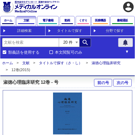
account_circle
ホーム
文献
電子書籍
動画
くすり
医療機器
書籍通販
詳細検索
タイトルで探す
分野で探す
search
notifications
類義語を使用する
本文閲覧可のみ
ホーム
文献
タイトルで探す（さ・し）
淑徳心理臨床研究
12巻(2015)
淑徳心理臨床研究 12巻 - 号
前の号
次の号