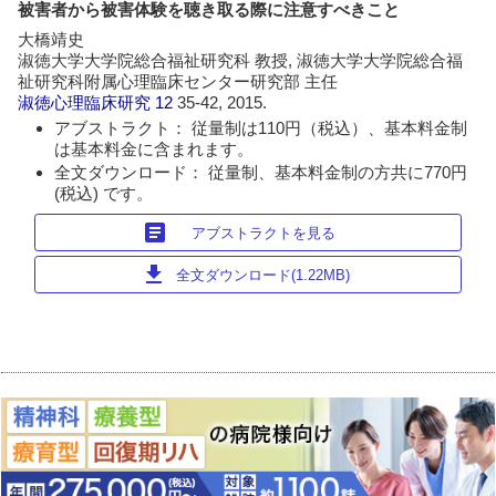
被害者から被害体験を聴き取る際に注意すべきこと
大橋靖史
淑徳大学大学院総合福祉研究科 教授, 淑徳大学大学院総合福
祉研究科附属心理臨床センター研究部 主任
淑徳心理臨床研究
12
35-42, 2015.
アブストラクト： 従量制は110円（税込）、基本料金制
は基本料金に含まれます。
全文ダウンロード： 従量制、基本料金制の方共に770円
(税込) です。
article
アブストラクトを見る
download
全文ダウンロード(1.22MB)