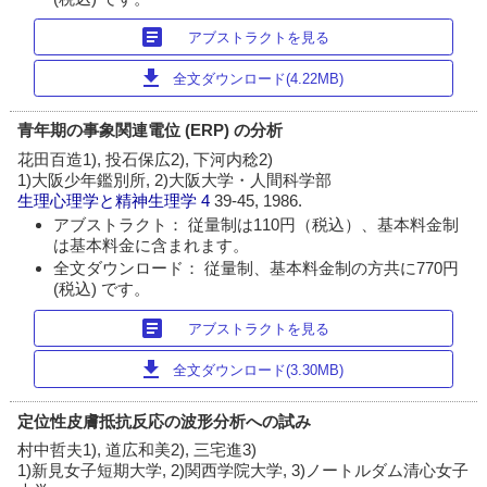
article
アブストラクトを見る
download
全文ダウンロード(4.22MB)
青年期の事象関連電位 (ERP) の分析
花田百造1), 投石保広2), 下河内稔2)
1)大阪少年鑑別所, 2)大阪大学・人間科学部
生理心理学と精神生理学
4
39-45, 1986.
アブストラクト： 従量制は110円（税込）、基本料金制
は基本料金に含まれます。
全文ダウンロード： 従量制、基本料金制の方共に770円
(税込) です。
article
アブストラクトを見る
download
全文ダウンロード(3.30MB)
定位性皮膚抵抗反応の波形分析への試み
村中哲夫1), 道広和美2), 三宅進3)
1)新見女子短期大学, 2)関西学院大学, 3)ノートルダム清心女子