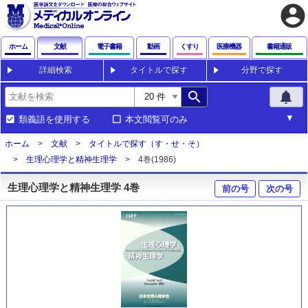
account_circle
ホーム
文献
電子書籍
動画
くすり
医療機器
書籍通販
詳細検索
タイトルで探す
分野で探す
search
notifications
類義語を使用する
本文閲覧可のみ
ホーム
文献
タイトルで探す（す・せ・そ）
生理心理学と精神生理学
4巻(1986)
生理心理学と精神生理学 4巻
前の号
次の号