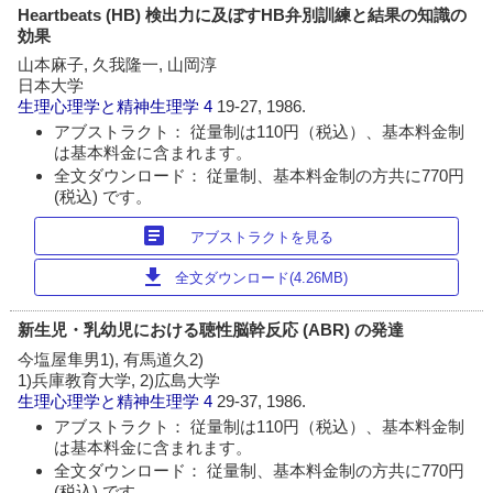
Heartbeats (HB) 検出力に及ぼすHB弁別訓練と結果の知識の
効果
山本麻子, 久我隆一, 山岡淳
日本大学
生理心理学と精神生理学
4
19-27, 1986.
アブストラクト： 従量制は110円（税込）、基本料金制
は基本料金に含まれます。
全文ダウンロード： 従量制、基本料金制の方共に770円
(税込) です。
article
アブストラクトを見る
download
全文ダウンロード(4.26MB)
新生児・乳幼児における聴性脳幹反応 (ABR) の発達
今塩屋隼男1), 有馬道久2)
1)兵庫教育大学, 2)広島大学
生理心理学と精神生理学
4
29-37, 1986.
アブストラクト： 従量制は110円（税込）、基本料金制
は基本料金に含まれます。
全文ダウンロード： 従量制、基本料金制の方共に770円
(税込) です。