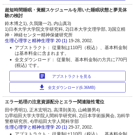
超短時間睡眠・覚醒スケジュールを用いた睡眠状態と夢見体
験の検討
鈴木博之1), 久我隆一2), 内山真3)
1)日本大学大学院文学研究科, 2)日本大学文理学部, 3)国立精
神・神経センター精神保健研究所
生理心理学と精神生理学
20 (1)
19-28, 2002.
アブストラクト： 従量制は110円（税込）、基本料金制
は基本料金に含まれます。
全文ダウンロード： 従量制、基本料金制の方共に770円
(税込) です。
article
アブストラクトを見る
download
全文ダウンロード(6.36MB)
エラー処理の注意資源配分とエラー関連陰性電位
田中秀明1), 正木宏明2), 高澤則美3), 山崎勝男4)
1)早稲田大学大学院人間科学研究科, 2)日本学術振興会, 3)科学
警察研究所, 4)早稲田大学人間科学部
生理心理学と精神生理学
20 (1)
29-37, 2002.
アブストラクト： 従量制は110円（税込）、基本料金制