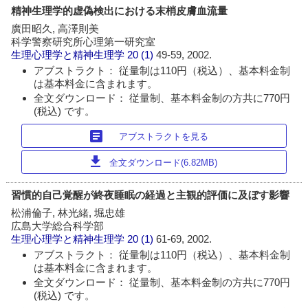
精神生理学的虚偽検出における末梢皮膚血流量
廣田昭久, 高澤則美
科学警察研究所心理第一研究室
生理心理学と精神生理学
20 (1)
49-59, 2002.
アブストラクト： 従量制は110円（税込）、基本料金制
は基本料金に含まれます。
全文ダウンロード： 従量制、基本料金制の方共に770円
(税込) です。
article
アブストラクトを見る
download
全文ダウンロード(6.82MB)
習慣的自己覚醒が終夜睡眠の経過と主観的評価に及ぼす影響
松浦倫子, 林光緒, 堀忠雄
広島大学総合科学部
生理心理学と精神生理学
20 (1)
61-69, 2002.
アブストラクト： 従量制は110円（税込）、基本料金制
は基本料金に含まれます。
全文ダウンロード： 従量制、基本料金制の方共に770円
(税込) です。