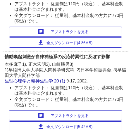
アブストラクト： 従量制は110円（税込）、基本料金制
は基本料金に含まれます。
全文ダウンロード： 従量制、基本料金制の方共に770円
(税込) です。
article
アブストラクトを見る
download
全文ダウンロード(4.86MB)
情動喚起刺激が自律神経系の反応特異性に及ぼす影響
本多麻子1), 正木宏明2), 山崎勝男3)
1)早稲田大学大学院人間科学研究科, 2)日本学術振興会, 3)早稲
田大学人間科学部
生理心理学と精神生理学
20 (1)
9-17, 2002.
アブストラクト： 従量制は110円（税込）、基本料金制
は基本料金に含まれます。
全文ダウンロード： 従量制、基本料金制の方共に770円
(税込) です。
article
アブストラクトを見る
download
全文ダウンロード(5.42MB)