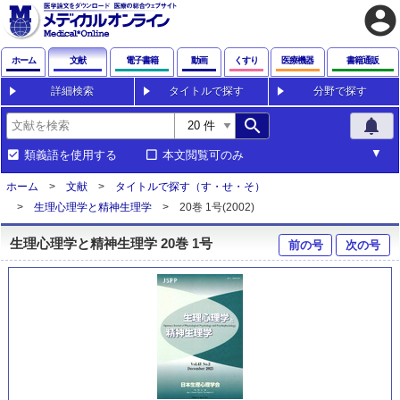
account_circle
ホーム
文献
電子書籍
動画
くすり
医療機器
書籍通販
詳細検索
タイトルで探す
分野で探す
search
notifications
類義語を使用する
本文閲覧可のみ
ホーム
文献
タイトルで探す（す・せ・そ）
生理心理学と精神生理学
20巻 1号(2002)
生理心理学と精神生理学 20巻 1号
前の号
次の号