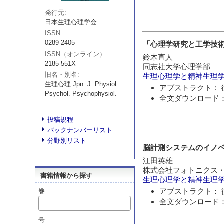
発行元
日本生理心理学会
ISSN
0289-2405
「心理学研究と工学技術
ISSN（オンライン）
鈴木直人
2185-551X
同志社大学心理学部
旧名・別名
生理心理学と精神生理
生理心理 Jpn. J. Physiol.
アブストラクト： 
Psychol. Psychophysiol.
全文ダウンロード：
投稿規程
バックナンバーリスト
分野別リスト
脳計測システムのイノ
江田英雄
株式会社フォトニクス・
書籍情報から探す
生理心理学と精神生理
アブストラクト： 
巻
全文ダウンロード：
号