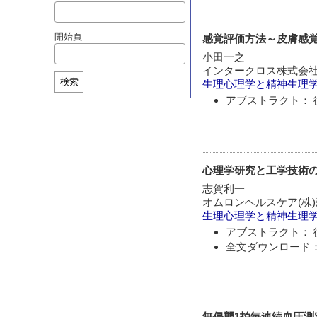
開始頁
感覚評価方法～皮膚感
小田一之
インタークロス株式会
検索
生理心理学と精神生理
アブストラクト： 
心理学研究と工学技術
志賀利一
オムロンヘルスケア(株
生理心理学と精神生理
アブストラクト： 
全文ダウンロード：
無侵襲1拍毎連続血圧測定