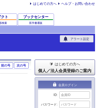
はじめての方へ
ヘルプ・お問い合わせ
ダクト
ブックセンター
器検索
医学書通販
notifications
アラート設定
はじめての方へ
前の号
次の号
個人／法人会員登録のご案内
lock
会員ログイン
ID
パスワード