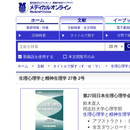
ホーム
文献
イーブ
最新情報・特集
文献検索・全文閲覧
電子書籍
詳細検索
タイトルで探す
分野で
sea
類義語を使用する
本文閲覧可のみ
ホーム
文献
タイトルで探す（す・せ・そ）
生理心理学
生理心理学と精神生理学 27巻 2号
第27回日本生理心理学
鈴木直人
同志社大学心理学部
生理心理学と精神生理
アブストラクト： 
全文ダウンロード：