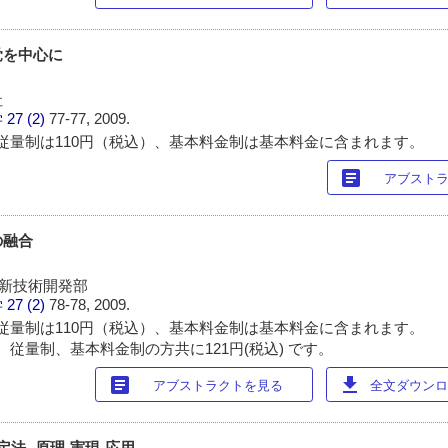
覚を中心に
社
学
27 (2)
77-77, 2009.
従量制は110円（税込）、基本料金制は基本料金に含まれます。
article
アブスト
の融合
)新技術開発部
学
27 (2)
78-78, 2009.
従量制は110円（税込）、基本料金制は基本料金に含まれます。
 従量制、基本料金制の方共に121円(税込) です。
article
download
アブストラクトを見る
全文ダウンロー
法 -原理-実現-応用-