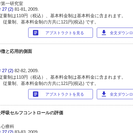
学第一研究室
学
27 (2)
81-81, 2009.
従量制は110円（税込）、基本料金制は基本料金に含まれます。
 従量制、基本料金制の方共に121円(税込) です。
article
download
アブストラクトを見る
全文ダウンロー
特徴と応用的側面
学
27 (2)
82-82, 2009.
従量制は110円（税込）、基本料金制は基本料金に含まれます。
 従量制、基本料金制の方共に121円(税込) です。
article
download
アブストラクトを見る
全文ダウンロー
た呼吸セルフコントロールの評価
ス心療科
学
27 (2)
83-83, 2009.