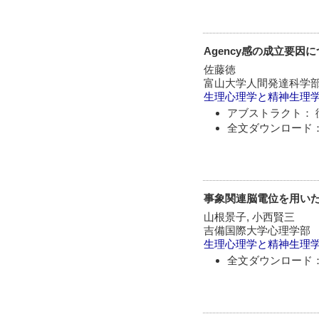
Agency感の成立要因
佐藤徳
富山大学人間発達科学
生理心理学と精神生理
アブストラクト： 
全文ダウンロード：
事象関連脳電位を用いた
山根景子, 小西賢三
吉備国際大学心理学部
生理心理学と精神生理
全文ダウンロード：