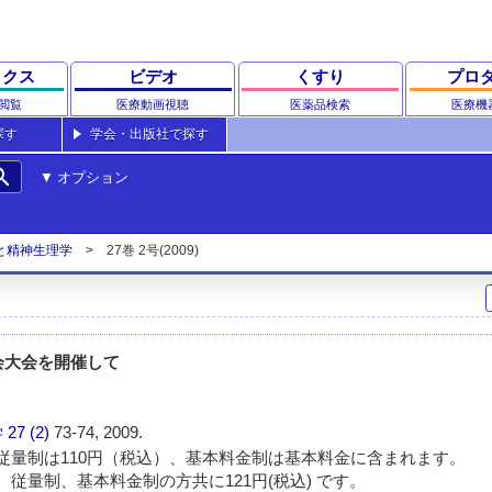
ックス
ビデオ
くすり
プロ
閲覧
医療動画視聴
医薬品検索
医療機
探す
学会・出版社で探す
rch
オプション
と精神生理学
27巻 2号(2009)
会大会を開催して
学
27 (2)
73-74, 2009.
従量制は110円（税込）、基本料金制は基本料金に含まれます。
 従量制、基本料金制の方共に121円(税込) です。