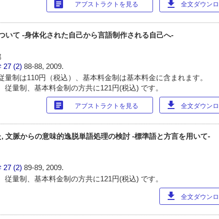
article
download
アブストラクトを見る
全文ダウンロー
について -身体化された自己から言語制作される自己へ-
部
学
27 (2)
88-88, 2009.
従量制は110円（税込）、基本料金制は基本料金に含まれます。
 従量制、基本料金制の方共に121円(税込) です。
article
download
アブストラクトを見る
全文ダウンロー
, 文脈からの意味的逸脱単語処理の検討 -標準語と方言を用いて-
学
27 (2)
89-89, 2009.
 従量制、基本料金制の方共に121円(税込) です。
download
全文ダウンロー