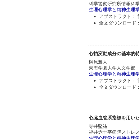
科学警察研究所情報科
生理心理学と精神生理
アブストラクト： 
全文ダウンロード：
心拍変動成分の基本的
榊原雅人
東海学園大学人文学部
生理心理学と精神生理
アブストラクト： 
全文ダウンロード：
心臓血管系指標を用い
寺井堅祐
福井赤十字病院ストレ
生理心理学と精神生理