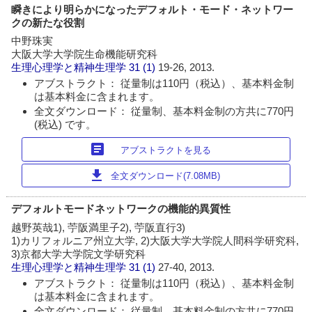
瞬きにより明らかになったデフォルト・モード・ネットワー
クの新たな役割
中野珠実
大阪大学大学院生命機能研究科
生理心理学と精神生理学
31 (1)
19-26, 2013.
アブストラクト： 従量制は110円（税込）、基本料金制
は基本料金に含まれます。
全文ダウンロード： 従量制、基本料金制の方共に770円
(税込) です。
article
アブストラクトを見る
download
全文ダウンロード(7.08MB)
デフォルトモードネットワークの機能的異質性
越野英哉1), 苧阪満里子2), 苧阪直行3)
1)カリフォルニア州立大学, 2)大阪大学大学院人間科学研究科,
3)京都大学大学院文学研究科
生理心理学と精神生理学
31 (1)
27-40, 2013.
アブストラクト： 従量制は110円（税込）、基本料金制
は基本料金に含まれます。
全文ダウンロード： 従量制、基本料金制の方共に770円