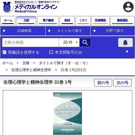
account_circle
ホーム
文献
電子書籍
動画
くすり
医療機器
書籍通販
詳細検索
タイトルで探す
分野で探す
search
notifications
類義語を使用する
本文閲覧可のみ
ホーム
文献
タイトルで探す（す・せ・そ）
生理心理学と精神生理学
31巻 1号(2013)
生理心理学と精神生理学 31巻 1号
前の号
次の号