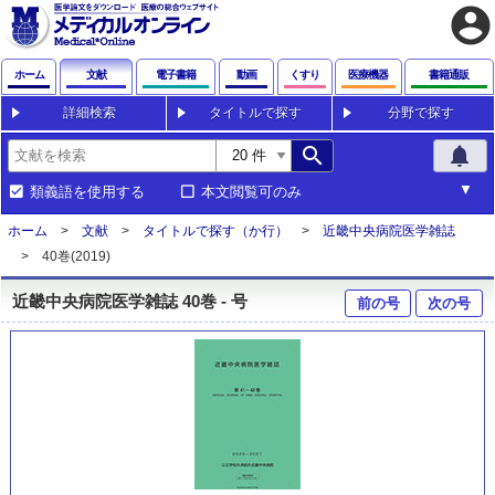
account_circle
ホーム
文献
電子書籍
動画
くすり
医療機器
書籍通販
詳細検索
タイトルで探す
分野で探す
search
notifications
類義語を使用する
本文閲覧可のみ
ホーム
文献
タイトルで探す（か行）
近畿中央病院医学雑誌
40巻(2019)
近畿中央病院医学雑誌 40巻 - 号
前の号
次の号