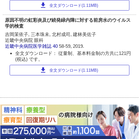
download
全文ダウンロード(1.11MB)
原因不明の虹彩炎及び続発緑内障に対する前房水のウイルス
学的検査
吉岡茉依子, 三本珠未, 北村成司, 建林美佐子
近畿中央病院 眼科
近畿中央病院医学雑誌
40
58-59, 2019.
全文ダウンロード： 従量制、基本料金制の方共に121円
(税込) です。
download
全文ダウンロード(1.11MB)