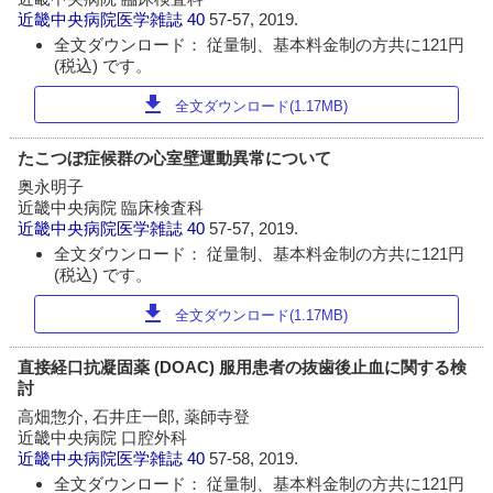
近畿中央病院医学雑誌
40
57-57, 2019.
全文ダウンロード： 従量制、基本料金制の方共に121円
(税込) です。
download
全文ダウンロード(1.17MB)
たこつぼ症候群の心室壁運動異常について
奥永明子
近畿中央病院 臨床検査科
近畿中央病院医学雑誌
40
57-57, 2019.
全文ダウンロード： 従量制、基本料金制の方共に121円
(税込) です。
download
全文ダウンロード(1.17MB)
直接経口抗凝固薬 (DOAC) 服用患者の抜歯後止血に関する検
討
高畑惣介, 石井庄一郎, 薬師寺登
近畿中央病院 口腔外科
近畿中央病院医学雑誌
40
57-58, 2019.
全文ダウンロード： 従量制、基本料金制の方共に121円