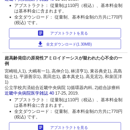
アブストラクト： 従量制は110円（税込）、基本料金制
は基本料金に含まれます。
全文ダウンロード： 従量制、基本料金制の方共に770円
(税込) です。
article
アブストラクトを見る
download
全文ダウンロード(1.30MB)
超高齢発症の原発性アミロイドーシスが疑われた心不全の一
例
宮崎暁人1), 大嶋有一1), 高伸介1), 林済亨1), 東谷典史1), 高島
聡士1), 平源善宗1), 黒田忠1), 森本真史1), 高見宏2), 和泉匡洋
1)
公立学校共済組合近畿中央病院 1)循環器内科, 2)総合診療科
近畿中央病院医学雑誌
40
17-25, 2019.
アブストラクト： 従量制は110円（税込）、基本料金制
は基本料金に含まれます。
全文ダウンロード： 従量制、基本料金制の方共に770円
(税込) です。
article
アブストラクトを見る