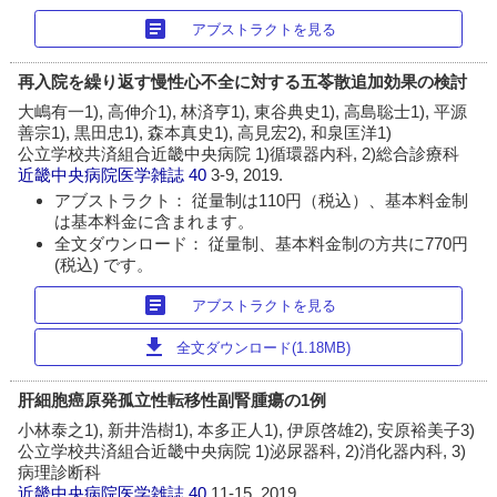
article
アブストラクトを見る
再入院を繰り返す慢性心不全に対する五苓散追加効果の検討
大嶋有一1), 高伸介1), 林済亨1), 東谷典史1), 高島聡士1), 平源
善宗1), 黒田忠1), 森本真史1), 高見宏2), 和泉匡洋1)
公立学校共済組合近畿中央病院 1)循環器内科, 2)総合診療科
近畿中央病院医学雑誌
40
3-9, 2019.
アブストラクト： 従量制は110円（税込）、基本料金制
は基本料金に含まれます。
全文ダウンロード： 従量制、基本料金制の方共に770円
(税込) です。
article
アブストラクトを見る
download
全文ダウンロード(1.18MB)
肝細胞癌原発孤立性転移性副腎腫瘍の1例
小林泰之1), 新井浩樹1), 本多正人1), 伊原啓雄2), 安原裕美子3)
公立学校共済組合近畿中央病院 1)泌尿器科, 2)消化器内科, 3)
病理診断科
近畿中央病院医学雑誌
40
11-15, 2019.