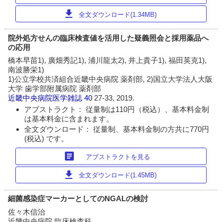
download
全文ダウンロード(1.34MB)
院外処方せんの臨床検査値を活用した疑義照会と採用薬品へ
の応用
橋本早苗1), 廣畑秀記1), 浦川龍太2), 井上貴子1), 福田英克1),
南波勝栄1)
1)公立学校共済組合近畿中央病院 薬剤部, 2)国立大学法人大阪
大学 歯学部附属病院 薬剤部
近畿中央病院医学雑誌
40
27-33, 2019.
アブストラクト： 従量制は110円（税込）、基本料金制
は基本料金に含まれます。
全文ダウンロード： 従量制、基本料金制の方共に770円
(税込) です。
article
アブストラクトを見る
download
全文ダウンロード(1.45MB)
細菌感染症マーカーとしてのNGALの検討
佐々木信治
近畿中央病院 臨床検査科