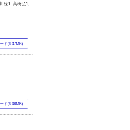
川稔1, 高橋弘1,
ド(6.37MB)
ド(6.06MB)