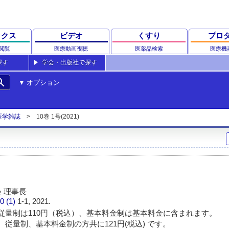
ックス
ビデオ
くすり
プロ
閲覧
医療動画視聴
医薬品検索
医療機
探す
学会・出版社で探す
rch
オプション
医学雑誌
10巻 1号(2021)
 理事長
0 (1)
1-1, 2021.
従量制は110円（税込）、基本料金制は基本料金に含まれます。
 従量制、基本料金制の方共に121円(税込) です。