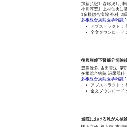
加藤弘記1, 森琢児1, 川端
小川淳宏1, 上村佳央1, 
1多根総合病院 外科, 2
多根総合病院医学雑誌
1
アブストラクト： 
全文ダウンロード：
後腹膜鏡下腎部分切除
豊島優多, 吉田貴法, 溝
多根総合病院 泌尿器科
多根総合病院医学雑誌
1
アブストラクト： 
全文ダウンロード：
当院における乳がん検
國下文子, 檀上輝, 吉岡