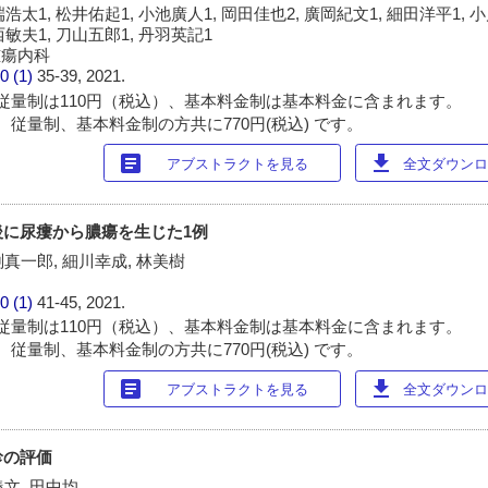
浩太1, 松井佑起1, 小池廣人1, 岡田佳也2, 廣岡紀文1, 細田洋平1, 小
西敏夫1, 刀山五郎1, 丹羽英記1
腫瘍内科
0 (1)
35-39, 2021.
従量制は110円（税込）、基本料金制は基本料金に含まれます。
 従量制、基本料金制の方共に770円(税込) です。
article
download
アブストラクトを見る
全文ダウンロー
後に尿瘻から膿瘍を生じた1例
渕真一郎, 細川幸成, 林美樹
0 (1)
41-45, 2021.
従量制は110円（税込）、基本料金制は基本料金に含まれます。
 従量制、基本料金制の方共に770円(税込) です。
article
download
アブストラクトを見る
全文ダウンロー
診の評価
義文, 田中均