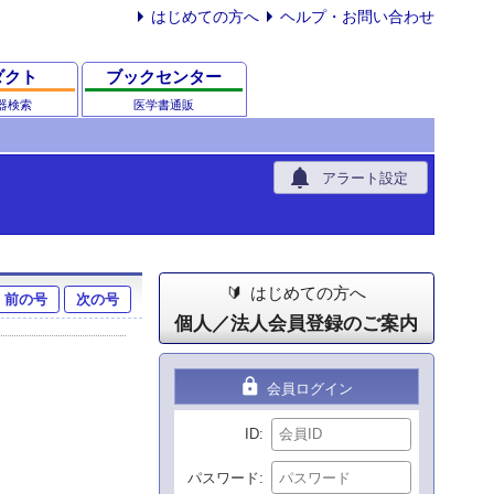
はじめての方へ
ヘルプ・お問い合わせ
ダクト
ブックセンター
器検索
医学書通販
notifications
アラート設定
はじめての方へ
前の号
次の号
個人／法人会員登録のご案内
lock
会員ログイン
ID
パスワード