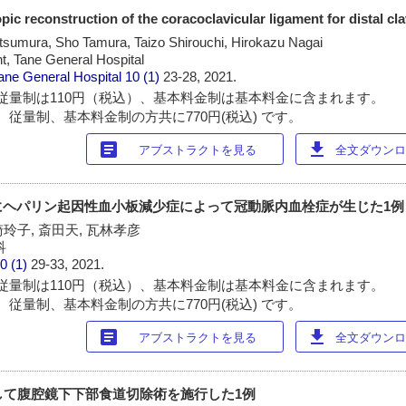
pic reconstruction of the coracoclavicular ligament for distal cla
atsumura, Sho Tamura, Taizo Shirouchi, Hirokazu Nagai
, Tane General Hospital
ane General Hospital
10 (1)
23-28, 2021.
従量制は110円（税込）、基本料金制は基本料金に含まれます。
 従量制、基本料金制の方共に770円(税込) です。
article
download
アブストラクトを見る
全文ダウンロー
にヘパリン起因性血小板減少症によって冠動脈内血栓症が生じた1例
崎玲子, 斎田天, 瓦林孝彦
科
0 (1)
29-33, 2021.
従量制は110円（税込）、基本料金制は基本料金に含まれます。
 従量制、基本料金制の方共に770円(税込) です。
article
download
アブストラクトを見る
全文ダウンロー
に対して腹腔鏡下下部食道切除術を施行した1例