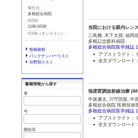
発行元
多根総合病院
ISSN
2186-6538
当院における眼内レン
ISSN（オンライン）
三島雅, 木下太賀, 福岡
多根記念眼科病院
多根総合病院医学雑誌
1
投稿規程
アブストラクト： 
バックナンバーリスト
全文ダウンロード：
分野別リスト
書籍情報から探す
強度変調放射線治療 (I
巻
中坂優太, 川守田龍, 中
多根総合病院 医療技術
多根総合病院医学雑誌
1
号
アブストラクト： 
全文ダウンロード：
開始頁