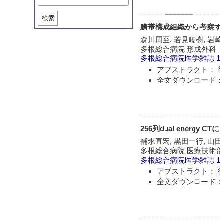
検索
臍帯構成組織から考察
森川周至, 若見暁樹, 岩
多根総合病院 形成外科
多根総合病院医学雑誌
1
アブストラクト： 
全文ダウンロード：
256列dual ener
補永直宏, 黒田一行, 山田
多根総合病院 医療技術
多根総合病院医学雑誌
1
アブストラクト： 
全文ダウンロード：