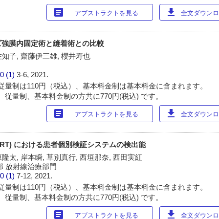
article
download
アブストラクトを見る
全文ダウンロー
ズ強膜内固定術と縫着術との比較
佐知子, 齋藤伊三雄, 櫻井寿也
0 (1)
3-6, 2021.
従量制は110円（税込）、基本料金制は基本料金に含まれます。
 従量制、基本料金制の方共に770円(税込) です。
article
download
アブストラクトを見る
全文ダウンロー
MRT) における患者個別検証システムの検出能
原隆太, 岸本瞬, 草別真行, 西垣那奈, 西田実紅
部 放射線治療部門
0 (1)
7-12, 2021.
従量制は110円（税込）、基本料金制は基本料金に含まれます。
 従量制、基本料金制の方共に770円(税込) です。
article
download
アブストラクトを見る
全文ダウンロー