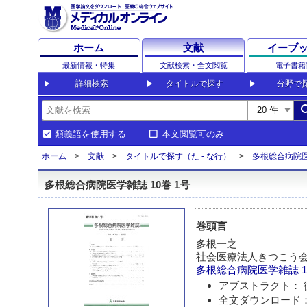
ホーム
文献
イーブ
最新情報・特集
文献検索・全文閲覧
電子書籍
詳細検索
タイトルで探す
分野で
sea
類義語を使用する
本文閲覧可のみ
ホーム
文献
タイトルで探す（た - な行）
多根総合病院
多根総合病院医学雑誌 10巻 1号
巻頭言
多根一之
社会医療法人きつこう会
多根総合病院医学雑誌
1
アブストラクト： 
全文ダウンロード：