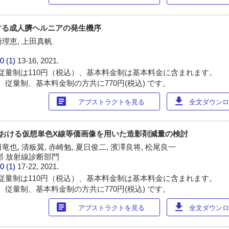
する成人臍ヘルニアの発生機序
崎理恵, 上田真帆
0 (1)
13-16, 2021.
従量制は110円（税込）、基本料金制は基本料金に含まれます。
 従量制、基本料金制の方共に770円(税込) です。
article
download
アブストラクトを見る
全文ダウンロー
gy CTにおける仮想単色X線等価画像を用いた造影剤減量の検討
竜也, 清板翼, 赤崎勉, 夏日俊二, 濱澤良将, 松尾良一
部 放射線診断部門
0 (1)
17-22, 2021.
従量制は110円（税込）、基本料金制は基本料金に含まれます。
 従量制、基本料金制の方共に770円(税込) です。
article
download
アブストラクトを見る
全文ダウンロー