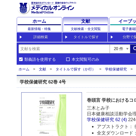
ホーム
文献
イーブ
最新情報・特集
文献検索・全文閲覧
電子書籍
詳細検索
タイトルで探す
分野で
sea
類義語を使用する
本文閲覧可のみ
ホーム
文献
タイトルで探す（か行）
学校保健研究
学校保健研究 62巻 4号
巻頭言 学校におけるコ
三木とみ子
日本健康相談活動学会
学校保健研究
62 (4)
224
アブストラクト： 
全文ダウンロード：