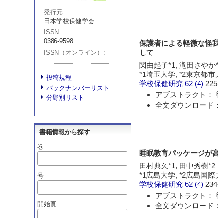
発行元
日本学校保健学会
ISSN
0386-9598
保護者による軽微な怪我
して
ISSN（オンライン）
関由起子*1, 滝田さやか*
*1埼玉大学, *2東京
投稿規程
学校保健研究
62 (4)
225
バックナンバーリスト
アブストラクト： 
分野別リスト
全文ダウンロード：
書籍情報から探す
巻
睡眠教育パッケージが高
田村典久*1, 田中秀樹*2
*1広島大学, *2広島国
号
学校保健研究
62 (4)
234
アブストラクト： 
開始頁
全文ダウンロード：