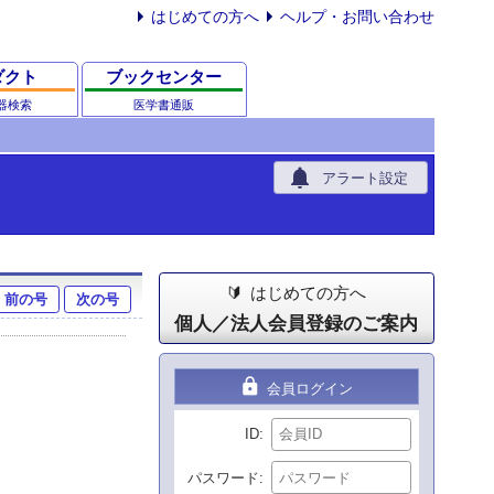
はじめての方へ
ヘルプ・お問い合わせ
ダクト
ブックセンター
器検索
医学書通販
notifications
アラート設定
はじめての方へ
前の号
次の号
個人／法人会員登録のご案内
lock
会員ログイン
ID
パスワード