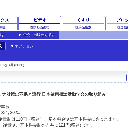
ックス
ビデオ
くすり
プロ
閲覧
医療動画視聴
医薬品検索
医療機
探す
学会・出版社で探す
rch
オプション
62巻 4号(2020)
ロナ対策の不易と流行 日本健康相談活動学会の取り組み
理事長
-224, 2020.
従量制は110円（税込）、基本料金制は基本料金に含まれます。
 従量制、基本料金制の方共に121円(税込) です。