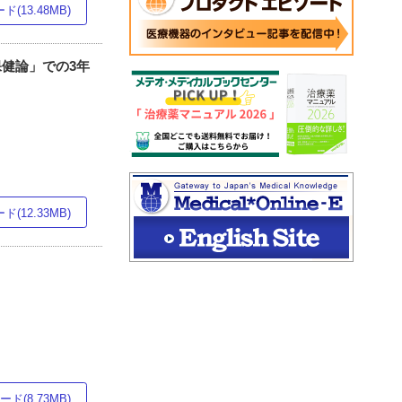
(13.48MB)
学校保健論」での3年
(12.33MB)
ド(8.73MB)