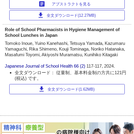
article
アブストラクトを見る
download
全文ダウンロード(12.27MB)
Role of School Pharmacists in Hygiene Management of
School Lunches in Japan
Tomoko Inoue, Yuino Kanehashi, Tetsuya Yamada, Kazumaru
Yamaguchi, Rika Shimeno, Kouji Tominaga, Noriko Hatanaka,
Masafumi Toyomi, Akiyoshi Muramatsu, Kunihiko Kitagaki
Japanese Journal of School Health
66 (2)
117-117, 2024.
全文ダウンロード： 従量制、基本料金制の方共に121円
(税込) です。
download
全文ダウンロード(1.62MB)