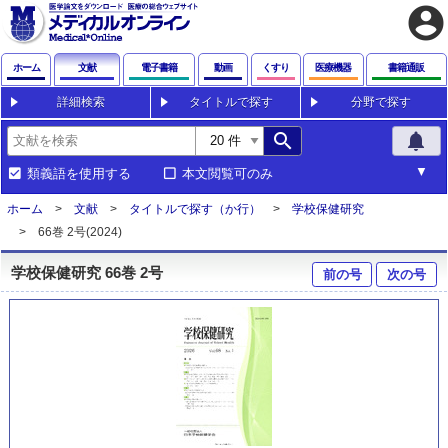
account_circle
ホーム
文献
電子書籍
動画
くすり
医療機器
書籍通販
詳細検索
タイトルで探す
分野で探す
search
notifications
類義語を使用する
本文閲覧可のみ
ホーム
文献
タイトルで探す（か行）
学校保健研究
66巻 2号(2024)
学校保健研究 66巻 2号
前の号
次の号