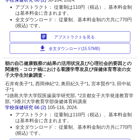
アブストラクト： 従量制は110円（税込）、基本料金制
は基本料金に含まれます。
全文ダウンロード： 従量制、基本料金制の方共に770円
(税込) です。
article
アブストラクトを見る
download
全文ダウンロード(15.57MB)
朝の自己健康観察の結果の活用状況及び心理社会的要因との
関連性 - コロナ禍における看護学専攻及び保健体育専攻の女
子大学生対象調査 -
石井有美子*1, 西岡伸紀*2, 奥田紀久子*1, 宮本賢作*3, 田中祐
子*1
*1徳島大学大学院医歯薬学研究部, *2京都女子大学発達教育学
部, *3香川大学教育学部保健体育科講座
学校保健研究
66 (2)
105-116, 2024.
アブストラクト： 従量制は110円（税込）、基本料金制
は基本料金に含まれます。
全文ダウンロード： 従量制、基本料金制の方共に770円
(税込) です。