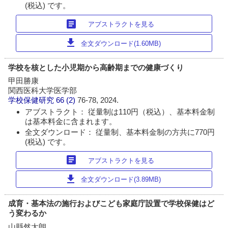
(税込) です。
article
アブストラクトを見る
download
全文ダウンロード(1.60MB)
学校を核とした小児期から高齢期までの健康づくり
甲田勝康
関西医科大学医学部
学校保健研究
66 (2)
76-78, 2024.
アブストラクト： 従量制は110円（税込）、基本料金制
は基本料金に含まれます。
全文ダウンロード： 従量制、基本料金制の方共に770円
(税込) です。
article
アブストラクトを見る
download
全文ダウンロード(3.89MB)
成育・基本法の施行およびこども家庭庁設置で学校保健はど
う変わるか
山縣然太朗