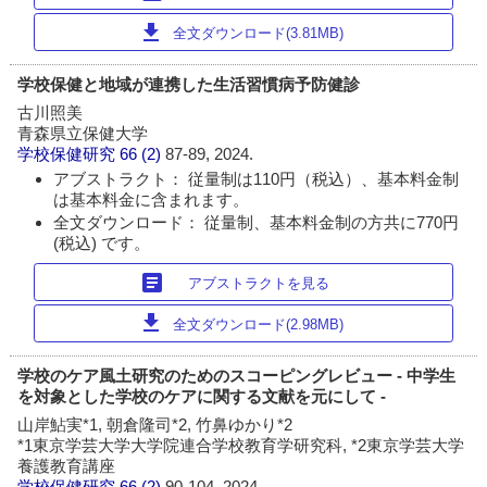
download
全文ダウンロード(3.81MB)
学校保健と地域が連携した生活習慣病予防健診
古川照美
青森県立保健大学
学校保健研究
66 (2)
87-89, 2024.
アブストラクト： 従量制は110円（税込）、基本料金制
は基本料金に含まれます。
全文ダウンロード： 従量制、基本料金制の方共に770円
(税込) です。
article
アブストラクトを見る
download
全文ダウンロード(2.98MB)
学校のケア風土研究のためのスコーピングレビュー - 中学生
を対象とした学校のケアに関する文献を元にして -
山岸鮎実*1, 朝倉隆司*2, 竹鼻ゆかり*2
*1東京学芸大学大学院連合学校教育学研究科, *2東京学芸大学
養護教育講座
学校保健研究
66 (2)
90-104, 2024.