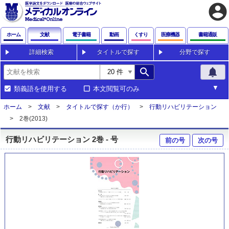
account_circle
ホーム
文献
電子書籍
動画
くすり
医療機器
書籍通販
詳細検索
タイトルで探す
分野で探す
search
notifications
類義語を使用する
本文閲覧可のみ
ホーム
文献
タイトルで探す（か行）
行動リハビリテーション
2巻(2013)
行動リハビリテーション 2巻 - 号
前の号
次の号