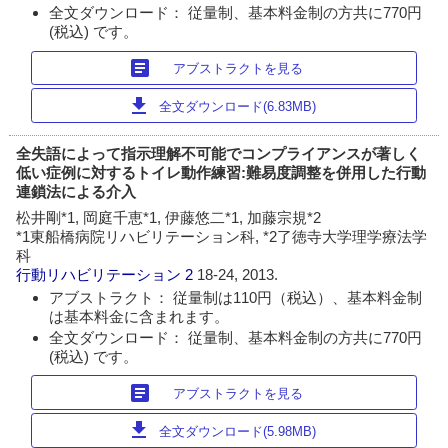
全文ダウンロード： 従量制、基本料金制の方共に770円
(税込) です。
article
アブストラクトを見る
download
全文ダウンロード(6.83MB)
全失語によって指示理解不可能でコンプライアンスが著しく
低い症例に対するトイレ動作練習:難易度調整を併用した行動
連鎖法による介入
松井剛*1, 岡庭千恵*1, 伊藤悠二*1, 加藤宗規*2
*1東船橋病院リハビリテーション科, *2了徳寺大学理学療法学
科
行動リハビリテーション
2
18-24, 2013.
アブストラクト： 従量制は110円（税込）、基本料金制
は基本料金に含まれます。
全文ダウンロード： 従量制、基本料金制の方共に770円
(税込) です。
article
アブストラクトを見る
download
全文ダウンロード(5.98MB)