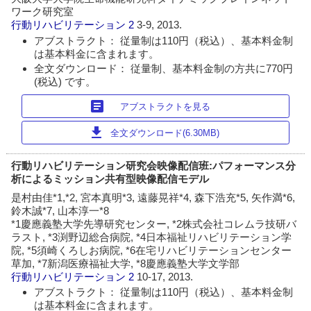
ワーク研究室
行動リハビリテーション
2
3-9, 2013.
アブストラクト： 従量制は110円（税込）、基本料金制
は基本料金に含まれます。
全文ダウンロード： 従量制、基本料金制の方共に770円
(税込) です。
article
アブストラクトを見る
download
全文ダウンロード(6.30MB)
行動リハビリテーション研究会映像配信班:パフォーマンス分
析によるミッション共有型映像配信モデル
是村由佳*1,*2, 宮本真明*3, 遠藤晃祥*4, 森下浩充*5, 矢作満*6,
鈴木誠*7, 山本淳一*8
*1慶應義塾大学先導研究センター, *2株式会社コレムラ技研バ
ラスト, *3渕野辺総合病院, *4日本福祉リハビリテーション学
院, *5須崎くろしお病院, *6在宅リハビリテーションセンター
草加, *7新潟医療福祉大学, *8慶應義塾大学文学部
行動リハビリテーション
2
10-17, 2013.
アブストラクト： 従量制は110円（税込）、基本料金制
は基本料金に含まれます。