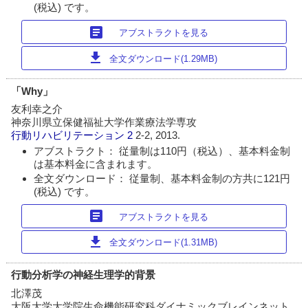
(税込) です。
article
アブストラクトを見る
download
全文ダウンロード(1.29MB)
「Why」
友利幸之介
神奈川県立保健福祉大学作業療法学専攻
行動リハビリテーション
2
2-2, 2013.
アブストラクト： 従量制は110円（税込）、基本料金制
は基本料金に含まれます。
全文ダウンロード： 従量制、基本料金制の方共に121円
(税込) です。
article
アブストラクトを見る
download
全文ダウンロード(1.31MB)
行動分析学の神経生理学的背景
北澤茂
大阪大学大学院生命機能研究科ダイナミックブレインネット