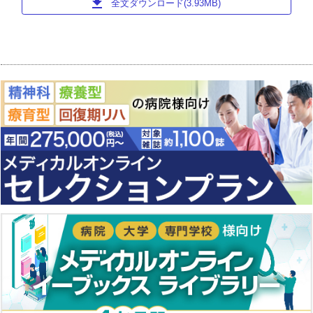
download
全文ダウンロード(3.93MB)