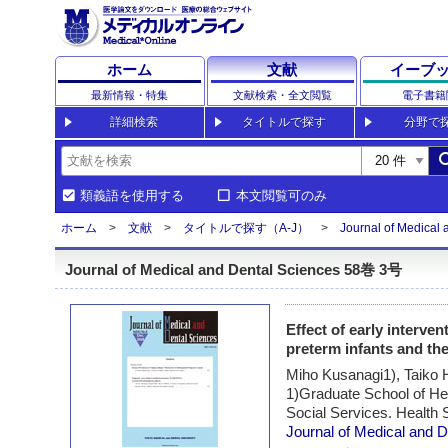
ホーム
文献
イーブ
最新情報・特集
文献検索・全文閲覧
電子書籍
詳細検索
タイトルで探す
分野で
sea
類義語を使用する
本文閲覧可のみ
ホーム
文献
タイトルで探す（A-J）
Journal of Medical 
Journal of Medical and Dental Sciences 58巻 3号
Effect of early interve
preterm infants and th
Miho Kusanagi1), Taiko 
1)Graduate School of He
Social Services. Health 
Journal of Medical and 