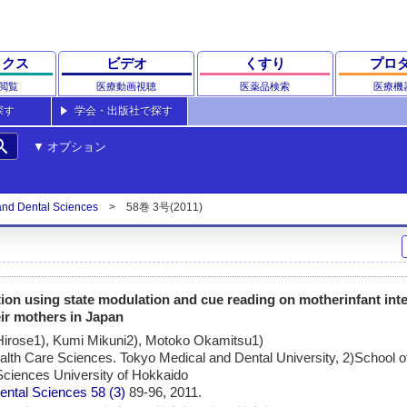
ックス
ビデオ
くすり
プロ
閲覧
医療動画視聴
医薬品検索
医療機
探す
学会・出版社で探す
rch
オプション
and Dental Sciences
58巻 3号(2011)
ntion using state modulation and cue reading on motherinfant inte
eir mothers in Japan
Hirose1), Kumi Mikuni2), Motoko Okamitsu1)
alth Care Sciences. Tokyo Medical and Dental University, 2)School o
Sciences University of Hokkaido
Dental Sciences
58 (3)
89-96, 2011.