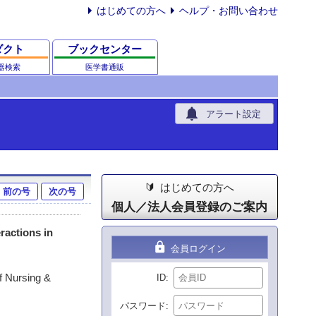
はじめての方へ
ヘルプ・お問い合わせ
ダクト
ブックセンター
器検索
医学書通販
notifications
アラート設定
はじめての方へ
前の号
次の号
個人／法人会員登録のご案内
ractions in
lock
会員ログイン
f Nursing &
ID
パスワード