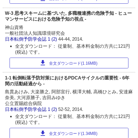
W-3 思考スキームに基づいた, 多職種連携の危険予知 - ヒュー
マンサービスにおける危険予知の視点 -
神山資将
一般社団法人知識環境研究会
日本転倒予防学会誌
1 (2)
44-44, 2014.
全文ダウンロード： 従量制、基本料金制の方共に121円
(税込) です。
download
全文ダウンロード(1.16MB)
1-1 転倒転落予防対策におけるPDCAサイクルの重要性 - 6年
間の活動経過から -
島貫あけみ, 大楽勝之, 阿部宣行, 横澤大輔, 高橋ひとみ, 安達麻
奈美, 大河原勝子, 吉田みゆき
公立置賜総合病院
日本転倒予防学会誌
1 (2)
52-52, 2014.
全文ダウンロード： 従量制、基本料金制の方共に121円
(税込) です。
download
全文ダウンロード(1.34MB)