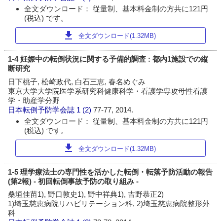
全文ダウンロード： 従量制、基本料金制の方共に121円
(税込) です。
download
全文ダウンロード(1.32MB)
1-4 妊娠中の転倒状況に関する予備的調査 : 都内1施設での縦
断研究
日下桃子, 松崎政代, 白石三恵, 春名めぐみ
東京大学大学院医学系研究科健康科学・看護学専攻母性看護
学・助産学分野
日本転倒予防学会誌
1 (2)
77-77, 2014.
全文ダウンロード： 従量制、基本料金制の方共に121円
(税込) です。
download
全文ダウンロード(1.32MB)
1-5 理学療法士の専門性を活かした転倒・転落予防活動の報告
(第2報) - 初回転倒事故予防の取り組み -
桑垣佳苗1), 野口敦史1), 野中祥典1), 吉野恭正2)
1)埼玉慈恵病院リハビリテーション科, 2)埼玉慈恵病院整形外
科