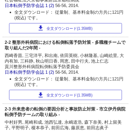
日本転倒予防学会誌
1 (2)
56-56, 2014.
全文ダウンロード： 従量制、基本料金制の方共に121円
(税込) です。
download
全文ダウンロード(1.35MB)
2-2 整形外科病院における転倒転落予防対策 - 多職種チームで
取り組んだ2年間 -
西崎香苗, 三宅洋平, 和出南, 依田英樹, 小林隆基, 山崎絵里, 大
内有加, 三科静, 秋山明日香, 岡恵, 田中行夫, 池上仁志
貢川整形外科病院転倒転落予防委員会
日本転倒予防学会誌
1 (2)
56-56, 2014.
全文ダウンロード： 従量制、基本料金制の方共に121円
(税込) です。
download
全文ダウンロード(1.35MB)
2-3 外来患者の転倒の要因分析と事故防止対策 - 市立伊丹病院
転倒予防チームの取り組み -
中村好男, 尾崎和成, 池西弘達, 永嶋道浩, 森下奈美, 村上留美
子, 平野明子, 榎本恭子, 前田広海, 藤原恵, 前田志眞子