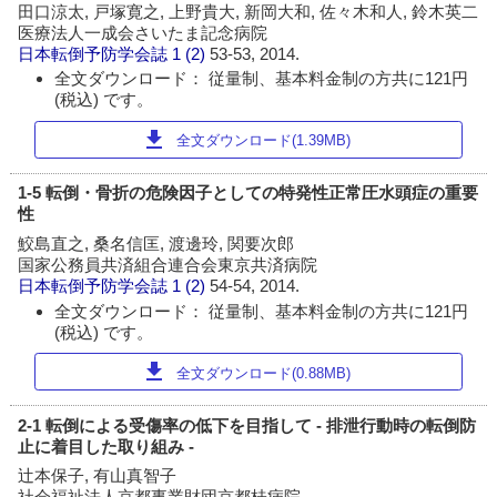
田口涼太, 戸塚寛之, 上野貴大, 新岡大和, 佐々木和人, 鈴木英二
医療法人一成会さいたま記念病院
日本転倒予防学会誌
1 (2)
53-53, 2014.
全文ダウンロード： 従量制、基本料金制の方共に121円
(税込) です。
download
全文ダウンロード(1.39MB)
1-5 転倒・骨折の危険因子としての特発性正常圧水頭症の重要
性
鮫島直之, 桑名信匡, 渡邊玲, 関要次郎
国家公務員共済組合連合会東京共済病院
日本転倒予防学会誌
1 (2)
54-54, 2014.
全文ダウンロード： 従量制、基本料金制の方共に121円
(税込) です。
download
全文ダウンロード(0.88MB)
2-1 転倒による受傷率の低下を目指して - 排泄行動時の転倒防
止に着目した取り組み -
辻本保子, 有山真智子
社会福祉法人京都事業財団京都桂病院