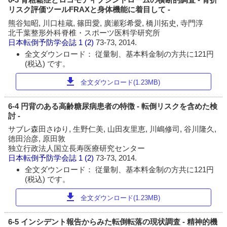
リスク評価ツールFRAXと身体機能に着目して -
熊谷知昭, 川口桂蔵, 篠田愛, 廣瀬彩希愛, 橋川拓史, 寺門淳
北千葉整形外科脊椎・スポーツ医料学研究所
日本転倒予防学会誌
1 (2)
73-73, 2014.
全文ダウンロード： 従量制、基本料金制の方共に121円
(税込) です。
download
全文ダウンロード(1.23MB)
6-4 円背のある高齢糖尿病患者の特徴 - 転倒リスクを含めた検
討 -
サブレ森田さゆり, 生野仁美, 山田友里恵, 川嶋修司, 谷川隆久,
徳田治彦, 原田敦
独立行政法人国立長寿医療研究センター
日本転倒予防学会誌
1 (2)
73-73, 2014.
全文ダウンロード： 従量制、基本料金制の方共に121円
(税込) です。
download
全文ダウンロード(1.23MB)
6-5 インシデント報告からみた転倒転落の現状調査 - 精神的機