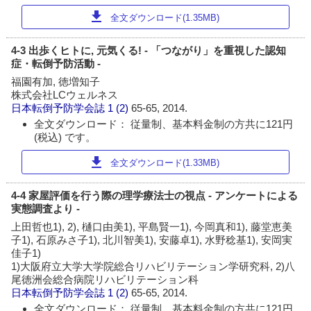
download
全文ダウンロード(1.35MB)
4-3 出歩くヒトに, 元気くる! - 「つながり」を重視した認知
症・転倒予防活動 -
福園有加, 徳増知子
株式会社LCウェルネス
日本転倒予防学会誌
1 (2)
65-65, 2014.
全文ダウンロード： 従量制、基本料金制の方共に121円
(税込) です。
download
全文ダウンロード(1.33MB)
4-4 家屋評価を行う際の理学療法士の視点 - アンケートによる
実態調査より -
上田哲也1), 2), 樋口由美1), 平島賢一1), 今岡真和1), 藤堂恵美
子1), 石原みさ子1), 北川智美1), 安藤卓1), 水野稔基1), 安岡実
佳子1)
1)大阪府立大学大学院総合リハビリテーション学研究科, 2)八
尾徳洲会総合病院リハビリテーション科
日本転倒予防学会誌
1 (2)
65-65, 2014.
全文ダウンロード： 従量制、基本料金制の方共に121円