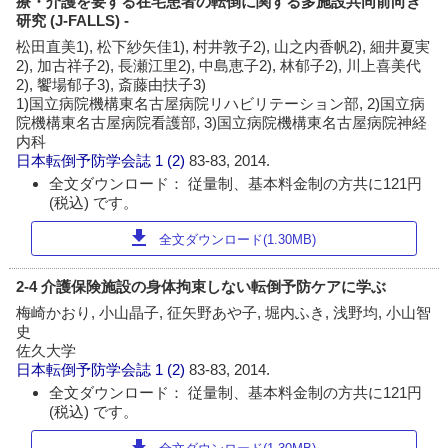
療・介護を要する在宅患者の転倒に関する多施設共同前向き
研究 (J-FALLS) -
松田直美1), 松下紗矢佳1), 村井敦子2), 山之内香帆2), 細井夏実
2), 加古祥子2), 長瀬江里2), 中島恵子2), 林郁子2), 川上喜美代
2), 饗場郁子3), 斎藤由扶子3)
1)国立病院機構東名古屋病院リハビリテーション部, 2)国立病
院機構東名古屋病院看護部, 3)国立病院機構東名古屋病院神経
内科
日本転倒予防学会誌
1 (2)
83-83, 2014.
全文ダウンロード： 従量制、基本料金制の方共に121円
(税込) です。
download
全文ダウンロード(1.30MB)
2-4 介護保険施設の身体拘束しない転倒予防ケアに学ぶ
梅崎かおり, 小山晶子, 征矢野あや子, 堀内ふき, 浅野均, 小山智
史
佐久大学
日本転倒予防学会誌
1 (2)
83-83, 2014.
全文ダウンロード： 従量制、基本料金制の方共に121円
(税込) です。
download