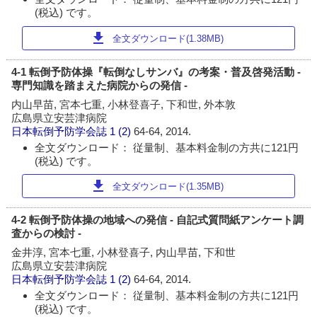
(税込) です。
download
全文ダウンロード(1.38MB)
4-1 転倒予防体操『転倒なしサンバ』の考案・普及啓発活動 -
専門知識を踏まえた病院からの発信 -
内山早苗, 宮本七重, 小林登喜子, 下和世, 外本敦
広島県立安芸津病院
日本転倒予防学会誌
1 (2)
64-64, 2014.
全文ダウンロード： 従量制、基本料金制の方共に121円
(税込) です。
download
全文ダウンロード(1.35MB)
4-2 転倒予防体操の地域への発信 - 自記式質問紙アンケート調
査からの検討 -
金井淳, 宮本七重, 小林登喜子, 内山早苗, 下和世
広島県立安芸津病院
日本転倒予防学会誌
1 (2)
64-64, 2014.
全文ダウンロード： 従量制、基本料金制の方共に121円
(税込) です。