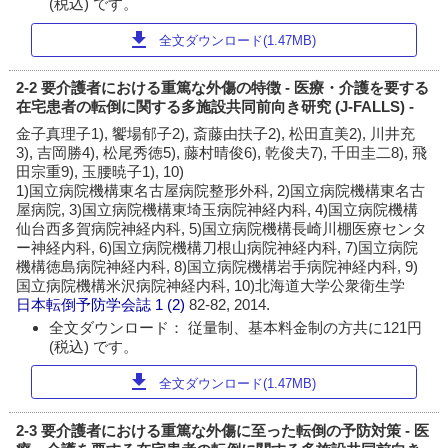
(税込) です。
download
全文ダウンロード(1.47MB)
2-2 要介護者における重篤な外傷の特徴 - 医療・介護を要する
在宅患者の転倒に関する多施設共同前向き研究 (J-FALLS) -
金子真理子1), 饗場郁子2), 斎藤由扶子2), 松田直美2), 川井充
3), 吉岡勝4), 松尾秀徳5), 藤村晴俊6), 乾俊夫7), 千田圭二8), 飛
田宗重9), 玉腰暁子1), 10)
1)国立病院機構東名古屋病院整形外科, 2)国立病院機構東名古
屋病院, 3)国立病院機構東埼玉病院神経内科, 4)国立病院機構
仙台西多賀病院神経内科, 5)国立病院機構長崎川棚医療センタ
ー神経内科, 6)国立病院機構刀根山病院神経内科, 7)国立病院
機構徳島病院神経内科, 8)国立病院機構岩手病院神経内科, 9)
国立病院機構米沢病院神経内科, 10)北海道大学公衆衛生学
日本転倒予防学会誌
1 (2)
82-82, 2014.
全文ダウンロード： 従量制、基本料金制の方共に121円
(税込) です。
download
全文ダウンロード(1.47MB)
2-3 要介護者における重篤な外傷に至った転倒の予防対策 - 医