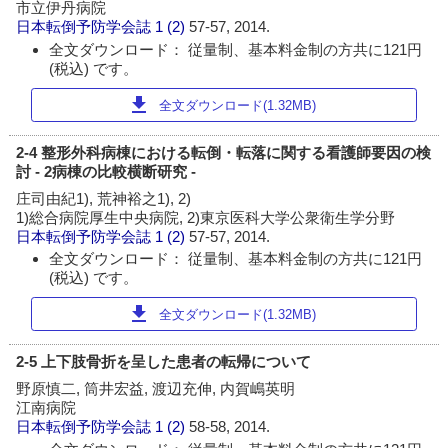
市立伊丹病院
日本転倒予防学会誌
1 (2)
57-57, 2014.
全文ダウンロード： 従量制、基本料金制の方共に121円
(税込) です。
download
全文ダウンロード(1.32MB)
2-4 整形外科病棟における転倒・転落に関する看護師要因の検
討 - 2病棟の比較横断研究 -
庄司由紀1), 荒神裕之1), 2)
1)総合病院厚生中央病院, 2)東京医科大学公衆衛生学分野
日本転倒予防学会誌
1 (2)
57-57, 2014.
全文ダウンロード： 従量制、基本料金制の方共に121円
(税込) です。
download
全文ダウンロード(1.32MB)
2-5 上下肢骨折を呈した患者の転帰について
野原慎二, 筒井宏益, 渡辺充伸, 内賀嶋英明
江南病院
日本転倒予防学会誌
1 (2)
58-58, 2014.