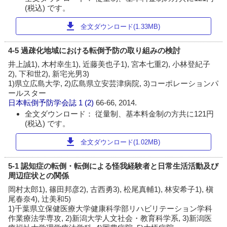
(税込) です。
download
全文ダウンロード(1.33MB)
4-5 過疎化地域における転倒予防の取り組みの検討
井上誠1), 木村幸生1), 近藤美也子1), 宮本七重2), 小林登紀子
2), 下和世2), 新宅光男3)
1)県立広島大学, 2)広島県立安芸津病院, 3)コーポレーションパ
ールスター
日本転倒予防学会誌
1 (2)
66-66, 2014.
全文ダウンロード： 従量制、基本料金制の方共に121円
(税込) です。
download
全文ダウンロード(1.02MB)
5-1 認知症の転倒・転倒による怪我経験者と日常生活活動及び
周辺症状との関係
岡村太郎1), 篠田邦彦2), 古西勇3), 松尾真輔1), 林安希子1), 槇
尾春奈4), 辻美和5)
1)千葉県立保健医療大学健康科学部リハビリテーション学科
作業療法学専攻, 2)新潟大学人文社会・教育科学系, 3)新潟医