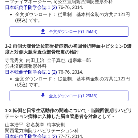
ーフティマネージャー, 5)公立置賜総合病院整形外科
日本転倒予防学会誌
1 (2)
76-76, 2014.
全文ダウンロード： 従量制、基本料金制の方共に121円
(税込) です。
download
全文ダウンロード(1.25MB)
1-2 両側大腿骨近位部骨折症例の初回骨折時血中ビタミンD濃
度と対側大腿骨近位部骨密度の検討
寺元秀文, 内田圭治, 金子真也, 越宗幸一郎
呉共済病院整形外科
日本転倒予防学会誌
1 (2)
76-76, 2014.
全文ダウンロード： 従量制、基本料金制の方共に121円
(税込) です。
download
全文ダウンロード(1.25MB)
1-3 転倒と日常生活動作の関連について - 当院回復期リハビリ
テーション病棟に入棟した脳血管患者を対象として -
山本浩平, 谷名英章, 梅本安則
関西電力病院リハビリテーション科
日本転倒予防学会誌
1 (2)
77-77, 2014.