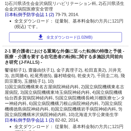
1)石川県済生会金沢病院リハビリテーション科, 2)石川県済生
会金沢病院医療安全管理
日本転倒予防学会誌
1 (2)
79-79, 2014.
全文ダウンロード： 従量制、基本料金制の方共に121円
(税込) です。
download
全文ダウンロード(1.02MB)
2-1 要介護者における重篤な外傷に至った転倒の特徴と予後 -
医療・介護を要する在宅患者の転倒に関する多施設共同前向
き研究 (J-FALLS) -
饗場郁子1), 齋藤由扶子1), 金子真理子2), 松田直美2), 川井充
3), 吉岡勝4), 松尾秀徳5), 藤村晴俊6), 乾俊夫7), 千田圭二8), 飛
田宗重9), 玉腰暁子1), 10)
1)国立病院機構東名古屋病院神経内科, 2)国立病院機構東名古
屋病院, 3)国立病院機構東埼玉病院神経内科, 4)国立病院機構
仙台西多賀病院神経内科, 5)国立病院機構長崎川棚医療センタ
ー神経内科, 6)国立病院機構刀根山病院神経内科, 7)国立病院
機構徳島病院神経内科, 8)国立病院機構岩手病院神経内科, 9)
国立病院機構米沢病院神経内科, 10)北海道大学公衆衛生学
日本転倒予防学会誌
1 (2)
82-82, 2014.
全文ダウンロード： 従量制、基本料金制の方共に121円