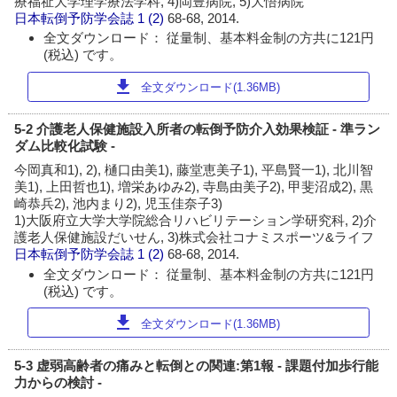
療福祉大学理学療法学科, 4)岡豊病院, 5)大悟病院
日本転倒予防学会誌
1 (2)
68-68, 2014.
全文ダウンロード： 従量制、基本料金制の方共に121円
(税込) です。
download
全文ダウンロード(1.36MB)
5-2 介護老人保健施設入所者の転倒予防介入効果検証 - 準ラン
ダム比較化試験 -
今岡真和1), 2), 樋口由美1), 藤堂恵美子1), 平島賢一1), 北川智
美1), 上田哲也1), 増栄あゆみ2), 寺島由美子2), 甲斐沼成2), 黒
崎恭兵2), 池内まり2), 児玉佳奈子3)
1)大阪府立大学大学院総合リハビリテーション学研究科, 2)介
護老人保健施設だいせん, 3)株式会社コナミスポーツ&ライフ
日本転倒予防学会誌
1 (2)
68-68, 2014.
全文ダウンロード： 従量制、基本料金制の方共に121円
(税込) です。
download
全文ダウンロード(1.36MB)
5-3 虚弱高齢者の痛みと転倒との関連:第1報 - 課題付加歩行能
力からの検討 -