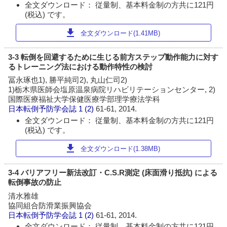
全文ダウンロード： 従量制、基本料金制の方共に121円
(税込) です。
download
全文ダウンロード(1.41MB)
3-3 転倒を回避するために生じる前方ステップ動作能力に対す
るトレーニング法における動作特性の検討
冨永琢也1), 勝平純司2), 丸山仁司2)
1)栃木県医師会塩原温泉病院リハビリテーションセンター, 2)
国際医療福祉大学保健医療学部理学療法学科
日本転倒予防学会誌
1 (2)
61-61, 2014.
全文ダウンロード： 従量制、基本料金制の方共に121円
(税込) です。
download
全文ダウンロード(1.38MB)
3-4 バリアフリー新法改訂・C.S.R測定 (床面滑り抵抗) による
転倒事故の防止
清水雅雄
協同組合防滑業振興協会
日本転倒予防学会誌
1 (2)
61-61, 2014.
全文ダウンロード： 従量制、基本料金制の方共に121円