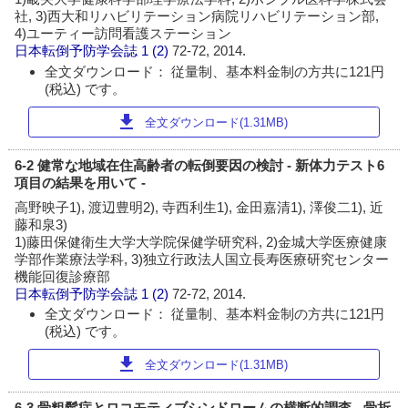
社, 3)西大和リハビリテーション病院リハビリテーション部,
4)ユーティー訪問看護ステーション
日本転倒予防学会誌
1 (2)
72-72, 2014.
全文ダウンロード： 従量制、基本料金制の方共に121円
(税込) です。
download
全文ダウンロード(1.31MB)
6-2 健常な地域在住高齢者の転倒要因の検討 - 新体力テスト6
項目の結果を用いて -
高野映子1), 渡辺豊明2), 寺西利生1), 金田嘉清1), 澤俊二1), 近
藤和泉3)
1)藤田保健衛生大学大学院保健学研究科, 2)金城大学医療健康
学部作業療法学科, 3)独立行政法人国立長寿医療研究センター
機能回復診療部
日本転倒予防学会誌
1 (2)
72-72, 2014.
全文ダウンロード： 従量制、基本料金制の方共に121円
(税込) です。
download
全文ダウンロード(1.31MB)
6-3 骨粗鬆症とロコモティブシンドロームの横断的調査 - 骨折