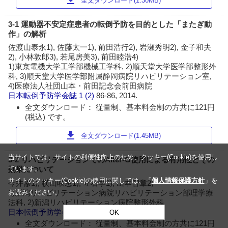
全文ダウンロード(1.30MB)
3-1 運動器不安定症患者の転倒予防を目的とした「またぎ動
作」の解析
佐渡山泰永1), 佐藤太一1), 前田浩行2), 岩瀬秀明2), 金子和夫
2), 小林敦郎3), 若尾房美3), 前田睦浩4)
1)東京電機大学工学部機械工学科, 2)順天堂大学医学部整形外
科, 3)順天堂大学医学部附属静岡病院リハビリテーション室,
4)医療法人社団山本・前田記念会前田病院
日本転倒予防学会誌
1 (2)
86-86, 2014.
全文ダウンロード： 従量制、基本料金制の方共に121円
(税込) です。
download
全文ダウンロード(1.45MB)
当サイトでは、サイトの利便性向上のため、クッキー(Cookie)を使用し
3-2 リハビリテーションでのAlter-G使用による有用性とその
効果について
ています。
サイトのクッキー(Cookie)の使用に関しては、「
個人情報保護方針
」を
今井修1), 横山咲恵1), 立石学1), 山本智章2)
1)新潟リハビリテーション病院リハビリテーション部理学療
お読みください。
法科, 2)新潟リハビリテーション病院整形外科
日本転倒予防学会誌
1 (2)
86-86, 2014.
OK
全文ダウンロード： 従量制、基本料金制の方共に121円