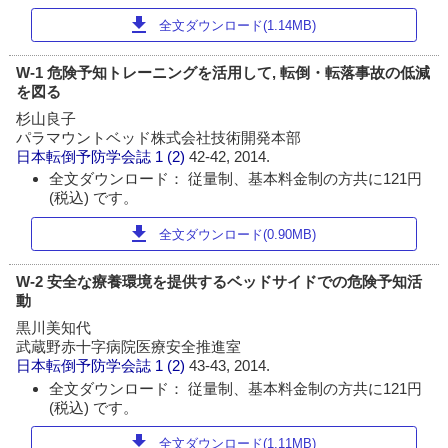
download
全文ダウンロード(1.14MB)
W-1 危険予知トレーニングを活用して, 転倒・転落事故の低減
を図る
杉山良子
パラマウントベッド株式会社技術開発本部
日本転倒予防学会誌
1 (2)
42-42, 2014.
全文ダウンロード： 従量制、基本料金制の方共に121円
(税込) です。
download
全文ダウンロード(0.90MB)
W-2 安全な療養環境を提供するベッドサイドでの危険予知活
動
黒川美知代
武蔵野赤十字病院医療安全推進室
日本転倒予防学会誌
1 (2)
43-43, 2014.
全文ダウンロード： 従量制、基本料金制の方共に121円
(税込) です。
download
全文ダウンロード(1.11MB)