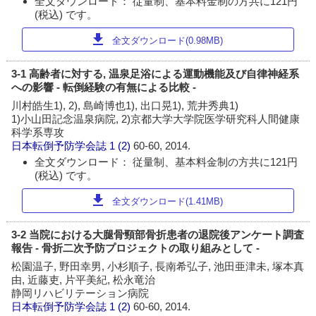
全文ダウンロード： 従量制、基本料金制の方共に121円
(税込) です。
download
全文ダウンロード(0.98MB)
3-1 高齢者に対する, 温泉足浴による運動機能及び自律神経系
への影響 - 転倒経験の有無による比較 -
川村皓生1), 2), 島崎博也1), 出口晃1), 荒井秀典1)
1)小山田記念温泉病院, 2)京都大学大学院医学研究科人間健康
科学系専攻
日本転倒予防学会誌
1 (2)
60-60, 2014.
全文ダウンロード： 従量制、基本料金制の方共に121円
(税込) です。
download
全文ダウンロード(1.41MB)
3-2 当院における大腿骨頸部骨折患者の退院後アンケート調査
報告 - 骨折二次予防プロジェクトの取り組みとして -
松園温子, 野田幸男, 小杉順子, 長南希弘子, 池田亜津未, 塚本真
由, 近藤吏, 片平美紀, 松永竜治
静岡リハビリテーション病院
日本転倒予防学会誌
1 (2)
60-60, 2014.