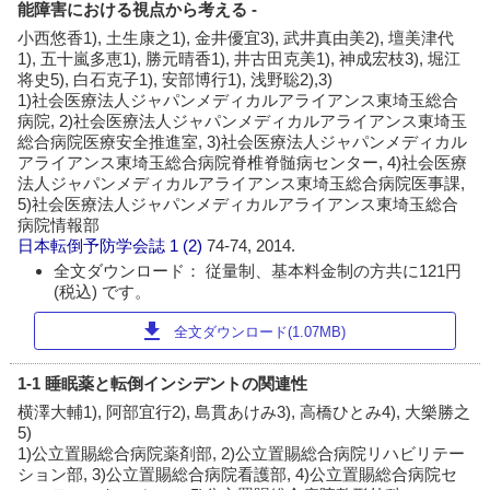
能障害における視点から考える -
小西悠香1), 土生康之1), 金井優宜3), 武井真由美2), 壇美津代
1), 五十嵐多恵1), 勝元晴香1), 井古田克美1), 神成宏枝3), 堀江
将史5), 白石克子1), 安部博行1), 浅野聡2),3)
1)社会医療法人ジャパンメディカルアライアンス東埼玉総合
病院, 2)社会医療法人ジャパンメディカルアライアンス東埼玉
総合病院医療安全推進室, 3)社会医療法人ジャパンメディカル
アライアンス東埼玉総合病院脊椎脊髄病センター, 4)社会医療
法人ジャパンメディカルアライアンス東埼玉総合病院医事課,
5)社会医療法人ジャパンメディカルアライアンス東埼玉総合
病院情報部
日本転倒予防学会誌
1 (2)
74-74, 2014.
全文ダウンロード： 従量制、基本料金制の方共に121円
(税込) です。
download
全文ダウンロード(1.07MB)
1-1 睡眠薬と転倒インシデントの関連性
横澤大輔1), 阿部宜行2), 島貫あけみ3), 高橋ひとみ4), 大樂勝之
5)
1)公立置賜総合病院薬剤部, 2)公立置賜総合病院リハビリテー
ション部, 3)公立置賜総合病院看護部, 4)公立置賜総合病院セ