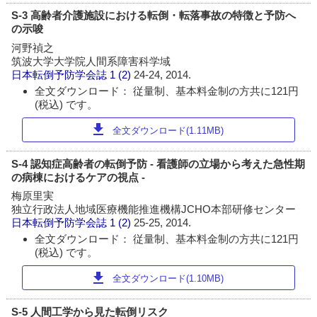
S-3 高齢者介護施設における転倒・転落事故の特徴と予防へ
の示唆
河野禎之
筑波大学大学院人間系障害科学域
日本転倒予防学会誌
1 (2)
24-24, 2014.
全文ダウンロード： 従量制、基本料金制の方共に121円
(税込) です。
download
全文ダウンロード(1.11MB)
S-4 認知症高齢者の転倒予防 - 看護師の立場から考えた急性期
の病棟におけるケアの視点 -
梅原里実
独立行政法人地域医療機能推進機構JCHO本部研修センター
日本転倒予防学会誌
1 (2)
25-25, 2014.
全文ダウンロード： 従量制、基本料金制の方共に121円
(税込) です。
download
全文ダウンロード(1.10MB)
S-5 人間工学から見た転倒リスク