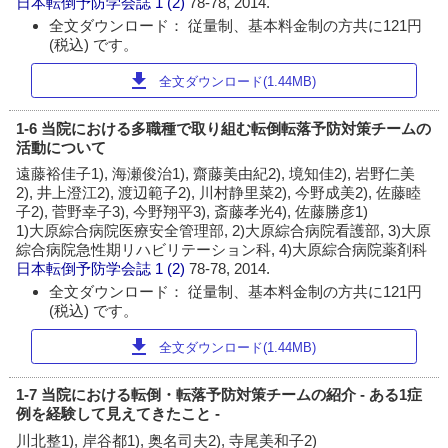
日本転倒予防学会誌
1 (2)
78-78, 2014.
全文ダウンロード： 従量制、基本料金制の方共に121円
(税込) です。
download
全文ダウンロード(1.44MB)
1-6 当院における多職種で取り組む転倒転落予防対策チームの
活動について
遠藤裕佳子1), 海瀬俊治1), 齋藤美由紀2), 境知佳2), 岩野仁美
2), 井上澄江2), 渡辺範子2), 川村静里菜2), 今野成美2), 佐藤睦
子2), 菅野幸子3), 今野翔平3), 斎藤孝光4), 佐藤勝彦1)
1)大原綜合病院医療安全管理部, 2)大原綜合病院看護部, 3)大原
綜合病院急性期リハビリテーション科, 4)大原綜合病院薬剤科
日本転倒予防学会誌
1 (2)
78-78, 2014.
全文ダウンロード： 従量制、基本料金制の方共に121円
(税込) です。
download
全文ダウンロード(1.44MB)
1-7 当院における転倒・転落予防対策チームの紹介 - ある1症
例を経験して見えてきたこと -
川北整1), 岸谷都1), 奥名司夫2), 寺尾美和子2)