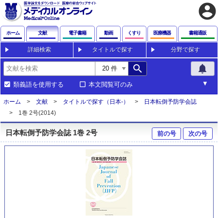
account_circle
ホーム
文献
電子書籍
動画
くすり
医療機器
書籍通販
詳細検索
タイトルで探す
分野で探す
search
notifications
類義語を使用する
本文閲覧可のみ
ホーム
文献
タイトルで探す（日本-）
日本転倒予防学会誌
1巻 2号(2014)
日本転倒予防学会誌 1巻 2号
前の号
次の号