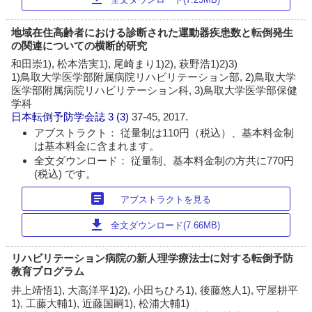
地域在住高齢者における診断された運動器疾患数と転倒発生
の関連についての横断的研究
和田崇1), 松本浩実1), 尾崎まり1)2), 萩野浩1)2)3)
1)鳥取大学医学部附属病院リハビリテーション部, 2)鳥取大学
医学部附属病院リハビリテーション科, 3)鳥取大学医学部保健
学科
日本転倒予防学会誌
3 (3)
37-45, 2017.
アブストラクト： 従量制は110円（税込）、基本料金制
は基本料金に含まれます。
全文ダウンロード： 従量制、基本料金制の方共に770円
(税込) です。
article
アブストラクトを見る
download
全文ダウンロード(7.66MB)
リハビリテーション病院の新人理学療法士に対する転倒予防
教育プログラム
井上靖悟1), 大高洋平1)2), 小田ちひろ1), 後藤悠人1), 守屋耕平
1), 工藤大輔1), 近藤国嗣1), 松浦大輔1)