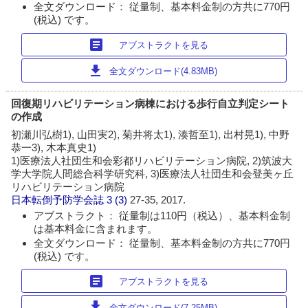
全文ダウンロード： 従量制、基本料金制の方共に770円
(税込) です。
article
アブストラクトを見る
download
全文ダウンロード(4.83MB)
回復期リハビリテーション病棟における歩行自立判定シート
の作成
初瀬川弘樹1), 山田実2), 菊井将太1), 湊哲至1), 出村晃1), 中野
恭一3), 木本真史1)
1)医療法人社団生和会彩都リハビリテーション病院, 2)筑波大
学大学院人間総合科学研究科, 3)医療法人社団生和会登美ヶ丘
リハビリテーション病院
日本転倒予防学会誌
3 (3)
27-35, 2017.
アブストラクト： 従量制は110円（税込）、基本料金制
は基本料金に含まれます。
全文ダウンロード： 従量制、基本料金制の方共に770円
(税込) です。
article
アブストラクトを見る
download
全文ダウンロード(7.25MB)