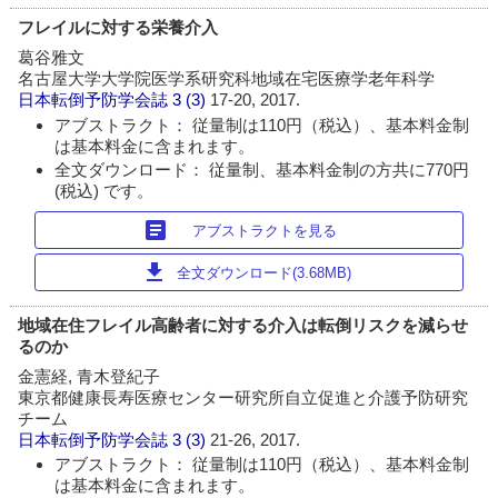
フレイルに対する栄養介入
葛谷雅文
名古屋大学大学院医学系研究科地域在宅医療学老年科学
日本転倒予防学会誌
3 (3)
17-20, 2017.
アブストラクト： 従量制は110円（税込）、基本料金制
は基本料金に含まれます。
全文ダウンロード： 従量制、基本料金制の方共に770円
(税込) です。
article
アブストラクトを見る
download
全文ダウンロード(3.68MB)
地域在住フレイル高齢者に対する介入は転倒リスクを減らせ
るのか
金憲経, 青木登紀子
東京都健康長寿医療センター研究所自立促進と介護予防研究
チーム
日本転倒予防学会誌
3 (3)
21-26, 2017.
アブストラクト： 従量制は110円（税込）、基本料金制
は基本料金に含まれます。