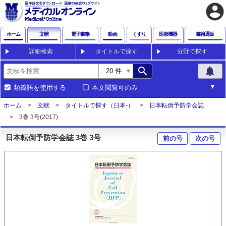
account_circle
ホーム
文献
電子書籍
動画
くすり
医療機器
書籍通販
詳細検索
タイトルで探す
分野で探す
search
notifications
類義語を使用する
本文閲覧可のみ
ホーム
文献
タイトルで探す（日本-）
日本転倒予防学会誌
3巻 3号(2017)
日本転倒予防学会誌 3巻 3号
前の号
次の号