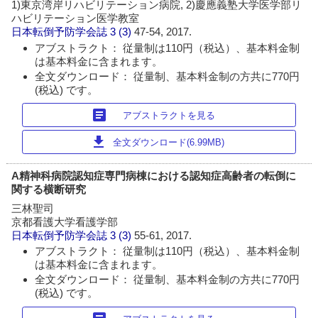
1)東京湾岸リハビリテーション病院, 2)慶應義塾大学医学部リ
ハビリテーション医学教室
日本転倒予防学会誌
3 (3)
47-54, 2017.
アブストラクト： 従量制は110円（税込）、基本料金制
は基本料金に含まれます。
全文ダウンロード： 従量制、基本料金制の方共に770円
(税込) です。
article
アブストラクトを見る
download
全文ダウンロード(6.99MB)
A精神科病院認知症専門病棟における認知症高齢者の転倒に
関する横断研究
三林聖司
京都看護大学看護学部
日本転倒予防学会誌
3 (3)
55-61, 2017.
アブストラクト： 従量制は110円（税込）、基本料金制
は基本料金に含まれます。
全文ダウンロード： 従量制、基本料金制の方共に770円
(税込) です。