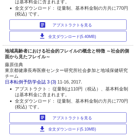
は基本料金に含まれます。
全文ダウンロード： 従量制、基本料金制の方共に770円
(税込) です。
article
アブストラクトを見る
download
全文ダウンロード(5.40MB)
地域高齢者における社会的フレイルの概念と特徴 ～社会的側
面から見たフレイル～
藤原佳典
東京都健康長寿医療センター研究所社会参加と地域保健研究
チーム
日本転倒予防学会誌
3 (3)
11-16, 2017.
アブストラクト： 従量制は110円（税込）、基本料金制
は基本料金に含まれます。
全文ダウンロード： 従量制、基本料金制の方共に770円
(税込) です。
article
アブストラクトを見る
download
全文ダウンロード(5.10MB)