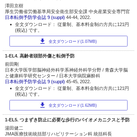
澤田京樹
厚生労働省労働基準局安全衛生部安全課 中央産業安全専門官
日本転倒予防学会誌
9 (suppl)
44-44, 2022.
全文ダウンロード： 従量制、基本料金制の方共に121円
(税込) です。
download
全文ダウンロード(1.07MB)
1-EL4. 高齢者頭部外傷と転倒予防
前田剛
日本大学医学部脳神経外科学系神経外科学分野 / 青森大学脳
と健康科学研究センター / 日本大学病院麻酔科
日本転倒予防学会誌
9 (suppl)
45-45, 2022.
全文ダウンロード： 従量制、基本料金制の方共に121円
(税込) です。
download
全文ダウンロード(1.62MB)
1-EL5. つまずき防止に必要な歩行のバイオメカニクスと予防
湯田健二
JMA医療技術統括部リハビリテーション科 統括科長