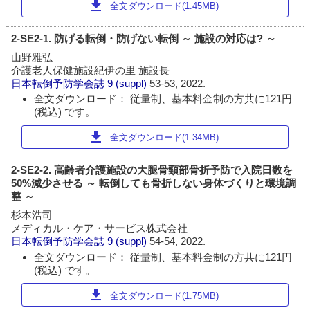
download
全文ダウンロード(1.45MB)
2-SE2-1. 防げる転倒・防げない転倒 ～ 施設の対応は? ～
山野雅弘
介護老人保健施設紀伊の里 施設長
日本転倒予防学会誌
9 (suppl)
53-53, 2022.
全文ダウンロード： 従量制、基本料金制の方共に121円
(税込) です。
download
全文ダウンロード(1.34MB)
2-SE2-2. 高齢者介護施設の大腿骨頸部骨折予防で入院日数を
50%減少させる ～ 転倒しても骨折しない身体づくりと環境調
整 ～
杉本浩司
メディカル・ケア・サービス株式会社
日本転倒予防学会誌
9 (suppl)
54-54, 2022.
全文ダウンロード： 従量制、基本料金制の方共に121円
(税込) です。
download
全文ダウンロード(1.75MB)