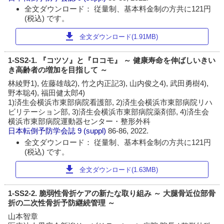
全文ダウンロード： 従量制、基本料金制の方共に121円
(税込) です。
download
全文ダウンロード(1.91MB)
1-SS2-1. 『コツソ』と『ロコモ』 ～ 健康寿命を伸ばしいきい
き高齢者の増加を目指して ～
林綾野1), 佐藤雄哉2), 竹之内正記3), 山内俊之4), 武田勇樹4),
野本聡4), 福田健太郎4)
1)済生会横浜市東部病院看護部, 2)済生会横浜市東部病院リハ
ビリテーション部, 3)済生会横浜市東部病院薬剤部, 4)済生会
横浜市東部病院運動器センター・整形外科
日本転倒予防学会誌
9 (suppl)
86-86, 2022.
全文ダウンロード： 従量制、基本料金制の方共に121円
(税込) です。
download
全文ダウンロード(1.63MB)
1-SS2-2. 脆弱性骨折ケアの新たな取り組み ～ 大腿骨近位部骨
折の二次性骨折予防継続管理 ～
山本智章