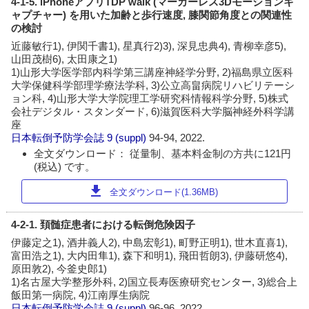
4-1-5. iPhoneアプリTDP walk (マーカーレス3Dモーションキ
ャプチャー) を用いた加齢と歩行速度, 膝関節角度との関連性
の検討
近藤敏行1), 伊関千書1), 星真行2)3), 深見忠典4), 青柳幸彦5),
山田茂樹6), 太田康之1)
1)山形大学医学部内科学第三講座神経学分野, 2)福島県立医科
大学保健科学部理学療法学科, 3)公立高畠病院リハビリテーシ
ョン科, 4)山形大学大学院理工学研究科情報科学分野, 5)株式
会社デジタル・スタンダード, 6)滋賀医科大学脳神経外科学講
座
日本転倒予防学会誌
9 (suppl)
94-94, 2022.
全文ダウンロード： 従量制、基本料金制の方共に121円
(税込) です。
download
全文ダウンロード(1.36MB)
4-2-1. 頚髄症患者における転倒危険因子
伊藤定之1), 酒井義人2), 中島宏彰1), 町野正明1), 世木直喜1),
富田浩之1), 大内田隼1), 森下和明1), 飛田哲朗3), 伊藤研悠4),
原田敦2), 今釜史郎1)
1)名古屋大学整形外科, 2)国立長寿医療研究センター, 3)総合上
飯田第一病院, 4)江南厚生病院
日本転倒予防学会誌
9 (suppl)
96-96, 2022.