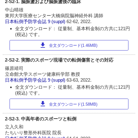
2-S2-1. 脳振盪および脳振盪後の臨床
中山晴雄
東邦大学医療センター大橋病院脳神経外科 講師
日本転倒予防学会誌
9 (suppl)
62-62, 2022.
全文ダウンロード： 従量制、基本料金制の方共に121円
(税込) です。
download
全文ダウンロード(1.46MB)
2-S2-2. 実際のスポーツ現場での転倒傷害とその対応
篠原靖司
立命館大学スポーツ健康科学部 教授
日本転倒予防学会誌
9 (suppl)
63-63, 2022.
全文ダウンロード： 従量制、基本料金制の方共に121円
(税込) です。
download
全文ダウンロード(1.58MB)
2-S2-3. 中高年者のスポーツと転倒
立入久和
たちいり整形外科医院 院長