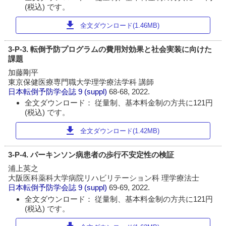
(税込) です。
download
全文ダウンロード(1.46MB)
3-P-3. 転倒予防プログラムの費用対効果と社会実装に向けた
課題
加藤剛平
東京保健医療専門職大学理学療法学科 講師
日本転倒予防学会誌
9 (suppl)
68-68, 2022.
全文ダウンロード： 従量制、基本料金制の方共に121円
(税込) です。
download
全文ダウンロード(1.42MB)
3-P-4. パーキンソン病患者の歩行不安定性の検証
浦上英之
大阪医科薬科大学病院リハビリテーション科 理学療法士
日本転倒予防学会誌
9 (suppl)
69-69, 2022.
全文ダウンロード： 従量制、基本料金制の方共に121円
(税込) です。