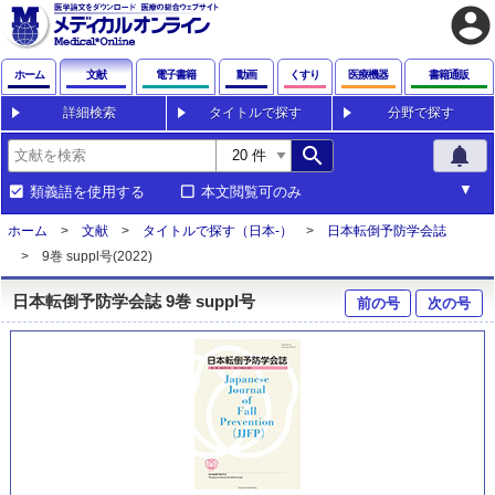
account_circle
ホーム
文献
電子書籍
動画
くすり
医療機器
書籍通販
詳細検索
タイトルで探す
分野で探す
search
notifications
類義語を使用する
本文閲覧可のみ
ホーム
文献
タイトルで探す（日本-）
日本転倒予防学会誌
9巻 suppl号(2022)
日本転倒予防学会誌 9巻 suppl号
前の号
次の号