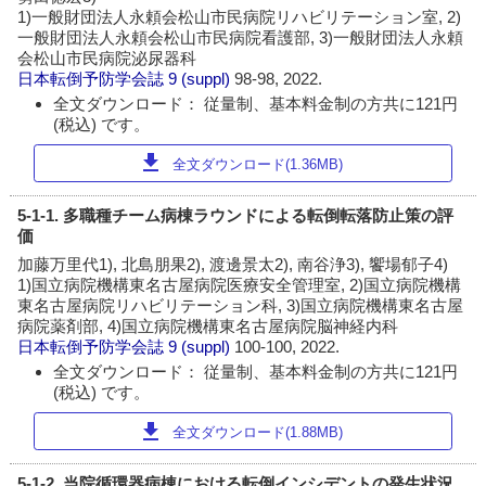
1)一般財団法人永頼会松山市民病院リハビリテーション室, 2)
一般財団法人永頼会松山市民病院看護部, 3)一般財団法人永頼
会松山市民病院泌尿器科
日本転倒予防学会誌
9 (suppl)
98-98, 2022.
全文ダウンロード： 従量制、基本料金制の方共に121円
(税込) です。
download
全文ダウンロード(1.36MB)
5-1-1. 多職種チーム病棟ラウンドによる転倒転落防止策の評
価
加藤万里代1), 北島朋果2), 渡邊景太2), 南谷浄3), 饗場郁子4)
1)国立病院機構東名古屋病院医療安全管理室, 2)国立病院機構
東名古屋病院リハビリテーション科, 3)国立病院機構東名古屋
病院薬剤部, 4)国立病院機構東名古屋病院脳神経内科
日本転倒予防学会誌
9 (suppl)
100-100, 2022.
全文ダウンロード： 従量制、基本料金制の方共に121円
(税込) です。
download
全文ダウンロード(1.88MB)
5-1-2. 当院循環器病棟における転倒インシデントの発生状況