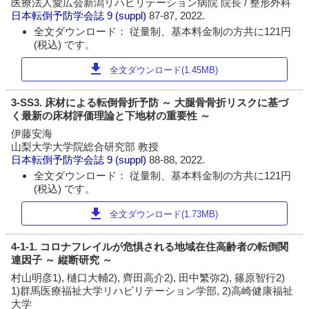
医療法人愛広会新潟リハビリテーション病院 院長 / 整形外科
日本転倒予防学会誌
9 (suppl)
87-87, 2022.
全文ダウンロード： 従量制、基本料金制の方共に121円
(税込) です。
download
全文ダウンロード(1.45MB)
3-SS3. 床材による転倒骨折予防 ～ 大腿骨骨折リスクに基づ
く最新の床材評価理論と下地材の重要性 ～
伊藤安海
山梨大学大学院総合研究部 教授
日本転倒予防学会誌
9 (suppl)
88-88, 2022.
全文ダウンロード： 従量制、基本料金制の方共に121円
(税込) です。
download
全文ダウンロード(1.73MB)
4-1-1. コロナフレイルが危惧される地域在住高齢者の転倒関
連因子 ～ 縦断研究 ～
村山明彦1), 樋口大輔2), 齊田高介2), 田中繁弥2), 篠原智行2)
1)群馬医療福祉大学リハビリテーション学部, 2)高崎健康福祉
大学