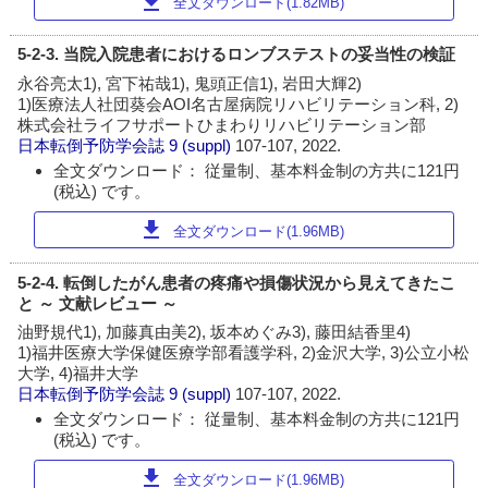
download
全文ダウンロード(1.82MB)
5-2-3. 当院入院患者におけるロンブステストの妥当性の検証
永谷亮太1), 宮下祐哉1), 鬼頭正信1), 岩田大輝2)
1)医療法人社団葵会AOI名古屋病院リハビリテーション科, 2)
株式会社ライフサポートひまわりリハビリテーション部
日本転倒予防学会誌
9 (suppl)
107-107, 2022.
全文ダウンロード： 従量制、基本料金制の方共に121円
(税込) です。
download
全文ダウンロード(1.96MB)
5-2-4. 転倒したがん患者の疼痛や損傷状況から見えてきたこ
と ～ 文献レビュー ～
油野規代1), 加藤真由美2), 坂本めぐみ3), 藤田結香里4)
1)福井医療大学保健医療学部看護学科, 2)金沢大学, 3)公立小松
大学, 4)福井大学
日本転倒予防学会誌
9 (suppl)
107-107, 2022.
全文ダウンロード： 従量制、基本料金制の方共に121円
(税込) です。
download
全文ダウンロード(1.96MB)