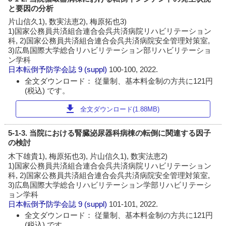
と要因の分析
片山信久1), 数実法恵2), 梅原拓也3)
1)国家公務員共済組合連合会呉共済病院リハビリテーション
科, 2)国家公務員共済組合連合会呉共済病院安全管理対策室,
3)広島国際大学総合リハビリテーション部リハビリテーショ
ン学科
日本転倒予防学会誌
9 (suppl)
100-100, 2022.
全文ダウンロード： 従量制、基本料金制の方共に121円
(税込) です。
download
全文ダウンロード(1.88MB)
5-1-3. 当院における腎臓泌尿器科病棟の転倒に関連する因子
の検討
木下雄貴1), 梅原拓也3), 片山信久1), 数実法恵2)
1)国家公務員共済組合連合会呉共済病院リハビリテーション
科, 2)国家公務員共済組合連合会呉共済病院安全管理対策室,
3)広島国際大学総合リハビリテーション学部リハビリテーシ
ョン学科
日本転倒予防学会誌
9 (suppl)
101-101, 2022.
全文ダウンロード： 従量制、基本料金制の方共に121円
(税込) です。