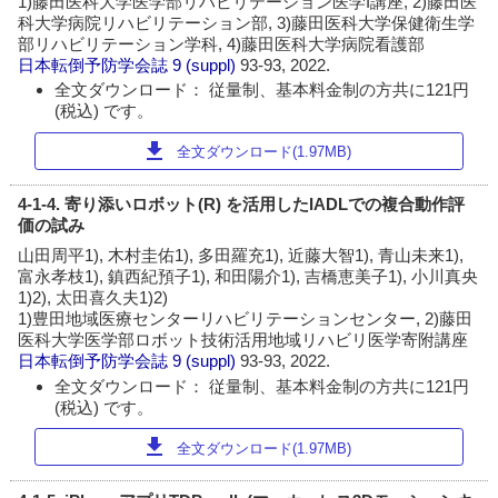
1)藤田医科大学医学部リハビリテーション医学I講座, 2)藤田医
科大学病院リハビリテーション部, 3)藤田医科大学保健衛生学
部リハビリテーション学科, 4)藤田医科大学病院看護部
日本転倒予防学会誌
9 (suppl)
93-93, 2022.
全文ダウンロード： 従量制、基本料金制の方共に121円
(税込) です。
download
全文ダウンロード(1.97MB)
4-1-4. 寄り添いロボット(R) を活用したIADLでの複合動作評
価の試み
山田周平1), 木村圭佑1), 多田羅充1), 近藤大智1), 青山未来1),
富永孝枝1), 鎮西紀預子1), 和田陽介1), 吉橋恵美子1), 小川真央
1)2), 太田喜久夫1)2)
1)豊田地域医療センターリハビリテーションセンター, 2)藤田
医科大学医学部ロボット技術活用地域リハビリ医学寄附講座
日本転倒予防学会誌
9 (suppl)
93-93, 2022.
全文ダウンロード： 従量制、基本料金制の方共に121円
(税込) です。
download
全文ダウンロード(1.97MB)