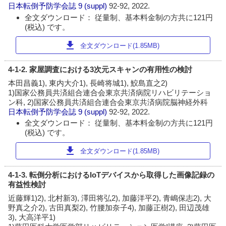
日本転倒予防学会誌
9 (suppl)
92-92, 2022.
全文ダウンロード： 従量制、基本料金制の方共に121円
(税込) です。
download
全文ダウンロード(1.85MB)
4-1-2. 家屋調査における3次元スキャンの有用性の検討
本田昌義1), 東内大介1), 長崎将城1), 鮫島直之2)
1)国家公務員共済組合連合会東京共済病院リハビリテーショ
ン科, 2)国家公務員共済組合連合会東京共済病院脳神経外科
日本転倒予防学会誌
9 (suppl)
92-92, 2022.
全文ダウンロード： 従量制、基本料金制の方共に121円
(税込) です。
download
全文ダウンロード(1.85MB)
4-1-3. 転倒分析におけるIoTデバイスから取得した画像記録の
有益性検討
近藤輝1)2), 北村新3), 澤田将弘2), 加藤洋平2), 青嶋保志2), 大
野真之介2), 古田真梨2), 竹腰加奈子4), 加藤正樹2), 田辺茂雄
3), 大高洋平1)