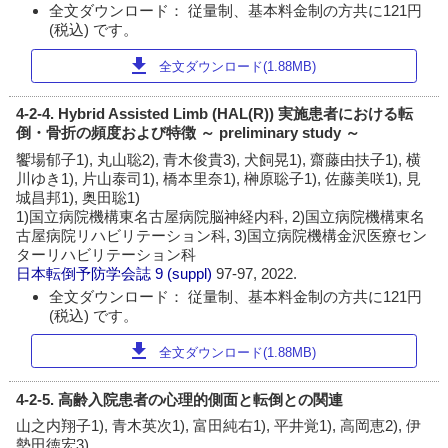
全文ダウンロード： 従量制、基本料金制の方共に121円
(税込) です。
download
全文ダウンロード(1.88MB)
4-2-4. Hybrid Assisted Limb (HAL(R)) 実施患者における転
倒・骨折の頻度および特徴 ～ preliminary study ～
饗場郁子1), 丸山聡2), 青木俊貴3), 犬飼晃1), 齋藤由扶子1), 横
川ゆき1), 片山泰司1), 橋本里奈1), 榊原聡子1), 佐藤美咲1), 見
城昌邦1), 奥田聡1)
1)国立病院機構東名古屋病院脳神経内科, 2)国立病院機構東名
古屋病院リハビリテーション科, 3)国立病院機構金沢医療セン
ターリハビリテーション科
日本転倒予防学会誌
9 (suppl)
97-97, 2022.
全文ダウンロード： 従量制、基本料金制の方共に121円
(税込) です。
download
全文ダウンロード(1.88MB)
4-2-5. 高齢入院患者の心理的側面と転倒との関連
山之内翔子1), 青木英次1), 富田純右1), 平井覚1), 高岡恵2), 伊
勢田徳宏3)