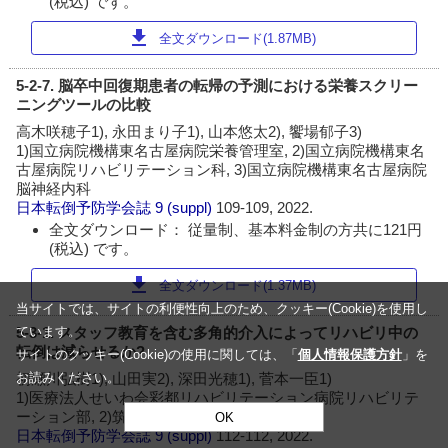
(税込) です。
download
全文ダウンロード(1.87MB)
5-2-7. 脳卒中回復期患者の転帰の予測における栄養スクリー
ニングツールの比較
高木咲穂子1), 永田まり子1), 山本悠太2), 饗場郁子3)
1)国立病院機構東名古屋病院栄養管理室, 2)国立病院機構東名
古屋病院リハビリテーション科, 3)国立病院機構東名古屋病院
脳神経内科
日本転倒予防学会誌
9 (suppl)
109-109, 2022.
全文ダウンロード： 従量制、基本料金制の方共に121円
(税込) です。
download
全文ダウンロード(1.37MB)
当サイトでは、サイトの利便性向上のため、クッキー(Cookie)を使用し
5-3-1. スタッフ教育を含む多角的介入によってリハビリ中の
ています。
転倒は減らせるか?
サイトのクッキー(Cookie)の使用に関しては、「
個人情報保護方針
」を
初瀬川弘樹1), 山田実2), 深田光穂1), 菅本一臣1)
お読みください。
1)医療法人せいわ会彩都リハビリテーション病院リハビリテ
ーション部, 2)筑波大学人間系
OK
日本転倒予防学会誌
9 (suppl)
112-112, 2022.