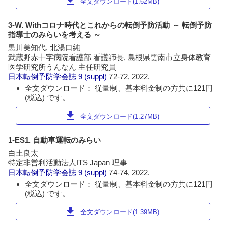
download
全文ダウンロード(1.62MB)
3-W. Withコロナ時代とこれからの転倒予防活動 ～ 転倒予防
指導士のみらいを考える ～
黒川美知代, 北湯口純
武蔵野赤十字病院看護部 看護師長, 島根県雲南市立身体教育
医学研究所うんなん 主任研究員
日本転倒予防学会誌
9 (suppl)
72-72, 2022.
全文ダウンロード： 従量制、基本料金制の方共に121円
(税込) です。
download
全文ダウンロード(1.27MB)
1-ES1. 自動車運転のみらい
白土良太
特定非営利活動法人ITS Japan 理事
日本転倒予防学会誌
9 (suppl)
74-74, 2022.
全文ダウンロード： 従量制、基本料金制の方共に121円
(税込) です。
download
全文ダウンロード(1.39MB)