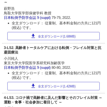
～
萩野浩
鳥取大学医学部保健学科 教授
日本転倒予防学会誌
9 (suppl)
79-79, 2022.
全文ダウンロード： 従量制、基本料金制の方共に121円
(税込) です。
download
全文ダウンロード(1.68MB)
3-LS2. 高齢者トータルケアにおける転倒・フレイル対策と抗
凝固療法
小川純人
東京大学大学院医学系研究科加齢医学
日本転倒予防学会誌
9 (suppl)
80-80, 2022.
全文ダウンロード： 従量制、基本料金制の方共に121円
(税込) です。
download
全文ダウンロード(1.42MB)
4-LS3. コロナ禍で高齢者に及んだ影響とそのフレイル対策 ～
運動・食事・社会参加に着目して ～