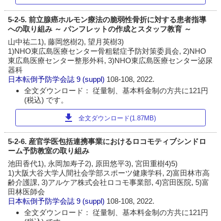
5-2-5. 前立腺癌ホルモン療法の脆弱性骨折に対する患者指導
への取り組み ～ パンフレットの作成とスタッフ教育 ～
山中祐二1), 藤岡悠樹2), 望月英樹3)
1)NHO東広島医療センター骨粗鬆症予防対策委員会, 2)NHO
東広島医療センター整形外科, 3)NHO東広島医療センター泌尿
器科
日本転倒予防学会誌
9 (suppl)
108-108, 2022.
全文ダウンロード： 従量制、基本料金制の方共に121円
(税込) です。
download
全文ダウンロード(1.87MB)
5-2-6. 産官学医包括連携事業におけるロコモティブシンドロ
ーム予防教室の取り組み
池田香代1), 永岡加寿子2), 原田悠平3), 宮田重樹4)5)
1)大阪大谷大学人間社会学部スポーツ健康学科, 2)富田林市高
齢介護課, 3)アルケア株式会社ロコモ事業部, 4)宮田医院, 5)富
田林医師会
日本転倒予防学会誌
9 (suppl)
108-108, 2022.
全文ダウンロード： 従量制、基本料金制の方共に121円