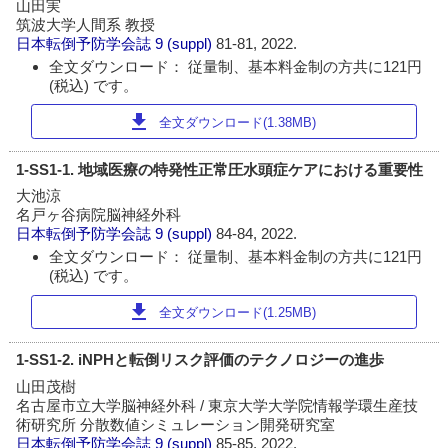
山田実
筑波大学人間系 教授
日本転倒予防学会誌
9 (suppl)
81-81, 2022.
全文ダウンロード： 従量制、基本料金制の方共に121円
(税込) です。
download
全文ダウンロード(1.38MB)
1-SS1-1. 地域医療の特発性正常圧水頭症ケアにおける重要性
大池涼
名戸ヶ谷病院脳神経外科
日本転倒予防学会誌
9 (suppl)
84-84, 2022.
全文ダウンロード： 従量制、基本料金制の方共に121円
(税込) です。
download
全文ダウンロード(1.25MB)
1-SS1-2. iNPHと転倒リスク評価のテクノロジーの進歩
山田茂樹
名古屋市立大学脳神経外科 / 東京大学大学院情報学環生産技
術研究所 分散数値シミュレーション開発研究室
日本転倒予防学会誌
9 (suppl)
85-85, 2022.