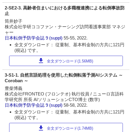
2-SE2-3. 高齢者住まいにおける多職種連携による転倒事故防
止
筒井妙子
株式会社学研ココファン・ナーシング訪問看護事業部 マネジ
ャー
日本転倒予防学会誌
9 (suppl)
55-55, 2022.
全文ダウンロード： 従量制、基本料金制の方共に121円
(税込) です。
download
全文ダウンロード(1.56MB)
3-S1-1. 自然言語処理を使用した転倒転落予測AIシステム ～
Coroban ～
豊柴博義
株式会社FRONTEO (フロンテオ) 執行役員 / ニューロ言語科
学研究所 所長 AIソリューションCTO博士 (数学)
日本転倒予防学会誌
9 (suppl)
58-58, 2022.
全文ダウンロード： 従量制、基本料金制の方共に121円
(税込) です。
download
全文ダウンロード(1.74MB)