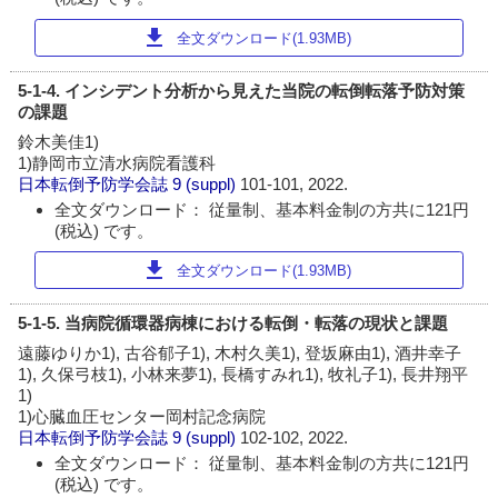
download
全文ダウンロード(1.93MB)
5-1-4. インシデント分析から見えた当院の転倒転落予防対策
の課題
鈴木美佳1)
1)静岡市立清水病院看護科
日本転倒予防学会誌
9 (suppl)
101-101, 2022.
全文ダウンロード： 従量制、基本料金制の方共に121円
(税込) です。
download
全文ダウンロード(1.93MB)
5-1-5. 当病院循環器病棟における転倒・転落の現状と課題
遠藤ゆりか1), 古谷郁子1), 木村久美1), 登坂麻由1), 酒井幸子
1), 久保弓枝1), 小林来夢1), 長橋すみれ1), 牧礼子1), 長井翔平
1)
1)心臓血圧センター岡村記念病院
日本転倒予防学会誌
9 (suppl)
102-102, 2022.
全文ダウンロード： 従量制、基本料金制の方共に121円
(税込) です。