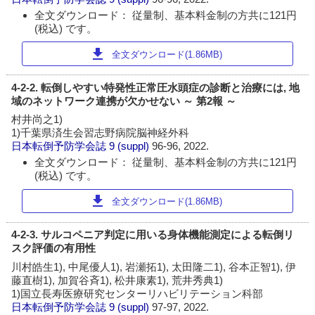
全文ダウンロード： 従量制、基本料金制の方共に121円
(税込) です。
download
全文ダウンロード(1.86MB)
4-2-2. 転倒しやすい特発性正常圧水頭症の診断と治療には, 地
域のネットワーク連携が欠かせない ～ 第2報 ～
村井尚之1)
1)千葉県済生会習志野病院脳神経外科
日本転倒予防学会誌
9 (suppl)
96-96, 2022.
全文ダウンロード： 従量制、基本料金制の方共に121円
(税込) です。
download
全文ダウンロード(1.86MB)
4-2-3. サルコペニア判定に用いる身体機能測定による転倒リ
スク評価の有用性
川村皓生1), 中尾優人1), 岩瀬拓1), 太田隆二1), 谷本正智1), 伊
藤直樹1), 加賀谷斉1), 松井康素1), 荒井秀典1)
1)国立長寿医療研究センターリハビリテーション科部
日本転倒予防学会誌
9 (suppl)
97-97, 2022.