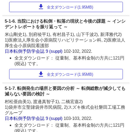
download
全文ダウンロード(1.95MB)
5-1-6. 当院における転倒・転落の現状と今後の課題 ～ インシ
デントレポートを振り返って ～
米山剛史1), 別府稜平1), 有村昌子1), 山下千波2), 新澤雅代2)
1)医療法人厚生会小原病院リハビリテーション科, 2)医療法人
厚生会小原病院看護部
日本転倒予防学会誌
9 (suppl)
102-102, 2022.
全文ダウンロード： 従量制、基本料金制の方共に121円
(税込) です。
download
全文ダウンロード(1.95MB)
5-1-7. 転倒発生の場所と要因の分析 ～ 転倒総数が減少しても
減らない要因の検討 ～
村松亜由美1), 渡邊真智子1), 二橋宏嘉2)
1)袋井市立聖隷袋井市民病院, 2)スズキ株式会社磐田工場工務
グループ
日本転倒予防学会誌
9 (suppl)
103-103, 2022.
全文ダウンロード： 従量制、基本料金制の方共に121円
(税込) です。