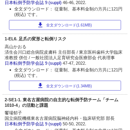
日本転倒予防学会誌
9 (suppl)
46-46, 2022.
全文ダウンロード： 従量制、基本料金制の方共に121円
(税込) です。
download
全文ダウンロード(1.61MB)
1-EL6. 足爪の変形と転倒リスク
高山かおる
済生会川口総合病院皮膚科 主任部長 / 東京医科歯科大学臨床
准教授 併任 / 一般社団法人足育研究会医療部会 代表理事
日本転倒予防学会誌
9 (suppl)
47-47, 2022.
全文ダウンロード： 従量制、基本料金制の方共に121円
(税込) です。
download
全文ダウンロード(1.34MB)
2-SE1-1. 東名古屋病院の自主的な転倒予防チーム「チーム
1010-4」の活動と課題
饗場郁子
国立病院機構東名古屋病院脳神経内科・臨床研究部 部長
日本転倒予防学会誌
9 (suppl)
50-50, 2022.