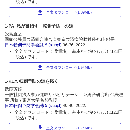
(税込) です。
download
全文ダウンロード(1.39MB)
1-PA. 私が目指す「転倒予防」の道
鮫島直之
国家公務員共済組合連合会東京共済病院脳神経外科 部長
日本転倒予防学会誌
9 (suppl)
36-36, 2022.
全文ダウンロード： 従量制、基本料金制の方共に121円
(税込) です。
download
全文ダウンロード(1.64MB)
1-KEY. 転倒予防の道を拓く
武藤芳照
一般社団法人東京健康リハビリテーション総合研究所 代表理
事 所長 / 東京大学名誉教授
日本転倒予防学会誌
9 (suppl)
40-40, 2022.
全文ダウンロード： 従量制、基本料金制の方共に121円
(税込) です。
download
全文ダウンロード(1.74MB)