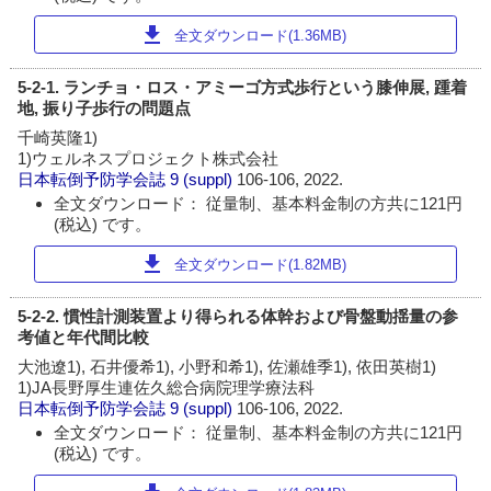
download
全文ダウンロード(1.36MB)
5-2-1. ランチョ・ロス・アミーゴ方式歩行という膝伸展, 踵着
地, 振り子歩行の問題点
千崎英隆1)
1)ウェルネスプロジェクト株式会社
日本転倒予防学会誌
9 (suppl)
106-106, 2022.
全文ダウンロード： 従量制、基本料金制の方共に121円
(税込) です。
download
全文ダウンロード(1.82MB)
5-2-2. 慣性計測装置より得られる体幹および骨盤動揺量の参
考値と年代間比較
大池遼1), 石井優希1), 小野和希1), 佐瀬雄季1), 依田英樹1)
1)JA長野厚生連佐久総合病院理学療法科
日本転倒予防学会誌
9 (suppl)
106-106, 2022.
全文ダウンロード： 従量制、基本料金制の方共に121円
(税込) です。