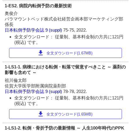
1-ES2. 病院内転倒予防の最新技術
奥俊介
パラマウントベッド株式会社経営企画本部マーケティング部
係長
日本転倒予防学会誌
9 (suppl)
75-75, 2022.
全文ダウンロード： 従量制、基本料金制の方共に121円
(税込) です。
download
全文ダウンロード(1.67MB)
1-LS1-1. 病棟における転倒・転落で留意すべきこと ～ 薬剤の
影響も含めて ～
祖川倫太郎
佐賀大学医学部附属病院薬剤部
日本転倒予防学会誌
9 (suppl)
78-78, 2022.
全文ダウンロード： 従量制、基本料金制の方共に121円
(税込) です。
download
全文ダウンロード(1.65MB)
1-LS1-2. 転倒・骨折予防の最新情報 ～ 人生100年時代のPPK