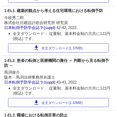
1-EL1. 建築的観点から考える住宅環境における転倒予防
今枝秀二郎
株式会社日建設計総合研究所 研究員
日本転倒予防学会誌
9 (suppl)
42-42, 2022.
全文ダウンロード： 従量制、基本料金制の方共に121円
(税込) です。
download
全文ダウンロード(1.37MB)
1-EL2. 患者の転倒と医療機関の責任 ～ 判断から見る転倒予
防 ～
馬渕俊介
阪本・馬渕法律事務所弁護士
日本転倒予防学会誌
9 (suppl)
43-43, 2022.
全文ダウンロード： 従量制、基本料金制の方共に121円
(税込) です。
download
全文ダウンロード(1.43MB)
1-EL3. 職場における転倒災害の防止