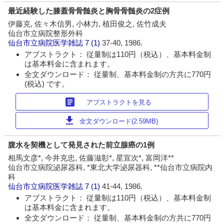
最近経験した膝蓋骨骨髄炎と胸骨骨髄炎の2症例
伊藤克, 佐々木信男, 小林力, 植田俊之, 佐竹成夫
仙台市立病院整形外科
仙台市立病院医学雑誌
7 (1)
37-40, 1986.
アブストラクト： 従量制は110円（税込）、基本料金制
は基本料金に含まれます。
全文ダウンロード： 従量制、基本料金制の方共に770円
(税込) です。
article
アブストラクトを見る
download
全文ダウンロード(2.59MB)
腹水を契機として発見された前立腺癌の1例
相馬文彦*, 今井克忠, 佐藤滋彰*, 星宣次*, 富岡洋**
仙台市立病院泌尿器科, *東北大学泌尿器科, **仙台市立病院内
科
仙台市立病院医学雑誌
7 (1)
41-44, 1986.
アブストラクト： 従量制は110円（税込）、基本料金制
は基本料金に含まれます。
全文ダウンロード： 従量制、基本料金制の方共に770円