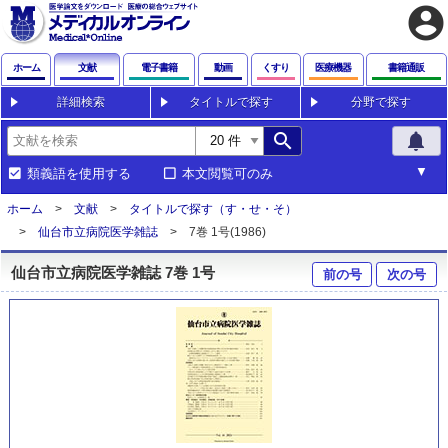
account_circle
ホーム
文献
電子書籍
動画
くすり
医療機器
書籍通販
詳細検索
タイトルで探す
分野で探す
search
notifications
類義語を使用する
本文閲覧可のみ
ホーム
文献
タイトルで探す（す・せ・そ）
仙台市立病院医学雑誌
7巻 1号(1986)
仙台市立病院医学雑誌 7巻 1号
前の号
次の号