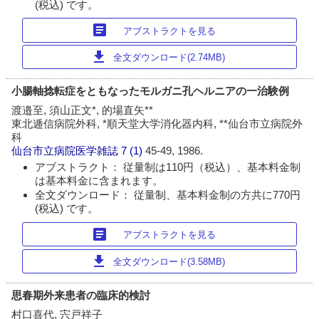
(税込) です。
article
アブストラクトを見る
download
全文ダウンロード(2.74MB)
小腸軸捻転症をともなったモルガニ孔ヘルニアの一治験例
渡邉至, 須山正文*, 的場直矢**
東北逓信病院外科, *順天堂大学消化器内科, **仙台市立病院外
科
仙台市立病院医学雑誌
7 (1)
45-49, 1986.
アブストラクト： 従量制は110円（税込）、基本料金制
は基本料金に含まれます。
全文ダウンロード： 従量制、基本料金制の方共に770円
(税込) です。
article
アブストラクトを見る
download
全文ダウンロード(3.58MB)
思春期外来患者の臨床的検討
村口喜代, 宍戸祥子