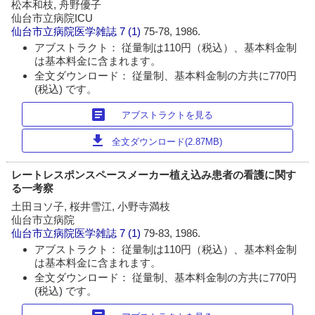
松本和枝, 舟野優子
仙台市立病院ICU
仙台市立病院医学雑誌
7 (1)
75-78, 1986.
アブストラクト： 従量制は110円（税込）、基本料金制
は基本料金に含まれます。
全文ダウンロード： 従量制、基本料金制の方共に770円
(税込) です。
article
アブストラクトを見る
download
全文ダウンロード(2.87MB)
レートレスポンスペースメーカー植え込み患者の看護に関す
る一考察
土田ヨソ子, 桜井雪江, 小野寺満枝
仙台市立病院
仙台市立病院医学雑誌
7 (1)
79-83, 1986.
アブストラクト： 従量制は110円（税込）、基本料金制
は基本料金に含まれます。
全文ダウンロード： 従量制、基本料金制の方共に770円
(税込) です。