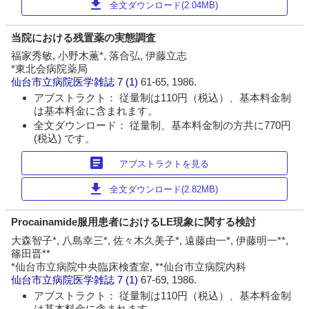
download
全文ダウンロード(2.04MB)
当院における残置薬の実態調査
福家秀敏, 小野木薫*, 落合弘, 伊藤立志
*東北会病院薬局
仙台市立病院医学雑誌
7 (1)
61-65, 1986.
アブストラクト： 従量制は110円（税込）、基本料金制
は基本料金に含まれます。
全文ダウンロード： 従量制、基本料金制の方共に770円
(税込) です。
article
アブストラクトを見る
download
全文ダウンロード(2.82MB)
Procainamide服用患者におけるLE現象に関する検討
大森智子*, 八島幸三*, 佐々木久美子*, 遠藤由一*, 伊藤明一**,
篠田晋**
*仙台市立病院中央臨床検査室, **仙台市立病院内科
仙台市立病院医学雑誌
7 (1)
67-69, 1986.
アブストラクト： 従量制は110円（税込）、基本料金制
は基本料金に含まれます。