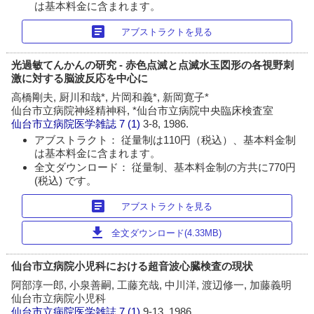
は基本料金に含まれます。
article
アブストラクトを見る
光過敏てんかんの研究 - 赤色点滅と点滅水玉図形の各視野刺
激に対する脳波反応を中心に
高橋剛夫, 厨川和哉*, 片岡和義*, 新岡寛子*
仙台市立病院神経精神科, *仙台市立病院中央臨床検査室
仙台市立病院医学雑誌
7 (1)
3-8, 1986.
アブストラクト： 従量制は110円（税込）、基本料金制
は基本料金に含まれます。
全文ダウンロード： 従量制、基本料金制の方共に770円
(税込) です。
article
アブストラクトを見る
download
全文ダウンロード(4.33MB)
仙台市立病院小児科における超音波心臓検査の現状
阿部淳一郎, 小泉善嗣, 工藤充哉, 中川洋, 渡辺修一, 加藤義明
仙台市立病院小児科
仙台市立病院医学雑誌
7 (1)
9-13, 1986.