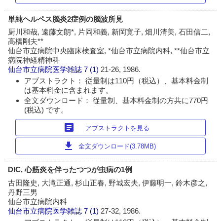
単純ヘルペス脳炎2症例の脳波所見
厨川和哉, 遠藤文朗*, 片岡和義, 新岡寛子, 畑川清美, 石田信二,
高橋剛夫**
仙台市立病院中央臨床検査室, *仙台市立病院内科, **仙台市立
病院神経精神科
仙台市立病院医学雑誌
7 (1)
21-26, 1986.
アブストラクト： 従量制は110円（税込）、基本料金制
は基本料金に含まれます。
全文ダウンロード： 従量制、基本料金制の方共に770円
(税込) です。
article
アブストラクトを見る
download
全文ダウンロード(3.78MB)
DIC, 心筋炎を伴ったつつが虫病の1例
古田隆史, 大滝正通, 杉山正春, 野城宏夫, 伊藤明一, 鈴木彦之,
丹野三男
仙台市立病院内科
仙台市立病院医学雑誌
7 (1)
27-32, 1986.