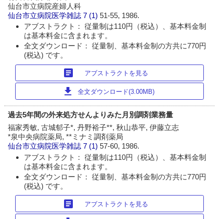
仙台市立病院産婦人科
仙台市立病院医学雑誌
7 (1)
51-55, 1986.
アブストラクト： 従量制は110円（税込）、基本料金制
は基本料金に含まれます。
全文ダウンロード： 従量制、基本料金制の方共に770円
(税込) です。
article
アブストラクトを見る
download
全文ダウンロード(3.00MB)
過去5年間の外来処方せんよりみた月別調剤業務量
福家秀敏, 古城郁子*, 丹野裕子**, 秋山恭平, 伊藤立志
*泉中央病院薬局, **ミナミ調剤薬局
仙台市立病院医学雑誌
7 (1)
57-60, 1986.
アブストラクト： 従量制は110円（税込）、基本料金制
は基本料金に含まれます。
全文ダウンロード： 従量制、基本料金制の方共に770円
(税込) です。
article
アブストラクトを見る