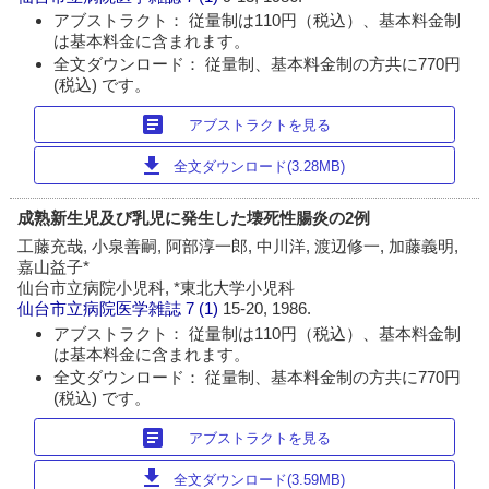
アブストラクト： 従量制は110円（税込）、基本料金制
は基本料金に含まれます。
全文ダウンロード： 従量制、基本料金制の方共に770円
(税込) です。
article
アブストラクトを見る
download
全文ダウンロード(3.28MB)
成熟新生児及び乳児に発生した壊死性腸炎の2例
工藤充哉, 小泉善嗣, 阿部淳一郎, 中川洋, 渡辺修一, 加藤義明,
嘉山益子*
仙台市立病院小児科, *東北大学小児科
仙台市立病院医学雑誌
7 (1)
15-20, 1986.
アブストラクト： 従量制は110円（税込）、基本料金制
は基本料金に含まれます。
全文ダウンロード： 従量制、基本料金制の方共に770円
(税込) です。
article
アブストラクトを見る
download
全文ダウンロード(3.59MB)