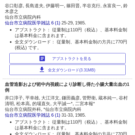
谷口彰彦, 長島道夫, 伊藤明一, 篠田晋, 半谷克行, 永富良一, 鈴
木彦之
仙台市立病院内科
仙台市立病院医学雑誌
6 (1)
25-29, 1985.
アブストラクト： 従量制は110円（税込）、基本料金制
は基本料金に含まれます。
全文ダウンロード： 従量制、基本料金制の方共に770円
(税込) です。
article
アブストラクトを見る
download
全文ダウンロード(3.31MB)
血管造影および術中内視鏡により診断し得た小腸大量出血の1
例
井口淳子, 平幸雄, 大江洋文, 鎌田義彦, 管野衛, 蔵本純一, 谷村
清明, 松本高, 的場直矢, 大平誠一*, 二宮本報*
仙台市立病院外科, *仙台市立病院内科
仙台市立病院医学雑誌
6 (1)
31-33, 1985.
アブストラクト： 従量制は110円（税込）、基本料金制
は基本料金に含まれます。
全文ダウンロード： 従量制、基本料金制の方共に770円