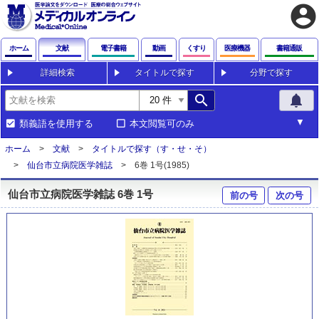
account_circle
ホーム
文献
電子書籍
動画
くすり
医療機器
書籍通販
詳細検索
タイトルで探す
分野で探す
search
notifications
類義語を使用する
本文閲覧可のみ
ホーム
文献
タイトルで探す（す・せ・そ）
仙台市立病院医学雑誌
6巻 1号(1985)
仙台市立病院医学雑誌 6巻 1号
前の号
次の号