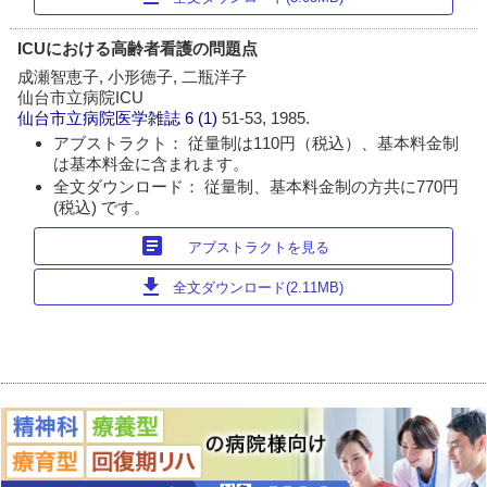
ICUにおける高齢者看護の問題点
成瀬智恵子, 小形徳子, 二瓶洋子
仙台市立病院ICU
仙台市立病院医学雑誌
6 (1)
51-53, 1985.
アブストラクト： 従量制は110円（税込）、基本料金制
は基本料金に含まれます。
全文ダウンロード： 従量制、基本料金制の方共に770円
(税込) です。
article
アブストラクトを見る
download
全文ダウンロード(2.11MB)