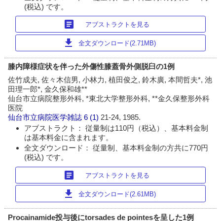
(税込) です。
article
アブストラクトを見る
download
全文ダウンロード(2.71MB)
膝内障様症状を伴った外傷性膝蓋骨外側脱臼の1例
佐竹成夫, 佐々木信男, 小林力, 植田俊之, 鈴木廣, 本間哲夫*, 池
田理一郎*, 金久保和雄**
仙台市立病院整形外科, *東北大学整形外科, **金久保整形外科
医院
仙台市立病院医学雑誌
6 (1)
21-24, 1985.
アブストラクト： 従量制は110円（税込）、基本料金制
は基本料金に含まれます。
全文ダウンロード： 従量制、基本料金制の方共に770円
(税込) です。
article
アブストラクトを見る
download
全文ダウンロード(2.61MB)
Procainamide投与後にtorsades de pointesを呈した1例