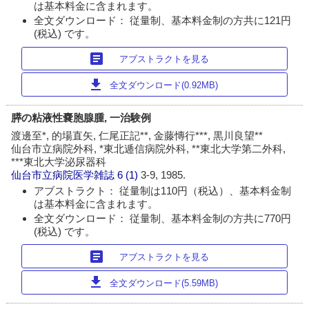
は基本料金に含まれます。
全文ダウンロード： 従量制、基本料金制の方共に121円
(税込) です。
article
アブストラクトを見る
download
全文ダウンロード(0.92MB)
膵の粘液性嚢胞腺腫, 一治験例
渡邊至*, 的場直矢, 仁尾正記**, 金藤慱行***, 黒川良望**
仙台市立病院外科, *東北逓信病院外科, **東北大学第二外科,
***東北大学泌尿器科
仙台市立病院医学雑誌
6 (1)
3-9, 1985.
アブストラクト： 従量制は110円（税込）、基本料金制
は基本料金に含まれます。
全文ダウンロード： 従量制、基本料金制の方共に770円
(税込) です。
article
アブストラクトを見る
download
全文ダウンロード(5.59MB)