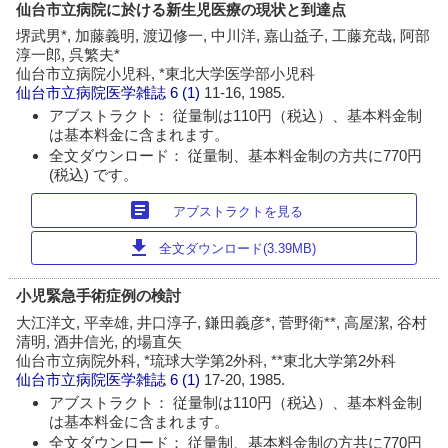
仙台市立病院に於ける新生児医療の現状と到達点
堺武男*, 加藤義明, 渡辺修一, 中川洋, 嘉山益子, 工藤充哉, 阿部
淳一郎, 呉繁夫*
仙台市立病院小児科, *東北大学医学部小児科
仙台市立病院医学雑誌
6 (1)
11-16, 1985.
アブストラクト： 従量制は110円（税込）、基本料金制
は基本料金に含まれます。
全文ダウンロード： 従量制、基本料金制の方共に770円
(税込) です。
article
アブストラクトを見る
download
全文ダウンロード(3.39MB)
小児緊急手術症例の検討
大江洋文, 平幸雄, 井口淳子, 鎌田義彦*, 菅野衛**, 高屋潔, 谷村
清明, 酒井信光, 的場直矢
仙台市立病院外科, *琉球大学第2外科, **東北大学第2外科
仙台市立病院医学雑誌
6 (1)
17-20, 1985.
アブストラクト： 従量制は110円（税込）、基本料金制
は基本料金に含まれます。
全文ダウンロード： 従量制、基本料金制の方共に770円