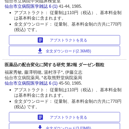
仙台市立病院中央臨床検査室
仙台市立病院医学雑誌
6 (1)
41-44, 1985.
アブストラクト： 従量制は110円（税込）、基本料金制
は基本料金に含まれます。
全文ダウンロード： 従量制、基本料金制の方共に770円
(税込) です。
article
アブストラクトを見る
download
全文ダウンロード(2.36MB)
医薬品の配合変化に関する研究 第2報 ダーゼン顆粒
福家秀敏, 藤澤明穂, 湯村淳子*, 伊藤立志
仙台市立病院薬局, *名取熊野堂病院薬局
仙台市立病院医学雑誌
6 (1)
45-50, 1985.
アブストラクト： 従量制は110円（税込）、基本料金制
は基本料金に含まれます。
全文ダウンロード： 従量制、基本料金制の方共に770円
(税込) です。
article
アブストラクトを見る
download
全文ダウンロード(3.03MB)