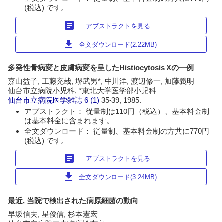
(税込) です。
article
アブストラクトを見る
download
全文ダウンロード(2.22MB)
多発性骨病変と皮膚病変を呈したHistiocytosis Xの一例
嘉山益子, 工藤充哉, 堺武男*, 中川洋, 渡辺修一, 加藤義明
仙台市立病院小児科, *東北大学医学部小児科
仙台市立病院医学雑誌
6 (1)
35-39, 1985.
アブストラクト： 従量制は110円（税込）、基本料金制
は基本料金に含まれます。
全文ダウンロード： 従量制、基本料金制の方共に770円
(税込) です。
article
アブストラクトを見る
download
全文ダウンロード(3.24MB)
最近, 当院で検出された病原細菌の動向
早坂信夫, 星俊信, 杉本憲宏