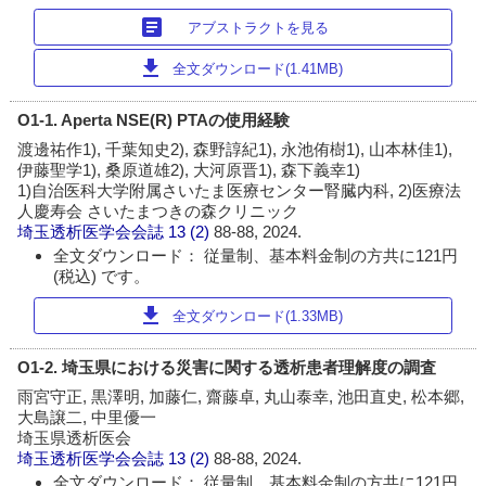
article
アブストラクトを見る
download
全文ダウンロード(1.41MB)
O1-1. Aperta NSE(R) PTAの使用経験
渡邊祐作1), 千葉知史2), 森野諄紀1), 永池侑樹1), 山本林佳1),
伊藤聖学1), 桑原道雄2), 大河原晋1), 森下義幸1)
1)自治医科大学附属さいたま医療センター腎臓内科, 2)医療法
人慶寿会 さいたまつきの森クリニック
埼玉透析医学会会誌
13 (2)
88-88, 2024.
全文ダウンロード： 従量制、基本料金制の方共に121円
(税込) です。
download
全文ダウンロード(1.33MB)
O1-2. 埼玉県における災害に関する透析患者理解度の調査
雨宮守正, 黒澤明, 加藤仁, 齋藤卓, 丸山泰幸, 池田直史, 松本郷,
大島譲二, 中里優一
埼玉県透析医会
埼玉透析医学会会誌
13 (2)
88-88, 2024.
全文ダウンロード： 従量制、基本料金制の方共に121円