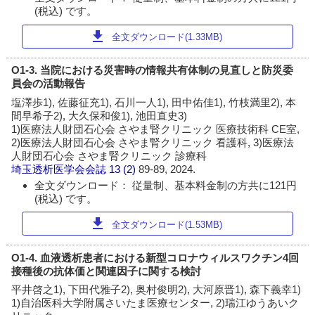
(税込) です。
download
全文ダウンロード(1.33MB)
O1-3. 当院における災害時の情報共有体制の見直しと防災委
員会の活動報告
塩澤歩1), 佐藤征充1), 石川一人1), 田中佑佳1), 竹枝満里2), 本
間早希子2), 大久保和俊1), 池田直史3)
1)医療法人財団石心会 さやま腎クリニック 医療技術科 CE室,
2)医療法人財団石心会 さやま腎クリニック 看護科, 3)医療法
人財団石心会 さやま腎クリニック 診療科
埼玉透析医学会会誌
13 (2)
89-89, 2024.
全文ダウンロード： 従量制、基本料金制の方共に121円
(税込) です。
download
全文ダウンロード(1.53MB)
O1-4. 血液透析患者における新型コロナウィルスワクチン4回
接種後の抗体価と関連因子に関する検討
平井啓之1), 下田代雅子2), 奥村俊明2), 大河原晋1), 森下義幸1)
1)自治医科大学附属さいたま医療センター, 2)瑞江ゆうあいク