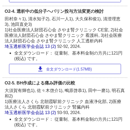
O2-4. 透析中の低分子ヘパリン投与方法変更の検討
田村奈々1), 清水知子2), 石川一人1), 大久保和俊1), 清澄理恵
3), 池田直史3)
1)社会医療法人財団石心会 さやま腎クリニック CE室, 2)社会
医療法人財団石心会 さやま腎クリニック 看護科, 3)社会医療
法人財団石心会 さやま腎クリニック 人工透析内科
埼玉透析医学会会誌
13 (2)
92-92, 2024.
全文ダウンロード： 従量制、基本料金制の方共に121円
(税込) です。
download
全文ダウンロード(1.57MB)
O2-5. BH作成による痛み評価の比較
大須賀有輝也1), 佐々木啓介1), 鴫原啓恭1), 田中一磨1), 明石真
和2)
1)医療法人さくら 北朝霞駅前クリニック 血液浄化部, 2)医療
法人さくら 北朝霞駅前クリニック 腎臓内科
埼玉透析医学会会誌
13 (2)
93-93, 2024.
全文ダウンロード： 従量制、基本料金制の方共に121円
(税込) です。