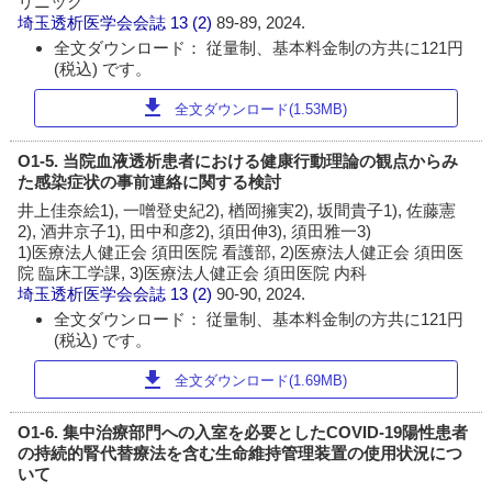
リニック
埼玉透析医学会会誌
13 (2)
89-89, 2024.
全文ダウンロード： 従量制、基本料金制の方共に121円
(税込) です。
download
全文ダウンロード(1.53MB)
O1-5. 当院血液透析患者における健康行動理論の観点からみ
た感染症状の事前連絡に関する検討
井上佳奈絵1), 一噌登史紀2), 楢岡擁実2), 坂間貴子1), 佐藤憲
2), 酒井京子1), 田中和彦2), 須田伸3), 須田雅一3)
1)医療法人健正会 須田医院 看護部, 2)医療法人健正会 須田医
院 臨床工学課, 3)医療法人健正会 須田医院 内科
埼玉透析医学会会誌
13 (2)
90-90, 2024.
全文ダウンロード： 従量制、基本料金制の方共に121円
(税込) です。
download
全文ダウンロード(1.69MB)
O1-6. 集中治療部門への入室を必要としたCOVID-19陽性患者
の持続的腎代替療法を含む生命維持管理装置の使用状況につ
いて