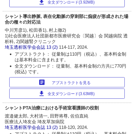
download
全文ダウンロード(3.92MB)
シャント導出静脈, 表在化動脈の穿刺部に痂疲が形成された場
合の種々の対応法
中川芳彦1), 松田香1), 村上徹2)
1)社会医療法人社団新都市医療研究会〔関越〕会 関越病院 透
析科, 2)関越腎クリニック
埼玉透析医学会会誌
13 (2)
114-117, 2024.
アブストラクト： 従量制は110円（税込）、基本料金制
は基本料金に含まれます。
全文ダウンロード： 従量制、基本料金制の方共に770円
(税込) です。
article
アブストラクトを見る
download
全文ダウンロード(3.63MB)
シャントPTA治療における手術室看護師の役割
渡邉健太郎, 大村清一, 田野将尊, 佐伯直純
医療法人埼友会 埼友草加病院
埼玉透析医学会会誌
13 (2)
118-120, 2024.
アブストラクト： 従量制は110円（税込）、基本料金制