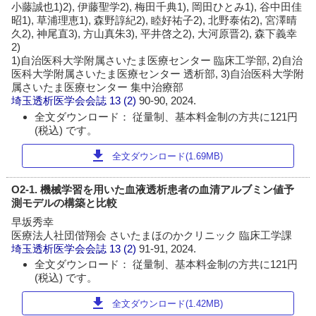
小藤誠也1)2), 伊藤聖学2), 梅田千典1), 岡田ひとみ1), 谷中田佳
昭1), 草浦理恵1), 森野諄紀2), 睦好祐子2), 北野泰佑2), 宮澤晴
久2), 神尾直3), 方山真朱3), 平井啓之2), 大河原晋2), 森下義幸
2)
1)自治医科大学附属さいたま医療センター 臨床工学部, 2)自治
医科大学附属さいたま医療センター 透析部, 3)自治医科大学附
属さいたま医療センター 集中治療部
埼玉透析医学会会誌
13 (2)
90-90, 2024.
全文ダウンロード： 従量制、基本料金制の方共に121円
(税込) です。
download
全文ダウンロード(1.69MB)
O2-1. 機械学習を用いた血液透析患者の血清アルブミン値予
測モデルの構築と比較
早坂秀幸
医療法人社団偕翔会 さいたまほのかクリニック 臨床工学課
埼玉透析医学会会誌
13 (2)
91-91, 2024.
全文ダウンロード： 従量制、基本料金制の方共に121円
(税込) です。
download
全文ダウンロード(1.42MB)