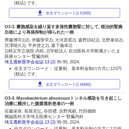
(税込) です。
download
全文ダウンロード(1.61MB)
O3-3. 嚢胞感染を繰り返す多発性嚢胞腎に対して, 根治的腎摘
出術により再発抑制が得られた一例
齊藤博司1)2), 伊藤聖学2), 大河原晋2), 森野諄紀2), 北野泰佑2),
宮澤晴久2), 平井啓之2), 森下義幸2)
1)秩父市立病院 内科, 2)学校法人 自治医科大学附属さいたま
医療センター 腎臓内科
埼玉透析医学会会誌
13 (2)
95-95, 2024.
全文ダウンロード： 従量制、基本料金制の方共に121円
(税込) です。
download
全文ダウンロード(1.66MB)
O3-4. Mycobacterium abscessusトンネル感染を引き起こし
治療に難渋した腹膜透析患者の一例
佐藤栄奈, 長堀克弘, 谷田禮, 吉野篤範, 竹田徹朗
獨協医科大学埼玉医療センター 腎臓内科
埼玉透析医学会会誌
13 (2)
95-95, 2024.
全文ダウンロード： 従量制、基本料金制の方共に121円