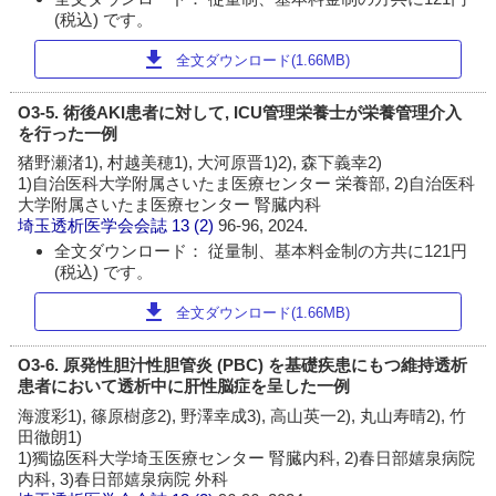
(税込) です。
download
全文ダウンロード(1.66MB)
O3-5. 術後AKI患者に対して, ICU管理栄養士が栄養管理介入
を行った一例
猪野瀬渚1), 村越美穂1), 大河原晋1)2), 森下義幸2)
1)自治医科大学附属さいたま医療センター 栄養部, 2)自治医科
大学附属さいたま医療センター 腎臓内科
埼玉透析医学会会誌
13 (2)
96-96, 2024.
全文ダウンロード： 従量制、基本料金制の方共に121円
(税込) です。
download
全文ダウンロード(1.66MB)
O3-6. 原発性胆汁性胆管炎 (PBC) を基礎疾患にもつ維持透析
患者において透析中に肝性脳症を呈した一例
海渡彩1), 篠原樹彦2), 野澤幸成3), 高山英一2), 丸山寿晴2), 竹
田徹朗1)
1)獨協医科大学埼玉医療センター 腎臓内科, 2)春日部嬉泉病院
内科, 3)春日部嬉泉病院 外科