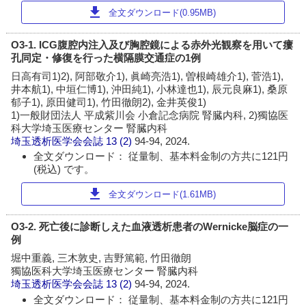
download
全文ダウンロード(0.95MB)
O3-1. ICG腹腔内注入及び胸腔鏡による赤外光観察を用いて瘻
孔同定・修復を行った横隔膜交通症の1例
日高有司1)2), 阿部敬介1), 眞崎亮浩1), 曽根崎雄介1), 菅浩1),
井本航1), 中垣仁博1), 沖田純1), 小林達也1), 辰元良麻1), 桑原
郁子1), 原田健司1), 竹田徹朗2), 金井英俊1)
1)一般財団法人 平成紫川会 小倉記念病院 腎臓内科, 2)獨協医
科大学埼玉医療センター 腎臓内科
埼玉透析医学会会誌
13 (2)
94-94, 2024.
全文ダウンロード： 従量制、基本料金制の方共に121円
(税込) です。
download
全文ダウンロード(1.61MB)
O3-2. 死亡後に診断しえた血液透析患者のWernicke脳症の一
例
堀中重義, 三木敦史, 吉野篤範, 竹田徹朗
獨協医科大学埼玉医療センター 腎臓内科
埼玉透析医学会会誌
13 (2)
94-94, 2024.
全文ダウンロード： 従量制、基本料金制の方共に121円