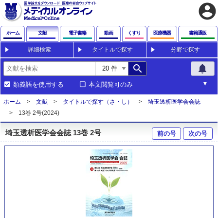
account_circle
ホーム
文献
電子書籍
動画
くすり
医療機器
書籍通販
詳細検索
タイトルで探す
分野で探す
search
notifications
類義語を使用する
本文閲覧可のみ
ホーム
文献
タイトルで探す（さ・し）
埼玉透析医学会会誌
13巻 2号(2024)
埼玉透析医学会会誌 13巻 2号
前の号
次の号