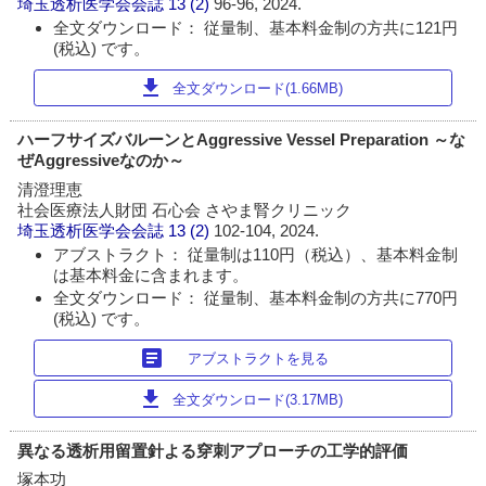
埼玉透析医学会会誌
13 (2)
96-96, 2024.
全文ダウンロード： 従量制、基本料金制の方共に121円
(税込) です。
download
全文ダウンロード(1.66MB)
ハーフサイズバルーンとAggressive Vessel Preparation ～な
ぜAggressiveなのか～
清澄理恵
社会医療法人財団 石心会 さやま腎クリニック
埼玉透析医学会会誌
13 (2)
102-104, 2024.
アブストラクト： 従量制は110円（税込）、基本料金制
は基本料金に含まれます。
全文ダウンロード： 従量制、基本料金制の方共に770円
(税込) です。
article
アブストラクトを見る
download
全文ダウンロード(3.17MB)
異なる透析用留置針よる穿刺アプローチの工学的評価
塚本功