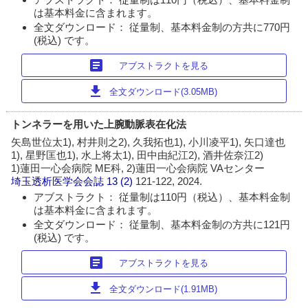
は基本料金に含まれます。
全文ダウンロード： 従量制、基本料金制の方共に770円
(税込) です。
article
アブストラクトを見る
download
全文ダウンロード(3.05MB)
トンネラーを用いた上腕動脈表在化法
矢島世位太1), 村井則之2), 久我拓也1), 小川凌平1), 矢口達也
1), 星野匡也1), 水上将太1), 田中由紀江2), 酒井佐奈江2)
1)蓮田一心会病院 ME科, 2)蓮田一心会病院 VAセンター
埼玉透析医学会会誌
13 (2)
121-122, 2024.
アブストラクト： 従量制は110円（税込）、基本料金制
は基本料金に含まれます。
全文ダウンロード： 従量制、基本料金制の方共に121円
(税込) です。
article
アブストラクトを見る
download
全文ダウンロード(1.91MB)