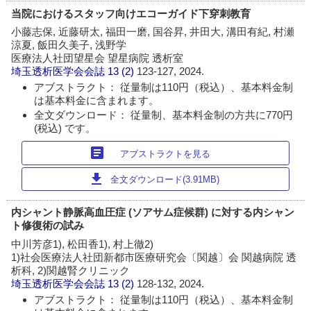
当院におけるスタッフ向けエコーガイド下穿刺教育
小藤志保, 近藤研太, 福田一磨, 国谷昇, 井田大, 溝田有紀, 村瀬
涼夏, 飯田久美子, 浅野学
医療法人社団望星会 望星病院 透析室
埼玉透析医学会会誌
13 (2)
123-127, 2024.
アブストラクト： 従量制は110円（税込）、基本料金制
は基本料金に含まれます。
全文ダウンロード： 従量制、基本料金制の方共に770円
(税込) です。
article
アブストラクトを見る
download
全文ダウンロード(3.91MB)
内シャント静脈高血圧症 (ソアサム症候群) に対する内シャン
ト修復術の試み
中川芳彦1), 松田香1), 村上徹2)
1)社会医療法人社団新都市医療研究会〔関越〕会 関越病院 透
析科, 2)関越腎クリニック
埼玉透析医学会会誌
13 (2)
128-132, 2024.
アブストラクト： 従量制は110円（税込）、基本料金制