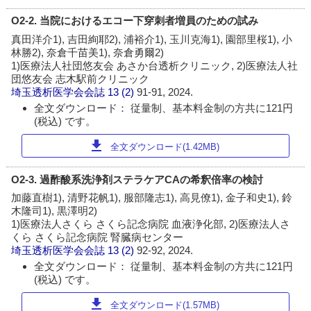
O2-2. 当院におけるエコー下穿刺者増員のための試み
真田洋介1), 吉田絢耶2), 浦裕介1), 玉川克海1), 園部里桜1), 小
林勝2), 奈倉千苗美1), 奈倉勇爾2)
1)医療法人社団悠友会 あさか台透析クリニック, 2)医療法人社
団悠友会 志木駅前クリニック
埼玉透析医学会会誌
13 (2)
91-91, 2024.
全文ダウンロード： 従量制、基本料金制の方共に121円
(税込) です。
download
全文ダウンロード(1.42MB)
O2-3. 過酢酸系洗浄剤ステラケアCAの希釈倍率の検討
加藤直樹1), 清野花帆1), 服部隆志1), 高見僚1), 金子和史1), 鈴
木隆司1), 黒澤明2)
1)医療法人さくら さくら記念病院 血液浄化部, 2)医療法人さ
くら さくら記念病院 腎臓病センター
埼玉透析医学会会誌
13 (2)
92-92, 2024.
全文ダウンロード： 従量制、基本料金制の方共に121円
(税込) です。
download
全文ダウンロード(1.57MB)