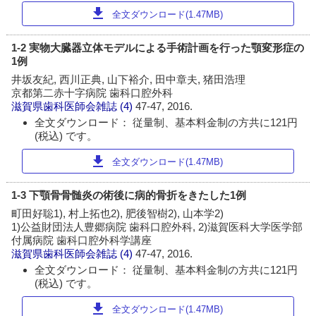
download
全文ダウンロード(1.47MB)
1-2 実物大臓器立体モデルによる手術計画を行った顎変形症の
1例
井坂友紀, 西川正典, 山下裕介, 田中章夫, 猪田浩理
京都第二赤十字病院 歯科口腔外科
滋賀県歯科医師会雑誌
(4)
47-47, 2016.
全文ダウンロード： 従量制、基本料金制の方共に121円
(税込) です。
download
全文ダウンロード(1.47MB)
1-3 下顎骨骨髄炎の術後に病的骨折をきたした1例
町田好聡1), 村上拓也2), 肥後智樹2), 山本学2)
1)公益財団法人豊郷病院 歯科口腔外科, 2)滋賀医科大学医学部
付属病院 歯科口腔外科学講座
滋賀県歯科医師会雑誌
(4)
47-47, 2016.
全文ダウンロード： 従量制、基本料金制の方共に121円
(税込) です。
download
全文ダウンロード(1.47MB)