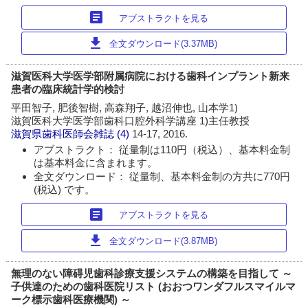
article
アブストラクトを見る
download
全文ダウンロード(3.37MB)
滋賀医科大学医学部附属病院における歯科インプラント新来
患者の臨床統計学的検討
平田智子, 肥後智樹, 高森翔子, 越沼伸也, 山本学1)
滋賀医科大学医学部歯科口腔外科学講座 1)主任教授
滋賀県歯科医師会雑誌
(4)
14-17, 2016.
アブストラクト： 従量制は110円（税込）、基本料金制
は基本料金に含まれます。
全文ダウンロード： 従量制、基本料金制の方共に770円
(税込) です。
article
アブストラクトを見る
download
全文ダウンロード(3.87MB)
無理のない障碍児歯科診療支援システムの構築を目指して ～
子供達のための歯科医院リスト (おおつワンダフルスマイルマ
ーク標示歯科医療機関) ～