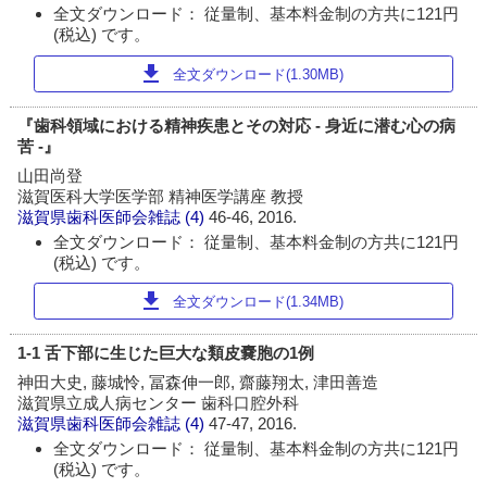
全文ダウンロード： 従量制、基本料金制の方共に121円
(税込) です。
download
全文ダウンロード(1.30MB)
『歯科領域における精神疾患とその対応 - 身近に潜む心の病
苦 -』
山田尚登
滋賀医科大学医学部 精神医学講座 教授
滋賀県歯科医師会雑誌
(4)
46-46, 2016.
全文ダウンロード： 従量制、基本料金制の方共に121円
(税込) です。
download
全文ダウンロード(1.34MB)
1-1 舌下部に生じた巨大な類皮嚢胞の1例
神田大史, 藤城怜, 冨森伸一郎, 齋藤翔太, 津田善造
滋賀県立成人病センター 歯科口腔外科
滋賀県歯科医師会雑誌
(4)
47-47, 2016.
全文ダウンロード： 従量制、基本料金制の方共に121円
(税込) です。