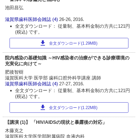
池田昌弘
滋賀県歯科医師会雑誌
(4)
26-26, 2016.
全文ダウンロード： 従量制、基本料金制の方共に121円
(税込) です。
download
全文ダウンロード(1.29MB)
院内感染の基礎知識 ～HIV感染者の治療ができる診療環境の
充実化に向けて～
肥後智樹
滋賀医科大学 医学部 歯科口腔外科学講座 講師
滋賀県歯科医師会雑誌
(4)
27-27, 2016.
全文ダウンロード： 従量制、基本料金制の方共に121円
(税込) です。
download
全文ダウンロード(1.22MB)
【講演 (1)】 「HIV/AIDSの現状と暴露後の対応」
木藤克之
滋賀医科大学医学部附属病院 血液内科