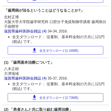
「歯周病が治るということはどうなることか?」
北村正博
大阪大学大学院歯学研究科 口腔分子免疫制御学講座 歯周病分
子病態学
滋賀県歯科医師会雑誌
(4)
34-34, 2016.
全文ダウンロード： 従量制、基本料金制の方共に121円
(税込) です。
download
全文ダウンロード(1.16MB)
(1) 「歯周基本治療について」
八木正樹
大津地域
滋賀県歯科医師会雑誌
(4)
35-37, 2016.
全文ダウンロード： 従量制、基本料金制の方共に121円
(税込) です。
download
全文ダウンロード(2.73MB)
(2) 「患者さんと共に取り組む歯周治療」