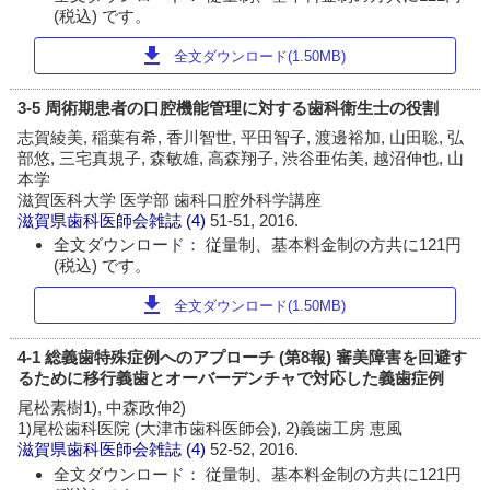
(税込) です。
download
全文ダウンロード(1.50MB)
3-5 周術期患者の口腔機能管理に対する歯科衛生士の役割
志賀綾美, 稲葉有希, 香川智世, 平田智子, 渡邊裕加, 山田聡, 弘
部悠, 三宅真規子, 森敏雄, 高森翔子, 渋谷亜佑美, 越沼伸也, 山
本学
滋賀医科大学 医学部 歯科口腔外科学講座
滋賀県歯科医師会雑誌
(4)
51-51, 2016.
全文ダウンロード： 従量制、基本料金制の方共に121円
(税込) です。
download
全文ダウンロード(1.50MB)
4-1 総義歯特殊症例へのアプローチ (第8報) 審美障害を回避す
るために移行義歯とオーバーデンチャで対応した義歯症例
尾松素樹1), 中森政伸2)
1)尾松歯科医院 (大津市歯科医師会), 2)義歯工房 恵風
滋賀県歯科医師会雑誌
(4)
52-52, 2016.
全文ダウンロード： 従量制、基本料金制の方共に121円