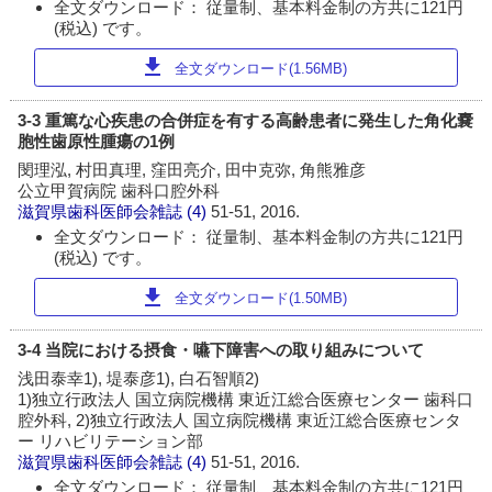
全文ダウンロード： 従量制、基本料金制の方共に121円
(税込) です。
download
全文ダウンロード(1.56MB)
3-3 重篤な心疾患の合併症を有する高齢患者に発生した角化嚢
胞性歯原性腫瘍の1例
閔理泓, 村田真理, 窪田亮介, 田中克弥, 角熊雅彦
公立甲賀病院 歯科口腔外科
滋賀県歯科医師会雑誌
(4)
51-51, 2016.
全文ダウンロード： 従量制、基本料金制の方共に121円
(税込) です。
download
全文ダウンロード(1.50MB)
3-4 当院における摂食・嚥下障害への取り組みについて
浅田泰幸1), 堤泰彦1), 白石智順2)
1)独立行政法人 国立病院機構 東近江総合医療センター 歯科口
腔外科, 2)独立行政法人 国立病院機構 東近江総合医療センタ
ー リハビリテーション部
滋賀県歯科医師会雑誌
(4)
51-51, 2016.
全文ダウンロード： 従量制、基本料金制の方共に121円