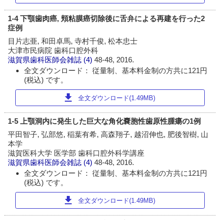
1-4 下顎歯肉癌, 頬粘膜癌切除後に舌弁による再建を行った2
症例
目片志亜, 和田卓馬, 寺村千俊, 松本忠士
大津市民病院 歯科口腔外科
滋賀県歯科医師会雑誌
(4)
48-48, 2016.
全文ダウンロード： 従量制、基本料金制の方共に121円
(税込) です。
download
全文ダウンロード(1.49MB)
1-5 上顎洞内に発生した巨大な角化嚢胞性歯原性腫瘍の1例
平田智子, 弘部悠, 稲葉有希, 高森翔子, 越沼伸也, 肥後智樹, 山
本学
滋賀医科大学 医学部 歯科口腔外科学講座
滋賀県歯科医師会雑誌
(4)
48-48, 2016.
全文ダウンロード： 従量制、基本料金制の方共に121円
(税込) です。
download
全文ダウンロード(1.49MB)