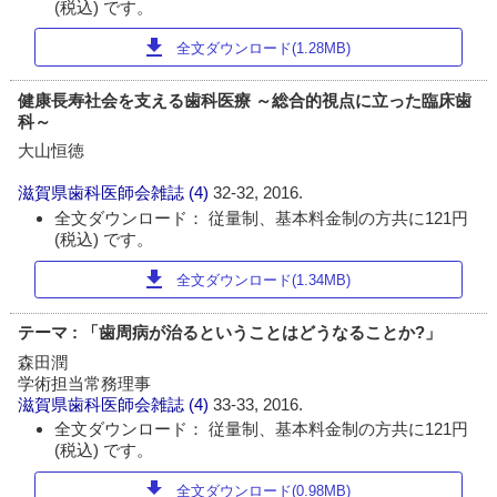
(税込) です。
download
全文ダウンロード(1.28MB)
健康長寿社会を支える歯科医療 ～総合的視点に立った臨床歯
科～
大山恒徳
滋賀県歯科医師会雑誌
(4)
32-32, 2016.
全文ダウンロード： 従量制、基本料金制の方共に121円
(税込) です。
download
全文ダウンロード(1.34MB)
テーマ : 「歯周病が治るということはどうなることか?」
森田潤
学術担当常務理事
滋賀県歯科医師会雑誌
(4)
33-33, 2016.
全文ダウンロード： 従量制、基本料金制の方共に121円
(税込) です。
download
全文ダウンロード(0.98MB)