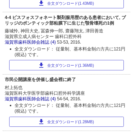
download
全文ダウンロード(1.43MB)
4-4 ビスフォスフォネート製剤服用歴のある患者において, ブ
リッジのポンティック部粘膜下に生じた顎骨壊死の1例
藤城怜, 神田大史, 冨森伸一郎, 齋藤翔太, 津田善造
滋賀県立成人病センター 歯科口腔外科
滋賀県歯科医師会雑誌
(4)
53-53, 2016.
全文ダウンロード： 従量制、基本料金制の方共に121円
(税込) です。
download
全文ダウンロード(1.36MB)
市民公開講座を併催し盛会裡に終了
村上拓也
滋賀医科大学医学部歯科口腔外科学講座
滋賀県歯科医師会雑誌
(4)
54-54, 2016.
全文ダウンロード： 従量制、基本料金制の方共に121円
(税込) です。
download
全文ダウンロード(1.28MB)