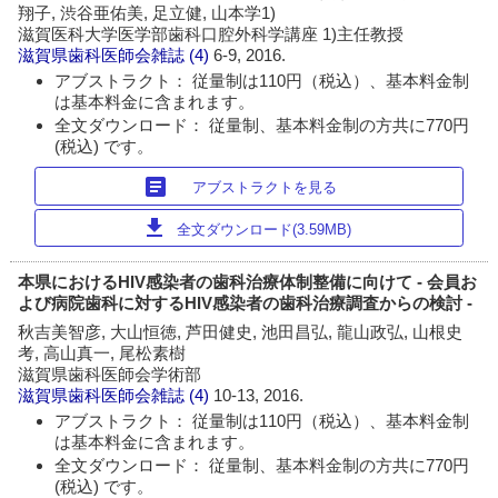
翔子, 渋谷亜佑美, 足立健, 山本学1)
滋賀医科大学医学部歯科口腔外科学講座 1)主任教授
滋賀県歯科医師会雑誌
(4)
6-9, 2016.
アブストラクト： 従量制は110円（税込）、基本料金制
は基本料金に含まれます。
全文ダウンロード： 従量制、基本料金制の方共に770円
(税込) です。
article
アブストラクトを見る
download
全文ダウンロード(3.59MB)
本県におけるHIV感染者の歯科治療体制整備に向けて - 会員お
よび病院歯科に対するHIV感染者の歯科治療調査からの検討 -
秋吉美智彦, 大山恒徳, 芦田健史, 池田昌弘, 龍山政弘, 山根史
考, 高山真一, 尾松素樹
滋賀県歯科医師会学術部
滋賀県歯科医師会雑誌
(4)
10-13, 2016.
アブストラクト： 従量制は110円（税込）、基本料金制
は基本料金に含まれます。
全文ダウンロード： 従量制、基本料金制の方共に770円
(税込) です。