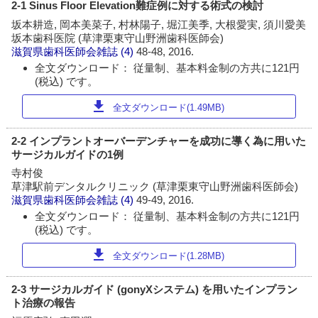
2-1 Sinus Floor Elevation難症例に対する術式の検討
坂本耕造, 岡本美菜子, 村林陽子, 堀江美季, 大根愛実, 須川愛美
坂本歯科医院 (草津栗東守山野洲歯科医師会)
滋賀県歯科医師会雑誌
(4)
48-48, 2016.
全文ダウンロード： 従量制、基本料金制の方共に121円
(税込) です。
download
全文ダウンロード(1.49MB)
2-2 インプラントオーバーデンチャーを成功に導く為に用いた
サージカルガイドの1例
寺村俊
草津駅前デンタルクリニック (草津栗東守山野洲歯科医師会)
滋賀県歯科医師会雑誌
(4)
49-49, 2016.
全文ダウンロード： 従量制、基本料金制の方共に121円
(税込) です。
download
全文ダウンロード(1.28MB)
2-3 サージカルガイド (gonyXシステム) を用いたインプラン
ト治療の報告