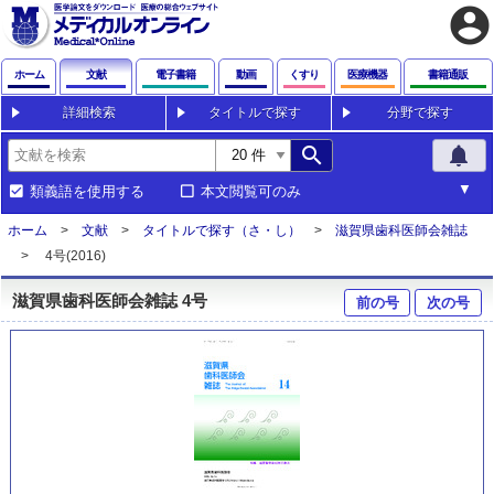
account_circle
ホーム
文献
電子書籍
動画
くすり
医療機器
書籍通販
詳細検索
タイトルで探す
分野で探す
search
notifications
類義語を使用する
本文閲覧可のみ
ホーム
文献
タイトルで探す（さ・し）
滋賀県歯科医師会雑誌
4号(2016)
滋賀県歯科医師会雑誌 4号
前の号
次の号