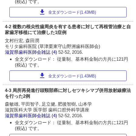
(税込) です。
download
全文ダウンロード(1.43MB)
4-2 複数の根尖性歯周炎を有する患者に対して再根管治療と自
家歯牙移植にて治療した1症例
文村行宏, 森田潤
モリタ歯科医院 (草津栗東守山野洲歯科医師会)
滋賀県歯科医師会雑誌
(4)
52-52, 2016.
全文ダウンロード： 従量制、基本料金制の方共に121円
(税込) です。
download
全文ダウンロード(1.43MB)
4-3 局所再発進行頭頸部癌に対しセツキシマブ併用放射線療法
を行った2例
森敏雄, 平田智子, 足立健, 肥後智樹, 山本学
滋賀医科大学 医学部 歯科口腔外科学講座
滋賀県歯科医師会雑誌
(4)
52-52, 2016.
全文ダウンロード： 従量制、基本料金制の方共に121円
(税込) です。