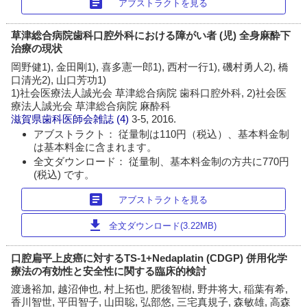
article
アブストラクトを見る
草津総合病院歯科口腔外科における障がい者 (児) 全身麻酔下
治療の現状
岡野健1), 金田剛1), 喜多憲一郎1), 西村一行1), 磯村勇人2), 橋
口清光2), 山口芳功1)
1)社会医療法人誠光会 草津総合病院 歯科口腔外科, 2)社会医
療法人誠光会 草津総合病院 麻酔科
滋賀県歯科医師会雑誌
(4)
3-5, 2016.
アブストラクト： 従量制は110円（税込）、基本料金制
は基本料金に含まれます。
全文ダウンロード： 従量制、基本料金制の方共に770円
(税込) です。
article
アブストラクトを見る
download
全文ダウンロード(3.22MB)
口腔扁平上皮癌に対するTS-1+Nedaplatin (CDGP) 併用化学
療法の有効性と安全性に関する臨床的検討
渡邊裕加, 越沼伸也, 村上拓也, 肥後智樹, 野井将大, 稲葉有希,
香川智世, 平田智子, 山田聡, 弘部悠, 三宅真規子, 森敏雄, 高森