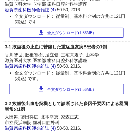
滋賀医科大学 医学部 歯科口腔外科学講座
滋賀県歯科医師会雑誌
(4)
50-50, 2016.
全文ダウンロード： 従量制、基本料金制の方共に121円
(税込) です。
download
全文ダウンロード(1.56MB)
3-1 抜歯後の止血に苦慮した重症血友病B患者の1例
香川智世, 肥後智樹, 足立健, 三宅真規子, 山本学
滋賀医科大学 医学部 歯科口腔外科学講座
滋賀県歯科医師会雑誌
(4)
50-50, 2016.
全文ダウンロード： 従量制、基本料金制の方共に121円
(税込) です。
download
全文ダウンロード(1.56MB)
3-2 抜歯後出血を契機として診断された多因子要因による凝固
異常の1例
太田舞, 藤田将広, 北本幸恵, 家森正志
市立長浜病院 歯科口腔外科
滋賀県歯科医師会雑誌
(4)
50-50, 2016.