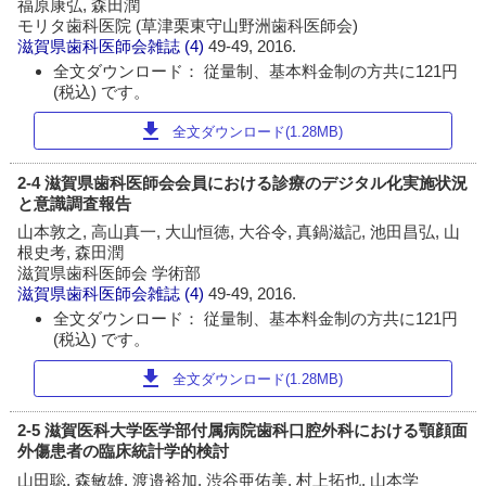
福原康弘, 森田潤
モリタ歯科医院 (草津栗東守山野洲歯科医師会)
滋賀県歯科医師会雑誌
(4)
49-49, 2016.
全文ダウンロード： 従量制、基本料金制の方共に121円
(税込) です。
download
全文ダウンロード(1.28MB)
2-4 滋賀県歯科医師会会員における診療のデジタル化実施状況
と意識調査報告
山本敦之, 高山真一, 大山恒徳, 大谷令, 真鍋滋記, 池田昌弘, 山
根史考, 森田潤
滋賀県歯科医師会 学術部
滋賀県歯科医師会雑誌
(4)
49-49, 2016.
全文ダウンロード： 従量制、基本料金制の方共に121円
(税込) です。
download
全文ダウンロード(1.28MB)
2-5 滋賀医科大学医学部付属病院歯科口腔外科における顎顔面
外傷患者の臨床統計学的検討
山田聡, 森敏雄, 渡邉裕加, 渋谷亜佑美, 村上拓也, 山本学