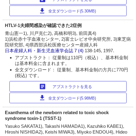
download
全文ダウンロード(5.30MB)
HTLV-1夫婦間感染が確認できた2症例
青山憲一1), 川戸克仁2), 高橋和明3), 前田真4)
1)浜松赤十字血液センター, 2)富士レビオ中央研究所, 3)東芝病
院研究部, 4)県西部浜松医療センター産婦人科
日本産婦人科・新生児血液学会誌
7 (4)
138-145, 1997.
アブストラクト： 従量制は110円（税込）、基本料金制
は基本料金に含まれます。
全文ダウンロード： 従量制、基本料金制の方共に770円
(税込) です。
article
アブストラクトを見る
download
全文ダウンロード(5.98MB)
Exanthema of the newborn related to toxic shock
syndrome toxin-1 (TSST-1)
Yasuko SAKATA1), Takashi HAMADA1), Kazuhiko KABE1),
Hiroshi NISHIDA2), Keishi MIWA3), Miyoko ENDOU4), Hideo