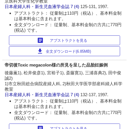
京医科大学生化学教室
日本産婦人科・新生児血液学会誌
7 (4)
125-131, 1997.
アブストラクト： 従量制は110円（税込）、基本料金制
は基本料金に含まれます。
全文ダウンロード： 従量制、基本料金制の方共に770円
(税込) です。
article
アブストラクトを見る
download
全文ダウンロード(6.85MB)
帝切後Toxic megacolon様の所見を呈した品胎妊娠例
後藤薫1), 松井俊彦1), 宮裕子1), 斎藤寛1), 三浦喜典2), 田中俊
誠2)
1)市立秋田総合病院産婦人科, 2)秋田大学医学部産科婦人科学
教室
日本産婦人科・新生児血液学会誌
7 (4)
132-137, 1997.
アブストラクト： 従量制は110円（税込）、基本料金制
は基本料金に含まれます。
全文ダウンロード： 従量制、基本料金制の方共に770円
(税込) です。
article
アブストラクトを見る