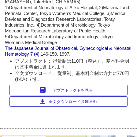
IGARASHI4), Takehiko UCHIYAMA5)
1)Department of Neonatology of Aiiku Hospital, 2)Maternal and
Perinatal Center, Tokyo Women's Medical College, 3)Medical
Devices and Diagnostics Research Laboratories, Toray
Industries, Inc., 4)Department of Microbiology, Tokyo
Metropolitan Research Laboratory of Public Health,
5)Department of Microbiology and Immunology, Tokyo
Women's Medical College
The Japanese Journal of Obstetrical, Gynecological & Neonatal
Hematology
7 (4)
146-150, 1997.
アブストラクト： 従量制は110円（税込）、基本料金制
は基本料金に含まれます。
全文ダウンロード： 従量制、基本料金制の方共に770円
(税込) です。
article
アブストラクトを見る
download
全文ダウンロード(3.80MB)