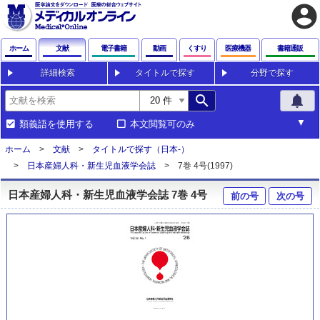
account_circle
ホーム
文献
電子書籍
動画
くすり
医療機器
書籍通販
詳細検索
タイトルで探す
分野で探す
search
notifications
類義語を使用する
本文閲覧可のみ
ホーム
文献
タイトルで探す（日本-）
日本産婦人科・新生児血液学会誌
7巻 4号(1997)
日本産婦人科・新生児血液学会誌 7巻 4号
前の号
次の号