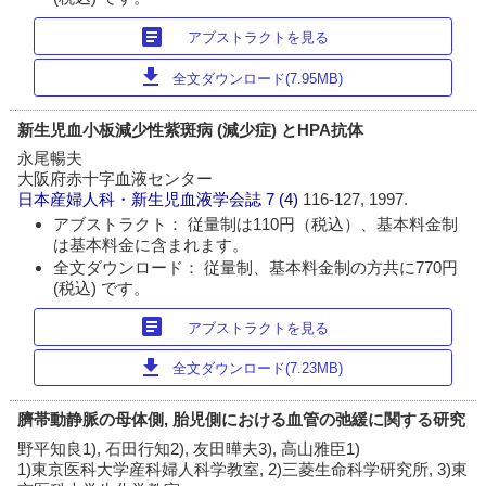
article
アブストラクトを見る
download
全文ダウンロード(7.95MB)
新生児血小板減少性紫斑病 (減少症) とHPA抗体
永尾暢夫
大阪府赤十字血液センター
日本産婦人科・新生児血液学会誌
7 (4)
116-127, 1997.
アブストラクト： 従量制は110円（税込）、基本料金制
は基本料金に含まれます。
全文ダウンロード： 従量制、基本料金制の方共に770円
(税込) です。
article
アブストラクトを見る
download
全文ダウンロード(7.23MB)
臍帯動静脈の母体側, 胎児側における血管の弛緩に関する研究
野平知良1), 石田行知2), 友田曄夫3), 高山雅臣1)
1)東京医科大学産科婦人科学教室, 2)三菱生命科学研究所, 3)東