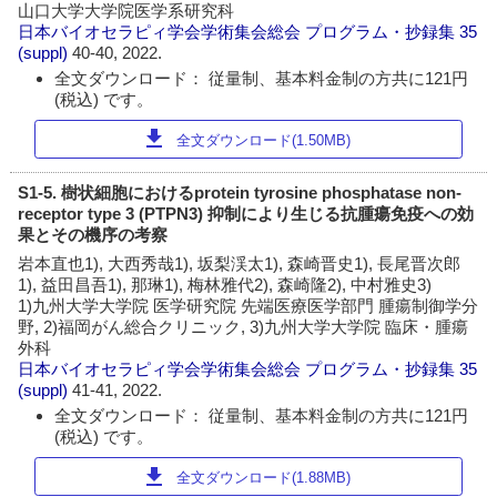
山口大学大学院医学系研究科
日本バイオセラピィ学会学術集会総会 プログラム・抄録集
35
(suppl)
40-40, 2022.
全文ダウンロード： 従量制、基本料金制の方共に121円
(税込) です。
download
全文ダウンロード(1.50MB)
S1-5. 樹状細胞におけるprotein tyrosine phosphatase non-
receptor type 3 (PTPN3) 抑制により生じる抗腫瘍免疫への効
果とその機序の考察
岩本直也1), 大西秀哉1), 坂梨渓太1), 森崎晋史1), 長尾晋次郎
1), 益田昌吾1), 那琳1), 梅林雅代2), 森崎隆2), 中村雅史3)
1)九州大学大学院 医学研究院 先端医療医学部門 腫瘍制御学分
野, 2)福岡がん総合クリニック, 3)九州大学大学院 臨床・腫瘍
外科
日本バイオセラピィ学会学術集会総会 プログラム・抄録集
35
(suppl)
41-41, 2022.
全文ダウンロード： 従量制、基本料金制の方共に121円
(税込) です。
download
全文ダウンロード(1.88MB)