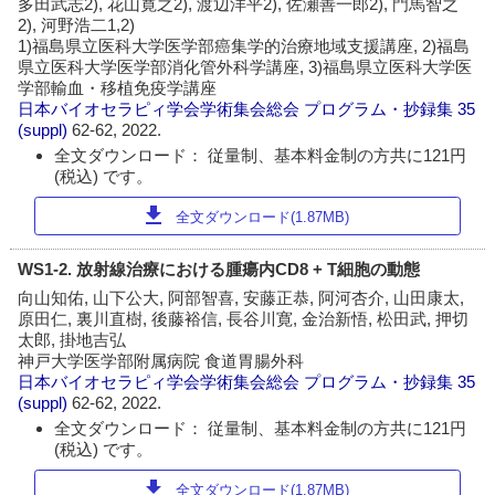
多田武志2), 花山寛之2), 渡辺洋平2), 佐瀬善一郎2), 門馬智之
2), 河野浩二1,2)
1)福島県立医科大学医学部癌集学的治療地域支援講座, 2)福島
県立医科大学医学部消化管外科学講座, 3)福島県立医科大学医
学部輸血・移植免疫学講座
日本バイオセラピィ学会学術集会総会 プログラム・抄録集
35
(suppl)
62-62, 2022.
全文ダウンロード： 従量制、基本料金制の方共に121円
(税込) です。
download
全文ダウンロード(1.87MB)
WS1-2. 放射線治療における腫瘍内CD8 + T細胞の動態
向山知佑, 山下公大, 阿部智喜, 安藤正恭, 阿河杏介, 山田康太,
原田仁, 裏川直樹, 後藤裕信, 長谷川寛, 金治新悟, 松田武, 押切
太郎, 掛地吉弘
神戸大学医学部附属病院 食道胃腸外科
日本バイオセラピィ学会学術集会総会 プログラム・抄録集
35
(suppl)
62-62, 2022.
全文ダウンロード： 従量制、基本料金制の方共に121円
(税込) です。
download
全文ダウンロード(1.87MB)