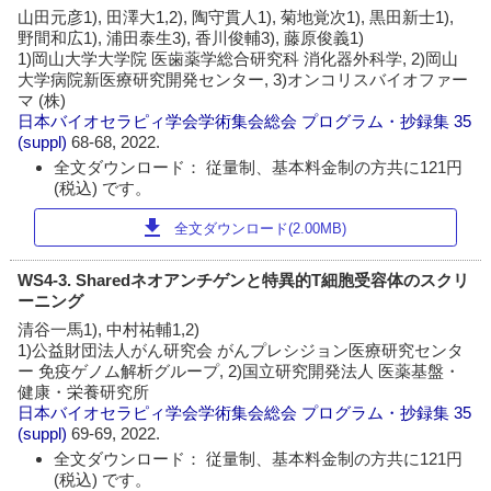
山田元彦1), 田澤大1,2), 陶守貫人1), 菊地覚次1), 黒田新士1),
野間和広1), 浦田泰生3), 香川俊輔3), 藤原俊義1)
1)岡山大学大学院 医歯薬学総合研究科 消化器外科学, 2)岡山
大学病院新医療研究開発センター, 3)オンコリスバイオファー
マ (株)
日本バイオセラピィ学会学術集会総会 プログラム・抄録集
35
(suppl)
68-68, 2022.
全文ダウンロード： 従量制、基本料金制の方共に121円
(税込) です。
download
全文ダウンロード(2.00MB)
WS4-3. Sharedネオアンチゲンと特異的T細胞受容体のスクリ
ーニング
清谷一馬1), 中村祐輔1,2)
1)公益財団法人がん研究会 がんプレシジョン医療研究センタ
ー 免疫ゲノム解析グループ, 2)国立研究開発法人 医薬基盤・
健康・栄養研究所
日本バイオセラピィ学会学術集会総会 プログラム・抄録集
35
(suppl)
69-69, 2022.
全文ダウンロード： 従量制、基本料金制の方共に121円
(税込) です。