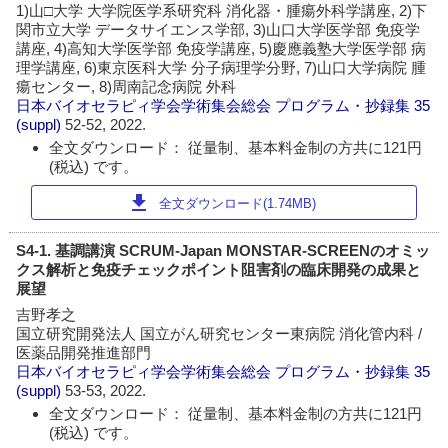
1)山□大学 大学院医学系研究科 消化器・腫瘍外科学講座, 2)下
関市立大学 データサイエンス学部, 3)山口大学医学部 免疫学
講座, 4)高知大学医学部 免疫学講座, 5)慶應義塾大学医学部 病
理学講座, 6)東京医科大学 分子病理学分野, 7)山口大学病院 腫
瘍センター, 8)周南記念病院 外科
日本バイオセラピィ学会学術集会総会 プログラム・抄録集
35
(suppl)
52-52, 2022.
全文ダウンロード： 従量制、基本料金制の方共に121円
(税込) です。
download
全文ダウンロード(1.74MB)
S4-1. 基調講演 SCRUM-Japan MONSTAR-SCREENのオミッ
クス解析と免疫チェックポイント阻害剤の臨床開発の成果と
展望
吉野孝之
国立研究開発法人 国立がん研究センター東病院 消化管内科 /
医薬品開発推進部門
日本バイオセラピィ学会学術集会総会 プログラム・抄録集
35
(suppl)
53-53, 2022.
全文ダウンロード： 従量制、基本料金制の方共に121円
(税込) です。