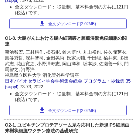
(suppl)
73-73, 2022.
全文ダウンロード： 従量制、基本料金制の方共に121円
(税込) です。
download
全文ダウンロード(2.02MB)
O1-8. 大腸がんにおける腸内細菌叢と腫瘍浸潤免疫細胞の関
連
菊池智宏, 三村耕作, 松石彬, 鈴木博也, 丸山裕也, 佐久間芽衣,
圓谷秀哲, 深井智司, 金田晃尚, 氏家大輔, 千田峻, 楡井東, 多田
武志, 花山寛之, 小野澤寿志, 岡山洋和, 坂本渉, 佐瀬善一郎, 門
馬智之, 河野浩二
福島県立医科大学 消化管外科学講座
日本バイオセラピィ学会学術集会総会 プログラム・抄録集
35
(suppl)
73-73, 2022.
全文ダウンロード： 従量制、基本料金制の方共に121円
(税込) です。
download
全文ダウンロード(2.02MB)
O2-1. ユビキチンプロテアソーム系を応用した新規iPS細胞由
来樹状細胞ワクチン療法の基礎研究