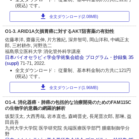
(税込) です。
download
全文ダウンロード(2.08MB)
O1-3. ARID1A欠損胃癌に対するAKT阻害薬の有効性
佐藤孝洋, 齋藤元伸, 片方雅紀, 深井智司, 岡山洋和, 中嶋正太
郎, 三村耕作, 河野浩二
福島県立医科大学 消化管外科学講座
日本バイオセラピィ学会学術集会総会 プログラム・抄録集
35
(suppl)
71-71, 2022.
全文ダウンロード： 従量制、基本料金制の方共に121円
(税込) です。
download
全文ダウンロード(1.96MB)
O1-4. 消化器癌・肺癌の包括的な治療開発のためのFAM115C
の生物学的意義の網羅的解析
坂梨渓太, 大西秀哉, 岩本直也, 森崎晋史, 長尾晋次郎, 那琳, 益
田昌吾
九州大学大学院 医学研究院 先端医療医学部門 腫瘍制御学分
野