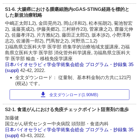
S1-6. 大腸癌における腫瘍細胞内cGAS-STING経路を標的と
した新規治療戦略
中嶋正太郎1,2), 金田晃尚2), 岡山洋和2), 松本拓朗2), 菊池智宏
2), 遠藤英成2), 伊藤美郷2), 三村耕作23), 菅家康之2), 齋藤元伸
2), 佐藤孝洋2), 片方雅紀2), 藤田正太郎2), 坂本渉2), 小野澤寿
志2), 佐瀬善一郎2), 門馬智之2), 河野浩二1,2)
1)福島県立医科大学 医学部 癌集学的治療地域支援講座, 2)福
島県立医科大学 医学部 消化管外科学講座, 3)福島県立医科大
学 医学部 輸血・移植免疫学講座
日本バイオセラピィ学会学術集会総会 プログラム・抄録集
35
(suppl)
42-42, 2022.
全文ダウンロード： 従量制、基本料金制の方共に121円
(税込) です。
download
全文ダウンロード(1.90MB)
S2-1. 食道がんにおける免疫チェックポイント阻害剤の進歩
加藤健
国立がん研究センター中央病院 頭頚部・食道内科
日本バイオセラピィ学会学術集会総会 プログラム・抄録集
35
(suppl)
43-43, 2022.