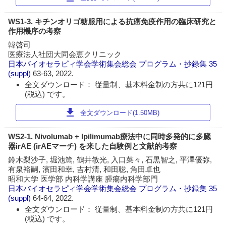
WS1-3. キチンオリゴ糖服用による抗癌免疫作用の臨床研究と
作用機序の考察
韓啓司
医療法人社団大同会恵クリニック
日本バイオセラピィ学会学術集会総会 プログラム・抄録集
35
(suppl)
63-63, 2022.
全文ダウンロード： 従量制、基本料金制の方共に121円
(税込) です。
download
全文ダウンロード(1.50MB)
WS2-1. Nivolumab + lpilimumab療法中に同時多発的に多臓
器irAE (irAEマーチ) を来した自験例と文献的考察
鈴木梨沙子, 堀池篤, 鶴井敏光, 入口菜々, 石黒智之, 平澤優弥,
有泉裕嗣, 濱田和幸, 吉村清, 和田聡, 角田卓也
昭和大学 医学部 内科学講座 腫瘍内科学部門
日本バイオセラピィ学会学術集会総会 プログラム・抄録集
35
(suppl)
64-64, 2022.
全文ダウンロード： 従量制、基本料金制の方共に121円
(税込) です。