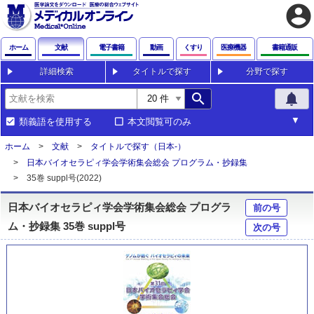
account_circle
ホーム
文献
電子書籍
動画
くすり
医療機器
書籍通販
詳細検索
タイトルで探す
分野で探す
search
notifications
類義語を使用する
本文閲覧可のみ
ホーム
文献
タイトルで探す（日本-）
日本バイオセラピィ学会学術集会総会 プログラム・抄録集
35巻 suppl号(2022)
日本バイオセラピィ学会学術集会総会 プログラ
前の号
ム・抄録集 35巻 suppl号
次の号