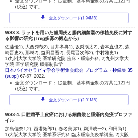
全文ダウンロード： 従量制、基本料金制の方共に121円
(税込) です。
download
全文ダウンロード(1.94MB)
WS3-3. ラットを用いた歯周炎と腸内細菌叢の移植免疫に対す
る影響の研究 (Treg多寡の観点から)
佐藤優1), 大西秀哉2), 目井孝典1), 坂梨渓太2), 岩本直也2), 森
崎晋史2), 那琳2), 益田昌吾2), 長尾晋次郎2), 中村雅史1)
1)九州大学大学院 医学研究院 臨床・腫瘍外科, 2)九州大学大
学院 医学研究院 腫瘍制御学
日本バイオセラピィ学会学術集会総会 プログラム・抄録集
35
(suppl)
67-67, 2022.
全文ダウンロード： 従量制、基本料金制の方共に121円
(税込) です。
download
全文ダウンロード(2.01MB)
WS3-4. 口腔扁平上皮癌における細菌叢と腫瘍内免疫プロファ
イル
加島佳奈1,2), 西塔拓郎1), 春名美弥1), 鵜澤成一2), 和田尚1)
1)大阪大学大学院 医学系研究科 臨床腫瘍免疫学講座, 2)大阪