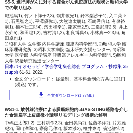
S5-5. 進行肺がんに対する複合がん免疫療法の現状と昭和大学
での取り組み
堀池篤1), 竹ノ下祥子2,3), 鶴井敏光1), 鈴木梨沙子1), 入口菜々
1), 石黒智之1), 平澤優弥1), 大熊遼太朗1), 石崎秀信1), 有泉裕
嗣1), 楠本壮二郎4), 濱田和幸1), 龍家圭2,5), 三邉武彦2,5), 井上
永介5), 和田聡1,2), 吉村清1,2), 相良博典4), 小林真一2,3,5), 角
田卓也1)
1)昭和大学 医学部 内科学講座 腫瘍内科学部門, 2)昭和大学 臨
床薬理研究所, 3)昭和大学病院 臨床研究支援センター, 4)昭和
大学 医学部 内科学講座 呼吸器アレルギー内科学部門, 5)昭和
大学 統括研究推進センター
日本バイオセラピィ学会学術集会総会 プログラム・抄録集
35
(suppl)
61-61, 2022.
全文ダウンロード： 従量制、基本料金制の方共に121円
(税込) です。
download
全文ダウンロード(1.77MB)
WS1-1. 放射線治療による腫瘍細胞内cGAS-STING経路を介し
た食道扁平上皮癌微小環境リモデリング機構の解明
中嶋正太郎1,2), 三村耕作2,3), 金田晃尚2), 佐藤孝洋2), 片方雅
紀2), 岡山洋和2), 齋藤元伸2), 坂本渉2), 楡井東2), 菊池智宏2),