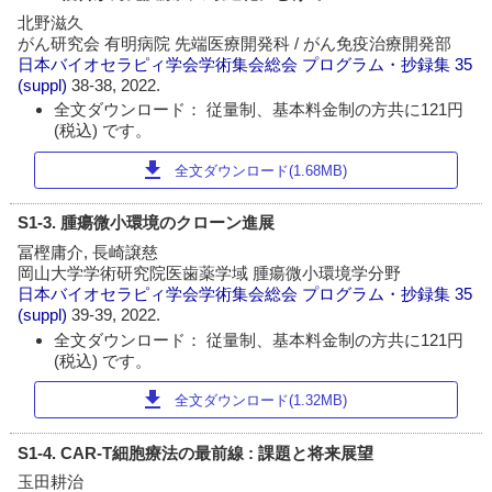
北野滋久
がん研究会 有明病院 先端医療開発科 / がん免疫治療開発部
日本バイオセラピィ学会学術集会総会 プログラム・抄録集
35
(suppl)
38-38, 2022.
全文ダウンロード： 従量制、基本料金制の方共に121円
(税込) です。
download
全文ダウンロード(1.68MB)
S1-3. 腫瘍微小環境のクローン進展
冨樫庸介, 長崎譲慈
岡山大学学術研究院医歯薬学域 腫瘍微小環境学分野
日本バイオセラピィ学会学術集会総会 プログラム・抄録集
35
(suppl)
39-39, 2022.
全文ダウンロード： 従量制、基本料金制の方共に121円
(税込) です。
download
全文ダウンロード(1.32MB)
S1-4. CAR-T細胞療法の最前線 : 課題と将来展望
玉田耕治