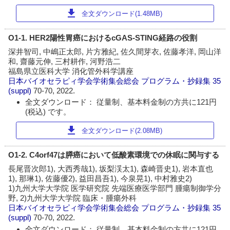
download
全文ダウンロード(1.48MB)
O1-1. HER2陽性胃癌におけるcGAS-STING経路の役割
深井智司, 中嶋正太郎, 片方雅紀, 佐久間芽衣, 佐藤孝洋, 岡山洋
和, 齋藤元伸, 三村耕作, 河野浩二
福島県立医科大学 消化管外科学講座
日本バイオセラピィ学会学術集会総会 プログラム・抄録集
35
(suppl)
70-70, 2022.
全文ダウンロード： 従量制、基本料金制の方共に121円
(税込) です。
download
全文ダウンロード(2.08MB)
O1-2. C4orf47は膵癌において低酸素環境での休眠に関与する
長尾晋次郎1), 大西秀哉1), 坂梨渓太1), 森崎晋史1), 岩本直也
1), 那琳1), 佐藤優2), 益田昌吾1), 今泉晃1), 中村雅史2)
1)九州大学大学院 医学研究院 先端医療医学部門 腫瘍制御学分
野, 2)九州大学大学院 臨床・腫瘍外科
日本バイオセラピィ学会学術集会総会 プログラム・抄録集
35
(suppl)
70-70, 2022.
全文ダウンロード： 従量制、基本料金制の方共に121円