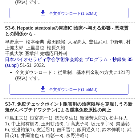
(税込) です。
download
全文ダウンロード(1.62MB)
S3-6. Hepatic steatosisの胃癌ICI治療へ与える影響 - 悪液質
との関係から -
早野康一, 松本泰典, 藏田能裕, 大塚亮太, 豊住武司, 中野明, 村
上健太郎, 上里昌也, 松原久裕
千葉大学 医学部 先端応用外科
日本バイオセラピィ学会学術集会総会 プログラム・抄録集
35
(suppl)
51-51, 2022.
全文ダウンロード： 従量制、基本料金制の方共に121円
(税込) です。
download
全文ダウンロード(1.56MB)
S3-7. 免疫チェックポイント阻害剤の治療限界を克服しうる新
規がんペプチドワクチンによる腫瘍免疫原性の向上
中島正夫1), 恒富亮一1), 徳光幸生1), 新藤芳太郎1), 松井洋人
1), 中上裕有樹2), 玉田耕治3), 宇高恵子4), 坂元亨宇5), 齋藤彰
6), 渡邊裕策1), 友近忍1), 吉田晋1), 飯田通久1), 鈴木伸明1), 武
田茂1), 井岡達也7), 硲彰一8), 永野浩昭1)