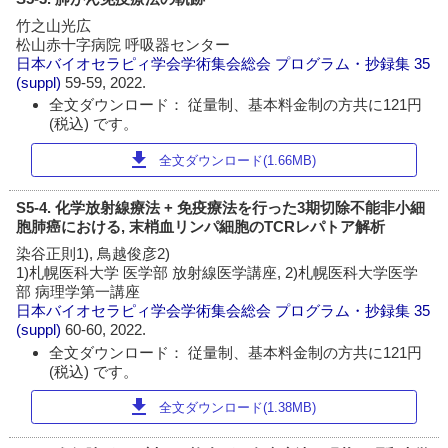
竹之山光広
松山赤十字病院 呼吸器センター
日本バイオセラピィ学会学術集会総会 プログラム・抄録集
35
(suppl)
59-59, 2022.
全文ダウンロード： 従量制、基本料金制の方共に121円
(税込) です。
download
全文ダウンロード(1.66MB)
S5-4. 化学放射線療法 + 免疫療法を行った3期切除不能非小細
胞肺癌における, 末梢血リンパ細胞のTCRレパトア解析
染谷正則1), 鳥越俊彦2)
1)札幌医科大学 医学部 放射線医学講座, 2)札幌医科大学医学
部 病理学第一講座
日本バイオセラピィ学会学術集会総会 プログラム・抄録集
35
(suppl)
60-60, 2022.
全文ダウンロード： 従量制、基本料金制の方共に121円
(税込) です。
download
全文ダウンロード(1.38MB)