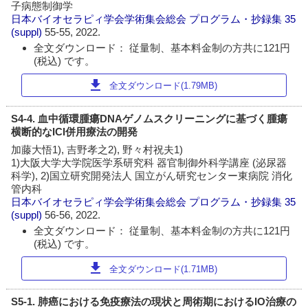
子病態制御学
日本バイオセラピィ学会学術集会総会 プログラム・抄録集
35
(suppl)
55-55, 2022.
全文ダウンロード： 従量制、基本料金制の方共に121円
(税込) です。
download
全文ダウンロード(1.79MB)
S4-4. 血中循環腫瘍DNAゲノムスクリーニングに基づく腫瘍
横断的なICI併用療法の開発
加藤大悟1), 吉野孝之2), 野々村祝夫1)
1)大阪大学大学院医学系研究科 器官制御外科学講座 (泌尿器
科学), 2)国立研究開発法人 国立がん研究センター東病院 消化
管内科
日本バイオセラピィ学会学術集会総会 プログラム・抄録集
35
(suppl)
56-56, 2022.
全文ダウンロード： 従量制、基本料金制の方共に121円
(税込) です。
download
全文ダウンロード(1.71MB)
S5-1. 肺癌における免疫療法の現状と周術期におけるIO治療の