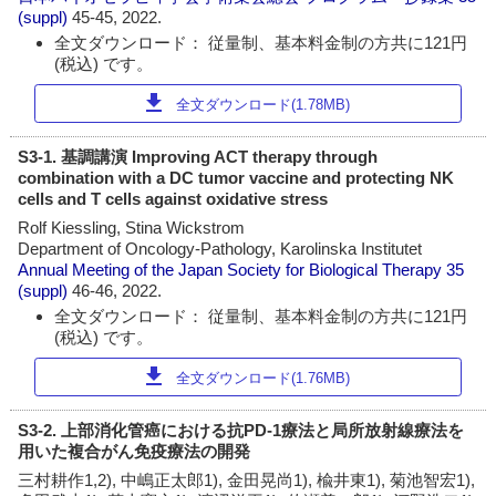
(suppl)
45-45, 2022.
全文ダウンロード： 従量制、基本料金制の方共に121円
(税込) です。
download
全文ダウンロード(1.78MB)
S3-1. 基調講演 Improving ACT therapy through
combination with a DC tumor vaccine and protecting NK
cells and T cells against oxidative stress
Rolf Kiessling, Stina Wickstrom
Department of Oncology-Pathology, Karolinska Institutet
Annual Meeting of the Japan Society for Biological Therapy
35
(suppl)
46-46, 2022.
全文ダウンロード： 従量制、基本料金制の方共に121円
(税込) です。
download
全文ダウンロード(1.76MB)
S3-2. 上部消化管癌における抗PD-1療法と局所放射線療法を
用いた複合がん免疫療法の開発
三村耕作1,2), 中嶋正太郎1), 金田晃尚1), 楡井東1), 菊池智宏1),