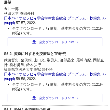
展望
今井一博
秋田大学 胸部外科
日本バイオセラピィ学会学術集会総会 プログラム・抄録集
35
(suppl)
57-57, 2022.
全文ダウンロード： 従量制、基本料金制の方共に121円
(税込) です。
download
全文ダウンロード(1.73MB)
S5-2. 肺癌に対する免疫療法とTR研究
武藤哲史, 猪俣頌, 山口光, 峯勇人, 渡部晶之, 尾崎有紀, 岡部直
行, 松村勇輝, 鈴木弘行
福島県立医科大学 呼吸器外科
日本バイオセラピィ学会学術集会総会 プログラム・抄録集
35
(suppl)
58-58, 2022.
全文ダウンロード： 従量制、基本料金制の方共に121円
(税込) です。
download
全文ダウンロード(1.51MB)
S5-3. 肺がん免疫療法の軌跡