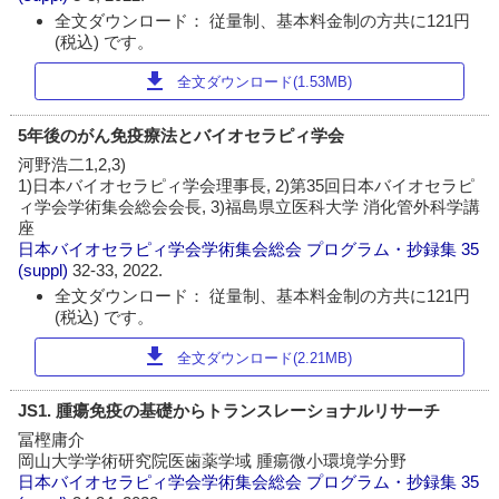
全文ダウンロード： 従量制、基本料金制の方共に121円
(税込) です。
download
全文ダウンロード(1.53MB)
5年後のがん免疫療法とバイオセラピィ学会
河野浩二1,2,3)
1)日本バイオセラピィ学会理事長, 2)第35回日本バイオセラピ
ィ学会学術集会総会会長, 3)福島県立医科大学 消化管外科学講
座
日本バイオセラピィ学会学術集会総会 プログラム・抄録集
35
(suppl)
32-33, 2022.
全文ダウンロード： 従量制、基本料金制の方共に121円
(税込) です。
download
全文ダウンロード(2.21MB)
JS1. 腫瘍免疫の基礎からトランスレーショナルリサーチ
冨樫庸介
岡山大学学術研究院医歯薬学域 腫瘍微小環境学分野
日本バイオセラピィ学会学術集会総会 プログラム・抄録集
35