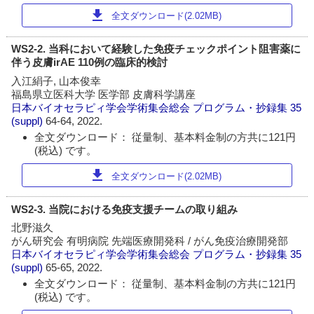
download
全文ダウンロード(2.02MB)
WS2-2. 当科において経験した免疫チェックポイント阻害薬に
伴う皮膚irAE 110例の臨床的検討
入江絹子, 山本俊幸
福島県立医科大学 医学部 皮膚科学講座
日本バイオセラピィ学会学術集会総会 プログラム・抄録集
35
(suppl)
64-64, 2022.
全文ダウンロード： 従量制、基本料金制の方共に121円
(税込) です。
download
全文ダウンロード(2.02MB)
WS2-3. 当院における免疫支援チームの取り組み
北野滋久
がん研究会 有明病院 先端医療開発科 / がん免疫治療開発部
日本バイオセラピィ学会学術集会総会 プログラム・抄録集
35
(suppl)
65-65, 2022.
全文ダウンロード： 従量制、基本料金制の方共に121円
(税込) です。