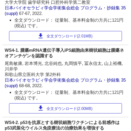
大学大学院 歯学研究科 口腔外科学第二教室
日本バイオセラピィ学会学術集会総会 プログラム・抄録集
35
(suppl)
67-67, 2022.
全文ダウンロード： 従量制、基本料金制の方共に121円
(税込) です。
download
全文ダウンロード(2.01MB)
WS4-1. 腫瘍mRNA遺伝子導入iPS細胞由来樹状細胞は腫瘍ネ
オアンチゲンを認識する
尾島敏康, 岩本博光, 北谷純也, 丸岡慎平, 冨永信太, 山上裕機,
川井学
和歌山県立医科大学 第2外科
日本バイオセラピィ学会学術集会総会 プログラム・抄録集
35
(suppl)
68-68, 2022.
全文ダウンロード： 従量制、基本料金制の方共に121円
(税込) です。
download
全文ダウンロード(2.00MB)
WS4-2. p53を抗原とする樹状細胞ワクチンによる前感作は
p53武装化ウイルス免疫療法の治療効果を増強する