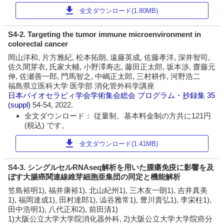
download
全文ダウンロード(1.80MB)
S4-2. Targeting the tumor immune microenvironment in
colorectal cancer
岡山洋和, 片方雅紀, 松本拓朗, 遠藤英成, 佐藤孝洋, 深井智司,
佐久間芽衣, 氏家大輔, 小野澤寿志, 藤田正太郎, 坂本渉, 齋藤元
伸, 佐瀬善一郎, 門馬智之, 中嶋正太郎, 三村耕作, 河野浩二
福島県立医科大学 医学部 消化管外科学講座
日本バイオセラピィ学会学術集会総会 プログラム・抄録集
35
(suppl)
54-54, 2022.
全文ダウンロード： 従量制、基本料金制の方共に121円
(税込) です。
download
全文ダウンロード(1.41MB)
S4-3. シングルセルRNAseq解析を用いた腫瘍免疫に影響を及
ぼす大腸癌関連線維芽細胞亜集団の同定と機能解析
笠島裕明1), 福井康裕1), 北山紀州1), 三木友一朗1), 吉井真美
1), 福岡達成1), 田村達郎1), 澁谷雅常1), 豊川貴弘1), 李栄柱1),
田中浩明1), 八代正和2), 前田清1)
1)大阪公立大学大学院消化器外科, 2)大阪公立大学大学院癌分