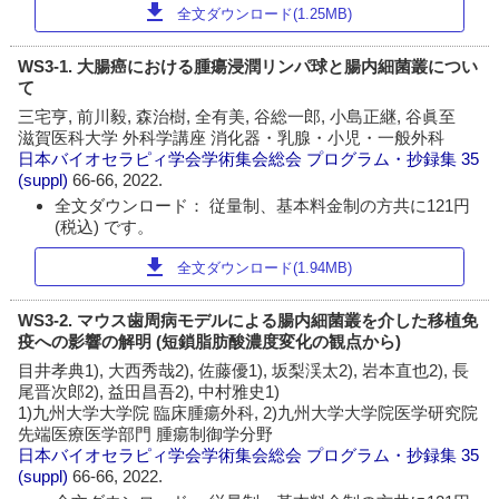
download
全文ダウンロード(1.25MB)
WS3-1. 大腸癌における腫瘍浸潤リンパ球と腸内細菌叢につい
て
三宅亨, 前川毅, 森治樹, 全有美, 谷総一郎, 小島正継, 谷眞至
滋賀医科大学 外科学講座 消化器・乳腺・小児・一般外科
日本バイオセラピィ学会学術集会総会 プログラム・抄録集
35
(suppl)
66-66, 2022.
全文ダウンロード： 従量制、基本料金制の方共に121円
(税込) です。
download
全文ダウンロード(1.94MB)
WS3-2. マウス歯周病モデルによる腸内細菌叢を介した移植免
疫への影響の解明 (短鎖脂肪酸濃度変化の観点から)
目井孝典1), 大西秀哉2), 佐藤優1), 坂梨渓太2), 岩本直也2), 長
尾晋次郎2), 益田昌吾2), 中村雅史1)
1)九州大学大学院 臨床腫瘍外科, 2)九州大学大学院医学研究院
先端医療医学部門 腫瘍制御学分野
日本バイオセラピィ学会学術集会総会 プログラム・抄録集
35
(suppl)
66-66, 2022.