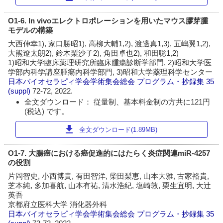
O1-6. In vivoエレクトロポレーションを用いたマウス膠芽腫
モデルの構築
大西伸幸1), 家口勝昭1), 高柳大輔1,2), 渡邊真1,3), 五嶋翼1,2),
大熊遼太朗2), 鈴木梨沙子2), 角田卓也2), 和田聡1,2)
1)昭和大学臨床薬理研究所臨床腫瘍診断学部門, 2)昭和大学医
学部内科学講座腫瘍内科学部門, 3)昭和大学薬理科学センター
日本バイオセラピィ学会学術集会総会 プログラム・抄録集
35
(suppl)
72-72, 2022.
全文ダウンロード： 従量制、基本料金制の方共に121円
(税込) です。
download
全文ダウンロード(1.89MB)
O1-7. 大腸癌における癌促進的にはたらく炎症関連miR-4257
の役割
片岡智史, 小西博貴, 有田智洋, 柴田梨恵, 山本大雅, 古家裕貴,
芝本純, 多加喜航, 山本有祐, 清水浩紀, 塩崎敦, 栗生宜明, 大辻
英吾
京都府立医科大学 消化器外科
日本バイオセラピィ学会学術集会総会 プログラム・抄録集
35