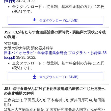
(suppl)
34-34, 2022.
全文ダウンロード： 従量制、基本料金制の方共に121円
(税込) です。
download
全文ダウンロード(1.46MB)
JS2. ICIがもたらす食道癌治療の新時代 - 実臨床の現状と今後
の課題 -
牧野知紀
大阪大学大学院 消化器外科学
日本バイオセラピィ学会学術集会総会 プログラム・抄録集
35
(suppl)
35-35, 2022.
全文ダウンロード： 従量制、基本料金制の方共に121円
(税込) です。
download
全文ダウンロード(1.51MB)
JS3. 進行食道がんに対する化学放射線治療後に生じた再発へ
の進化機構の解明
三森功士1), 平田秀成2,3), 平木嘉樹1,3), 新井田厚司4), 増田隆
明1)
1)九州大学病院別府病院, 2)国立研究開発法人国立がん研究セ