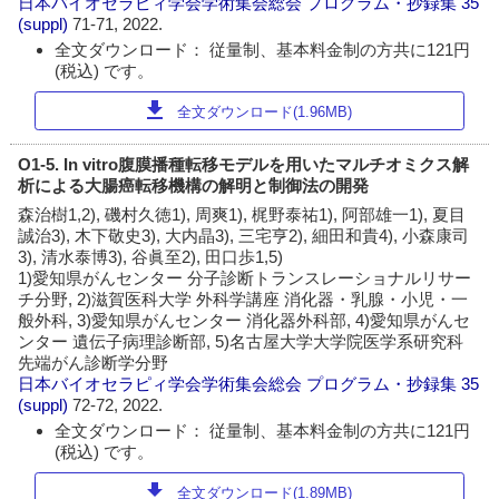
日本バイオセラピィ学会学術集会総会 プログラム・抄録集
35
(suppl)
71-71, 2022.
全文ダウンロード： 従量制、基本料金制の方共に121円
(税込) です。
download
全文ダウンロード(1.96MB)
O1-5. In vitro腹膜播種転移モデルを用いたマルチオミクス解
析による大腸癌転移機構の解明と制御法の開発
森治樹1,2), 磯村久徳1), 周爽1), 梶野泰祐1), 阿部雄一1), 夏目
誠治3), 木下敬史3), 大内晶3), 三宅亨2), 細田和貴4), 小森康司
3), 清水泰博3), 谷眞至2), 田口歩1,5)
1)愛知県がんセンター 分子診断トランスレーショナルリサー
チ分野, 2)滋賀医科大学 外科学講座 消化器・乳腺・小児・一
般外科, 3)愛知県がんセンター 消化器外科部, 4)愛知県がんセ
ンター 遺伝子病理診断部, 5)名古屋大学大学院医学系研究科
先端がん診断学分野
日本バイオセラピィ学会学術集会総会 プログラム・抄録集
35
(suppl)
72-72, 2022.
全文ダウンロード： 従量制、基本料金制の方共に121円
(税込) です。
download
全文ダウンロード(1.89MB)