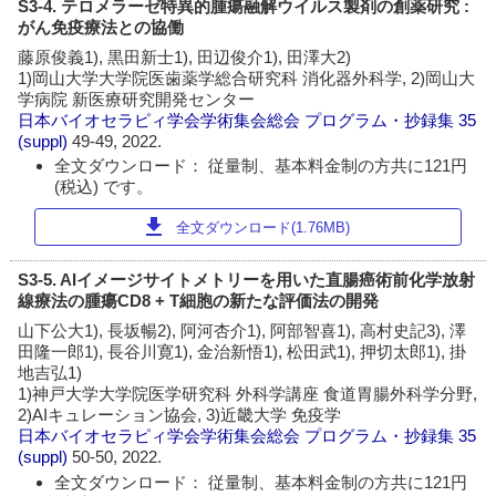
S3-4. テロメラーゼ特異的腫瘍融解ウイルス製剤の創薬研究 :
がん免疫療法との協働
藤原俊義1), 黒田新士1), 田辺俊介1), 田澤大2)
1)岡山大学大学院医歯薬学総合研究科 消化器外科学, 2)岡山大
学病院 新医療研究開発センター
日本バイオセラピィ学会学術集会総会 プログラム・抄録集
35
(suppl)
49-49, 2022.
全文ダウンロード： 従量制、基本料金制の方共に121円
(税込) です。
download
全文ダウンロード(1.76MB)
S3-5. AIイメージサイトメトリーを用いた直腸癌術前化学放射
線療法の腫瘍CD8 + T細胞の新たな評価法の開発
山下公大1), 長坂暢2), 阿河杏介1), 阿部智喜1), 高村史記3), 澤
田隆一郎1), 長谷川寛1), 金治新悟1), 松田武1), 押切太郎1), 掛
地吉弘1)
1)神戸大学大学院医学研究科 外科学講座 食道胃腸外科学分野,
2)AIキュレーション協会, 3)近畿大学 免疫学
日本バイオセラピィ学会学術集会総会 プログラム・抄録集
35
(suppl)
50-50, 2022.
全文ダウンロード： 従量制、基本料金制の方共に121円