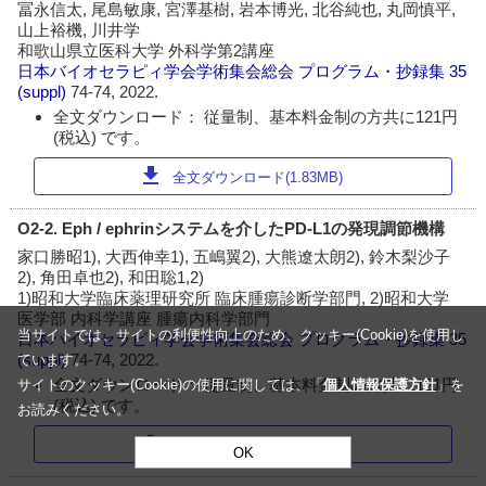
冨永信太, 尾島敏康, 宮澤基樹, 岩本博光, 北谷純也, 丸岡慎平,
山上裕機, 川井学
和歌山県立医科大学 外科学第2講座
日本バイオセラピィ学会学術集会総会 プログラム・抄録集
35
(suppl)
74-74, 2022.
全文ダウンロード： 従量制、基本料金制の方共に121円
(税込) です。
download
全文ダウンロード(1.83MB)
O2-2. Eph / ephrinシステムを介したPD-L1の発現調節機構
家口勝昭1), 大西伸幸1), 五嶋翼2), 大熊遼太朗2), 鈴木梨沙子
2), 角田卓也2), 和田聡1,2)
1)昭和大学臨床薬理研究所 臨床腫瘍診断学部門, 2)昭和大学
医学部 内科学講座 腫瘍内科学部門
当サイトでは、サイトの利便性向上のため、クッキー(Cookie)を使用し
日本バイオセラピィ学会学術集会総会 プログラム・抄録集
35
(suppl)
74-74, 2022.
ています。
全文ダウンロード： 従量制、基本料金制の方共に121円
サイトのクッキー(Cookie)の使用に関しては、「
個人情報保護方針
」を
(税込) です。
お読みください。
download
全文ダウンロード(1.83MB)
OK