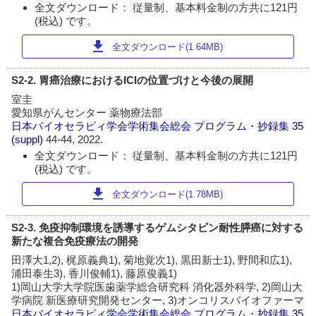
全文ダウンロード： 従量制、基本料金制の方共に121円
(税込) です。
download
全文ダウンロード(1.64MB)
S2-2. 胃癌治療におけるICIの位置づけと今後の展開
室圭
愛知県がんセンター 薬物療法部
日本バイオセラピィ学会学術集会総会 プログラム・抄録集
35
(suppl)
44-44, 2022.
全文ダウンロード： 従量制、基本料金制の方共に121円
(税込) です。
download
全文ダウンロード(1.78MB)
S2-3. 免疫抑制環境を誘導するゲムシタビン耐性膵癌に対する
新たな複合免疫療法の開発
田澤大1,2), 梶原義典1), 菊地覚次1), 黒田新士1), 野間和広1),
浦田泰生3), 香川俊輔1), 藤原俊義1)
1)岡山大学大学院医歯薬学総合研究科 消化器外科学, 2)岡山大
学病院 新医療研究開発センター, 3)オンコリスバイオファーマ
日本バイオセラピィ学会学術集会総会 プログラム・抄録集
35