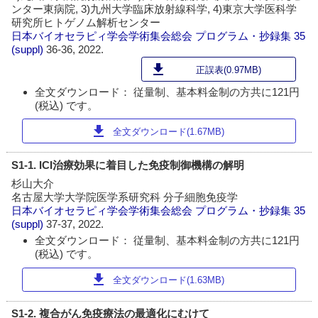
ンター東病院, 3)九州大学臨床放射線科学, 4)東京大学医科学
研究所ヒトゲノム解析センター
日本バイオセラピィ学会学術集会総会 プログラム・抄録集
35
(suppl)
36-36, 2022.
download
正誤表(0.97MB)
全文ダウンロード： 従量制、基本料金制の方共に121円
(税込) です。
download
全文ダウンロード(1.67MB)
S1-1. ICI治療効果に着目した免疫制御機構の解明
杉山大介
名古屋大学大学院医学系研究科 分子細胞免疫学
日本バイオセラピィ学会学術集会総会 プログラム・抄録集
35
(suppl)
37-37, 2022.
全文ダウンロード： 従量制、基本料金制の方共に121円
(税込) です。
download
全文ダウンロード(1.63MB)
S1-2. 複合がん免疫療法の最適化にむけて