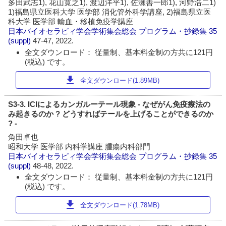
多田武志1), 花山寛之1), 渡辺洋平1), 佐瀬善一郎1), 河野浩二1)
1)福島県立医科大学 医学部 消化管外科学講座, 2)福島県立医
科大学 医学部 輸血・移植免疫学講座
日本バイオセラピィ学会学術集会総会 プログラム・抄録集
35
(suppl)
47-47, 2022.
全文ダウンロード： 従量制、基本料金制の方共に121円
(税込) です。
download
全文ダウンロード(1.89MB)
S3-3. ICIによるカンガルーテール現象 - なぜがん免疫療法の
み起きるのか ? どうすればテールを上げることができるのか
? -
角田卓也
昭和大学 医学部 内科学講座 腫瘍内科部門
日本バイオセラピィ学会学術集会総会 プログラム・抄録集
35
(suppl)
48-48, 2022.
全文ダウンロード： 従量制、基本料金制の方共に121円
(税込) です。
download
全文ダウンロード(1.78MB)