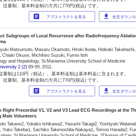
 従量制、基本料金制の方共に770円(税込) です。
article
download
アブストラクトを見る
全文ダウンロー
nct Subgroups of Local Recurrence after Radiofrequency Ablatio
oma
yuki Matsumoto, Masaru Okamoto, Hiroki Ikeda, Hideaki Takahashi,
, Chiaki Okuse, Michihiro Suzuki, Fumio Itoh
logy and Hepatology, St.Marianna University School of Medicine
niversity
2 (2)
89-99, 2011.
従量制は110円（税込）、基本料金制は基本料金に含まれます。
 従量制、基本料金制の方共に770円(税込) です。
article
download
アブストラクトを見る
全文ダウンロー
e Right Precordial V1, V2 and V3 Lead ECG Recordings at the Thi
g Male Volunteers
to Takano2, Yukako Ishikawa2, Yasushi Takagi2, Yoshiyuki Watana
o2, Yuko Takeba1, Sachiko Takenoshita-Nakaya1, Tomoo Harada2, F
ogy, St.Marianna University School of Medicine, 2Division of Cardi