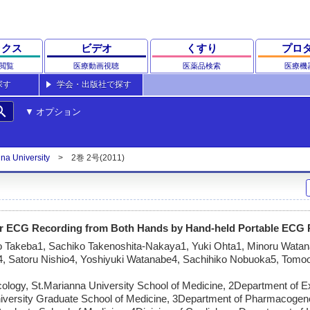
ックス
ビデオ
くすり
プロ
閲覧
医療動画視聴
医薬品検索
医療機
探す
学会・出版社で探す
rch
オプション
nna University
2巻 2号(2011)
or ECG Recording from Both Hands by Hand-held Portable ECG
 Takeba1, Sachiko Takenoshita-Nakaya1, Yuki Ohta1, Minoru Watan
, Satoru Nishio4, Yoshiyuki Watanabe4, Sachihiko Nobuoka5, Tomo
logy, St.Marianna University School of Medicine, 2Department of E
iversity Graduate School of Medicine, 3Department of Pharmacoge