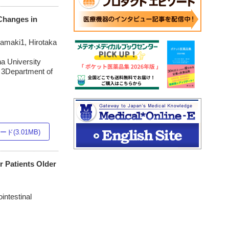
Changes in
amaki1, Hirotaka
na University
, 3Department of
ド(3.01MB)
r Patients Older
intestinal