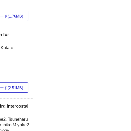
ド(1.76MB)
n for
 Kotaro
ド(2.51MB)
rd Intercostal
be2, Tsuneharu
umihiko Miyake2
ology,