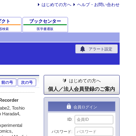
はじめての方へ
ヘルプ・お問い合わせ
ダクト
ブックセンター
器検索
医学書通販
notifications
アラート設定
はじめての方へ
前の号
次の号
個人／法人会員登録のご案内
 Recorder
lock
会員ログイン
abe2, Toshio
o Harada4,
ID
xperimental
nomics,
パスワード