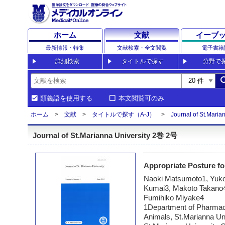
ホーム
文献
イーブ
最新情報・特集
文献検索・全文閲覧
電子書籍
詳細検索
タイトルで探す
分野で
sea
類義語を使用する
本文閲覧可のみ
ホーム
文献
タイトルで探す（A-J）
Journal of St.Maria
Journal of St.Marianna University 2巻 2号
Appropriate Posture f
Naoki Matsumoto1, Yuko
Kumai3, Makoto Takano4
Fumihiko Miyake4
1Department of Pharmaco
Animals, St.Marianna Un