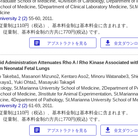
raduate School of Medicine, 4Division of Cardiology, Department of I
chool of Medicine, 5Department of Clinical Laboratory Medicine, St.
icine
niversity
2 (2)
55-60, 2011.
従量制は110円（税込）、基本料金制は基本料金に含まれます。
 従量制、基本料金制の方共に770円(税込) です。
article
download
アブストラクトを見る
全文ダウンロー
id Administration Attenuates Rho A / Rho Kinase Associated wi
m Neonatal Fetal Lungs
 Takeba1, Masanori Mizuno2, Kentaro Aso2, Minoru Watanabe3, S
kaya1, Yuki Ohta1, Masayuki Takagi4
logy, St.Marianna University School of Medicine, 2Department of Pe
chool of Medicine, 3Institute for Animal Experimentation, St.Marianna
cine, 4Department of Pathology, St.Marianna University School of M
niversity
2 (2)
61-69, 2011.
従量制は110円（税込）、基本料金制は基本料金に含まれます。
 従量制、基本料金制の方共に770円(税込) です。
article
download
アブストラクトを見る
全文ダウンロー