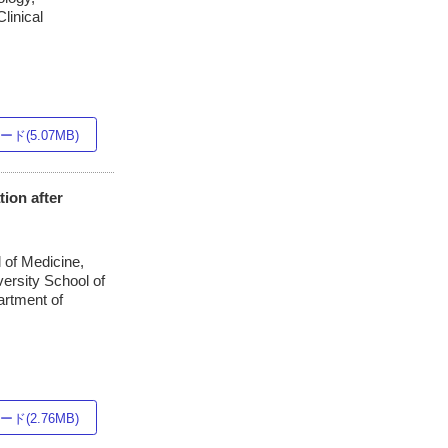
linical
ド(5.07MB)
ion after
 of Medicine,
ersity School of
artment of
ド(2.76MB)