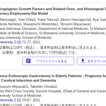
Angiogenic Growth Factors and Related Ones, and Histological 
monary Emphysema Rat Model
 Takenaga2, Yuki Ohta3, Yukie Tokura2, Akemi Hamaguchi2, Aya Sak
Hiroki Nishine1, Masamichi Mineshita1, Teruomi Miyazawa1
 and Infectious Diseases, Department of Internal Medicine, St.Marian
titute of Medical Science, St.Marianna University School of Medicine
na University School of Medicine
niversity
2 (2)
71-77, 2011.
従量制は110円（税込）、基本料金制は基本料金に含まれます。
 従量制、基本料金制の方共に770円(税込) です。
article
download
アブストラクトを見る
全文ダウンロー
neous Endoscopic Gastrostomy in Elderly Patients : Prognosis fo
f Cerebral Infarction and Dementia
sasumi Miyazaki1, Takehito Otsubo2
ese Red Cross Society Susono Hospital, 2Dept.of General and Gastro
versity School of Medicine
niversity
2 (2)
79-87, 2011.
従量制は110円（税込）、基本料金制は基本料金に含まれます。