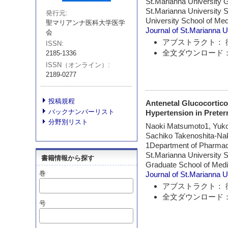
St.Marianna University G
St.Marianna University S
発行元
University School of Med
聖マリアンナ医科大学医学
Journal of St.Marianna U
会
アブストラクト： 
ISSN
全文ダウンロード：
2185-1336
ISSN（オンライン）
2189-0277
投稿規程
Antenetal Glucocortico
バックナンバーリスト
Hypertension in Preter
分野別リスト
Naoki Matsumoto1, Yuko
Sachiko Takenoshita-Na
1Department of Pharmaco
St.Marianna University S
書籍情報から探す
Graduate School of Medi
巻
Journal of St.Marianna U
アブストラクト： 
全文ダウンロード：
号