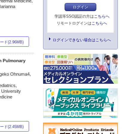
nternal Medicine,
Marianna
ログイン
学認等SSO認証の方は
こちらへ
リモートログインは
こちらへ
ログインできない場合はこちらへ
ド(2.96MB)
th Pulmonary
higeko Ohnuma4,
diatrics,
 University
edicine
ド(2.45MB)