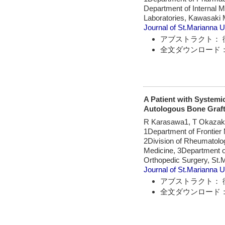
Department of Internal M
Laboratories, Kawasaki 
Journal of St.Marianna U
アブストラクト： 
全文ダウンロード：
A Patient with Systemi
Autologous Bone Graf
R Karasawa1, T Okazaki
1Department of Frontier 
2Division of Rheumatolog
Medicine, 3Department o
Orthopedic Surgery, St.
Journal of St.Marianna U
アブストラクト： 
全文ダウンロード：