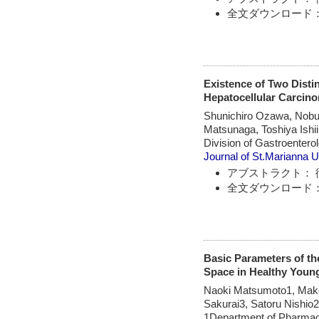
全文ダウンロード：
Existence of Two Disti
Hepatocellular Carcin
Shunichiro Ozawa, Nobu
Matsunaga, Toshiya Ishii
Division of Gastroentero
Journal of St.Marianna U
アブストラクト： 
全文ダウンロード：
Basic Parameters of th
Space in Healthy Youn
Naoki Matsumoto1, Mako
Sakurai3, Satoru Nishi
1Department of Pharmacol