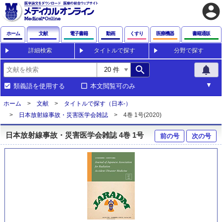
account_circle
ホーム
文献
電子書籍
動画
くすり
医療機器
書籍通販
詳細検索
タイトルで探す
分野で探す
search
notifications
類義語を使用する
本文閲覧可のみ
ホーム
文献
タイトルで探す（日本-）
日本放射線事故・災害医学会雑誌
4巻 1号(2020)
日本放射線事故・災害医学会雑誌 4巻 1号
前の号
次の号