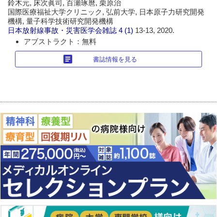
鈴木元, 床次眞司, 百瀬琢麿, 栗原治
国際医療福祉大学クリニック, 弘前大学, 日本原子力研究開発
機構, 量子科学技術研究開発機構
日本放射線事故・災害医学会雑誌
4 (1)
13-13, 2020.
アブストラクト：無料
article
書誌情報を見る