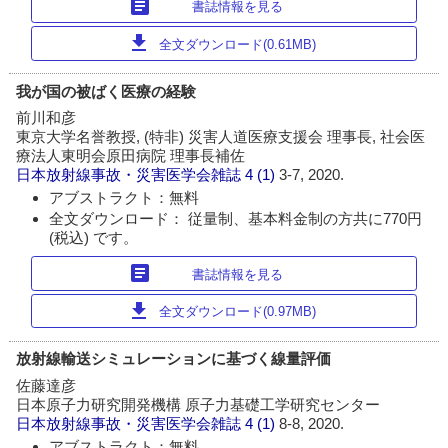
article
書誌情報を見る
download
全文ダウンロード(0.61MB)
我が国の被ばく医療の経験
前川和彦
東京大学名誉教授, (特非) 災害人道医療支援会 理事長, 社会医
療法人東明会原田病院 理事長補佐
日本放射線事故・災害医学会雑誌
4 (1)
3-7, 2020.
アブストラクト：無料
全文ダウンロード： 従量制、基本料金制の方共に770円
(税込) です。
article
書誌情報を見る
download
全文ダウンロード(0.97MB)
放射線輸送シミュレーションに基づく線量評価
佐藤達彦
日本原子力研究開発機構 原子力基礎工学研究センター
日本放射線事故・災害医学会雑誌
4 (1)
8-8, 2020.
アブストラクト：無料