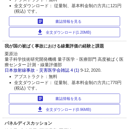
全文ダウンロード： 従量制、基本料金制の方共に121円
(税込) です。
article
書誌情報を見る
download
全文ダウンロード(1.20MB)
我が国の被ばく事故における線量評価の経験と課題
栗原治
量子科学技術研究開発機構 量子医学・医療部門 高度被ばく医
療センター 計測・線量評価部
日本放射線事故・災害医学会雑誌
4 (1)
9-12, 2020.
アブストラクト：無料
全文ダウンロード： 従量制、基本料金制の方共に770円
(税込) です。
article
書誌情報を見る
download
全文ダウンロード(0.96MB)
パネルディスカッション