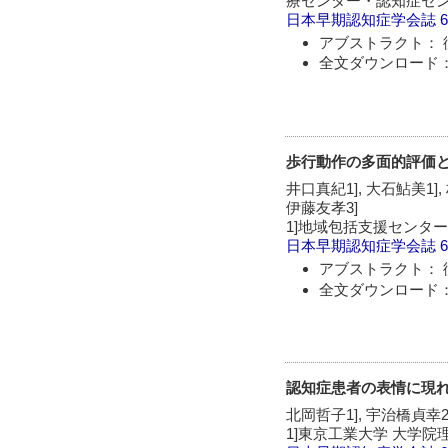
療センター・認知症セ
日本早期認知症学会誌
6
アブストラクト： 
全文ダウンロード：
歩行動作の多面的評価
井口真紀1], 大石鮎美1], 
伊藤友孝3]
1]地域包括支援センターさ
日本早期認知症学会誌
6
アブストラクト： 
全文ダウンロード：
認知症患者の表情に現
北岡哲子1], 宇治橋貞幸2]
1]東京工業大学 大学院