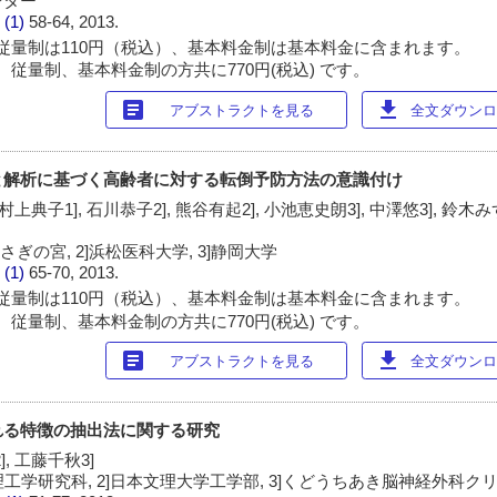
ンター
 (1)
58-64, 2013.
従量制は110円（税込）、基本料金制は基本料金に含まれます。
 従量制、基本料金制の方共に770円(税込) です。
article
download
アブストラクトを見る
全文ダウンロー
と解析に基づく高齢者に対する転倒予防方法の意識付け
村上典子1], 石川恭子2], 熊谷有起2], 小池恵史朗3], 中澤悠3], 鈴木みず
ぎの宮, 2]浜松医科大学, 3]静岡大学
 (1)
65-70, 2013.
従量制は110円（税込）、基本料金制は基本料金に含まれます。
 従量制、基本料金制の方共に770円(税込) です。
article
download
アブストラクトを見る
全文ダウンロー
れる特徴の抽出法に関する研究
, 工藤千秋3]
理工学研究科, 2]日本文理大学工学部, 3]くどうちあき脳神経外科ク