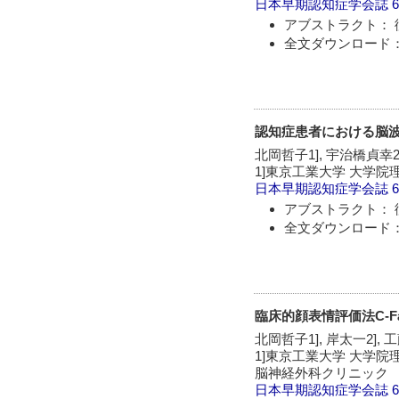
日本早期認知症学会誌
6
アブストラクト： 
全文ダウンロード：
認知症患者における脳波
北岡哲子1], 宇治橋貞幸2]
1]東京工業大学 大学院
日本早期認知症学会誌
6
アブストラクト： 
全文ダウンロード：
臨床的顔表情評価法C-Face 
北岡哲子1], 岸太一2], 
1]東京工業大学 大学院
脳神経外科クリニック
日本早期認知症学会誌
6