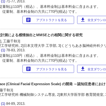
 (1)
71-77, 2013.
従量制は110円（税込）、基本料金制は基本料金に含まれます。
 従量制、基本料金制の方共に770円(税込) です。
article
download
アブストラクトを見る
全文ダウンロー
計測による感情抽出とMMSEとの相関に関する研究
, 工藤千秋3]
理工学研究科, 2]日本文理大学 工学部, 3]くどうちあき脳神経外科ク
 (1)
78-83, 2013.
従量制は110円（税込）、基本料金制は基本料金に含まれます。
 従量制、基本料金制の方共に770円(税込) です。
article
download
アブストラクトを見る
全文ダウンロー
(Clinical Facial Expression Scale) の開発 ～認知症患者に
工藤千秋3]
理工学研究科 機械制御システム専攻, 2]東邦大学医学部 教育開発室, 
 (1)
84-89, 2013.