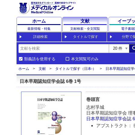
ホーム
文献
イーブ
最新情報・特集
文献検索・全文閲覧
電子書籍
詳細検索
タイトルで探す
分野で
sea
類義語を使用する
本文閲覧可のみ
ホーム
文献
タイトルで探す（日本-）
日本早期認知症学
日本早期認知症学会誌 6巻 1号
巻頭言
志村孚城
日本早期認知症学会 理
日本早期認知症学会誌
6
アブストラクト： 