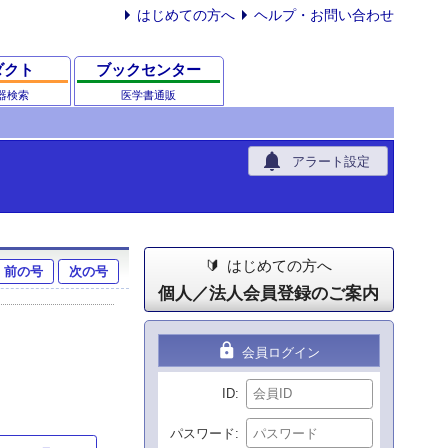
はじめての方へ
ヘルプ・お問い合わせ
ダクト
ブックセンター
器検索
医学書通販
notifications
アラート設定
はじめての方へ
前の号
次の号
個人／法人会員登録のご案内
lock
会員ログイン
ID
パスワード