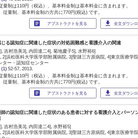
従量制は110円（税込）、基本料金制は基本料金に含まれます。
 従量制、基本料金制の方共に770円(税込) です。
article
download
アブストラクトを見る
全文ダウンロー
感じる認知症に関連した症状の対処困難感と看護介入の関連
, 吉村浩美3], 内田達二4], 菊地慶子5], 水野裕6]
 2]浜松医科大学医学部附属病院, 3]聖隷三方原病院, 4]東京医療学院
センター・認知症センター
 (1)
52-57, 2013.
従量制は110円（税込）、基本料金制は基本料金に含まれます。
 従量制、基本料金制の方共に770円(税込) です。
article
download
アブストラクトを見る
全文ダウンロー
護師の認知症に関連した症状のある患者に対する看護介入とパーソ
連
, 吉村浩美3], 内田達二4], 水野裕5]
 2]浜松医科大学医学部附属病院, 3]聖隷三方原病院, 4]東京医療学院