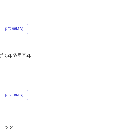
ド(6.98MB)
え2], 谷重喜2],
ド(5.18MB)
リニック