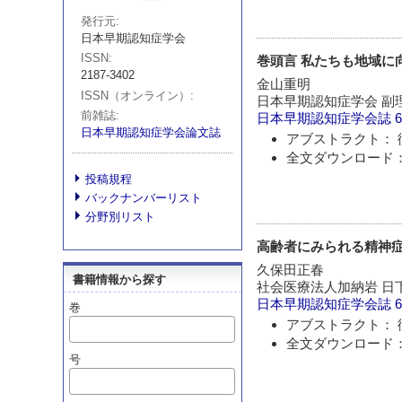
発行元
日本早期認知症学会
ISSN
巻頭言 私たちも地域に
2187-3402
金山重明
ISSN（オンライン）
日本早期認知症学会 副
前雑誌
日本早期認知症学会誌
6
日本早期認知症学会論文誌
アブストラクト： 
全文ダウンロード：
投稿規程
バックナンバーリスト
分野別リスト
高齢者にみられる精神症状
久保田正春
書籍情報から探す
社会医療法人加納岩 日
日本早期認知症学会誌
6
巻
アブストラクト： 
全文ダウンロード：
号