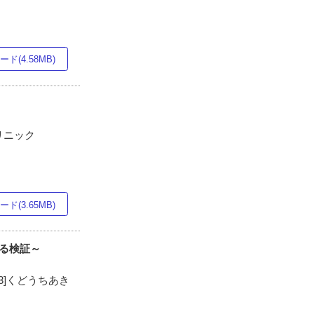
ド(4.58MB)
リニック
ド(3.65MB)
おける検証～
3]くどうちあき