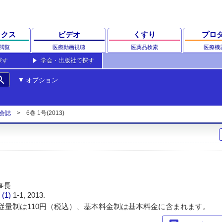
ックス
ビデオ
くすり
プロ
閲覧
医療動画視聴
医薬品検索
医療機
探す
学会・出版社で探す
rch
オプション
会誌
6巻 1号(2013)
事長
 (1)
1-1, 2013.
従量制は110円（税込）、基本料金制は基本料金に含まれます。