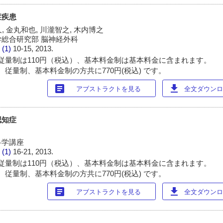
症疾患
久, 金丸和也, 川瀧智之, 木内博之
総合研究部 脳神経外科
 (1)
10-15, 2013.
従量制は110円（税込）、基本料金制は基本料金に含まれます。
 従量制、基本料金制の方共に770円(税込) です。
article
download
アブストラクトを見る
全文ダウンロー
認知症
科学講座
 (1)
16-21, 2013.
従量制は110円（税込）、基本料金制は基本料金に含まれます。
 従量制、基本料金制の方共に770円(税込) です。
article
download
アブストラクトを見る
全文ダウンロー