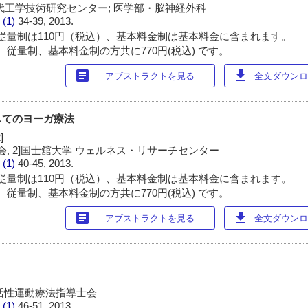
代工学技術研究センター; 医学部・脳神経外科
 (1)
34-39, 2013.
従量制は110円（税込）、基本料金制は基本料金に含まれます。
 従量制、基本料金制の方共に770円(税込) です。
article
download
アブストラクトを見る
全文ダウンロー
してのヨーガ療法
]
学会, 2]国士舘大学 ウェルネス・リサーチセンター
 (1)
40-45, 2013.
従量制は110円（税込）、基本料金制は基本料金に含まれます。
 従量制、基本料金制の方共に770円(税込) です。
article
download
アブストラクトを見る
全文ダウンロー
活性運動療法指導士会
 (1)
46-51, 2013.