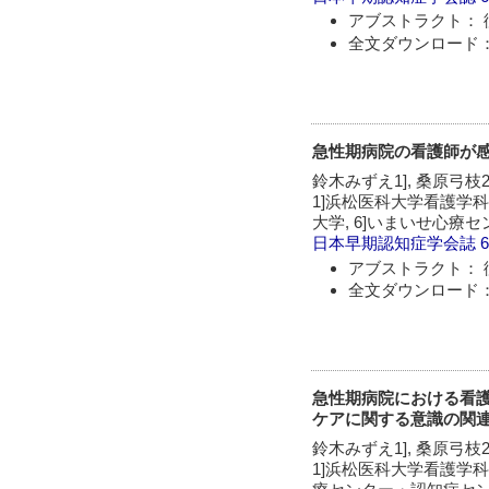
アブストラクト： 
全文ダウンロード：
急性期病院の看護師が
鈴木みずえ1], 桑原弓枝2]
1]浜松医科大学看護学科,
大学, 6]いまいせ心療
日本早期認知症学会誌
6
アブストラクト： 
全文ダウンロード：
急性期病院における看
ケアに関する意識の関
鈴木みずえ1], 桑原弓枝2]
1]浜松医科大学看護学科,