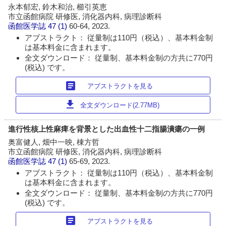
永本郁宏, 鈴木和治, 櫛引英恵
市立函館病院 研修医, 消化器内科, 病理診断科
函館医学誌
47 (1)
60-64, 2023.
アブストラクト： 従量制は110円（税込）、基本料金制
は基本料金に含まれます。
全文ダウンロード： 従量制、基本料金制の方共に770円
(税込) です。
article
アブストラクトを見る
download
全文ダウンロード(2.77MB)
進行性核上性麻痺を背景とした出血性十二指腸潰瘍の一例
奥富健人, 畑中一映, 棟方哲
市立函館病院 研修医, 消化器内科, 病理診断科
函館医学誌
47 (1)
65-69, 2023.
アブストラクト： 従量制は110円（税込）、基本料金制
は基本料金に含まれます。
全文ダウンロード： 従量制、基本料金制の方共に770円
(税込) です。
article
アブストラクトを見る