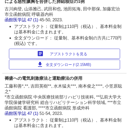
による急性膿胸を合併した肺結核症の1例
古川絢登, 山添雅己, 武田和也, 池田拓海, 田中那保, 加藤宏治
市立函館病院 呼吸器内科
函館医学誌
47 (1)
45-50, 2023.
アブストラクト： 従量制は110円（税込）、基本料金制
は基本料金に含まれます。
全文ダウンロード： 従量制、基本料金制の方共に770円
(税込) です。
article
アブストラクトを見る
download
全文ダウンロード(2.15MB)
褥瘡への電気刺激療法と運動療法の併用
工藤和善*,**, 吉田英樹**, 水木猛夫***, 南本俊之****, 小笠原聡
之*
*市立函館病院 中央医療技術部リハビリ技術科, **弘前大学大
学院保健学研究科 総合リハビリテーション科学領域, ***市立
函館病院 看護部, ****市立函館病院 形成外科
函館医学誌
47 (1)
51-54, 2023.
アブストラクト： 従量制は110円（税込）、基本料金制
は基本料金に含まれます。