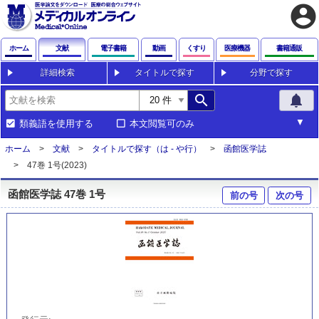
account_circle
ホーム
文献
電子書籍
動画
くすり
医療機器
書籍通販
詳細検索
タイトルで探す
分野で探す
search
notifications
類義語を使用する
本文閲覧可のみ
ホーム
文献
タイトルで探す（は - や行）
函館医学誌
47巻 1号(2023)
函館医学誌 47巻 1号
前の号
次の号