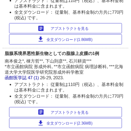
アブストラクト： 従量制は110円（税込）、基本料金制
は基本料金に含まれます。
全文ダウンロード： 従量制、基本料金制の方共に770円
(税込) です。
article
アブストラクトを見る
download
全文ダウンロード(1.86MB)
脂腺系境界悪性新生物としての脂腺上皮腫の1例
南本俊之*, 棟方哲**, 下山則彦**, 石川耕資***
*市立函館病院 形成外科, **市立函館病院 病理診断科, ***北海
道大学大学院医学研究院形成外科学教室
函館医学誌
47 (1)
26-29, 2023.
アブストラクト： 従量制は110円（税込）、基本料金制
は基本料金に含まれます。
全文ダウンロード： 従量制、基本料金制の方共に770円
(税込) です。
article
アブストラクトを見る
download
全文ダウンロード(2.36MB)