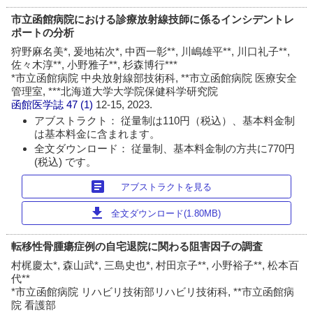
市立函館病院における診療放射線技師に係るインシデントレ
ポートの分析
狩野麻名美*, 爰地祐次*, 中西一彰**, 川嶋雄平**, 川口礼子**,
佐々木淳**, 小野雅子**, 杉森博行***
*市立函館病院 中央放射線部技術科, **市立函館病院 医療安全
管理室, ***北海道大学大学院保健科学研究院
函館医学誌
47 (1)
12-15, 2023.
アブストラクト： 従量制は110円（税込）、基本料金制
は基本料金に含まれます。
全文ダウンロード： 従量制、基本料金制の方共に770円
(税込) です。
article
アブストラクトを見る
download
全文ダウンロード(1.80MB)
転移性骨腫瘍症例の自宅退院に関わる阻害因子の調査
村梶慶太*, 森山武*, 三島史也*, 村田京子**, 小野裕子**, 松本百
代**
*市立函館病院 リハビリ技術部リハビリ技術科, **市立函館病
院 看護部