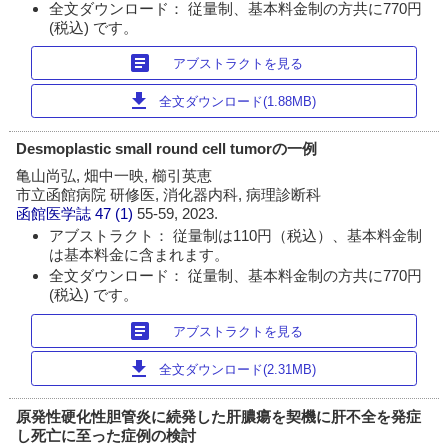
全文ダウンロード： 従量制、基本料金制の方共に770円
(税込) です。
article
アブストラクトを見る
download
全文ダウンロード(1.88MB)
Desmoplastic small round cell tumorの一例
亀山尚弘, 畑中一映, 櫛引英恵
市立函館病院 研修医, 消化器内科, 病理診断科
函館医学誌
47 (1)
55-59, 2023.
アブストラクト： 従量制は110円（税込）、基本料金制
は基本料金に含まれます。
全文ダウンロード： 従量制、基本料金制の方共に770円
(税込) です。
article
アブストラクトを見る
download
全文ダウンロード(2.31MB)
原発性硬化性胆管炎に続発した肝膿瘍を契機に肝不全を発症
し死亡に至った症例の検討