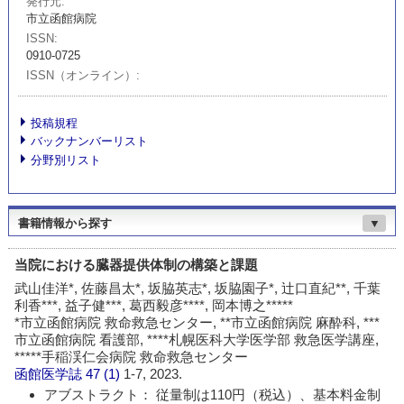
発行元
市立函館病院
ISSN
0910-0725
ISSN（オンライン）
投稿規程
バックナンバーリスト
分野別リスト
書籍情報から探す
▼
当院における臓器提供体制の構築と課題
武山佳洋*, 佐藤昌太*, 坂脇英志*, 坂脇園子*, 辻口直紀**, 千葉
利香***, 益子健***, 葛西毅彦****, 岡本博之*****
*市立函館病院 救命救急センター, **市立函館病院 麻酔科, ***
市立函館病院 看護部, ****札幌医科大学医学部 救急医学講座,
*****手稲渓仁会病院 救命救急センター
函館医学誌
47 (1)
1-7, 2023.
アブストラクト： 従量制は110円（税込）、基本料金制