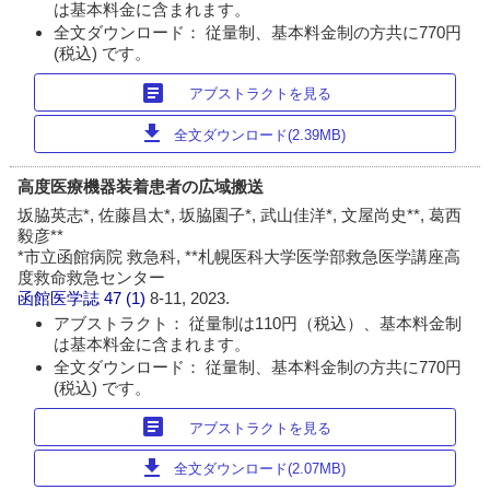
は基本料金に含まれます。
全文ダウンロード： 従量制、基本料金制の方共に770円
(税込) です。
article
アブストラクトを見る
download
全文ダウンロード(2.39MB)
高度医療機器装着患者の広域搬送
坂脇英志*, 佐藤昌太*, 坂脇園子*, 武山佳洋*, 文屋尚史**, 葛西
毅彦**
*市立函館病院 救急科, **札幌医科大学医学部救急医学講座高
度救命救急センター
函館医学誌
47 (1)
8-11, 2023.
アブストラクト： 従量制は110円（税込）、基本料金制
は基本料金に含まれます。
全文ダウンロード： 従量制、基本料金制の方共に770円
(税込) です。
article
アブストラクトを見る
download
全文ダウンロード(2.07MB)