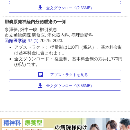
download
全文ダウンロード(2.66MB)
胆嚢原発神経内分泌腫瘍の一例
泉澤夢, 畑中一映, 櫛引英恵
市立函館病院 研修医, 消化器内科, 病理診断科
函館医学誌
47 (1)
70-75, 2023.
アブストラクト： 従量制は110円（税込）、基本料金制
は基本料金に含まれます。
全文ダウンロード： 従量制、基本料金制の方共に770円
(税込) です。
article
アブストラクトを見る
download
全文ダウンロード(3.56MB)