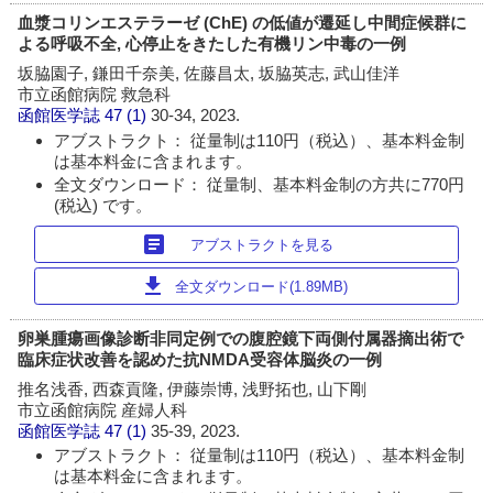
血漿コリンエステラーゼ (ChE) の低値が遷延し中間症候群に
よる呼吸不全, 心停止をきたした有機リン中毒の一例
坂脇園子, 鎌田千奈美, 佐藤昌太, 坂脇英志, 武山佳洋
市立函館病院 救急科
函館医学誌
47 (1)
30-34, 2023.
アブストラクト： 従量制は110円（税込）、基本料金制
は基本料金に含まれます。
全文ダウンロード： 従量制、基本料金制の方共に770円
(税込) です。
article
アブストラクトを見る
download
全文ダウンロード(1.89MB)
卵巣腫瘍画像診断非同定例での腹腔鏡下両側付属器摘出術で
臨床症状改善を認めた抗NMDA受容体脳炎の一例
推名浅香, 西森貢隆, 伊藤崇博, 浅野拓也, 山下剛
市立函館病院 産婦人科
函館医学誌
47 (1)
35-39, 2023.
アブストラクト： 従量制は110円（税込）、基本料金制
は基本料金に含まれます。