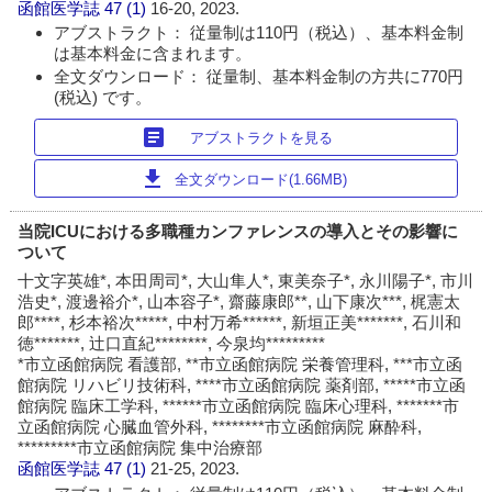
函館医学誌
47 (1)
16-20, 2023.
アブストラクト： 従量制は110円（税込）、基本料金制
は基本料金に含まれます。
全文ダウンロード： 従量制、基本料金制の方共に770円
(税込) です。
article
アブストラクトを見る
download
全文ダウンロード(1.66MB)
当院ICUにおける多職種カンファレンスの導入とその影響に
ついて
十文字英雄*, 本田周司*, 大山隼人*, 東美奈子*, 永川陽子*, 市川
浩史*, 渡邊裕介*, 山本容子*, 齋藤康郎**, 山下康次***, 梶憲太
郎****, 杉本裕次*****, 中村万希******, 新垣正美*******, 石川和
徳*******, 辻口直紀********, 今泉均*********
*市立函館病院 看護部, **市立函館病院 栄養管理科, ***市立函
館病院 リハビリ技術科, ****市立函館病院 薬剤部, *****市立函
館病院 臨床工学科, ******市立函館病院 臨床心理科, *******市
立函館病院 心臓血管外科, ********市立函館病院 麻酔科,
*********市立函館病院 集中治療部
函館医学誌
47 (1)
21-25, 2023.