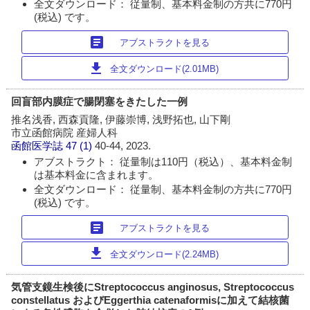
全文ダウンロード： 従量制、基本料金制の方共に770円
(税込) です。
article
アブストラクトを見る
download
全文ダウンロード(2.01MB)
回盲部内膜症で腸閉塞をきたした一例
推名浅香, 西森貢隆, 伊藤崇博, 浅野拓也, 山下剛
市立函館病院 産婦人科
函館医学誌
47 (1)
40-44, 2023.
アブストラクト： 従量制は110円（税込）、基本料金制
は基本料金に含まれます。
全文ダウンロード： 従量制、基本料金制の方共に770円
(税込) です。
article
アブストラクトを見る
download
全文ダウンロード(2.24MB)
気管支鏡生検後にStreptococcus anginosus, Streptococcus
constellatus およびEggerthia catenaformisに加えて結核菌